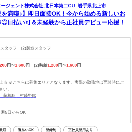
エージェント株式会社 北日本第二CU_岩手県北上市
夏を満喫♪】即日面接OK！今から始める新しいお
事◎日払い可＆未経験から正社員デビュー応援！
分けスタッフ (2)製造スタッフ
,200
円〜
1,600
円
(2)時給
1,200
円〜
1,600
円
上市 ※こちらは募集エリアとなります。実際の勤務地は面談時にご
さい。
、藤根駅、村崎野駅
 週5日からOK
歓迎
週払いOK
登録制
正社員登用あり