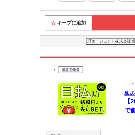
キープに追加
UTエージェント株式会社 
派遣労働者
株式
【
で