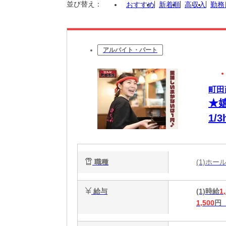
並び替え：
おすすめ
新着順
高収入
勤務
アルバイト・パート
町田
★
1
ス
職種
(1)ホ
給与
(1)時給
1
1,500
円