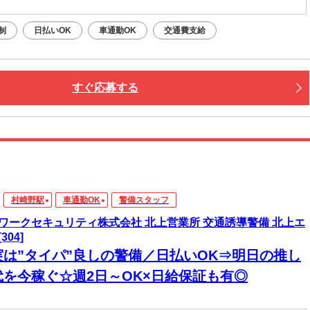
制
日払いOK
車通勤OK
交通費支給
すぐ応募する
村崎野駅
車通勤OK
警備スタッフ
ワークセキュリティ株式会社 北上営業所 交通誘導警備 北上エ
304]
実は”タイパ”良しの警備／日払いOK⇒明日の推し
代を今稼ぐ☆週2日～OK×日給保証も有◎