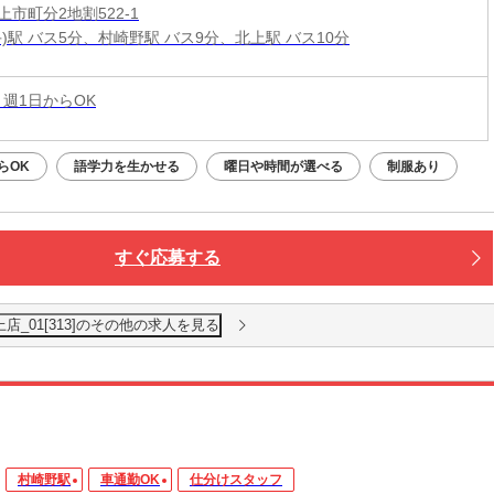
市町分2地割522-1
)駅 バス5分、村崎野駅 バス9分、北上駅 バス10分
 週1日からOK
らOK
語学力を生かせる
曜日や時間が選べる
制服あり
すぐ応募する
店_01[313]のその他の求人を見る
村崎野駅
車通勤OK
仕分けスタッフ