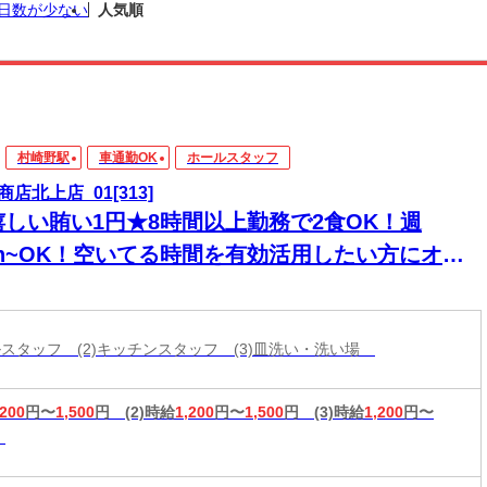
日数が少ない
人気順
村崎野駅
車通勤OK
ホールスタッフ
商店北上店_01[313]
嬉しい賄い1円★8時間以上勤務で2食OK！週
/3h~OK！空いてる時間を有効活用したい方にオス
メ★WワークOK！フリーターさん大歓迎◎
ールスタッフ (2)キッチンスタッフ (3)皿洗い・洗い場
,200
円〜
1,500
円
(2)時給
1,200
円〜
1,500
円
(3)時給
1,200
円〜