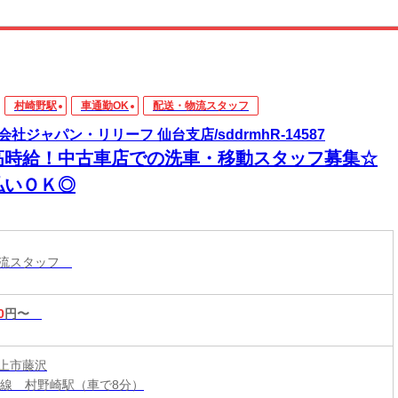
村崎野駅
車通勤OK
配送・物流スタッフ
会社ジャパン・リリーフ 仙台支店/sddrmhR-14587
高時給！中古車店での洗車・移動スタッフ募集☆
払いＯＫ◎
物流スタッフ
0
円〜
上市藤沢
本線 村野崎駅（車で8分）