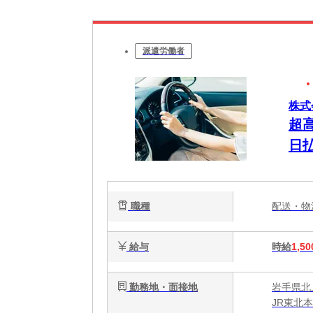
派遣労働者
株式
超
日
職種
配送・
給与
時給
1,50
勤務地・面接地
岩手県北
JR東北