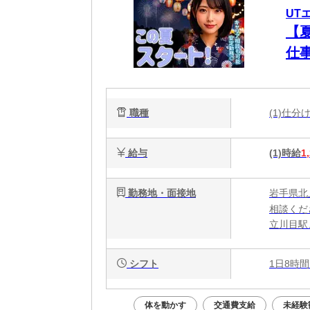
UT
【
仕
職種
(1)仕
給与
(1)時給
1
勤務地・面接地
岩手県北
相談くだ
立川目駅
シフト
1日8時間
体を動かす
交通費支給
未経験