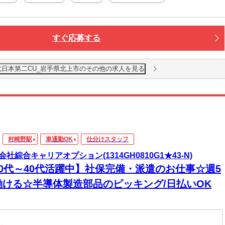
すぐ応募する
北日本第二CU_岩手県北上市のその他の求人を見る
村崎野駅
車通勤OK
仕分けスタッフ
会社綜合キャリアオプション(1314GH0810G1★43-N)
20代～40代活躍中】社保完備・派遣のお仕事☆週5
働ける☆半導体製造部品のピッキング/日払いOK