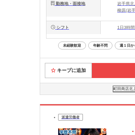
勤務地・面接地
岩手県北上
柳原(岩手
シフト
1日3時間
未経験歓迎
年齢不問
週１日か
キープに追加
町田商店北上
派遣労働者