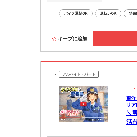
バイク通勤OK
週払いOK
登録
キープに追加
アルバイト・パート
東洋
リア[
＼
活