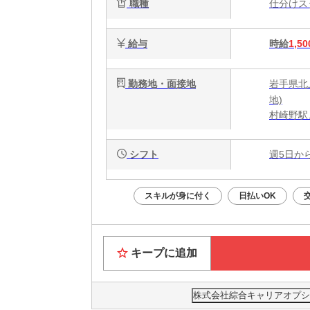
職種
仕分け
給与
時給
1,50
勤務地・面接地
岩手県北上
地)
村崎野駅
シフト
週5日か
スキルが身に付く
日払いOK
キープに追加
株式会社綜合キャリアオプション(