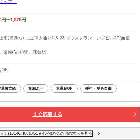
スタッフ
0
円〜
1,875
円
市(勤務地) 北上市大通り1-8-23 サウスプランニングビル2F(面接
、柳原(岩手)駅、花巻駅
らOK
交通費支給
制服あり
車通勤OK
髪型・髪色自由
すぐ応募する
1314GH0810G1★43-N)のその他の求人を見る