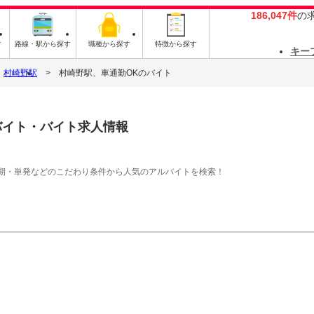
186,047件
の
す
路線・駅から探す
職種から探す
特徴から探す
キー
村崎野駅
村崎野駅、車通勤OKのバイト
バイト・バイト求人情報
期・単発などのこだわり条件から人気のアルバイトを検索！