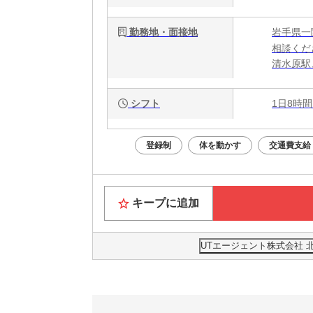
勤務地・面接地
岩手県一
相談くだ
清水原駅
シフト
1日8時間
登録制
体を動かす
交通費支給
キープに追加
UTエージェント株式会社 