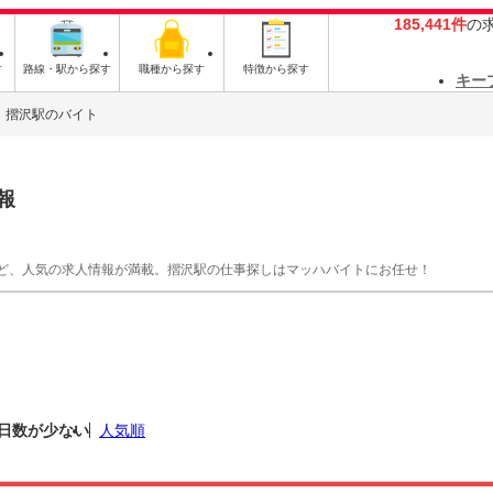
185,441件
の
す
路線・駅から探す
職種から探す
特徴から探す
キー
摺沢駅のバイト
報
ど、人気の求人情報が満載。摺沢駅の仕事探しはマッハバイトにお任せ！
日数が少ない
人気順