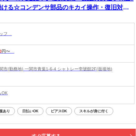
働ける☆コンデンサ部品のキカイ操作・復旧対応/
払いOK
タッフ
0
円〜
市(勤務地) 一関市青葉1-6-4 シャトレー壱號館2F(面接地)
らOK
服あり
日払いOK
ピアスOK
スキルが身に付く