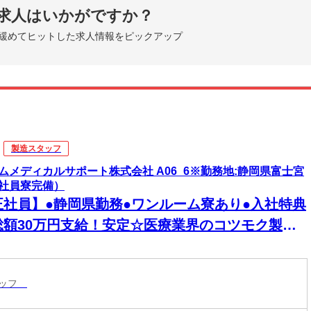
求人はいかがですか？
緩めてヒットした求人情報をピックアップ
製造スタッフ
ムメディカルサポート株式会社 A06_6※勤務地:静岡県富士宮
社員寮完備）
正社員】●静岡県勤務●ワンルーム寮あり●入社特典
総額30万円支給！安定☆医療業界のコツモク製造
お仕事♪未経験大歓迎【若年層歓迎】
タッフ