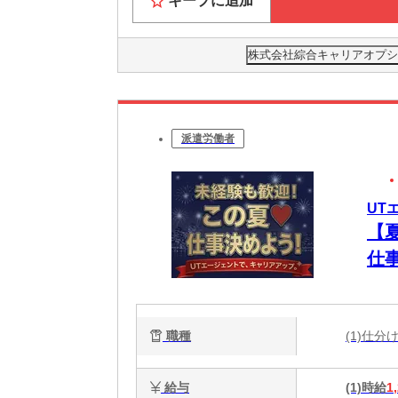
キープに追加
株式会社綜合キャリアオプション(
派遣労働者
UT
【
仕
職種
(1)仕
給与
(1)時給
1