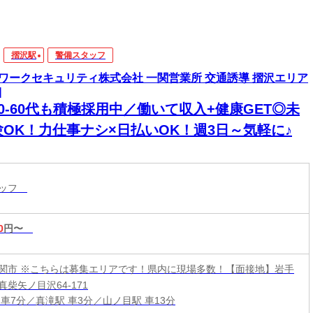
摺沢駅
警備スタッフ
ワークセキュリティ株式会社 一関営業所 交通誘導 摺沢エリア
]
0-60代も積極採用中／働いて収入+健康GET◎未
験OK！力仕事ナシ×日払いOK！週3日～気軽に♪
タッフ
0
円〜
関市 ※こちらは募集エリアです！県内に現場多数！【面接地】岩手
柴矢ノ目沢64-171
 車7分／真滝駅 車3分／山ノ目駅 車13分