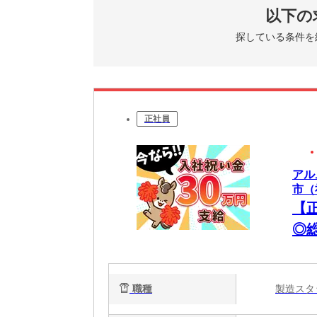
以下の
探している条件を
正社員
アル
市（
【
◎
の
職種
製造ス