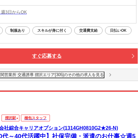
 週3日からOK
制服あり
スキルが身に付く
交通費支給
日払いOK
すぐ応募する
営業所 交通誘導 摺沢エリア[305]のその他の求人を見る
摺沢駅
梱包スタッフ
会社綜合キャリアオプション(1314GH0810G2★26-N)
20代～40代活躍中】社保完備・派遣のお仕事☆週5