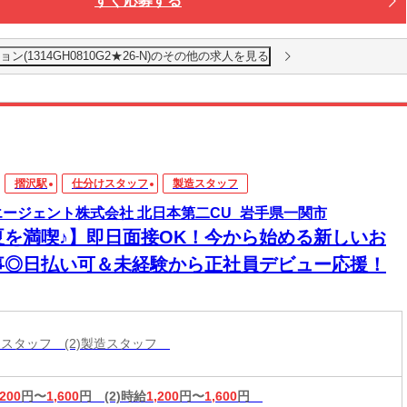
すぐ応募する
1314GH0810G2★26-N)のその他の求人を見る
摺沢駅
仕分けスタッフ
製造スタッフ
エージェント株式会社 北日本第二CU_岩手県一関市
夏を満喫♪】即日面接OK！今から始める新しいお
事◎日払い可＆未経験から正社員デビュー応援！
分けスタッフ (2)製造スタッフ
,200
円〜
1,600
円
(2)時給
1,200
円〜
1,600
円