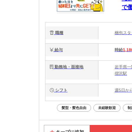
で
日
職種
梱包ス
給与
時給
1,18
勤務地・面接地
岩手県一関
摺沢駅
シフト
週5日か
髪型・髪色自由
未経験歓迎
制