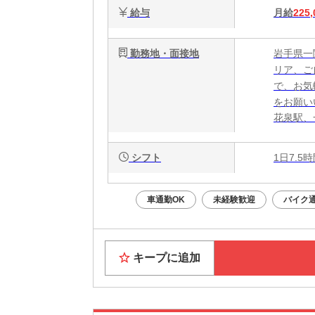
給与
月給
225,
勤務地・面接地
岩手県一
リア、ご
で、お気
をお願い
花泉駅、
シフト
1日7.5
車通勤OK
未経験歓迎
バイク通
キープに追加