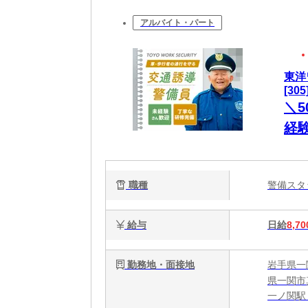
アルバイト・パート
東洋
[305
＼5
経
職種
警備ス
給与
日給
8,70
勤務地・面接地
岩手県一
県一関市真
一ノ関駅