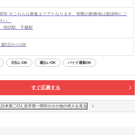
関市 ※こちらは募集エリアとなります。実際の勤務地は面談時にご
さい。
、摺沢駅、千厩駅
 週5日からOK
日払いOK
週払いOK
バイク通勤OK
すぐ応募する
北日本第二CU_岩手県一関市のその他の求人を見る