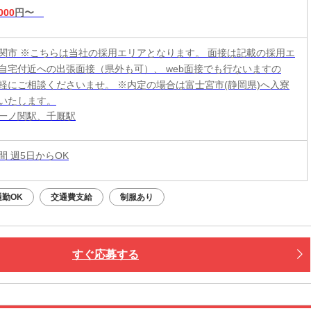
000
円〜
関市 ※こちらは当社の採用エリアとなります。 面接は記載の採用エ
自宅付近への出張面接（県外も可）、 web面接でも行ないますの
軽にご相談くださいませ。 ※内定の場合は富士宮市(静岡県)へ入寮
いたします。
一ノ関駅、千厩駅
時間 週5日からOK
勤OK
交通費支給
制服あり
すぐ応募する