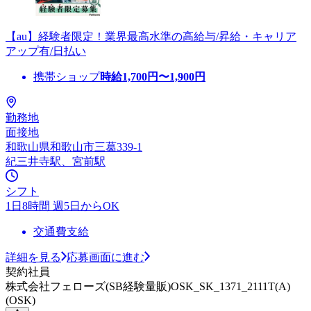
【au】経験者限定！業界最高水準の高給与/昇給・キャリア
アップ有/日払い
携帯ショップ
時給
1,700
円〜
1,900
円
勤務地
面接地
和歌山県和歌山市三葛339-1
紀三井寺駅、宮前駅
シフト
1日8時間 週5日からOK
交通費支給
詳細を見る
応募画面に進む
契約社員
株式会社フェローズ(SB経験量販)OSK_SK_1371_2111T(A)
(OSK)