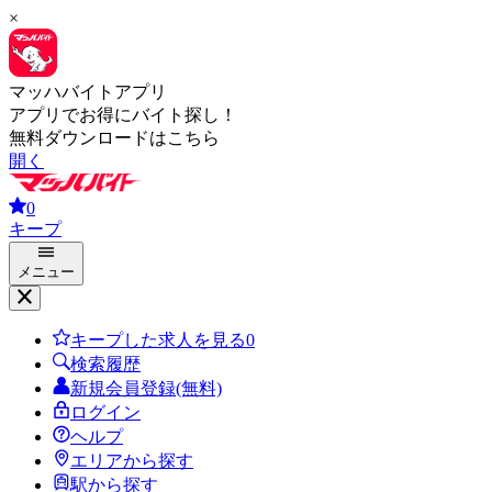
×
マッハバイトアプリ
アプリでお得にバイト探し！
無料ダウンロードはこちら
開く
0
キープ
メニュー
キープした求人を見る
0
検索履歴
新規会員登録(無料)
ログイン
ヘルプ
エリアから探す
駅から探す