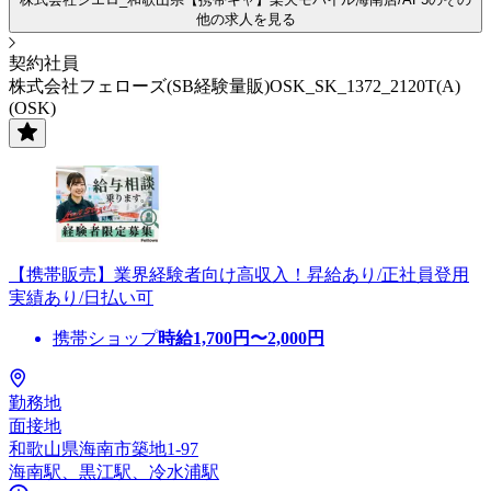
他の求人を見る
契約社員
株式会社フェローズ(SB経験量販)OSK_SK_1372_2120T(A)
(OSK)
【携帯販売】業界経験者向け高収入！昇給あり/正社員登用
実績あり/日払い可
携帯ショップ
時給
1,700
円〜
2,000
円
勤務地
面接地
和歌山県海南市築地1-97
海南駅、黒江駅、冷水浦駅