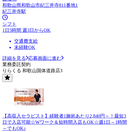
和歌山県和歌山市紀三井寺811番地1
紀三井寺駅
シフト
1日5時間 週3日からOK
交通費支給
未経験OK
詳細を見る
応募画面に進む
業務委託契約
りらくる 和歌山国体道路店3
【高収入セラピスト】経験者1施術あたり2,840円～！最短3
日で入店可能☆Wワーク＆短時間入店もOK☆週1日～1時間
～でもOK♪