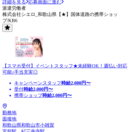
詳細を見る
応募画面に進む
派遣労働者
株式会社シエロ_和歌山県【★】国体道路の携帯ショッ
プ/KB6
【スマホ受付】イベントスタッフ★未経験OK！週払い対応
可能♪手当充実◎
キャンペーンスタッフ
時給
2,000
円〜
受付
時給
2,000
円〜
携帯ショップ
時給
2,000
円〜
勤務地
面接地
和歌山県和歌山市小雑賀
宮前駅、紀三井寺駅