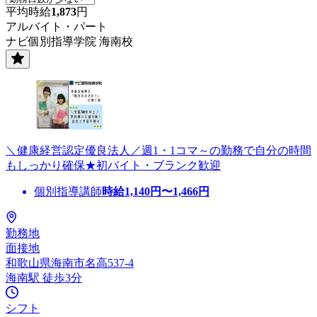
平均時給
1,873
円
アルバイト・パート
ナビ個別指導学院 海南校
＼健康経営認定優良法人／週1・1コマ～の勤務で自分の時間
もしっかり確保★初バイト・ブランク歓迎
個別指導講師
時給
1,140
円〜
1,466
円
勤務地
面接地
和歌山県海南市名高537-4
海南駅 徒歩3分
シフト