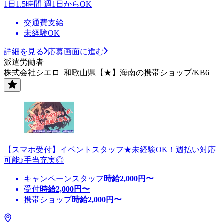
1日1.5時間 週1日からOK
交通費支給
未経験OK
詳細を見る
応募画面に進む
派遣労働者
株式会社シエロ_和歌山県【★】海南の携帯ショップ/KB6
【スマホ受付】イベントスタッフ★未経験OK！週払い対応
可能♪手当充実◎
キャンペーンスタッフ
時給
2,000
円〜
受付
時給
2,000
円〜
携帯ショップ
時給
2,000
円〜