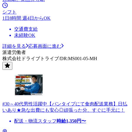
シフト
1日8時間 週4日からOK
交通費支給
未経験OK
詳細を見る
応募画面に進む
派遣労働者
株式会社ドライブトライブ/DR:MS001-05-MH
#30～40代男性活躍中【バンタイプにて食肉配送業務】日払
いあり★急な出費にも安心◎頑張った分、すぐに手元に！
配送・物流スタッフ
時給
1,350
円〜