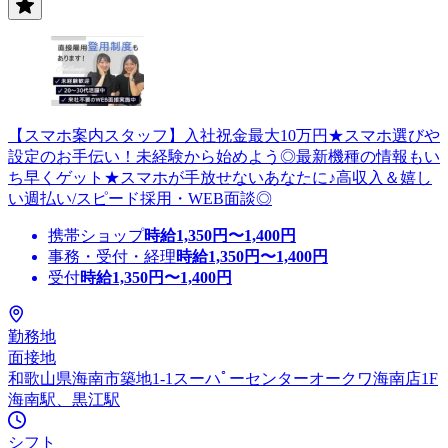
【スマホ案内スタッフ】入社祝金最大10万円★スマホ選びや
設定のお手伝い！未経験から始めよう◎最新機種の情報もい
ち早くゲット★スマホが手放せないあなたに♪高収入＆嬉し
い週払い/スピード採用・WEB面談◎
携帯ショップ
時給
1,350
円〜
1,400
円
事務・受付・経理
時給
1,350
円〜
1,400
円
受付
時給
1,350
円〜
1,400
円
勤務地
面接地
和歌山県海南市築地1-1スーハﾟーセンターオークワ海南店1F
海南駅、黒江駅
シフト