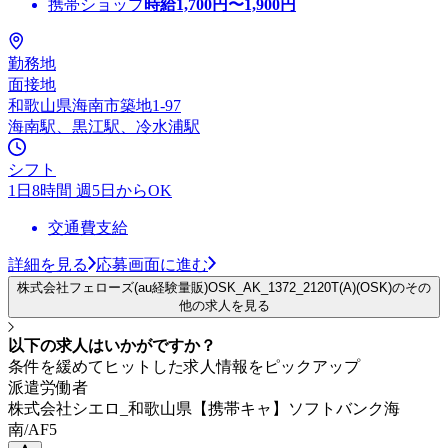
携帯ショップ
時給
1,700
円〜
1,900
円
勤務地
面接地
和歌山県海南市築地1-97
海南駅、黒江駅、冷水浦駅
シフト
1日8時間 週5日からOK
交通費支給
詳細を見る
応募画面に進む
株式会社フェローズ(au経験量販)OSK_AK_1372_2120T(A)(OSK)のその
他の求人を見る
以下の求人はいかがですか？
条件を緩めてヒットした求人情報をピックアップ
派遣労働者
株式会社シエロ_和歌山県【携帯キャ】ソフトバンク海
南/AF5