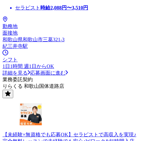
セラピスト
時給
2,088
円〜
3,510
円
勤務地
面接地
和歌山県和歌山市三葛321-3
紀三井寺駅
シフト
1日1時間 週1日からOK
詳細を見る
応募画面に進む
業務委託契約
りらくる 和歌山国体道路店
【未経験×無資格でも応募OK】セラピストで高収入を実現♪