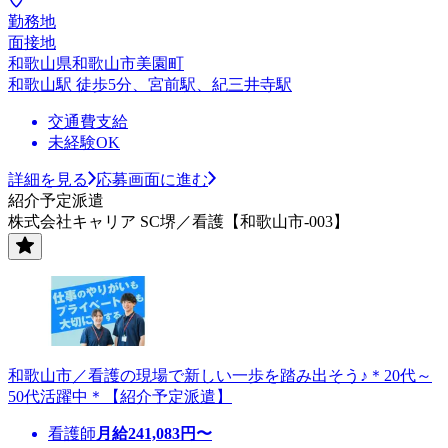
勤務地
面接地
和歌山県和歌山市美園町
和歌山駅 徒歩5分、宮前駅、紀三井寺駅
交通費支給
未経験OK
詳細を見る
応募画面に進む
紹介予定派遣
株式会社キャリア SC堺／看護【和歌山市-003】
和歌山市／看護の現場で新しい一歩を踏み出そう♪＊20代～
50代活躍中＊【紹介予定派遣】
看護師
月給
241,083
円〜