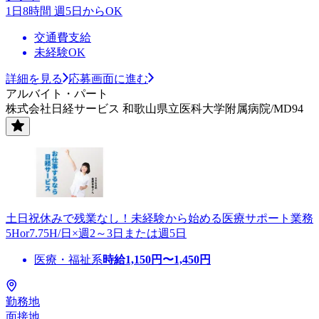
1日8時間 週5日からOK
交通費支給
未経験OK
詳細を見る
応募画面に進む
アルバイト・パート
株式会社日経サービス 和歌山県立医科大学附属病院/MD94
土日祝休みで残業なし！未経験から始める医療サポート業務
5Hor7.75H/日×週2～3日または週5日
医療・福祉系
時給
1,150
円〜
1,450
円
勤務地
面接地