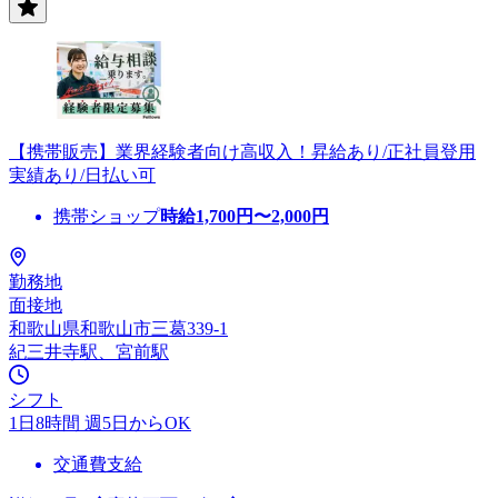
【携帯販売】業界経験者向け高収入！昇給あり/正社員登用
実績あり/日払い可
携帯ショップ
時給
1,700
円〜
2,000
円
勤務地
面接地
和歌山県和歌山市三葛339-1
紀三井寺駅、宮前駅
シフト
1日8時間 週5日からOK
交通費支給