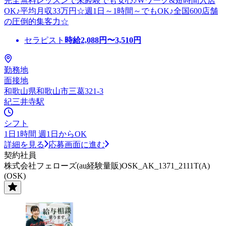
完全無料レッスンで未経験でも安心♪Wワーク&短時間入店
OK♪平均月収33万円☆週1日～1時間～でもOK♪全国600店舗
の圧倒的集客力☆
セラピスト
時給
2,088
円〜
3,510
円
勤務地
面接地
和歌山県和歌山市三葛321-3
紀三井寺駅
シフト
1日1時間 週1日からOK
詳細を見る
応募画面に進む
契約社員
株式会社フェローズ(au経験量販)OSK_AK_1371_2111T(A)
(OSK)