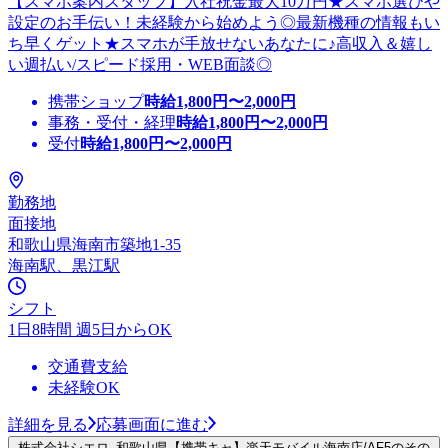
【スマホ案内スタッフ】入社祝金最大10万円★スマホ選びや
設定のお手伝い！未経験から始めよう◎最新機種の情報もい
ち早くゲット★スマホが手放せないあなたに♪高収入＆嬉し
い週払い/スピード採用・WEB面談◎
携帯ショップ
時給
1,800
円〜
2,000
円
事務・受付・経理
時給
1,800
円〜
2,000
円
受付
時給
1,800
円〜
2,000
円
勤務地
面接地
和歌山県海南市築地1-35
海南駅、黒江駅
シフト
1日8時間 週5日からOK
交通費支給
未経験OK
詳細を見る
応募画面に進む
株式会社シエロ_和歌山県【携帯キャ】楽天モバイル海南店/AF5のその