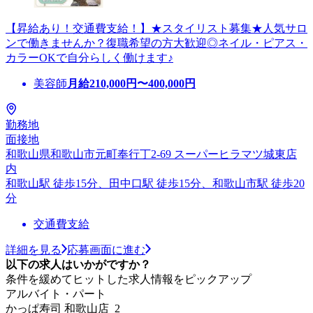
【昇給あり！交通費支給！】★スタイリスト募集★人気サロ
ンで働きませんか？復職希望の方大歓迎◎ネイル・ピアス・
カラーOKで自分らしく働けます♪
美容師
月給
210,000
円〜
400,000
円
勤務地
面接地
和歌山県和歌山市元町奉行丁2-69 スーパーヒラマツ城東店
内
和歌山駅 徒歩15分、田中口駅 徒歩15分、和歌山市駅 徒歩20
分
交通費支給
詳細を見る
応募画面に進む
以下の求人はいかがですか？
条件を緩めてヒットした求人情報をピックアップ
アルバイト・パート
かっぱ寿司 和歌山店_2