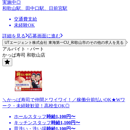
実施中◎
和歌山駅、田中口駅、日前宮駅
交通費支給
未経験OK
詳細を見る
応募画面に進む
UTエージェント株式会社 東海第一CU_和歌山市のその他の求人を見る
アルバイト・パート
かっぱ寿司 和歌山店
＼かっぱ寿司で仲間とワイワイ！／稼働分前払いOK★Wワ
ーク・未経験歓迎！高校生OK◎
ホールスタッフ
時給
1,100
円〜
キッチンスタッフ
時給
1,100
円〜
皿洗い・洗い場
時給
1,100
円〜