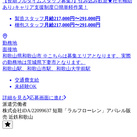
【長期フルタイムスタッフ募集♪】住み込み歓迎★社宅補助
あり♪キャリア支援制度◎簡単軽作業！
製造スタッフ
月給
217,000
円〜
291,000
円
梱包スタッフ
月給
217,000
円〜
291,000
円
勤務地
面接地
和歌山県和歌山市 ※こちらは募集エリアとなります。実際
の勤務地は茨城県下妻市となります。
和歌山駅、和歌山市駅、和歌山大学前駅
交通費支給
未経験OK
詳細を見る
応募画面に進む
派遣労働者
株式会社iDA/22099637 短期「ラルフローレン」アパレル販
売 近鉄和歌山