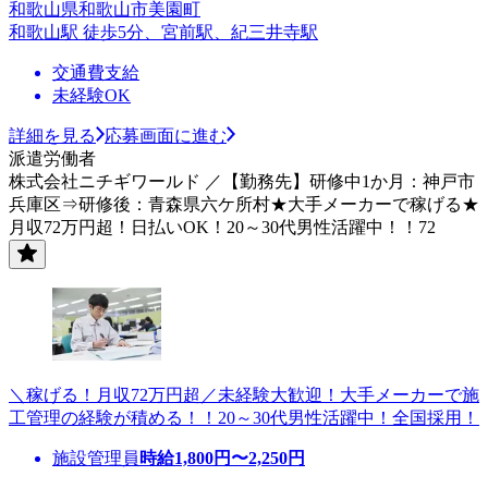
和歌山県和歌山市美園町
和歌山駅 徒歩5分、宮前駅、紀三井寺駅
交通費支給
未経験OK
詳細を見る
応募画面に進む
派遣労働者
株式会社ニチギワールド ／【勤務先】研修中1か月：神戸市
兵庫区⇒研修後：青森県六ケ所村★大手メーカーで稼げる★
月収72万円超！日払いOK！20～30代男性活躍中！！72
＼稼げる！月収72万円超／未経験大歓迎！大手メーカーで施
工管理の経験が積める！！20～30代男性活躍中！全国採用！
施設管理員
時給
1,800
円〜
2,250
円