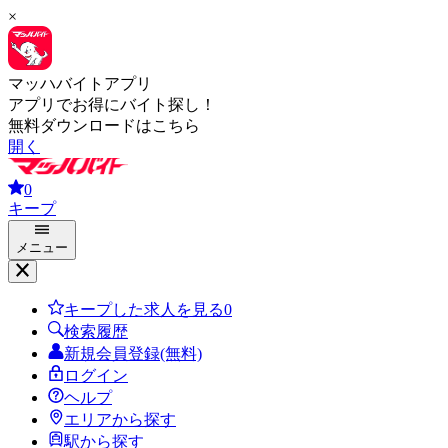
×
マッハバイトアプリ
アプリでお得にバイト探し！
無料ダウンロードはこちら
開く
0
キープ
メニュー
キープした求人を見る
0
検索履歴
新規会員登録(無料)
ログイン
ヘルプ
エリアから探す
駅から探す