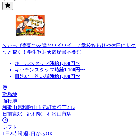
＼かっぱ寿司で友達とワイワイ！／学校終わりや休日にサク
ッと稼ぐ！学生歓迎★履歴書不要◎
ホールスタッフ
時給
1,100
円〜
キッチンスタッフ
時給
1,100
円〜
皿洗い・洗い場
時給
1,100
円〜
勤務地
面接地
和歌山県和歌山市元町奉行丁2-12
日前宮駅、紀和駅、和歌山市駅
シフト
1日2時間 週2日からOK