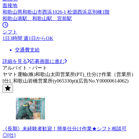
面接地
和歌山県和歌山市西浜1026-1 松源西浜店別棟1階
和歌山港駅、和歌山駅、宮前駅
シフト
1日3時間 週1日からOK
交通費支給
詳細を見る
応募画面に進む
アルバイト・パート
ヤマト運輸(株)和歌山太田営業所(PT)_仕分け作業（営業所）
[仕]_和歌山岩橋営業所(y065330pt)(広告No.Y00000614062)
《長期》未経験者歓迎！簡単仕分け作業★シフト相談可
◎[仕]