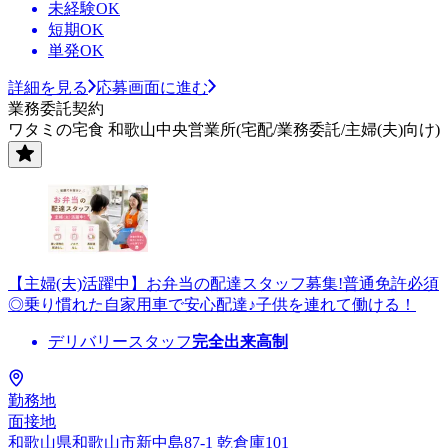
未経験OK
短期OK
単発OK
詳細を見る
応募画面に進む
業務委託契約
ワタミの宅食 和歌山中央営業所(宅配/業務委託/主婦(夫)向け)
【主婦(夫)活躍中】お弁当の配達スタッフ募集!普通免許必須
◎乗り慣れた自家用車で安心配達♪子供を連れて働ける！
デリバリースタッフ
完全出来高制
勤務地
面接地
和歌山県和歌山市新中島87-1 乾倉庫101