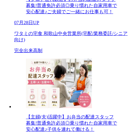
募集!普通免許必須◎乗り慣れた自家用車で
安心配達♪ご夫婦でご一緒にお仕事も可！
07月28日UP
ワタミの宅食 和歌山中央営業所(宅配/業務委託/シニア
向け)
完全出来高制
【主婦(夫)活躍中】お弁当の配達スタッフ
募集!普通免許必須◎乗り慣れた自家用車で
安心配達♪子供を連れて働ける！