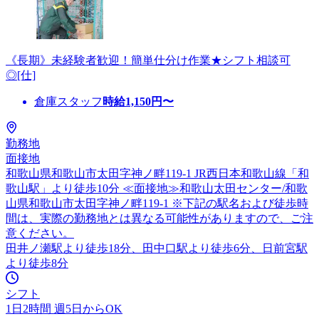
《長期》未経験者歓迎！簡単仕分け作業★シフト相談可
◎[仕]
倉庫スタッフ
時給
1,150
円〜
勤務地
面接地
和歌山県和歌山市太田字神ノ畔119-1 JR西日本和歌山線「和
歌山駅」より徒歩10分 ≪面接地≫和歌山太田センター/和歌
山県和歌山市太田字神ノ畔119-1 ※下記の駅名および徒歩時
間は、実際の勤務地とは異なる可能性がありますので、ご注
意ください。
田井ノ瀬駅より徒歩18分、田中口駅より徒歩6分、日前宮駅
より徒歩8分
シフト
1日2時間 週5日からOK