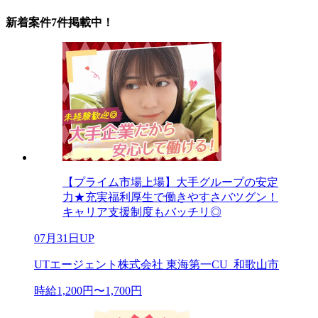
新着案件7件掲載中！
【プライム市場上場】大手グループの安定
力★充実福利厚生で働きやすさバツグン！
キャリア支援制度もバッチリ◎
07月31日UP
UTエージェント株式会社 東海第一CU_和歌山市
時給1,200円〜1,700円