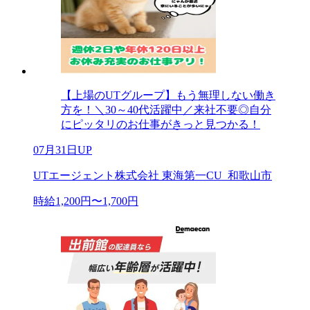
【上場のUTグループ】もう無理しない働き
方を！＼30～40代活躍中／来社不要◎自分
にピッタリのお仕事がきっと見つかる！
07月31日UP
UTエージェント株式会社 東海第一CU_和歌山市
時給1,200円〜1,700円