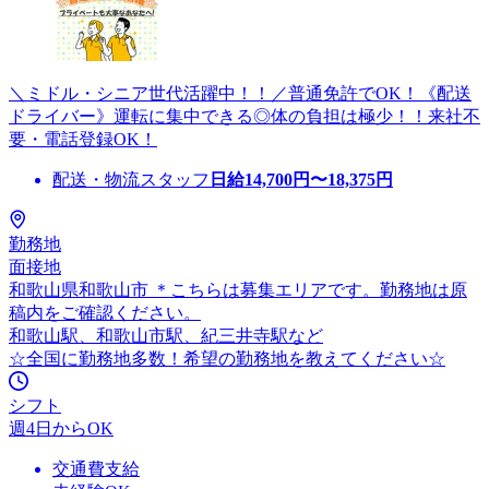
＼ミドル・シニア世代活躍中！！／普通免許でOK！《配送
ドライバー》運転に集中できる◎体の負担は極少！！来社不
要・電話登録OK！
配送・物流スタッフ
日給
14,700
円〜
18,375
円
勤務地
面接地
和歌山県和歌山市 ＊こちらは募集エリアです。勤務地は原
稿内をご確認ください。
和歌山駅、和歌山市駅、紀三井寺駅など
☆全国に勤務地多数！希望の勤務地を教えてください☆
シフト
週4日からOK
交通費支給