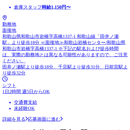
倉庫スタッフ
時給
1,150
円〜
勤務地
面接地
和歌山県和歌山市岩橋字高橋1337-1 和歌山線「田井ノ瀬
駅」より徒歩18分 ≪面接地≫和歌山岩橋センター/和歌山県
和歌山市岩橋字高橋1337-1 ※下記の駅名および徒歩時間
は、実際の勤務地とは異なる可能性がありますので、ご注意
ください。
田井ノ瀬駅より徒歩18分、千旦駅より徒歩31分、日前宮駅よ
り徒歩32分
シフト
1日2時間 週5日からOK
交通費支給
未経験OK
詳細を見る
応募画面に進む