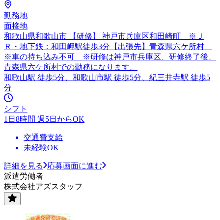
勤務地
面接地
和歌山県和歌山市 【研修】 神戸市兵庫区和田崎町 ※Ｊ
Ｒ・地下鉄：和田岬駅徒歩3分【出張先】青森県六ケ所村
※車の持ち込み不可 ※研修は神戸市兵庫区、研修終了後、
青森県六ケ所村での勤務になります。
和歌山駅 徒歩5分、和歌山市駅 徒歩5分、紀三井寺駅 徒歩5
分
シフト
1日8時間 週5日からOK
交通費支給
未経験OK
詳細を見る
応募画面に進む
派遣労働者
株式会社アズスタッフ