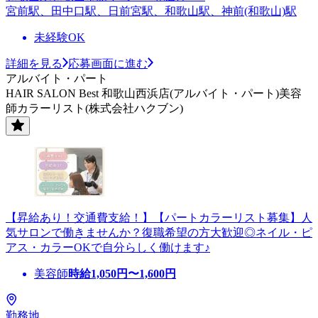
宮前駅、田中口駅、日前宮駅、和歌山駅、神前(和歌山)駅
未経験OK
詳細を見る
応募画面に進む
アルバイト・パート
HAIR SALON Best 和歌山西浜店(アルバイト・パート)美容
師カラーリスト(株式会社ハクブン)
【昇給あり！交通費支給！】【パートカラーリスト募集】人
気サロンで働きませんか？復職希望の方大歓迎◎ネイル・ピ
アス・カラーOKで自分らしく働けます♪
美容師
時給
1,050
円〜
1,600
円
勤務地