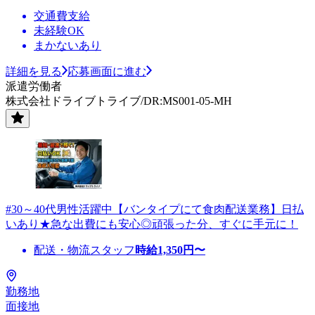
交通費支給
未経験OK
まかないあり
詳細を見る
応募画面に進む
派遣労働者
株式会社ドライブトライブ/DR:MS001-05-MH
#30～40代男性活躍中【バンタイプにて食肉配送業務】日払
いあり★急な出費にも安心◎頑張った分、すぐに手元に！
配送・物流スタッフ
時給
1,350
円〜
勤務地
面接地