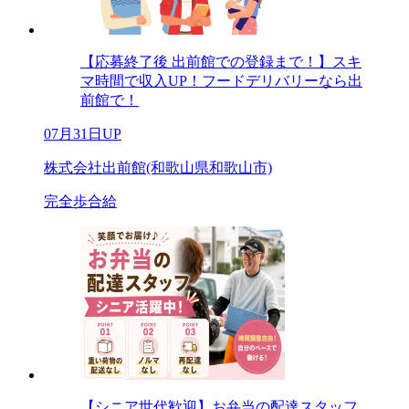
【応募終了後 出前館での登録まで！】スキ
マ時間で収入UP！フードデリバリーなら出
前館で！
07月31日UP
株式会社出前館(和歌山県和歌山市)
完全歩合給
【シニア世代歓迎】お弁当の配達スタッフ