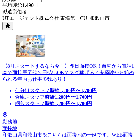
平均時給
1,490
円
派遣労働者
UTエージェント株式会社 東海第一CU_和歌山市
【8月スタートするなら今！】即日面接OK！自宅から電話1
本で面接完了◎＼日払いOKでスグ稼げる／未経験から始め
られる年内お仕事多数あり！
仕分けスタッフ
時給
1,200
円〜
1,700
円
倉庫スタッフ
時給
1,200
円〜
1,700
円
梱包スタッフ
時給
1,200
円〜
1,700
円
勤務地
面接地
和歌山県和歌山市※こちらは面接地の一例です。WEB面接