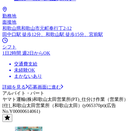
勤務地
面接地
和歌山県和歌山市元町奉行丁2-12
田中口駅 徒歩12分、和歌山駅 徒歩15分、宮前駅
シフト
1日2時間 週2日からOK
交通費支給
未経験OK
まかないあり
詳細を見る
応募画面に進む
アルバイト・パート
ヤマト運輸(株)和歌山太田営業所(PT)_仕分け作業（営業所）
[仕]_和歌山太田営業所（和歌山太田）(y065370pt)(広告
No.Y00000614061)