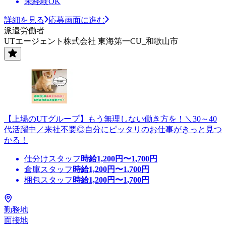
未経験OK
詳細を見る
応募画面に進む
派遣労働者
UTエージェント株式会社 東海第一CU_和歌山市
【上場のUTグループ】もう無理しない働き方を！＼30～40
代活躍中／来社不要◎自分にピッタリのお仕事がきっと見つ
かる！
仕分けスタッフ
時給
1,200
円〜
1,700
円
倉庫スタッフ
時給
1,200
円〜
1,700
円
梱包スタッフ
時給
1,200
円〜
1,700
円
勤務地
面接地