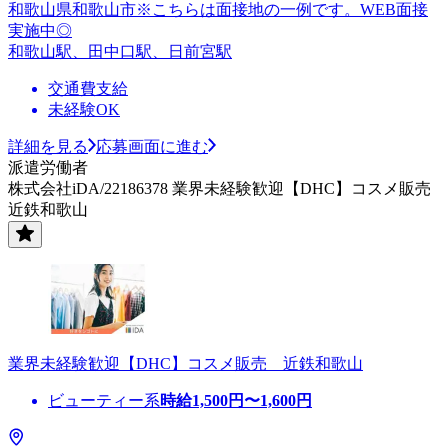
和歌山県和歌山市※こちらは面接地の一例です。WEB面接
実施中◎
和歌山駅、田中口駅、日前宮駅
交通費支給
未経験OK
詳細を見る
応募画面に進む
派遣労働者
株式会社iDA/22186378 業界未経験歓迎【DHC】コスメ販売
近鉄和歌山
業界未経験歓迎【DHC】コスメ販売 近鉄和歌山
ビューティー系
時給
1,500
円〜
1,600
円