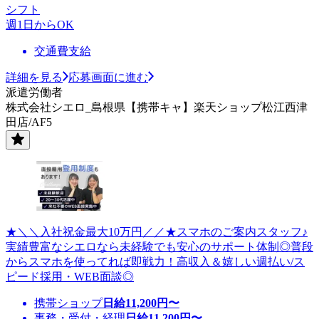
シフト
週1日からOK
交通費支給
詳細を見る
応募画面に進む
派遣労働者
株式会社シエロ_島根県【携帯キャ】楽天ショップ松江西津
田店/AF5
★＼＼入社祝金最大10万円／／★スマホのご案内スタッフ♪
実績豊富なシエロなら未経験でも安心のサポート体制◎普段
からスマホを使ってれば即戦力！高収入＆嬉しい週払い/ス
ピード採用・WEB面談◎
携帯ショップ
日給
11,200
円〜
事務・受付・経理
日給
11,200
円〜