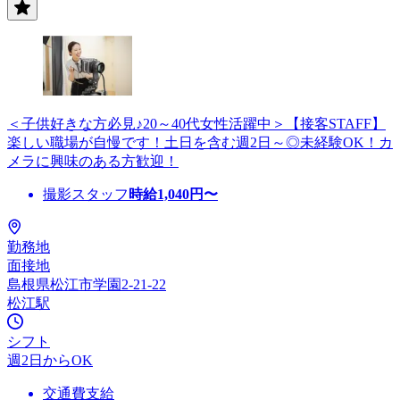
＜子供好きな方必見♪20～40代女性活躍中＞【接客STAFF】
楽しい職場が自慢です！土日を含む週2日～◎未経験OK！カ
メラに興味のある方歓迎！
撮影スタッフ
時給
1,040
円〜
勤務地
面接地
島根県松江市学園2-21-22
松江駅
シフト
週2日からOK
交通費支給