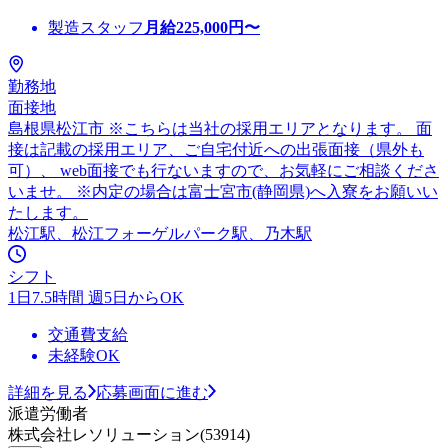
製造スタッフ
月給
225,000
円〜
勤務地
面接地
島根県松江市 ※こちらは当社の採用エリアとなります。 面
接は記載の採用エリア、ご自宅付近への出張面接（県外も
可）、 web面接でも行ないますので、お気軽にご相談くださ
いませ。 ※内定の場合は富士宮市(静岡県)へ入寮をお願いい
たします。
松江駅、松江フォーゲルパーク駅、乃木駅
シフト
1日7.5時間 週5日からOK
交通費支給
未経験OK
詳細を見る
応募画面に進む
派遣労働者
株式会社レソリューション(53914)