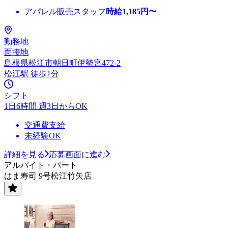
アパレル販売スタッフ
時給
1,185
円〜
勤務地
面接地
島根県松江市朝日町伊勢宮472-2
松江駅 徒歩1分
シフト
1日6時間 週3日からOK
交通費支給
未経験OK
詳細を見る
応募画面に進む
アルバイト・パート
はま寿司 9号松江竹矢店