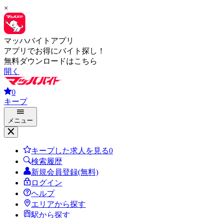
×
マッハバイトアプリ
アプリでお得にバイト探し！
無料ダウンロードはこちら
開く
0
キープ
メニュー
キープした求人を見る
0
検索履歴
新規会員登録(無料)
ログイン
ヘルプ
エリアから探す
駅から探す