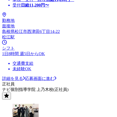
受付
日給
11,200
円〜
勤務地
面接地
島根県松江市西津田6丁目14-22
松江駅
シフト
1日8時間 週5日からOK
交通費支給
未経験OK
詳細を見る
応募画面に進む
正社員
ナビ個別指導学院 上乃木校(正社員)