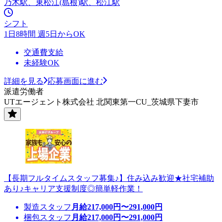
乃木駅、東松江(島根)駅、松江駅
シフト
1日8時間 週5日からOK
交通費支給
未経験OK
詳細を見る
応募画面に進む
派遣労働者
UTエージェント株式会社 北関東第一CU_茨城県下妻市
【長期フルタイムスタッフ募集♪】住み込み歓迎★社宅補助
あり♪キャリア支援制度◎簡単軽作業！
製造スタッフ
月給
217,000
円〜
291,000
円
梱包スタッフ
月給
217,000
円〜
291,000
円