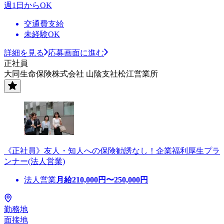
週1日からOK
交通費支給
未経験OK
詳細を見る
応募画面に進む
正社員
大同生命保険株式会社 山陰支社松江営業所
《正社員》友人・知人への保険勧誘なし！企業福利厚生プラ
ンナー(法人営業)
法人営業
月給
210,000
円〜
250,000
円
勤務地
面接地