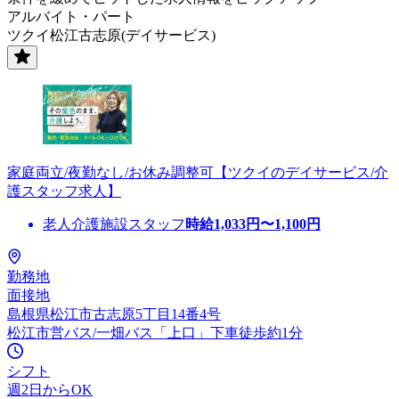
アルバイト・パート
ツクイ松江古志原(デイサービス)
家庭両立/夜勤なし/お休み調整可【ツクイのデイサービス/介
護スタッフ求人】
老人介護施設スタッフ
時給
1,033
円〜
1,100
円
勤務地
面接地
島根県松江市古志原5丁目14番4号
松江市営バス/一畑バス「上口」下車徒歩約1分
シフト
週2日からOK