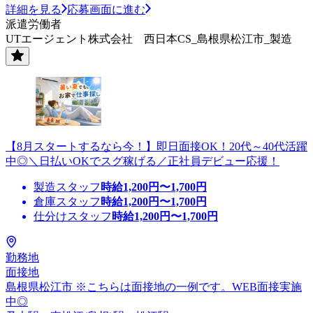
詳細を見る
応募画面に進む
派遣労働者
UTエージェント株式会社 西日本CS_島根県松江市_製造
【8月スタートするなら今！】即日面接OK！20代～40代活躍
中◎＼日払いOKでスグ稼げる／正社員デビュー応援！
製造スタッフ
時給
1,200
円〜
1,700
円
倉庫スタッフ
時給
1,200
円〜
1,700
円
仕分けスタッフ
時給
1,200
円〜
1,700
円
勤務地
面接地
島根県松江市 ※こちらは面接地の一例です。WEB面接実施
中◎