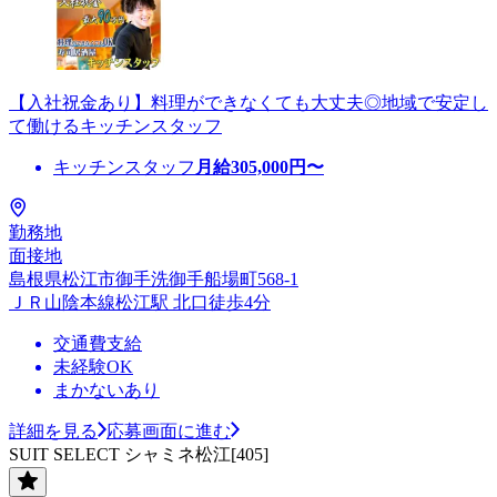
【入社祝金あり】料理ができなくても大丈夫◎地域で安定し
て働けるキッチンスタッフ
キッチンスタッフ
月給
305,000
円〜
勤務地
面接地
島根県松江市御手洗御手船場町568-1
ＪＲ山陰本線松江駅 北口徒歩4分
交通費支給
未経験OK
まかないあり
詳細を見る
応募画面に進む
SUIT SELECT シャミネ松江[405]