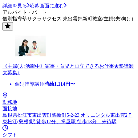
詳細を見る
応募画面に進む
アルバイト・パート
個別指導塾サクラサクセス 東出雲錦新町教室(主婦(夫)向け)
《主婦(夫)活躍中》家事・育児と両立できるお仕事★塾講師
大募集♪
個別指導講師
時給
1,114
円〜
勤務地
面接地
島根県松江市東出雲町錦新町5-2-23 オリエンタル東出雲2Ｆ
東松江(島根)駅 徒歩17分、揖屋駅 徒歩18分、来待駅
シフト