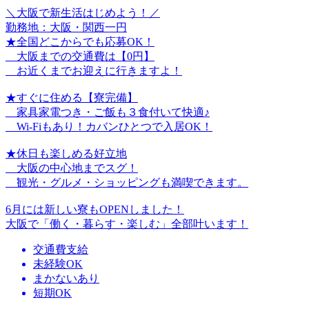
＼大阪で新生活はじめよう！／
勤務地：大阪・関西一円
★全国どこからでも応募OK！
大阪までの交通費は【0円】
お近くまでお迎えに行きますよ！
★すぐに住める【寮完備】
家具家電つき・ご飯も３食付いて快適♪
Wi-Fiもあり！カバンひとつで入居OK！
★休日も楽しめる好立地
大阪の中心地までスグ！
観光・グルメ・ショッピングも満喫できます。
6月には新しい寮もOPENしました！
大阪で「働く・暮らす・楽しむ」全部叶います！
交通費支給
未経験OK
まかないあり
短期OK