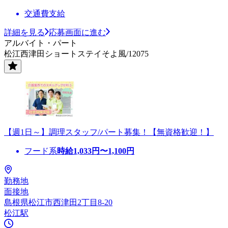
交通費支給
詳細を見る
応募画面に進む
アルバイト・パート
松江西津田ショートステイそよ風/12075
【週1日～】調理スタッフ/パート募集！【無資格歓迎！】
フード系
時給
1,033
円〜
1,100
円
勤務地
面接地
島根県松江市西津田2丁目8-20
松江駅