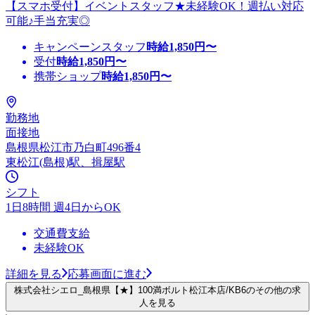
【スマホ受付】イベントスタッフ★未経験OK！週払い対応
可能♪手当充実◎
キャンペーンスタッフ
時給
1,850
円〜
受付
時給
1,850
円〜
携帯ショップ
時給
1,850
円〜
勤務地
面接地
島根県松江市乃白町496番4
東松江(島根)駅、揖屋駅
シフト
1日8時間 週4日からOK
交通費支給
未経験OK
詳細を見る
応募画面に進む
株式会社シエロ_島根県【★】100満ボルト松江本店/KB6のその他の求
人を見る