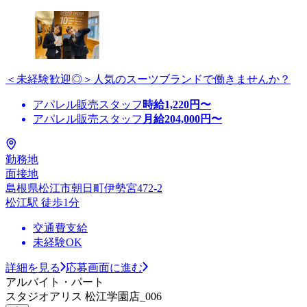
＜未経験歓迎◎＞人気のスーツブランドで働きませんか？
アパレル販売スタッフ
時給
1,220
円〜
アパレル販売スタッフ
月給
204,000
円〜
勤務地
面接地
島根県松江市朝日町伊勢宮472-2
松江駅 徒歩1分
交通費支給
未経験OK
詳細を見る
応募画面に進む
アルバイト・パート
スタジオアリス 松江学園店_006