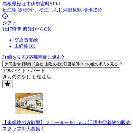
島根県松江市伊勢宮町519-1
松江駅 徒歩9分、松江しんじ湖温泉駅 徒歩15分
シフト
1日7時間 週5日からOK
交通費支給
未経験OK
詳細を見る
応募画面に進む
大同生命保険株式会社 山陰支社松江営業所のその他の求人を見る
アルバイト・パート
きもののやしま 松江店
【未経験の方歓迎】フリーター＆しゅふ活躍中◎着物の販売
スタッフを大募集！