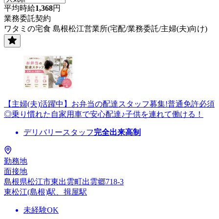
平均時給
1,368
円
業務委託契約
ワタミの宅食 島根松江営業所(宅配/業務委託/主婦(夫)向け)
【主婦(夫)活躍中】お弁当の配達スタッフ募集!普通免許必須
◎乗り慣れた自家用車で安心配達♪子供を連れて働ける！
デリバリースタッフ
完全出来高制
勤務地
面接地
島根県松江市東出雲町出雲郷718-3
東松江(島根)駅、揖屋駅
未経験OK