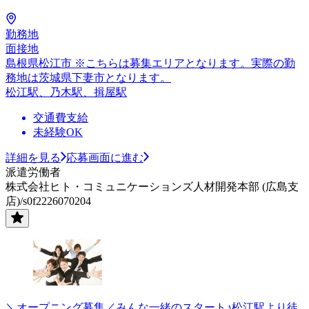
勤務地
面接地
島根県松江市 ※こちらは募集エリアとなります。実際の勤
務地は茨城県下妻市となります。
松江駅、乃木駅、揖屋駅
交通費支給
未経験OK
詳細を見る
応募画面に進む
派遣労働者
株式会社ヒト・コミュニケーションズ人材開発本部 (広島支
店)/s0f2226070204
＼オープニング募集／みんな一緒のスタート♪松江駅より徒