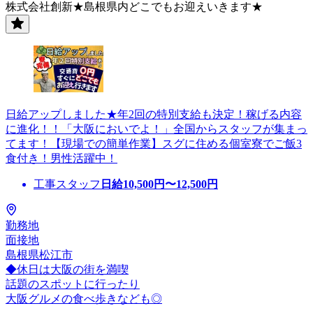
株式会社創新★島根県内どこでもお迎えいきます★
日給アップしました★年2回の特別支給も決定！稼げる内容
に進化！！「大阪においでよ！」全国からスタッフが集まっ
てます！【現場での簡単作業】スグに住める個室寮でご飯3
食付き！男性活躍中！
工事スタッフ
日給
10,500
円〜
12,500
円
勤務地
面接地
島根県松江市
◆休日は大阪の街を満喫
話題のスポットに行ったり
大阪グルメの食べ歩きなども◎