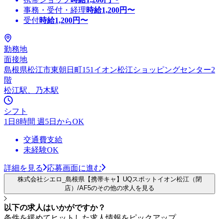
事務・受付・経理
時給
1,200
円〜
受付
時給
1,200
円〜
勤務地
面接地
島根県松江市東朝日町151イオン松江ショッピングセンター2
階
松江駅、乃木駅
シフト
1日8時間 週5日からOK
交通費支給
未経験OK
詳細を見る
応募画面に進む
株式会社シエロ_島根県【携帯キャ】UQスポットイオン松江（閉
店）/AF5のその他の求人を見る
以下の求人はいかがですか？
条件を緩めてヒットした求人情報をピックアップ