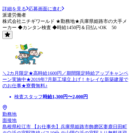
詳細を見る
応募画面に進む
派遣労働者
株式会社ニチギワールド ★勤務地★兵庫県姫路市の大手メ
ーカー ◆カンタン検査 ◆時給1450円＆日払いOK 50
＼2カ月限定★高時給1600円／期間限定時給アップキャンペ
ーン実施中★2019年7月新工場立上げ！キレイな新築建屋で
のお仕事★寮費無料♪
検査スタッフ
時給
1,300
円〜
2,000
円
勤務地
面接地
島根県松江市 【お仕事先】兵庫県姫路市飾磨区妻鹿日田町
※白浜の宮駅路線バス10分 ※山陽白浜の宮駅より無料送迎