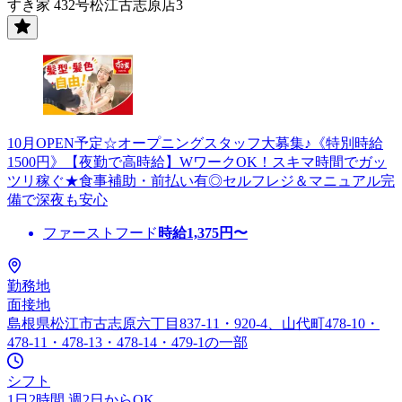
すき家 432号松江古志原店3
10月OPEN予定☆オープニングスタッフ大募集♪《特別時給
1500円》【夜勤で高時給】WワークOK！スキマ時間でガッ
ツリ稼ぐ★食事補助・前払い有◎セルフレジ＆マニュアル完
備で深夜も安心
ファーストフード
時給
1,375
円〜
勤務地
面接地
島根県松江市古志原六丁目837-11・920-4、山代町478-10・
478-11・478-13・478-14・479-1の一部
シフト
1日2時間 週2日からOK