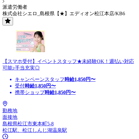
派遣労働者
株式会社シエロ_島根県【★】エディオン松江本店/KB6
【スマホ受付】イベントスタッフ★未経験OK！週払い対応
可能♪手当充実◎
キャンペーンスタッフ
時給
1,850
円〜
受付
時給
1,850
円〜
携帯ショップ
時給
1,850
円〜
勤務地
面接地
島根県松江市東本町5-8
松江駅、松江しんじ湖温泉駅