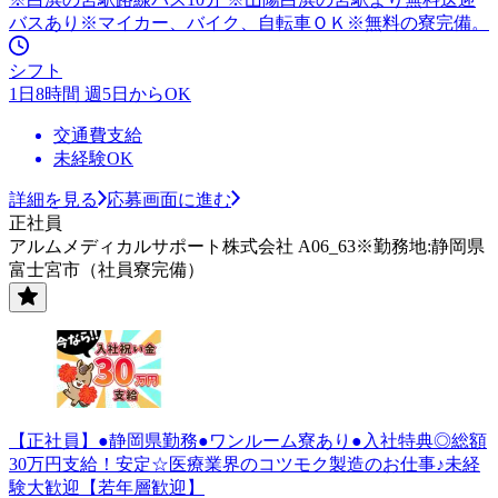
バスあり※マイカー、バイク、自転車ＯＫ※無料の寮完備。
シフト
1日8時間 週5日からOK
交通費支給
未経験OK
詳細を見る
応募画面に進む
正社員
アルムメディカルサポート株式会社 A06_63※勤務地:静岡県
富士宮市（社員寮完備）
【正社員】●静岡県勤務●ワンルーム寮あり●入社特典◎総額
30万円支給！安定☆医療業界のコツモク製造のお仕事♪未経
験大歓迎【若年層歓迎】