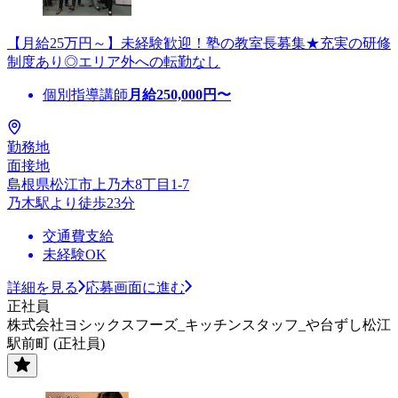
【月給25万円～】未経験歓迎！塾の教室長募集★充実の研修
制度あり◎エリア外への転勤なし
個別指導講師
月給
250,000
円〜
勤務地
面接地
島根県松江市上乃木8丁目1-7
乃木駅より徒歩23分
交通費支給
未経験OK
詳細を見る
応募画面に進む
正社員
株式会社ヨシックスフーズ_キッチンスタッフ_や台ずし松江
駅前町 (正社員)