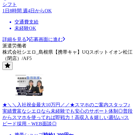
シフト
1日8時間 週4日からOK
交通費支給
未経験OK
詳細を見る
応募画面に進む
派遣労働者
株式会社シエロ_島根県【携帯キャ】UQスポットイオン松江
（閉店）/AF5
★＼＼入社祝金最大10万円／／★スマホのご案内スタッフ♪
実績豊富なシエロなら未経験でも安心のサポート体制◎普段
からスマホを使ってれば即戦力！高収入＆嬉しい週払い/ス
ピード採用・WEB面談◎
携帯ショップ
時給
1,200
円〜