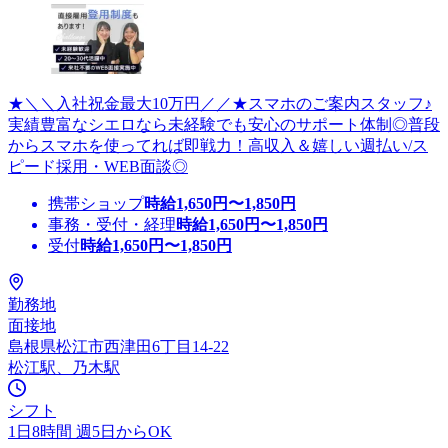
★＼＼入社祝金最大10万円／／★スマホのご案内スタッフ♪
実績豊富なシエロなら未経験でも安心のサポート体制◎普段
からスマホを使ってれば即戦力！高収入＆嬉しい週払い/ス
ピード採用・WEB面談◎
携帯ショップ
時給
1,650
円〜
1,850
円
事務・受付・経理
時給
1,650
円〜
1,850
円
受付
時給
1,650
円〜
1,850
円
勤務地
面接地
島根県松江市西津田6丁目14-22
松江駅、乃木駅
シフト
1日8時間 週5日からOK