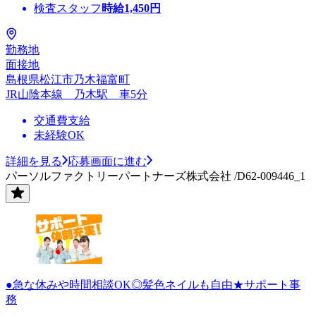
検査スタッフ
時給
1,450
円
勤務地
面接地
島根県松江市乃木福富町
JR山陰本線 乃木駅 車5分
交通費支給
未経験OK
詳細を見る
応募画面に進む
パーソルファクトリーパートナーズ株式会社 /D62-009446_1
●急な休みや時間相談OK◎髪色ネイルも自由★サポート事
務