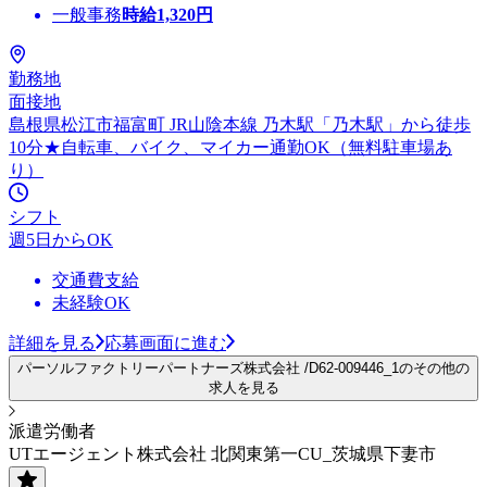
一般事務
時給
1,320
円
勤務地
面接地
島根県松江市福富町 JR山陰本線 乃木駅「乃木駅」から徒歩
10分★自転車、バイク、マイカー通勤OK（無料駐車場あ
り）
シフト
週5日からOK
交通費支給
未経験OK
詳細を見る
応募画面に進む
パーソルファクトリーパートナーズ株式会社 /D62-009446_1のその他の
求人を見る
派遣労働者
UTエージェント株式会社 北関東第一CU_茨城県下妻市