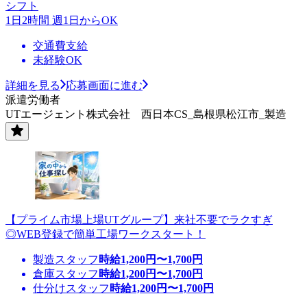
シフト
1日2時間 週1日からOK
交通費支給
未経験OK
詳細を見る
応募画面に進む
派遣労働者
UTエージェント株式会社 西日本CS_島根県松江市_製造
【プライム市場上場UTグループ】来社不要でラクすぎ
◎WEB登録で簡単工場ワークスタート！
製造スタッフ
時給
1,200
円〜
1,700
円
倉庫スタッフ
時給
1,200
円〜
1,700
円
仕分けスタッフ
時給
1,200
円〜
1,700
円