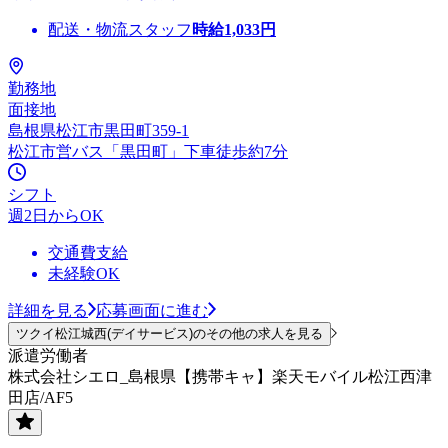
配送・物流スタッフ
時給
1,033
円
勤務地
面接地
島根県松江市黒田町359-1
松江市営バス「黒田町」下車徒歩約7分
シフト
週2日からOK
交通費支給
未経験OK
詳細を見る
応募画面に進む
ツクイ松江城西(デイサービス)のその他の求人を見る
派遣労働者
株式会社シエロ_島根県【携帯キャ】楽天モバイル松江西津
田店/AF5