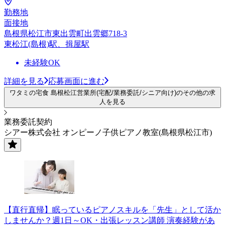
勤務地
面接地
島根県松江市東出雲町出雲郷718-3
東松江(島根)駅、揖屋駅
未経験OK
詳細を見る
応募画面に進む
ワタミの宅食 島根松江営業所(宅配/業務委託/シニア向け)のその他の求
人を見る
業務委託契約
シアー株式会社 オンピーノ子供ピアノ教室(島根県松江市)
【直行直帰】眠っているピアノスキルを「先生」として活か
しませんか？週1日～OK・出張レッスン講師 演奏経験があ