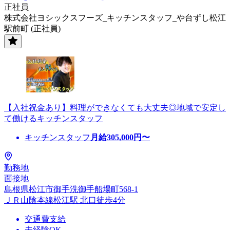
正社員
株式会社ヨシックスフーズ_キッチンスタッフ_や台ずし松江
駅前町 (正社員)
【入社祝金あり】料理ができなくても大丈夫◎地域で安定し
て働けるキッチンスタッフ
キッチンスタッフ
月給
305,000
円〜
勤務地
面接地
島根県松江市御手洗御手船場町568-1
ＪＲ山陰本線松江駅 北口徒歩4分
交通費支給
未経験OK