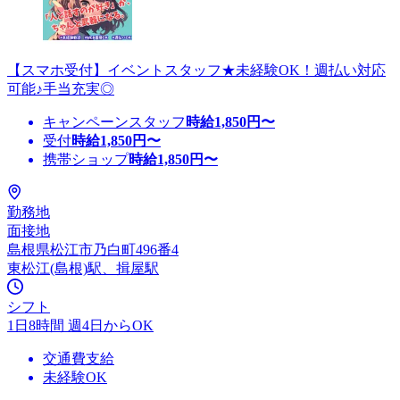
【スマホ受付】イベントスタッフ★未経験OK！週払い対応
可能♪手当充実◎
キャンペーンスタッフ
時給
1,850
円〜
受付
時給
1,850
円〜
携帯ショップ
時給
1,850
円〜
勤務地
面接地
島根県松江市乃白町496番4
東松江(島根)駅、揖屋駅
シフト
1日8時間 週4日からOK
交通費支給
未経験OK