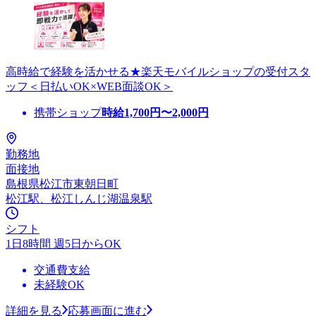
高時給で経験を活かせる★楽天モバイルショップの受付スタ
ッフ＜日払いOK×WEB面談OK＞
携帯ショップ
時給
1,700
円〜
2,000
円
勤務地
面接地
島根県松江市東朝日町
松江駅、松江しんじ湖温泉駅
シフト
1日8時間 週5日からOK
交通費支給
未経験OK
詳細を見る
応募画面に進む