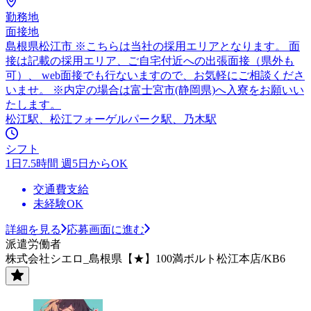
勤務地
面接地
島根県松江市 ※こちらは当社の採用エリアとなります。 面
接は記載の採用エリア、ご自宅付近への出張面接（県外も
可）、 web面接でも行ないますので、お気軽にご相談くださ
いませ。 ※内定の場合は富士宮市(静岡県)へ入寮をお願いい
たします。
松江駅、松江フォーゲルパーク駅、乃木駅
シフト
1日7.5時間 週5日からOK
交通費支給
未経験OK
詳細を見る
応募画面に進む
派遣労働者
株式会社シエロ_島根県【★】100満ボルト松江本店/KB6