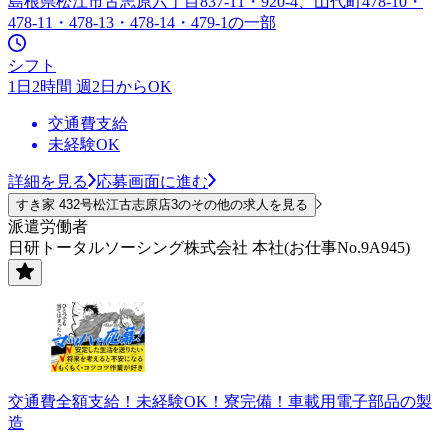
島根県松江市古志原六丁目837-11・920-4、山代町478-10・
478-11・478-13・478-14・479-1の一部
シフト
1日2時間 週2日からOK
交通費支給
未経験OK
詳細を見る
応募画面に進む
すき家 432号松江古志原店3のその他の求人を見る
派遣労働者
日研トータルソーシング株式会社 本社(お仕事No.9A945)
交通費全額支給！未経験OK！寮完備！車載用電子部品の製
造