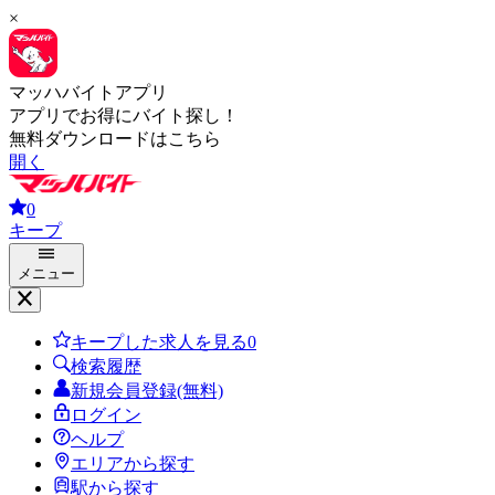
×
マッハバイトアプリ
アプリでお得にバイト探し！
無料ダウンロードはこちら
開く
0
キープ
メニュー
キープした求人を見る
0
検索履歴
新規会員登録(無料)
ログイン
ヘルプ
エリアから探す
駅から探す