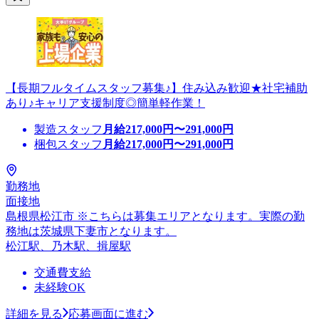
【長期フルタイムスタッフ募集♪】住み込み歓迎★社宅補助
あり♪キャリア支援制度◎簡単軽作業！
製造スタッフ
月給
217,000
円〜
291,000
円
梱包スタッフ
月給
217,000
円〜
291,000
円
勤務地
面接地
島根県松江市 ※こちらは募集エリアとなります。実際の勤
務地は茨城県下妻市となります。
松江駅、乃木駅、揖屋駅
交通費支給
未経験OK
詳細を見る
応募画面に進む