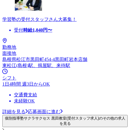
学習塾の受付スタッフさん大募集！
受付
時給
1,040
円〜
勤務地
面接地
島根県松江市黒田町454-4黒田町岩本店舗
東松江(島根)駅、揖屋駅、来待駅
シフト
1日4時間 週3日からOK
交通費支給
未経験OK
詳細を見る
応募画面に進む
個別指導塾サクラサクセス 黒田教室(受付スタッフ求人)のその他の求人
を見る