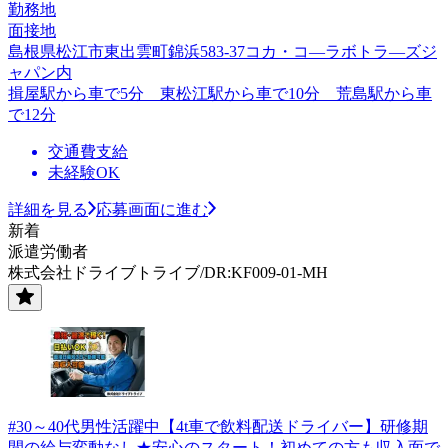
勤務地
面接地
島根県松江市東出雲町錦浜583-37コカ・コ―ラボトラ―ズジ
ャパン内
揖屋駅から車で5分 東松江駅から車で10分 荒島駅から車
で12分
交通費支給
未経験OK
詳細を見る
応募画面に進む
新着
派遣労働者
株式会社ドライブトライブ/DR:KF009-01-MH
#30～40代男性活躍中【4t車で飲料配送ドライバー】研修期
間の給与変動なし★安心のスタート！初めての方も収入面で