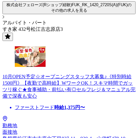
株式会社フェローズ(Rショップ経験)FUK_RK_1420_2720S(A)(FUK)の
その他の求人を見る
アルバイト・パート
すき家 432号松江古志原店3
10月OPEN予定☆オープニングスタッフ大募集♪《特別時給
1500円》【夜勤で高時給】WワークOK！スキマ時間でガッ
ツリ稼ぐ★食事補助・前払い有◎セルフレジ＆マニュアル完
備で深夜も安心
ファーストフード
時給
1,375
円〜
勤務地
面接地