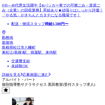
#30～40代男女活躍中【4tパッカー車での可燃ごみ・資源ご
み（企業）の回収業務】昇給あり★頑張りはしっかり評価！
「やる気」がきちんとカタチになる職場です！
配送・物流スタッフ
時給
1,500
円〜
勤務地
面接地
島根県松江市八幡町
東松江(島根)駅、揖屋駅、来待駅
交通費支給
未経験OK
詳細を見る
応募画面に進む
アルバイト・パート
個別指導塾サクラサクセス 黒田教室(受付スタッフ求人)