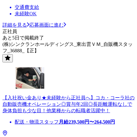
交通費支給
未経験OK
詳細を見る
応募画面に進む
正社員
あと5日で掲載終了
(株)シンクランホールディングス_東出雲ＶＭ_自販機スタッ
フ_36888_【正】
【入社祝い金あり★未経験から正社員へ】コカ・コーラ社の
自動販売機オペレーション◎賞与年2回◎長距離運転なしで
身体負担も少な目！他業種からの転職者活躍中！
配送・物流スタッフ
月給
239,500
円〜
264,500
円