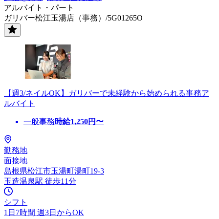
アルバイト・パート
ガリバー松江玉湯店（事務）/5G01265O
【週3/ネイルOK】ガリバーで未経験から始められる事務ア
ルバイト
一般事務
時給
1,250
円〜
勤務地
面接地
島根県松江市玉湯町湯町19-3
玉造温泉駅 徒歩11分
シフト
1日7時間 週3日からOK