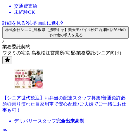
交通費支給
未経験OK
詳細を見る
応募画面に進む
株式会社シエロ_島根県【携帯キャ】楽天モバイル松江西津田店/AF5の
その他の求人を見る
業務委託契約
ワタミの宅食 島根松江営業所(宅配/業務委託/シニア向け)
【シニア世代歓迎】お弁当の配達スタッフ募集!普通免許必
須◎乗り慣れた自家用車で安心配達♪ご夫婦でご一緒にお仕
事も可！
デリバリースタッフ
完全出来高制