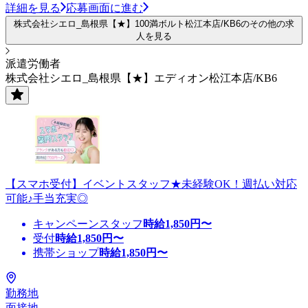
詳細を見る
応募画面に進む
株式会社シエロ_島根県【★】100満ボルト松江本店/KB6のその他の求
人を見る
派遣労働者
株式会社シエロ_島根県【★】エディオン松江本店/KB6
【スマホ受付】イベントスタッフ★未経験OK！週払い対応
可能♪手当充実◎
キャンペーンスタッフ
時給
1,850
円〜
受付
時給
1,850
円〜
携帯ショップ
時給
1,850
円〜
勤務地
面接地