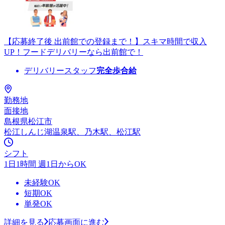
【応募終了後 出前館での登録まで！】スキマ時間で収入
UP！フードデリバリーなら出前館で！
デリバリースタッフ
完全歩合給
勤務地
面接地
島根県松江市
松江しんじ湖温泉駅、乃木駅、松江駅
シフト
1日1時間 週1日からOK
未経験OK
短期OK
単発OK
詳細を見る
応募画面に進む