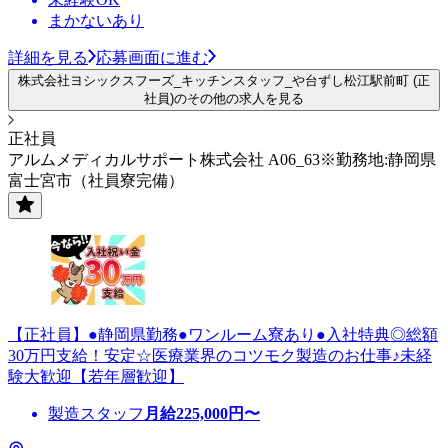
まかないあり
詳細を見る
応募画面に進む
株式会社ヨシックスフーズ_キッチンスタッフ_や台ずし松江駅前町 (正
社員)のその他の求人を見る
正社員
アルムメディカルサポート株式会社 A06_63※勤務地:静岡県
富士宮市（社員寮完備）
【正社員】●静岡県勤務●ワンルーム寮あり●入社特典◎総額
30万円支給！安定☆医療業界のコツモク製造のお仕事♪未経
験大歓迎【若年層歓迎】
製造スタッフ
月給
225,000
円〜