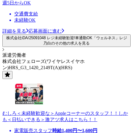
週5日からOK
交通費支給
未経験OK
詳細を見る
応募画面に進む
株式会社iDA/25091048 レジ未経験歓迎!車通勤OK「ウェルネス」レジ
乃白のその他の求人を見る
派遣労働者
株式会社フェローズ(ワイヤレスイヤホ
ン)HRS_G3_1420_2149T(A)(HRS)
むしろ＜未経験歓迎な＞Appleコーナーのスタッフ！！しか
も＜日払いできる＞激アツ求人はこちら！！
家電販売スタッフ
時給
1,400
円〜
1,600
円