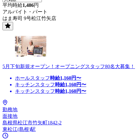
平均時給
1,486
円
アルバイト・パート
はま寿司 9号松江竹矢店
5月下旬新規オープン！オープニングスタッフ80名大募集！
ホールスタッフ
時給
1,160
円〜
キッチンスタッフ
時給
1,160
円〜
キッチンスタッフ
時給
1,160
円〜
勤務地
面接地
島根県松江市竹矢町1842-2
東松江(島根)駅