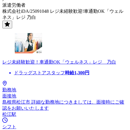
派遣労働者
株式会社iDA/25091048 レジ未経験歓迎!車通勤OK「ウェル
ネス」レジ 乃白
レジ未経験歓迎！車通勤OK「ウェルネス」レジ 乃白
ドラッグストアスタッフ
時給
1,300
円
勤務地
面接地
島根県松江市 詳細な勤務地につきましては、面接時にご確
認をお願いいたします
松江駅
シフト