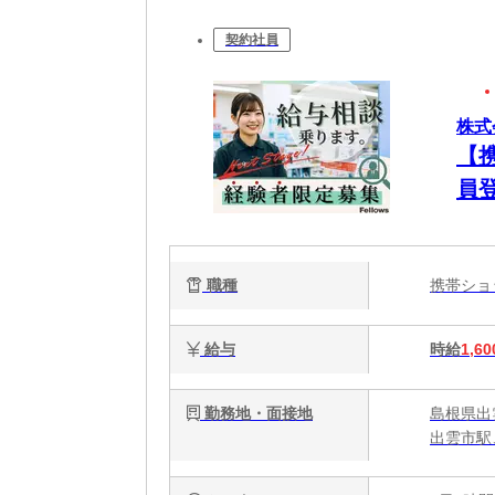
契約社員
株式会
【
員
職種
携帯シ
給与
時給
1,60
勤務地・面接地
島根県出
出雲市駅