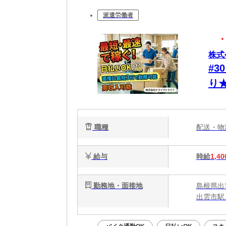
派遣労働者
株式
#
り
カ
職種
配送・
給与
時給
1,40
勤務地・面接地
島根県出
出雲市駅