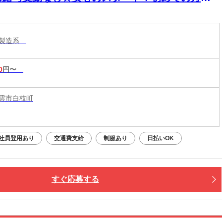
入面で不安なく始められます！
・製造系
0
円〜
雲市白枝町
社員登用あり
交通費支給
制服あり
日払いOK
すぐ応募する