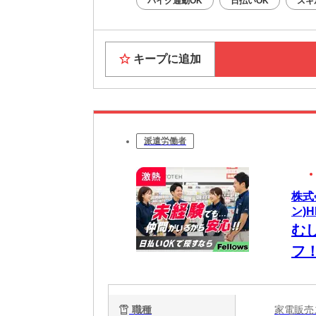
バイク通勤OK
日払いOK
スキ
キープに追加
派遣労働者
株式
ン)H
む
フ
ら
職種
家電販