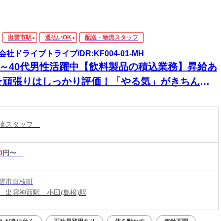
出雲市駅
週払いOK
配送・物流スタッフ
会社ドライブトライブ/DR:KF004-01-MH
30～40代男性活躍中【飲料製品の積込業務】昇給あ
★頑張りはしっかり評価！「やる気」がきちんと
タチになる職場です！
物流スタッフ
0
円〜
雲市白枝町
、出雲神西駅、小田(島根)駅