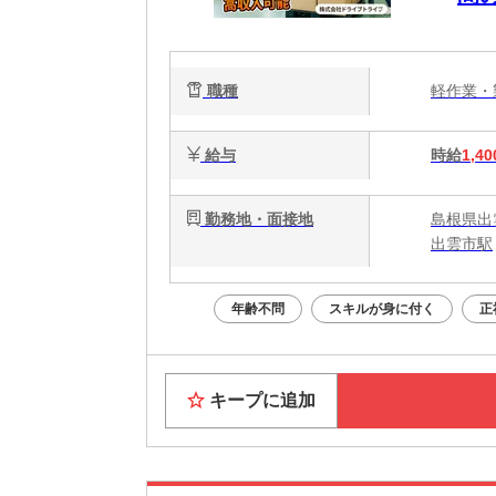
収
職種
軽作業
給与
時給
1,40
勤務地・面接地
島根県出
出雲市駅
年齢不問
スキルが身に付く
正
キープに追加