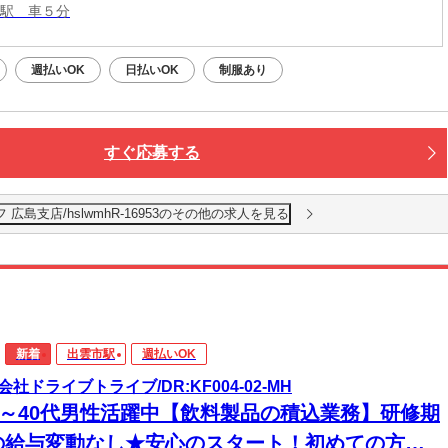
江駅 車５分
週払いOK
日払いOK
制服あり
すぐ応募する
島支店/hslwmhR-16953のその他の求人を見る
新着
出雲市駅
週払いOK
会社ドライブトライブ/DR:KF004-02-MH
30～40代男性活躍中【飲料製品の積込業務】研修期
の給与変動なし★安心のスタート！初めての方も