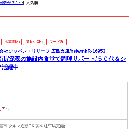
日数が少ない
人気順
出雲市駅
週払いOK
フード系
会社ジャパン・リリーフ 広島支店/hslwmhR-16953
雲市/深夜の施設内食堂で調理サポート/５０代＆シ
ア活躍中
系
0
円〜
雲市 クルマ通勤OK(無料駐車場完備)