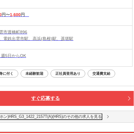
0
円〜
1,600
円
雲市渡橋町896
、電鉄出雲市駅、高浜(島根)駅、遥堪駅
 週5日からOK
身に付く
未経験歓迎
正社員登用あり
交通費支給
すぐ応募する
RS_G3_1422_2157T(A)(HRS)のその他の求人を見る