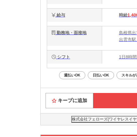
給与
時給
1,40
勤務地・面接地
島根県出
出雲市駅
シフト
1日8時間
週払いOK
日払いOK
スキルが
キープに追加
株式会社フェローズ(ワイヤレスイヤホン)H