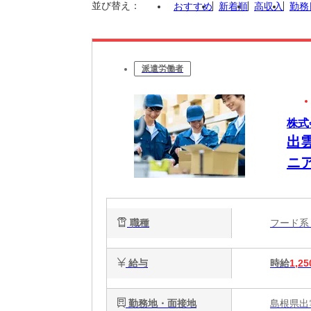
並び替え：
おすすめ
新着順
高収入
勤務
派遣労働者
株式
出
ニ
職種
フード
給与
時給
1,25
勤務地・面接地
島根県出