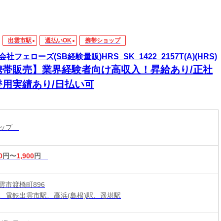
出雲市駅
週払いOK
携帯ショップ
社フェローズ(SB経験量販)HRS_SK_1422_2157T(A)(HRS)
携帯販売】業界経験者向け高収入！昇給あり/正社
登用実績あり/日払い可
ョップ
0
円〜
1,900
円
雲市渡橋町896
、電鉄出雲市駅、高浜(島根)駅、遥堪駅