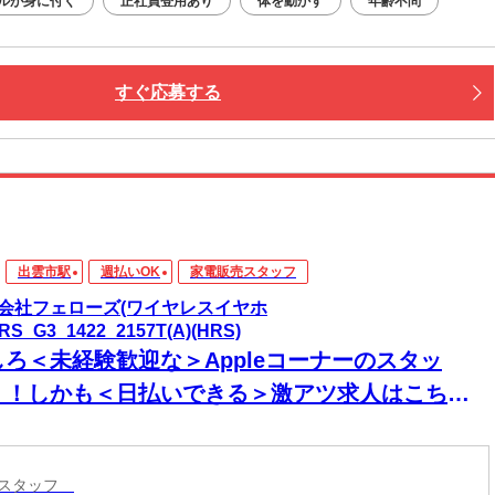
ルが身に付く
正社員登用あり
体を動かす
年齢不問
すぐ応募する
出雲市駅
週払いOK
家電販売スタッフ
会社フェローズ(ワイヤレスイヤホ
RS_G3_1422_2157T(A)(HRS)
しろ＜未経験歓迎な＞Appleコーナーのスタッ
！！しかも＜日払いできる＞激アツ求人はこち
！！
売スタッフ