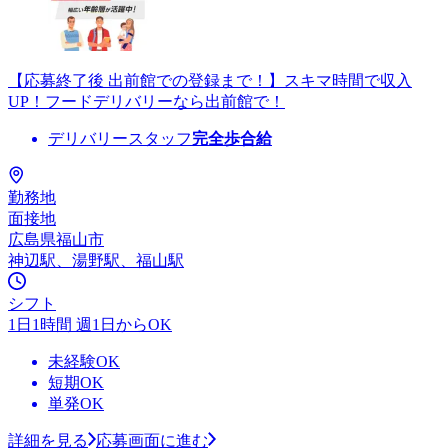
【応募終了後 出前館での登録まで！】スキマ時間で収入
UP！フードデリバリーなら出前館で！
デリバリースタッフ
完全歩合給
勤務地
面接地
広島県福山市
神辺駅、湯野駅、福山駅
シフト
1日1時間 週1日からOK
未経験OK
短期OK
単発OK
詳細を見る
応募画面に進む