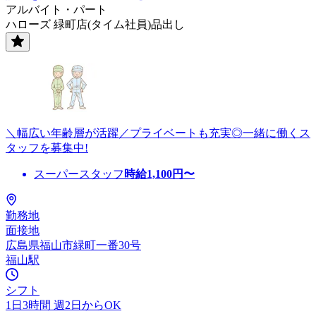
アルバイト・パート
ハローズ 緑町店(タイム社員)品出し
＼幅広い年齢層が活躍／プライベートも充実◎一緒に働くス
タッフを募集中!
スーパースタッフ
時給
1,100
円〜
勤務地
面接地
広島県福山市緑町一番30号
福山駅
シフト
1日3時間 週2日からOK