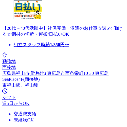
【20代～40代活躍中】社保完備・派遣のお仕事☆週5で働け
る☆鋼材の切断・運搬/日払いOK
組立スタッフ
時給
1,350
円〜
勤務地
面接地
広島県福山市(勤務地) 東広島市西条栄町10-30 東広島
SeaPlace4F(面接地)
東福山駅、福山駅
シフト
週5日からOK
交通費支給
未経験OK