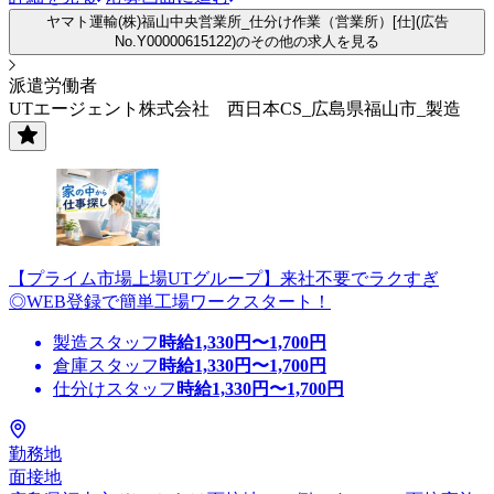
ヤマト運輸(株)福山中央営業所_仕分け作業（営業所）[仕](広告
No.Y00000615122)のその他の求人を見る
派遣労働者
UTエージェント株式会社 西日本CS_広島県福山市_製造
【プライム市場上場UTグループ】来社不要でラクすぎ
◎WEB登録で簡単工場ワークスタート！
製造スタッフ
時給
1,330
円〜
1,700
円
倉庫スタッフ
時給
1,330
円〜
1,700
円
仕分けスタッフ
時給
1,330
円〜
1,700
円
勤務地
面接地