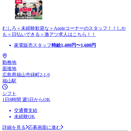
むしろ＜未経験歓迎な＞Appleコーナーのスタッフ！！しか
も＜日払いできる＞激アツ求人はこちら！！
家電販売スタッフ
時給
1,400
円〜
1,600
円
勤務地
面接地
広島県福山市緑町2-1-9
福山駅
シフト
1日8時間 週5日からOK
交通費支給
未経験OK
詳細を見る
応募画面に進む