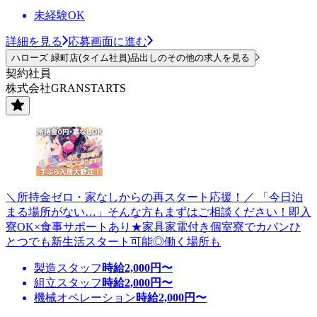
未経験OK
詳細を見る
応募画面に進む
ハローズ 緑町店(タイム社員)品出しのその他の求人を見る
契約社員
株式会社GRANSTARTS
＼所持金ゼロ・家なしからの再スタート応援！／ 「今日泊
まる場所がない…」そんな方もまずはご相談ください！即入
寮OK×食事サポートあり★家具家電付き個室寮でカバンひ
とつでも新生活スタート可能◎働く場所も
製造スタッフ
時給
2,000
円〜
組立スタッフ
時給
2,000
円〜
機械オペレーション
時給
2,000
円〜