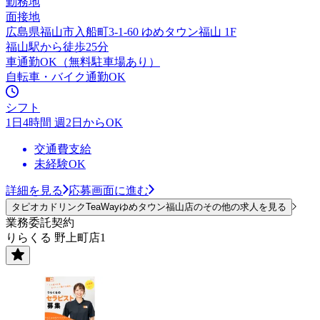
勤務地
面接地
広島県福山市入船町3-1-60 ゆめタウン福山 1F
福山駅から徒歩25分
車通勤OK（無料駐車場あり）
自転車・バイク通勤OK
シフト
1日4時間 週2日からOK
交通費支給
未経験OK
詳細を見る
応募画面に進む
タピオカドリンクTeaWayゆめタウン福山店のその他の求人を見る
業務委託契約
りらくる 野上町店1