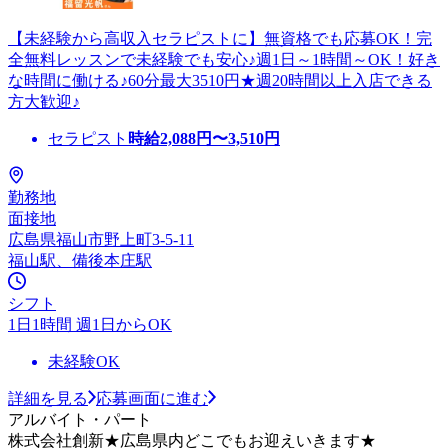
【未経験から高収入セラピストに】無資格でも応募OK！完
全無料レッスンで未経験でも安心♪週1日～1時間～OK！好き
な時間に働ける♪60分最大3510円★週20時間以上入店できる
方大歓迎♪
セラピスト
時給
2,088
円〜
3,510
円
勤務地
面接地
広島県福山市野上町3-5-11
福山駅、備後本庄駅
シフト
1日1時間 週1日からOK
未経験OK
詳細を見る
応募画面に進む
アルバイト・パート
株式会社創新★広島県内どこでもお迎えいきます★