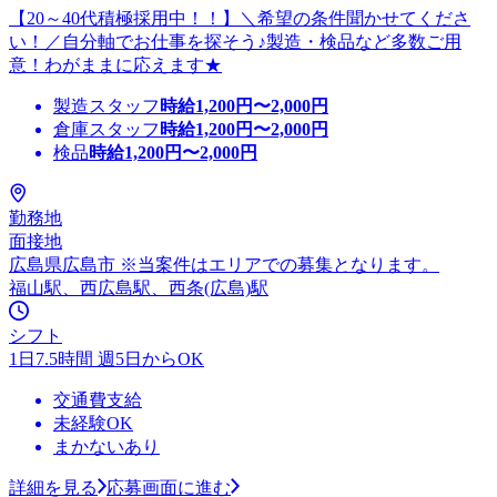
【20～40代積極採用中！！】＼希望の条件聞かせてくださ
い！／自分軸でお仕事を探そう♪製造・検品など多数ご用
意！わがままに応えます★
製造スタッフ
時給
1,200
円〜
2,000
円
倉庫スタッフ
時給
1,200
円〜
2,000
円
検品
時給
1,200
円〜
2,000
円
勤務地
面接地
広島県広島市 ※当案件はエリアでの募集となります。
福山駅、西広島駅、西条(広島)駅
シフト
1日7.5時間 週5日からOK
交通費支給
未経験OK
まかないあり
詳細を見る
応募画面に進む