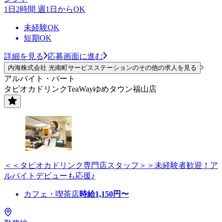
1日2時間 週1日からOK
未経験OK
短期OK
詳細を見る
応募画面に進む
内海株式会社 光南町サービスステーションのその他の求人を見る
アルバイト・パート
タピオカドリンクTeaWayゆめタウン福山店
＜＜タピオカドリンク専門店スタッフ＞＞未経験者歓迎！ア
ルバイトデビューも応援♪
カフェ・喫茶店
時給
1,150
円〜