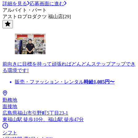
詳細を見る
応募画面に進む
アルバイト・パート
アストロプロダクツ 福山店[29]
前向きに目標を持って頑張ればどんどんステップアップでき
る環境です!
販売・ファッション・レンタル
時給
1,085
円〜
勤務地
面接地
広島県福山市引野町5丁目23-1
東福山駅 徒歩10分、福山駅 徒歩47分
シフト