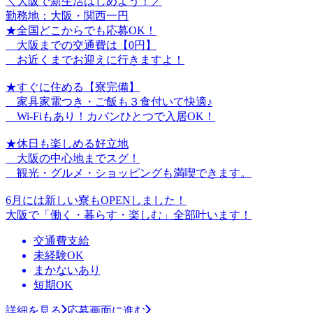
＼大阪で新生活はじめよう！／
勤務地：大阪・関西一円
★全国どこからでも応募OK！
大阪までの交通費は【0円】
お近くまでお迎えに行きますよ！
★すぐに住める【寮完備】
家具家電つき・ご飯も３食付いて快適♪
Wi-Fiもあり！カバンひとつで入居OK！
★休日も楽しめる好立地
大阪の中心地までスグ！
観光・グルメ・ショッピングも満喫できます。
6月には新しい寮もOPENしました！
大阪で「働く・暮らす・楽しむ」全部叶います！
交通費支給
未経験OK
まかないあり
短期OK
詳細を見る
応募画面に進む