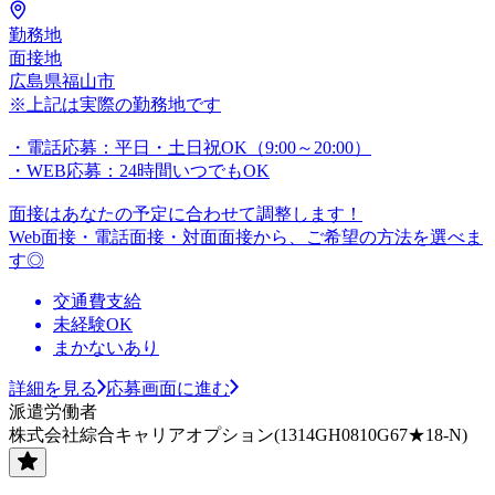
勤務地
面接地
広島県福山市
※上記は実際の勤務地です
・電話応募：平日・土日祝OK（9:00～20:00）
・WEB応募：24時間いつでもOK
面接はあなたの予定に合わせて調整します！
Web面接・電話面接・対面面接から、ご希望の方法を選べま
す◎
交通費支給
未経験OK
まかないあり
詳細を見る
応募画面に進む
派遣労働者
株式会社綜合キャリアオプション(1314GH0810G67★18-N)