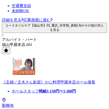
交通費支給
未経験OK
詳細を見る
応募画面に進む
ユースタイルケア【福山市】03_重訪_非常勤_夜勤/Jbのその他の求人
を見る
アルバイト・パート
福山甲羅本店-001
《主婦／主夫さん歓迎》かに料理甲羅本店ホール接客
ホールスタッフ
時給
1,150
円〜
1,360
円
勤務地