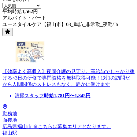
平均時給
1,562
円
アルバイト・パート
ユースタイルケア【福山市】03_重訪_非常勤_夜勤/Jb
【効率よく高収入】夜間介護の見守り。高給与でしっかり稼
げる×3日の研修で専門資格を無料取得可能！1対1の訪問だ
から人間関係のストレスもなく、静かに働けます
清掃スタッフ
時給
1,781
円〜
1,845
円
勤務地
面接地
広島県福山市 ※こちらは募集エリアとなります。
福山駅