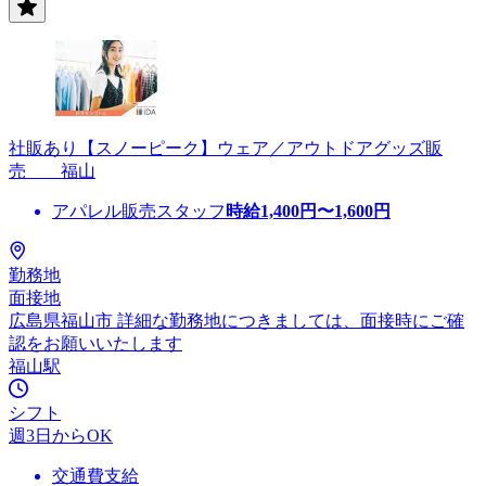
社販あり【スノーピーク】ウェア／アウトドアグッズ販
売 福山
アパレル販売スタッフ
時給
1,400
円〜
1,600
円
勤務地
面接地
広島県福山市 詳細な勤務地につきましては、面接時にご確
認をお願いいたします
福山駅
シフト
週3日からOK
交通費支給