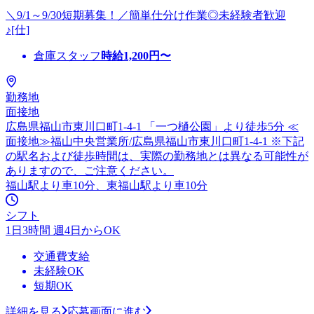
＼9/1～9/30短期募集！／簡単仕分け作業◎未経験者歓迎
♪[仕]
倉庫スタッフ
時給
1,200
円〜
勤務地
面接地
広島県福山市東川口町1-4-1 「一つ樋公園」より徒歩5分 ≪
面接地≫福山中央営業所/広島県福山市東川口町1-4-1 ※下記
の駅名および徒歩時間は、実際の勤務地とは異なる可能性が
ありますので、ご注意ください。
福山駅より車10分、東福山駅より車10分
シフト
1日3時間 週4日からOK
交通費支給
未経験OK
短期OK
詳細を見る
応募画面に進む