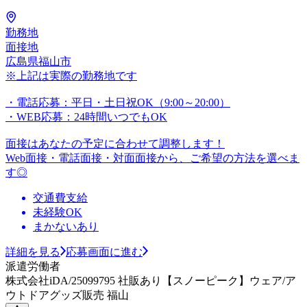
勤務地
面接地
広島県福山市
※上記は実際の勤務地です
・電話応募：平日・土日祝OK（9:00～20:00）
・WEB応募：24時間いつでもOK
面接はあなたの予定に合わせて調整します！
Web面接・電話面接・対面面接から、ご希望の方法を選べま
す◎
交通費支給
未経験OK
まかないあり
詳細を見る
応募画面に進む
派遣労働者
株式会社iDA/25099795 社販あり【スノーピーク】ウェア/ア
ウトドアグッズ販売 福山