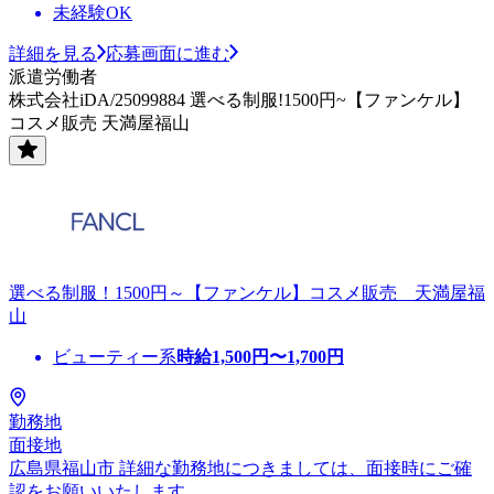
未経験OK
詳細を見る
応募画面に進む
派遣労働者
株式会社iDA/25099884 選べる制服!1500円~【ファンケル】
コスメ販売 天満屋福山
選べる制服！1500円～【ファンケル】コスメ販売 天満屋福
山
ビューティー系
時給
1,500
円〜
1,700
円
勤務地
面接地
広島県福山市 詳細な勤務地につきましては、面接時にご確
認をお願いいたします