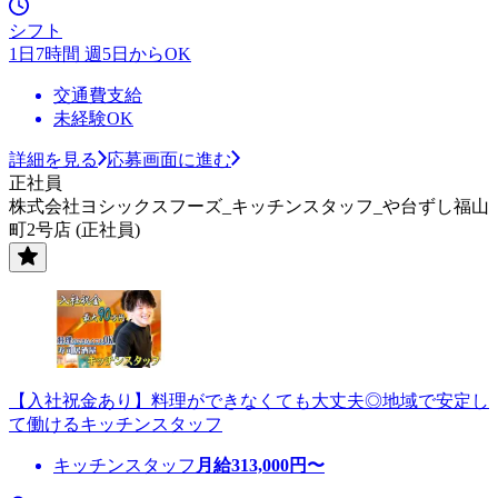
シフト
1日7時間 週5日からOK
交通費支給
未経験OK
詳細を見る
応募画面に進む
正社員
株式会社ヨシックスフーズ_キッチンスタッフ_や台ずし福山
町2号店 (正社員)
【入社祝金あり】料理ができなくても大丈夫◎地域で安定し
て働けるキッチンスタッフ
キッチンスタッフ
月給
313,000
円〜