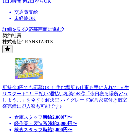
1日3時間 週2日からOK
交通費支給
未経験OK
詳細を見る
応募画面に進む
契約社員
株式会社GRANSTARTS
所持金0円でも応募OK！ 住む場所も仕事も手に入れて“人生
リスタート”！ 日払い/週払い相談OK◎「今日寝る場所どう
しよう…」を今すぐ解決◎ ハイグレード家具家電付き個室
寮完備に即入寮も可能です♪
倉庫スタッフ
時給
2,000
円〜
軽作業・製造系
時給
2,000
円〜
検査スタッフ
時給
2,000
円〜