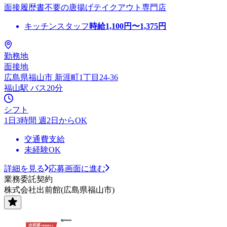
面接履歴書不要の唐揚げテイクアウト専門店
キッチンスタッフ
時給
1,100
円〜
1,375
円
勤務地
面接地
広島県福山市 新涯町1丁目24-36
福山駅 バス20分
シフト
1日3時間 週2日からOK
交通費支給
未経験OK
詳細を見る
応募画面に進む
業務委託契約
株式会社出前館(広島県福山市)