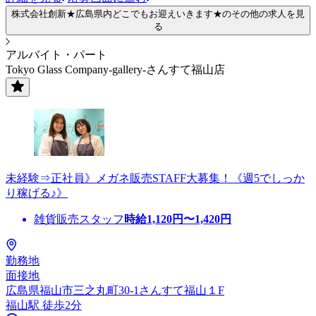
株式会社創新★広島県内どこでもお迎えいきます★のその他の求人を見
る
アルバイト・パート
Tokyo Glass Company-gallery-さんすて福山店
未経験⇒正社員》メガネ販売STAFF大募集！《週5でしっか
り稼げる♪》
雑貨販売スタッフ
時給
1,120
円〜
1,420
円
勤務地
面接地
広島県福山市三之丸町30-1さんすて福山１F
福山駅 徒歩2分