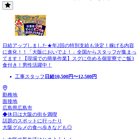
日給アップしました★年2回の特別支給も決定！稼げる内容
に進化！！「大阪においでよ！」全国からスタッフが集まっ
てます！【現場での簡単作業】スグに住める個室寮でご飯3
食付き！男性活躍中！
工事スタッフ
日給
10,500
円〜
12,500
円
勤務地
面接地
広島県広島市
◆休日は大阪の街を満喫
話題のスポットに行ったり
大阪グルメの食べ歩きなども◎