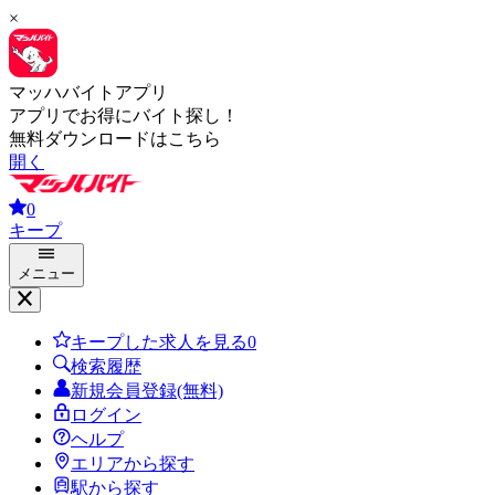
×
マッハバイトアプリ
アプリでお得にバイト探し！
無料ダウンロードはこちら
開く
0
キープ
メニュー
キープした求人を見る
0
検索履歴
新規会員登録(無料)
ログイン
ヘルプ
エリアから探す
駅から探す