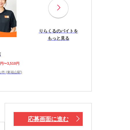
りらくるのバイトを
もっと見る
店
8円〜3,510円
市 (東福山駅)
応募画面に進む