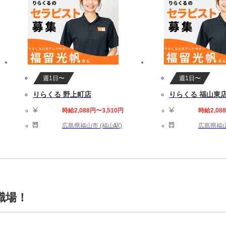
週1日〜
週1日〜
りらくる 野上町店
りらくる 福山東
時給2,088円〜3,510円
時給2,08
広島県福山市 (福山駅)
広島県福山
職場！