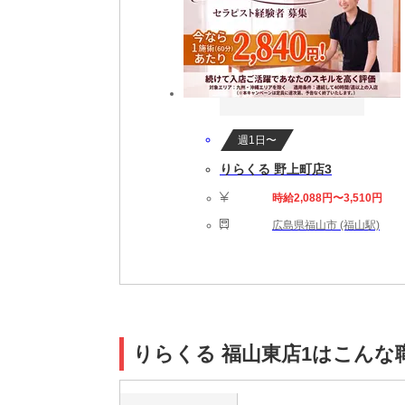
週1日〜
りらくる 野上町店3
時給2,088円〜3,510円
広島県福山市 (福山駅)
りらくる 福山東店1はこんな