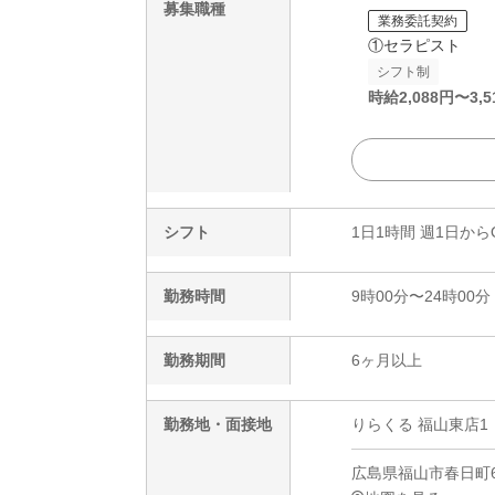
募集職種
業務委託契約
①セラピスト
シフト制
時給
2,088
円〜
3,5
シフト
1日1時間 週1日から
勤務時間
9時00分〜24時00分
勤務期間
6ヶ月以上
勤務地・面接地
りらくる 福山東店1
広島県福山市春日町6