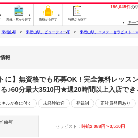
186,045件
の
す
路線・駅から探す
職種から探す
特徴から探す
キー
東福山駅
東福山駅、ビューティー系
東福山駅、エステ・セラピスト・
人情報
トに】無資格でも応募OK！完全無料レッスン
♪60分最大3510円★週20時間以上入店でき
スキルが身に付く
未経験歓迎
登録制
正社員登用あり
給与
セラピスト：
時給2,088円〜3,510円