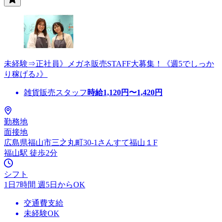
未経験⇒正社員》メガネ販売STAFF大募集！《週5でしっか
り稼げる♪》
雑貨販売スタッフ
時給
1,120
円〜
1,420
円
勤務地
面接地
広島県福山市三之丸町30-1さんすて福山１F
福山駅 徒歩2分
シフト
1日7時間 週5日からOK
交通費支給
未経験OK