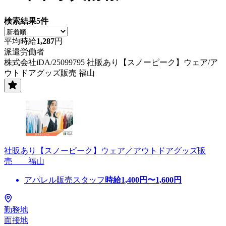
検索結果
5
件
平均時給
1,287
円
派遣労働者
株式会社iDA/25099795 社販あり【スノーピーク】ウェア/ア
ウトドアグッズ販売 福山
社販あり【スノーピーク】ウェア／アウトドアグッズ販
売 福山
アパレル販売スタッフ
時給
1,400
円〜
1,600
円
勤務地
面接地