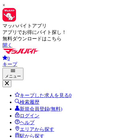
×
マッハバイトアプリ
アプリでお得にバイト探し！
無料ダウンロードはこちら
開く
0
キープ
メニュー
キープした求人を見る
0
検索履歴
新規会員登録(無料)
ログイン
ヘルプ
エリアから探す
駅から探す