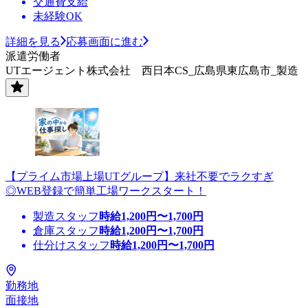
交通費支給
未経験OK
詳細を見る
応募画面に進む
派遣労働者
UTエージェント株式会社 西日本CS_広島県東広島市_製造
【プライム市場上場UTグループ】来社不要でラクすぎ
◎WEB登録で簡単工場ワークスタート！
製造スタッフ
時給
1,200
円〜
1,700
円
倉庫スタッフ
時給
1,200
円〜
1,700
円
仕分けスタッフ
時給
1,200
円〜
1,700
円
勤務地
面接地