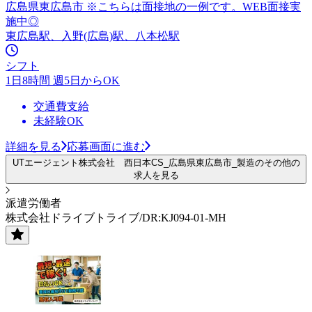
広島県東広島市 ※こちらは面接地の一例です。WEB面接実
施中◎
東広島駅、入野(広島)駅、八本松駅
シフト
1日8時間 週5日からOK
交通費支給
未経験OK
詳細を見る
応募画面に進む
UTエージェント株式会社 西日本CS_広島県東広島市_製造のその他の
求人を見る
派遣労働者
株式会社ドライブトライブ/DR:KJ094-01-MH