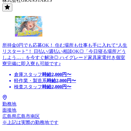
株式会社GRANSTARTS
所持金0円でも応募OK！ 住む場所も仕事も手に入れて“人生
リスタート”！ 日払い/週払い相談OK◎「今日寝る場所どう
しよう…」を今すぐ解決◎ ハイグレード家具家電付き個室
寮完備に即入寮も可能です♪
倉庫スタッフ
時給
2,000
円〜
軽作業・製造系
時給
2,000
円〜
検査スタッフ
時給
2,000
円〜
勤務地
面接地
広島県広島市南区
※上記は実際の勤務地です