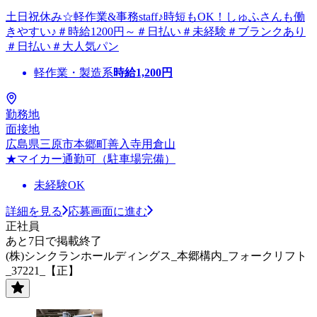
土日祝休み☆軽作業&事務staff♪時短もOK！しゅふさんも働
きやすい♪＃時給1200円～＃日払い＃未経験＃ブランクあり
＃日払い＃大人気パン
軽作業・製造系
時給
1,200
円
勤務地
面接地
広島県三原市本郷町善入寺用倉山
★マイカー通勤可（駐車場完備）
未経験OK
詳細を見る
応募画面に進む
正社員
あと7日で掲載終了
(株)シンクランホールディングス_本郷構内_フォークリフト
_37221_【正】