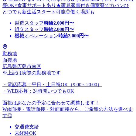
寮OK×食事サポートあり★家具家電付き個室寮でカバンひ
とつでも新生活スタート可能◎働く場所も
製造スタッフ
時給
2,000
円〜
組立スタッフ
時給
2,000
円〜
機械オペレーション
時給
2,000
円〜
勤務地
面接地
広島県広島市南区
※上記は実際の勤務地です
・電話応募：平日・土日祝OK（9:00～20:00）
・WEB応募：24時間いつでもOK
面接はあなたの予定に合わせて調整します！
Web面接・電話面接・対面面接から、ご希望の方法を選べま
す◎
交通費支給
未経験OK