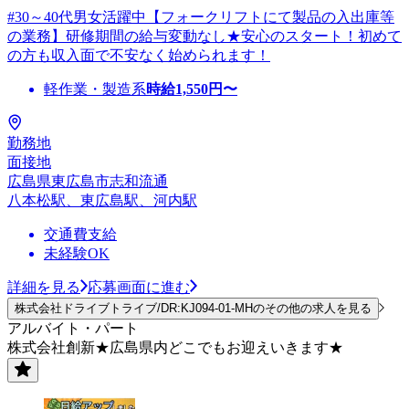
#30～40代男女活躍中【フォークリフトにて製品の入出庫等
の業務】研修期間の給与変動なし★安心のスタート！初めて
の方も収入面で不安なく始められます！
軽作業・製造系
時給
1,550
円〜
勤務地
面接地
広島県東広島市志和流通
八本松駅、東広島駅、河内駅
交通費支給
未経験OK
詳細を見る
応募画面に進む
株式会社ドライブトライブ/DR:KJ094-01-MHのその他の求人を見る
アルバイト・パート
株式会社創新★広島県内どこでもお迎えいきます★