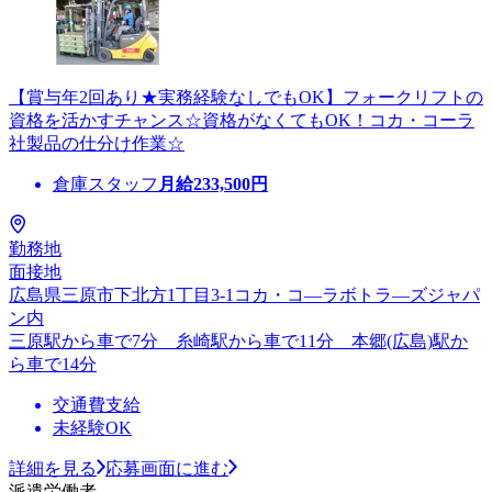
【賞与年2回あり★実務経験なしでもOK】フォークリフトの
資格を活かすチャンス☆資格がなくてもOK！コカ・コーラ
社製品の仕分け作業☆
倉庫スタッフ
月給
233,500
円
勤務地
面接地
広島県三原市下北方1丁目3-1コカ・コ―ラボトラ―ズジャパ
ン内
三原駅から車で7分 糸崎駅から車で11分 本郷(広島)駅か
ら車で14分
交通費支給
未経験OK
詳細を見る
応募画面に進む
派遣労働者