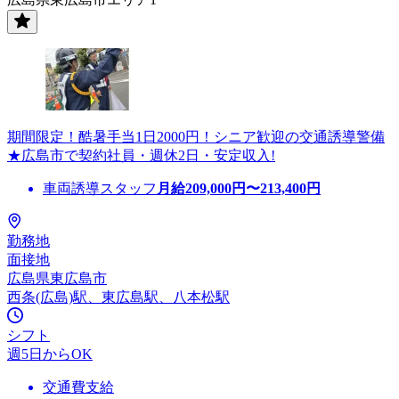
期間限定！酷暑手当1日2000円！シニア歓迎の交通誘導警備
★広島市で契約社員・週休2日・安定収入!
車両誘導スタッフ
月給
209,000
円〜
213,400
円
勤務地
面接地
広島県東広島市
西条(広島)駅、東広島駅、八本松駅
シフト
週5日からOK
交通費支給