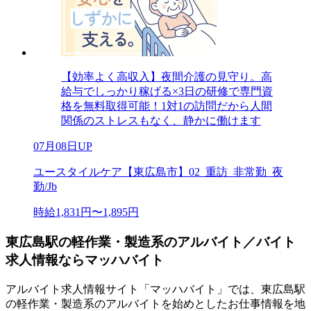
【効率よく高収入】夜間介護の見守り。高
給与でしっかり稼げる×3日の研修で専門資
格を無料取得可能！1対1の訪問だから人間
関係のストレスもなく、静かに働けます
07月08日UP
ユースタイルケア【東広島市】02_重訪_非常勤_夜
勤/Jb
時給1,831円〜1,895円
東広島駅の軽作業・製造系のアルバイト／バイト
求人情報ならマッハバイト
アルバイト求人情報サイト「マッハバイト」では、東広島駅
の軽作業・製造系のアルバイトを始めとしたお仕事情報を地