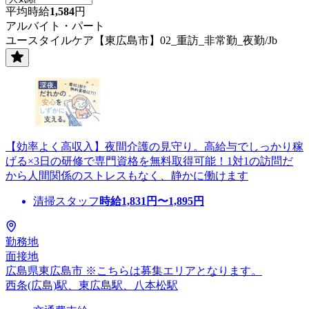
平均時給
1,584
円
アルバイト・パート
ユースタイルケア【東広島市】02_重訪_非常勤_夜勤/Jb
【効率よく高収入】夜間介護の見守り。高給与でしっかり稼
げる×3日の研修で専門資格を無料取得可能！1対1の訪問だ
から人間関係のストレスもなく、静かに働けます
清掃スタッフ
時給
1,831
円〜
1,895
円
勤務地
面接地
広島県東広島市 ※こちらは募集エリアとなります。
西条(広島)駅、東広島駅、八本松駅