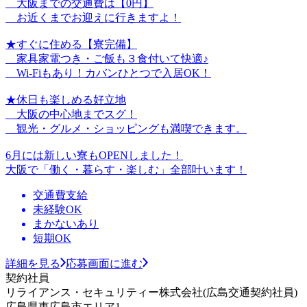
大阪までの交通費は【0円】
お近くまでお迎えに行きますよ！
★すぐに住める【寮完備】
家具家電つき・ご飯も３食付いて快適♪
Wi-Fiもあり！カバンひとつで入居OK！
★休日も楽しめる好立地
大阪の中心地までスグ！
観光・グルメ・ショッピングも満喫できます。
6月には新しい寮もOPENしました！
大阪で「働く・暮らす・楽しむ」全部叶います！
交通費支給
未経験OK
まかないあり
短期OK
詳細を見る
応募画面に進む
契約社員
リライアンス・セキュリティー株式会社(広島交通契約社員)
広島県東広島市エリア1