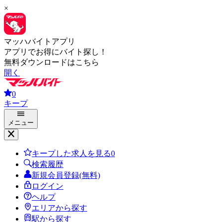
×
マッハバイトアプリ
アプリでお得にバイト探し！
無料ダウンロードはこちら
開く
0
キープ
メニュー
キープした求人を見る
0
検索履歴
新規会員登録(無料)
ログイン
ヘルプ
エリアから探す
駅から探す