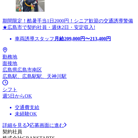
期間限定！酷暑手当1日2000円！シニア歓迎の交通誘導警備
★広島市で契約社員・週休2日・安定収入!
車両誘導スタッフ
月給
209,000
円〜
213,400
円
勤務地
面接地
広島県広島市南区
広島駅、広島駅駅、天神川駅
シフト
週5日からOK
交通費支給
未経験OK
詳細を見る
応募画面に進む
契約社員