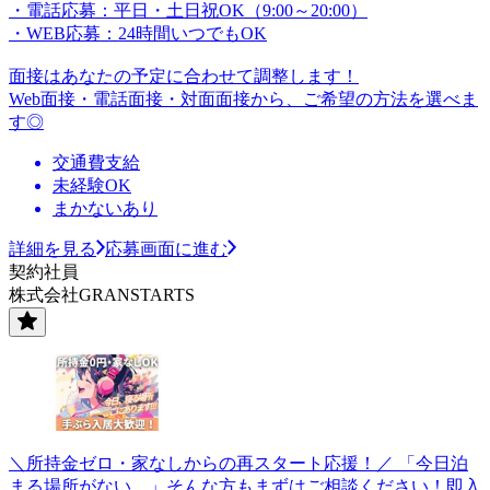
・電話応募：平日・土日祝OK（9:00～20:00）
・WEB応募：24時間いつでもOK
面接はあなたの予定に合わせて調整します！
Web面接・電話面接・対面面接から、ご希望の方法を選べま
す◎
交通費支給
未経験OK
まかないあり
詳細を見る
応募画面に進む
契約社員
株式会社GRANSTARTS
＼所持金ゼロ・家なしからの再スタート応援！／ 「今日泊
まる場所がない…」そんな方もまずはご相談ください！即入