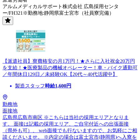
アルムメディカルサポート株式会社 広島採用センタ
ー/FH321※勤務地:静岡県富士宮市（社員寮完備）
【派遣社員】寮費格安の月1万円！★さらに入社祝金20万円
を支給！★医療製品の機械オペレーター！車・バイク通勤可
／年間休日129日／未経験OK【20代～40代活躍中】
製造スタッフ
時給
1,600
円
勤務地
面接地
広島県広島市南区 ※こちらは当社の採用エリアとなりま
す。 面接は記載の採用エリア、ご自宅付近への出張面接
（県外も可）、 web面接でも行ないますので、お気軽にご相
談くださいませ。 ※内定の場合は富士宮市(静岡県)へ入寮を