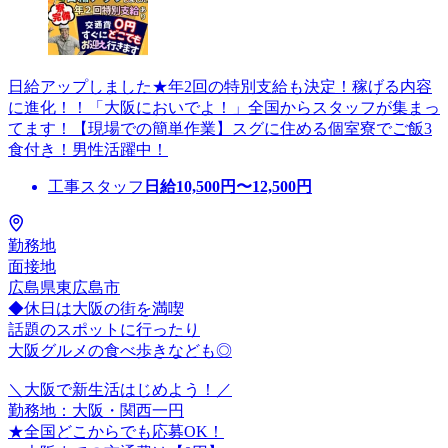
日給アップしました★年2回の特別支給も決定！稼げる内容
に進化！！「大阪においでよ！」全国からスタッフが集まっ
てます！【現場での簡単作業】スグに住める個室寮でご飯3
食付き！男性活躍中！
工事スタッフ
日給
10,500
円〜
12,500
円
勤務地
面接地
広島県東広島市
◆休日は大阪の街を満喫
話題のスポットに行ったり
大阪グルメの食べ歩きなども◎
＼大阪で新生活はじめよう！／
勤務地：大阪・関西一円
★全国どこからでも応募OK！