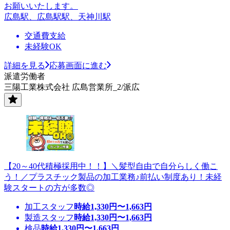
お願いいたします。
広島駅、広島駅駅、天神川駅
交通費支給
未経験OK
詳細を見る
応募画面に進む
派遣労働者
三陽工業株式会社 広島営業所_2/派広
【20～40代積極採用中！！】＼髪型自由で自分らしく働こ
う！／プラスチック製品の加工業務♪前払い制度あり！未経
験スタートの方が多数◎
加工スタッフ
時給
1,330
円〜
1,663
円
製造スタッフ
時給
1,330
円〜
1,663
円
検品
時給
1,330
円〜
1,663
円