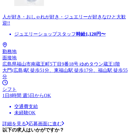
人が好き・おしゃれが好き・ジュエリーが好きなひと大歓
迎!!
ジュエリーショップスタッフ
時給
1,120
円〜
勤務地
面接地
広島県福山市南蔵王町5丁目9番18号 ゆめタウン蔵王1階
大門(広島)駅 徒歩51分、東福山駅 徒歩17分、福山駅 徒歩55
分
シフト
1日8時間 週5日からOK
交通費支給
未経験OK
詳細を見る
応募画面に進む
以下の求人はいかがですか？