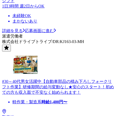
シフト
1日3時間 週2日からOK
未経験OK
まかないあり
詳細を見る
応募画面に進む
派遣労働者
株式会社ドライブトライブ/DR:KJ163-03-MH
#30～40代男女活躍中【自動車部品の積み下ろしフォークリ
フト作業】研修期間の給与変動なし★安心のスタート！初め
ての方も収入面で不安なく始められます！
軽作業・製造系
時給
1,400
円〜