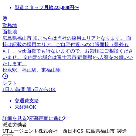
製造スタッフ
月給
225,000
円〜
勤務地
面接地
広島県福山市 ※こちらは当社の採用エリアとなります。 面
接は記載の採用エリア、ご自宅付近への出張面接（県外も
可）、 web面接でも行ないますので、お気軽にご相談くださ
いませ。 ※内定の場合は富士宮市(静岡県)へ入寮をお願いい
たします。
松永駅、福山駅、東福山駅
シフト
1日7.5時間 週5日からOK
交通費支給
未経験OK
詳細を見る
応募画面に進む
派遣労働者
UTエージェント株式会社 西日本CS_広島県福山市_製造