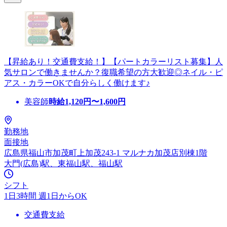
【昇給あり！交通費支給！】【パートカラーリスト募集】人
気サロンで働きませんか？復職希望の方大歓迎◎ネイル・ピ
アス・カラーOKで自分らしく働けます♪
美容師
時給
1,120
円〜
1,600
円
勤務地
面接地
広島県福山市加茂町上加茂243-1 マルナカ加茂店別棟1階
大門(広島)駅、東福山駅、福山駅
シフト
1日3時間 週1日からOK
交通費支給