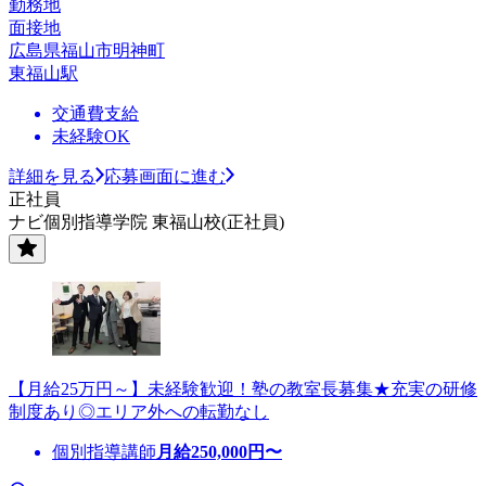
勤務地
面接地
広島県福山市明神町
東福山駅
交通費支給
未経験OK
詳細を見る
応募画面に進む
正社員
ナビ個別指導学院 東福山校(正社員)
【月給25万円～】未経験歓迎！塾の教室長募集★充実の研修
制度あり◎エリア外への転勤なし
個別指導講師
月給
250,000
円〜