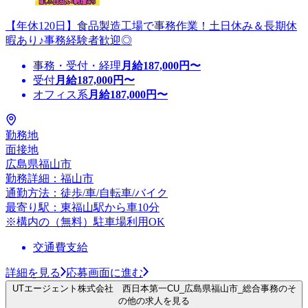
【年休120日】食品製造工場で事務作業！土日休み＆長期休
暇あり♪事務経験者歓迎◎
事務・受付・経理
月給
187,000
円〜
受付
月給
187,000
円〜
オフィス系
月給
187,000
円〜
勤務地
面接地
広島県福山市
勤務詳細：福山市
通勤方法：徒歩/車/自転車/バイク
最寄り駅：東福山駅から車10分
※構内の（無料）駐車場利用OK
交通費支給
詳細を見る
応募画面に進む
UTエージェント株式会社 西日本第一CU_広島県福山市_総合事務のそ
の他の求人を見る