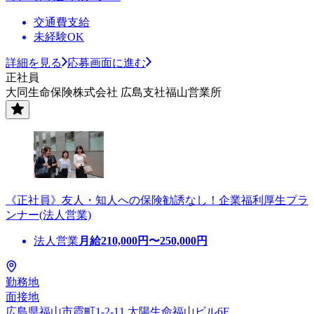
交通費支給
未経験OK
詳細を見る
応募画面に進む
正社員
大同生命保険株式会社 広島支社福山営業所
《正社員》友人・知人への保険勧誘なし！企業福利厚生プラ
ンナー(法人営業)
法人営業
月給
210,000
円〜
250,000
円
勤務地
面接地
広島県福山市霞町1-2-11 太陽生命福山ビル6F