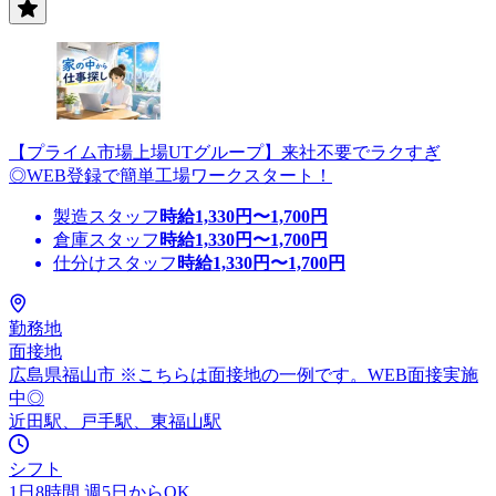
【プライム市場上場UTグループ】来社不要でラクすぎ
◎WEB登録で簡単工場ワークスタート！
製造スタッフ
時給
1,330
円〜
1,700
円
倉庫スタッフ
時給
1,330
円〜
1,700
円
仕分けスタッフ
時給
1,330
円〜
1,700
円
勤務地
面接地
広島県福山市 ※こちらは面接地の一例です。WEB面接実施
中◎
近田駅、戸手駅、東福山駅
シフト
1日8時間 週5日からOK