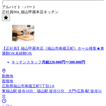
アルバイト・パート
正社員004_福山甲羅本店キッチン
【正社員】福山甲羅本店《福山市南蔵王町》ホール接客★車
通勤OK未経験OK
キッチンスタッフ
月給
226,000
円〜
300,000
円
勤務地
面接地
広島県福山市南蔵王町5丁目1-8
東福山駅 徒歩16分、福山駅 徒歩51分、大門(広島)駅 徒歩51
分