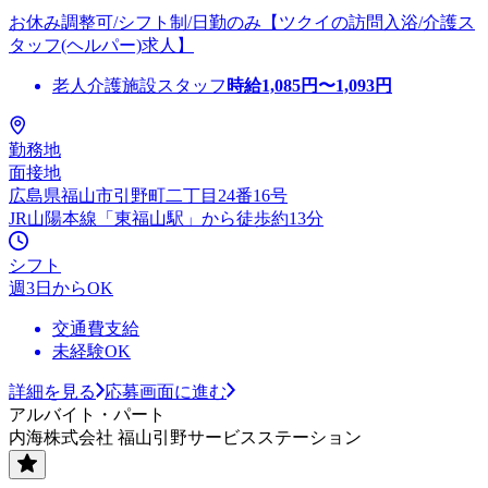
お休み調整可/シフト制/日勤のみ【ツクイの訪問入浴/介護ス
タッフ(ヘルパー)求人】
老人介護施設スタッフ
時給
1,085
円〜
1,093
円
勤務地
面接地
広島県福山市引野町二丁目24番16号
JR山陽本線「東福山駅」から徒歩約13分
シフト
週3日からOK
交通費支給
未経験OK
詳細を見る
応募画面に進む
アルバイト・パート
内海株式会社 福山引野サービスステーション