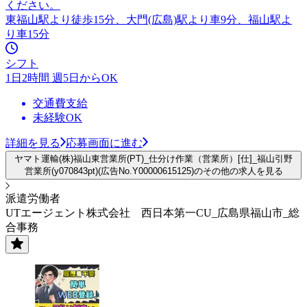
ください。
東福山駅より徒歩15分、大門(広島)駅より車9分、福山駅よ
り車15分
シフト
1日2時間 週5日からOK
交通費支給
未経験OK
詳細を見る
応募画面に進む
ヤマト運輸(株)福山東営業所(PT)_仕分け作業（営業所）[仕]_福山引野
営業所(y070843pt)(広告No.Y00000615125)のその他の求人を見る
派遣労働者
UTエージェント株式会社 西日本第一CU_広島県福山市_総
合事務