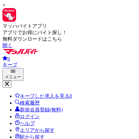
×
マッハバイトアプリ
アプリでお得にバイト探し！
無料ダウンロードはこちら
開く
0
キープ
メニュー
キープした求人を見る
0
検索履歴
新規会員登録(無料)
ログイン
ヘルプ
エリアから探す
駅から探す