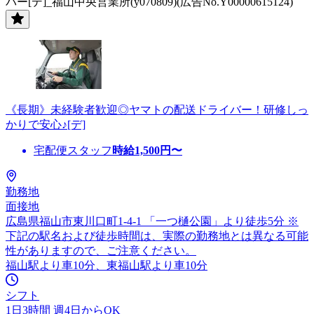
バー[デ]_福山中央営業所(y070809)(広告No.Y00000615124)
《長期》未経験者歓迎◎ヤマトの配送ドライバー！研修しっ
かりで安心♪[デ]
宅配便スタッフ
時給
1,500
円〜
勤務地
面接地
広島県福山市東川口町1-4-1 「一つ樋公園」より徒歩5分 ※
下記の駅名および徒歩時間は、実際の勤務地とは異なる可能
性がありますので、ご注意ください。
福山駅より車10分、東福山駅より車10分
シフト
1日3時間 週4日からOK