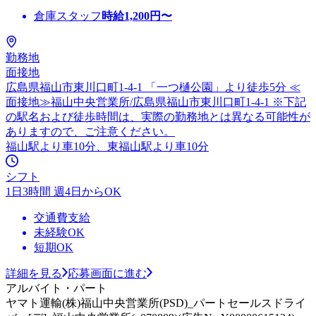
倉庫スタッフ
時給
1,200
円〜
勤務地
面接地
広島県福山市東川口町1-4-1 「一つ樋公園」より徒歩5分 ≪
面接地≫福山中央営業所/広島県福山市東川口町1-4-1 ※下記
の駅名および徒歩時間は、実際の勤務地とは異なる可能性が
ありますので、ご注意ください。
福山駅より車10分、東福山駅より車10分
シフト
1日3時間 週4日からOK
交通費支給
未経験OK
短期OK
詳細を見る
応募画面に進む
アルバイト・パート
ヤマト運輸(株)福山中央営業所(PSD)_パートセールスドライ