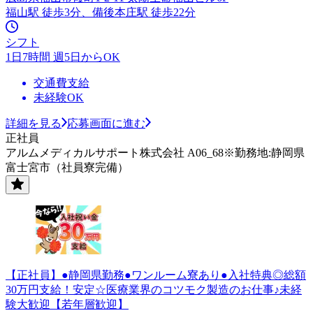
福山駅 徒歩3分、備後本庄駅 徒歩22分
シフト
1日7時間 週5日からOK
交通費支給
未経験OK
詳細を見る
応募画面に進む
正社員
アルムメディカルサポート株式会社 A06_68※勤務地:静岡県
富士宮市（社員寮完備）
【正社員】●静岡県勤務●ワンルーム寮あり●入社特典◎総額
30万円支給！安定☆医療業界のコツモク製造のお仕事♪未経
験大歓迎【若年層歓迎】