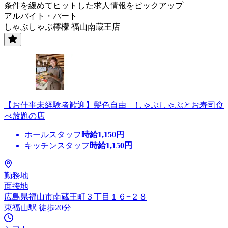
条件を緩めてヒットした求人情報をピックアップ
アルバイト・パート
しゃぶしゃぶ檸檬 福山南蔵王店
【お仕事未経験者歓迎】髪色自由 しゃぶしゃぶとお寿司食
べ放題の店
ホールスタッフ
時給
1,150
円
キッチンスタッフ
時給
1,150
円
勤務地
面接地
広島県福山市南蔵王町３丁目１６−２８
東福山駅 徒歩20分