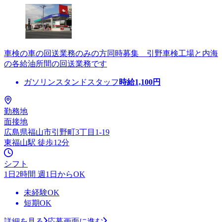
車検の車の回送業務のみの方同時募集 引野車検工場と内海
の各給油所間の回送業務です
ガソリンスタンドスタッフ
時給
1,100
円
勤務地
面接地
広島県福山市引野町3丁目1-19
東福山駅 徒歩12分
シフト
1日2時間 週1日からOK
未経験OK
短期OK
詳細を見る
応募画面に進む