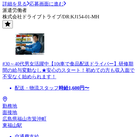
詳細を見る
応募画面に進む
派遣労働者
株式会社ドライブトライブ/DR:KJ154-01-MH
#30～40代男女活躍中【10t車で食品配送ドライバー】研修期
間の給与変動なし★安心のスタート！初めての方も収入面で
不安なく始められます！
配送・物流スタッフ
時給
1,600
円〜
勤務地
面接地
広島県福山市箕沖町
東福山駅
交通費支給