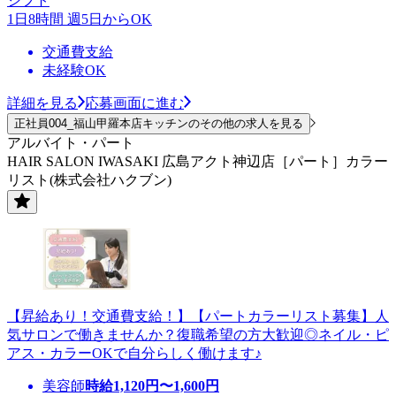
シフト
1日8時間 週5日からOK
交通費支給
未経験OK
詳細を見る
応募画面に進む
正社員004_福山甲羅本店キッチンのその他の求人を見る
アルバイト・パート
HAIR SALON IWASAKI 広島アクト神辺店［パート］カラー
リスト(株式会社ハクブン)
【昇給あり！交通費支給！】【パートカラーリスト募集】人
気サロンで働きませんか？復職希望の方大歓迎◎ネイル・ピ
アス・カラーOKで自分らしく働けます♪
美容師
時給
1,120
円〜
1,600
円