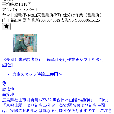
平均時給
1,318
円
アルバイト・パート
ヤマト運輸(株)福山東営業所(PT)_仕分け作業（営業所）
[仕]_福山引野営業所(y070843pt)(広告No.Y00000615125)
《長期》未経験者歓迎！簡単仕分け作業★シフト相談可
◎[仕]
倉庫スタッフ
時給
1,100
円〜
勤務地
面接地
広島県福山市引野町4-22-32 JR西日本山陽本線(神戸－門司)
「東福山駅」より徒歩15分 ※下記の駅名および徒歩時間
は、実際の勤務地とは異なる可能性がありますので、ご注意