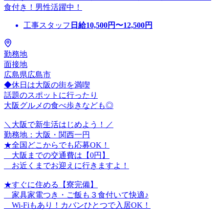
食付き！男性活躍中！
工事スタッフ
日給
10,500
円〜
12,500
円
勤務地
面接地
広島県広島市
◆休日は大阪の街を満喫
話題のスポットに行ったり
大阪グルメの食べ歩きなども◎
＼大阪で新生活はじめよう！／
勤務地：大阪・関西一円
★全国どこからでも応募OK！
大阪までの交通費は【0円】
お近くまでお迎えに行きますよ！
★すぐに住める【寮完備】
家具家電つき・ご飯も３食付いて快適♪
Wi-Fiもあり！カバンひとつで入居OK！