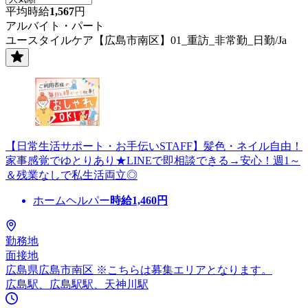
平均時給
1,567
円
アルバイト・パート
ユースタイルケア【広島市南区】01_重訪_非常勤_日勤/Ja
【日常生活サポート・お手伝いSTAFF】髪色・ネイル自由！
家事感覚でゆとりあり★LINEで即相談できる→安心！週1～
＆残業なしで私生活両立◎
ホームヘルパー
時給
1,460
円
勤務地
面接地
広島県広島市南区 ※こちらは募集エリアとなります。
広島駅、広島駅駅、天神川駅