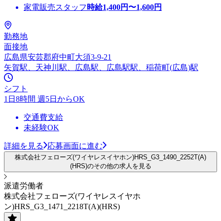
家電販売スタッフ
時給
1,400
円〜
1,600
円
勤務地
面接地
広島県安芸郡府中町大須3-9-21
矢賀駅、天神川駅、広島駅、広島駅駅、稲荷町(広島)駅
シフト
1日8時間 週5日からOK
交通費支給
未経験OK
詳細を見る
応募画面に進む
株式会社フェローズ(ワイヤレスイヤホン)HRS_G3_1490_2252T(A)
(HRS)のその他の求人を見る
派遣労働者
株式会社フェローズ(ワイヤレスイヤホ
ン)HRS_G3_1471_2218T(A)(HRS)