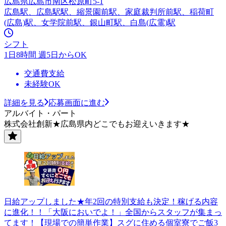
広島県広島市南区松原町5-1
広島駅、広島駅駅、縮景園前駅、家庭裁判所前駅、稲荷町
(広島)駅、女学院前駅、銀山町駅、白島(広電)駅
シフト
1日8時間 週5日からOK
交通費支給
未経験OK
詳細を見る
応募画面に進む
アルバイト・パート
株式会社創新★広島県内どこでもお迎えいきます★
日給アップしました★年2回の特別支給も決定！稼げる内容
に進化！！「大阪においでよ！」全国からスタッフが集まっ
てます！【現場での簡単作業】スグに住める個室寮でご飯3