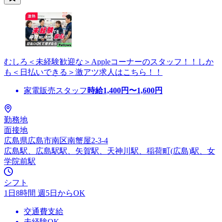
むしろ＜未経験歓迎な＞Appleコーナーのスタッフ！！しか
も＜日払いできる＞激アツ求人はこちら！！
家電販売スタッフ
時給
1,400
円〜
1,600
円
勤務地
面接地
広島県広島市南区南蟹屋2-3-4
広島駅、広島駅駅、矢賀駅、天神川駅、稲荷町(広島)駅、女
学院前駅
シフト
1日8時間 週5日からOK
交通費支給
未経験OK