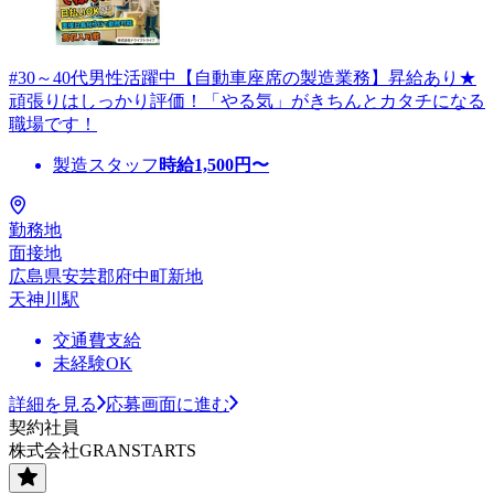
#30～40代男性活躍中【自動車座席の製造業務】昇給あり★
頑張りはしっかり評価！「やる気」がきちんとカタチになる
職場です！
製造スタッフ
時給
1,500
円〜
勤務地
面接地
広島県安芸郡府中町新地
天神川駅
交通費支給
未経験OK
詳細を見る
応募画面に進む
契約社員
株式会社GRANSTARTS