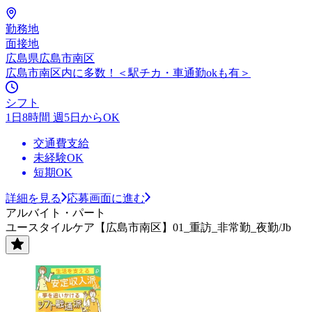
勤務地
面接地
広島県広島市南区
広島市南区内に多数！＜駅チカ・車通勤okも有＞
シフト
1日8時間 週5日からOK
交通費支給
未経験OK
短期OK
詳細を見る
応募画面に進む
アルバイト・パート
ユースタイルケア【広島市南区】01_重訪_非常勤_夜勤/Jb