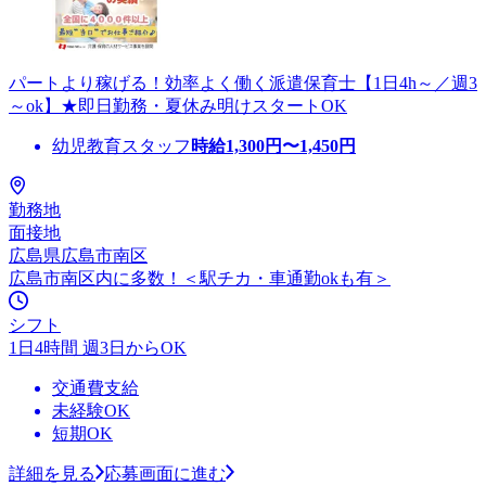
パートより稼げる！効率よく働く派遣保育士【1日4h～／週3
～ok】★即日勤務・夏休み明けスタートOK
幼児教育スタッフ
時給
1,300
円〜
1,450
円
勤務地
面接地
広島県広島市南区
広島市南区内に多数！＜駅チカ・車通勤okも有＞
シフト
1日4時間 週3日からOK
交通費支給
未経験OK
短期OK
詳細を見る
応募画面に進む