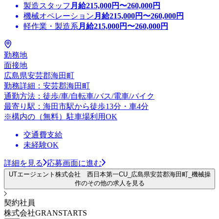
製造スタッフ
月給
215,000
円〜
260,000
円
機械オペレーション
月給
215,000
円〜
260,000
円
軽作業・製造系
月給
215,000
円〜
260,000
円
勤務地
面接地
広島県安芸郡海田町
勤務詳細：安芸郡海田町
通勤方法：徒歩/車/自転車/バス/電車/バイク
最寄り駅：海田市駅から徒歩13分・車4分
※構内の（無料）駐車場利用OK
交通費支給
未経験OK
詳細を見る
応募画面に進む
UTエージェント株式会社 西日本第一CU_広島県安芸郡海田町_機械操
作のその他の求人を見る
契約社員
株式会社GRANSTARTS