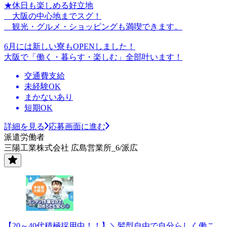
★休日も楽しめる好立地
大阪の中心地までスグ！
観光・グルメ・ショッピングも満喫できます。
6月には新しい寮もOPENしました！
大阪で「働く・暮らす・楽しむ」全部叶います！
交通費支給
未経験OK
まかないあり
短期OK
詳細を見る
応募画面に進む
派遣労働者
三陽工業株式会社 広島営業所_6/派広
【20～40代積極採用中！！】＼髪型自由で自分らしく働こ