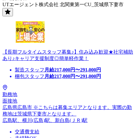
UTエージェント株式会社 北関東第一CU_茨城県下妻市
【長期フルタイムスタッフ募集♪】住み込み歓迎★社宅補助
あり♪キャリア支援制度◎簡単軽作業！
製造スタッフ
月給
217,000
円〜
291,000
円
梱包スタッフ
月給
217,000
円〜
291,000
円
勤務地
面接地
広島県広島市 ※こちらは募集エリアとなります。実際の勤
務地は茨城県下妻市となります。
広島駅、横川(広島)駅、新白島(ＪＲ)駅
交通費支給