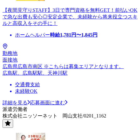
【夜間見守りSTAFF】3日で専門資格を無料GET！前払いOK
で急な出費も安心◎安定企業で、未経験から将来役立つスキ
ルと高収入をその手に！
ホームヘルパー
時給
1,781
円〜
1,845
円
勤務地
面接地
広島県広島市南区 ※こちらは募集エリアとなります。
広島駅、広島駅駅、天神川駅
交通費支給
未経験OK
詳細を見る
応募画面に進む
派遣労働者
株式会社ニッソーネット 岡山支社/0201_1162