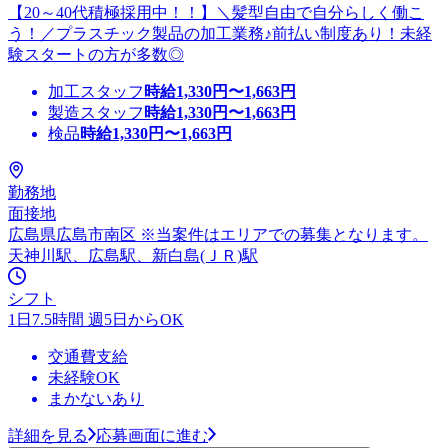
【20～40代積極採用中！！】＼髪型自由で自分らしく働こ
う！／プラスチック製品の加工業務♪前払い制度あり！未経
験スタートの方が多数◎
加工スタッフ
時給
1,330
円〜
1,663
円
製造スタッフ
時給
1,330
円〜
1,663
円
検品
時給
1,330
円〜
1,663
円
勤務地
面接地
広島県広島市南区 ※当案件はエリアでの募集となります。
天神川駅、広島駅、新白島(ＪＲ)駅
シフト
1日7.5時間 週5日からOK
交通費支給
未経験OK
まかないあり
詳細を見る
応募画面に進む