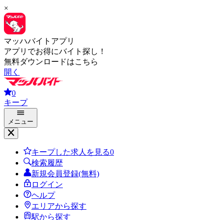
×
マッハバイトアプリ
アプリでお得にバイト探し！
無料ダウンロードはこちら
開く
0
キープ
メニュー
キープした求人を見る
0
検索履歴
新規会員登録(無料)
ログイン
ヘルプ
エリアから探す
駅から探す