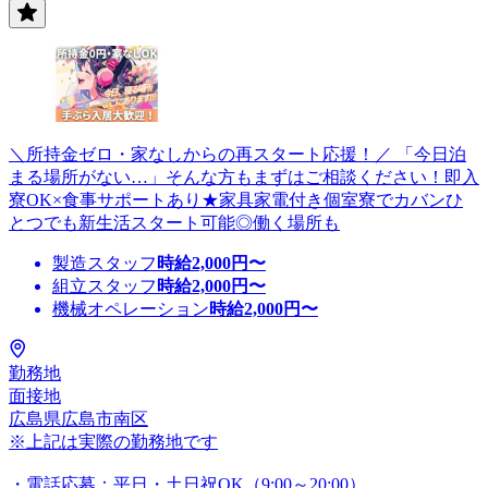
＼所持金ゼロ・家なしからの再スタート応援！／ 「今日泊
まる場所がない…」そんな方もまずはご相談ください！即入
寮OK×食事サポートあり★家具家電付き個室寮でカバンひ
とつでも新生活スタート可能◎働く場所も
製造スタッフ
時給
2,000
円〜
組立スタッフ
時給
2,000
円〜
機械オペレーション
時給
2,000
円〜
勤務地
面接地
広島県広島市南区
※上記は実際の勤務地です
・電話応募：平日・土日祝OK（9:00～20:00）