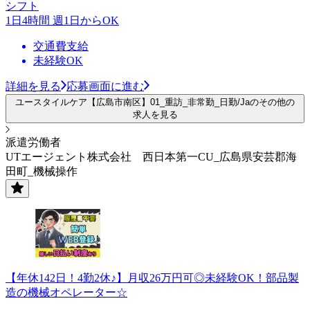
シフト
1日4時間 週1日からOK
交通費支給
未経験OK
詳細を見る
応募画面に進む
ユースタイルケア【広島市南区】01_重訪_非常勤_日勤/Jaのその他の
求人を見る
派遣労働者
UTエージェント株式会社 西日本第一CU_広島県安芸郡海
田町_機械操作
【年休142日！4勤2休♪】月収26万円可◎未経験OK！部品製
造の機械オペレーター☆