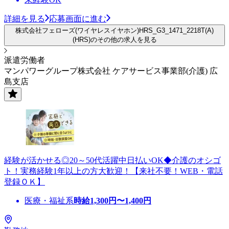
詳細を見る
応募画面に進む
株式会社フェローズ(ワイヤレスイヤホン)HRS_G3_1471_2218T(A)
(HRS)のその他の求人を見る
派遣労働者
マンパワーグループ株式会社 ケアサービス事業部(介護) 広
島支店
経験が活かせる◎20～50代活躍中日払いOK◆介護のオシゴ
ト！実務経験1年以上の方大歓迎！【来社不要！WEB・電話
登録ＯＫ】
医療・福祉系
時給
1,300
円〜
1,400
円