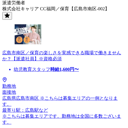
派遣労働者
株式会社キャリア CC福岡／保育【広島市南区-002】
広島市南区／保育の楽しさを実感できる職場で働きません
か？【派遣社員】※資格必須
幼児教育スタッフ
時給
1,600
円〜
勤務地
面接地
広島県広島市南区 ※こちらは募集エリアの一例となりま
す。
最寄り駅：広島駅など
※こちらは募集エリアです。勤務地は全国に多数ございま
す。