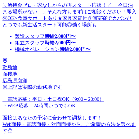
＼所持金ゼロ・家なしからの再スタート応援！／ 「今日泊
まる場所がない…」そんな方もまずはご相談ください！即入
寮OK×食事サポートあり★家具家電付き個室寮でカバンひ
とつでも新生活スタート可能◎働く場所も
製造スタッフ
時給
2,000
円〜
組立スタッフ
時給
2,000
円〜
機械オペレーション
時給
2,000
円〜
勤務地
面接地
広島県向洋
※上記は実際の勤務地です
・電話応募：平日・土日祝OK（9:00～20:00）
・WEB応募：24時間いつでもOK
面接はあなたの予定に合わせて調整します！
Web面接・電話面接・対面面接から、ご希望の方法を選べま
す◎