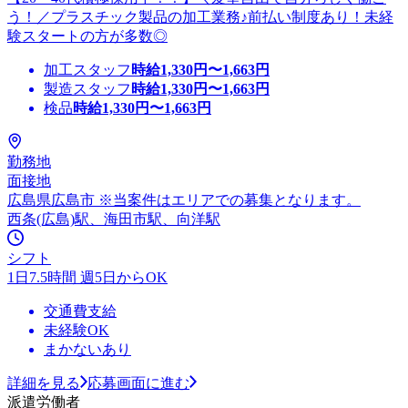
う！／プラスチック製品の加工業務♪前払い制度あり！未経
験スタートの方が多数◎
加工スタッフ
時給
1,330
円〜
1,663
円
製造スタッフ
時給
1,330
円〜
1,663
円
検品
時給
1,330
円〜
1,663
円
勤務地
面接地
広島県広島市 ※当案件はエリアでの募集となります。
西条(広島)駅、海田市駅、向洋駅
シフト
1日7.5時間 週5日からOK
交通費支給
未経験OK
まかないあり
詳細を見る
応募画面に進む
派遣労働者