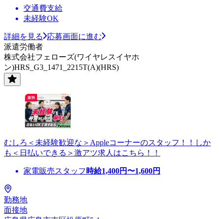
交通費支給
未経験OK
詳細を見る
応募画面に進む
派遣労働者
株式会社フェローズ(ワイヤレスイヤホ
ン)HRS_G3_1471_2215T(A)(HRS)
むしろ＜未経験歓迎な＞Appleコーナーのスタッフ！！しか
も＜日払いできる＞激アツ求人はこちら！！
家電販売スタッフ
時給
1,400
円〜
1,600
円
勤務地
面接地