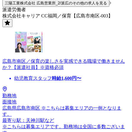
三陽工業株式会社 広島営業所_2/派広のその他の求人を見る
派遣労働者
株式会社キャリア CC福岡／保育【広島市南区-003】
広島市南区／保育の楽しさを実感できる職場で働きません
か？【派遣社員】※資格必須
幼児教育スタッフ
時給
1,600
円〜
勤務地
面接地
広島県広島市南区 ※こちらは募集エリアの一例となりま
す。
最寄り駅：天神川駅など
※こちらは募集エリアです。勤務地は全国に多数ございま