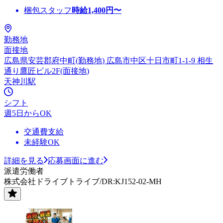
梱包スタッフ
時給
1,400
円〜
勤務地
面接地
広島県安芸郡府中町(勤務地) 広島市中区十日市町1-1-9 相生
通り鷹匠ビル2F(面接地)
天神川駅
シフト
週5日からOK
交通費支給
未経験OK
詳細を見る
応募画面に進む
派遣労働者
株式会社ドライブトライブ/DR:KJ152-02-MH