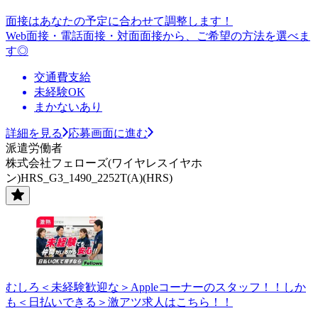
面接はあなたの予定に合わせて調整します！
Web面接・電話面接・対面面接から、ご希望の方法を選べま
す◎
交通費支給
未経験OK
まかないあり
詳細を見る
応募画面に進む
派遣労働者
株式会社フェローズ(ワイヤレスイヤホ
ン)HRS_G3_1490_2252T(A)(HRS)
むしろ＜未経験歓迎な＞Appleコーナーのスタッフ！！しか
も＜日払いできる＞激アツ求人はこちら！！