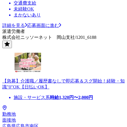
交通費支給
未経験OK
まかないあり
詳細を見る
応募画面に進む
派遣労働者
株式会社ニッソーネット 岡山支社/1201_6188
【急募】介護職／履歴書なしで即応募＆スグ開始！経験・知
識"0"OK【日払いOK】
施設・サービス系
時給
1,320
円〜
2,000
円
勤務地
面接地
広島県広島市南区