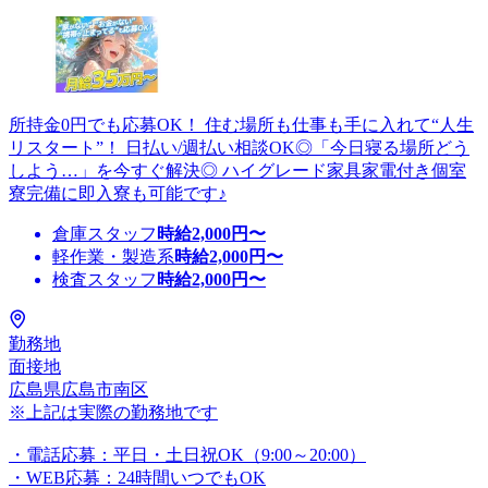
所持金0円でも応募OK！ 住む場所も仕事も手に入れて“人生
リスタート”！ 日払い/週払い相談OK◎「今日寝る場所どう
しよう…」を今すぐ解決◎ ハイグレード家具家電付き個室
寮完備に即入寮も可能です♪
倉庫スタッフ
時給
2,000
円〜
軽作業・製造系
時給
2,000
円〜
検査スタッフ
時給
2,000
円〜
勤務地
面接地
広島県広島市南区
※上記は実際の勤務地です
・電話応募：平日・土日祝OK（9:00～20:00）
・WEB応募：24時間いつでもOK