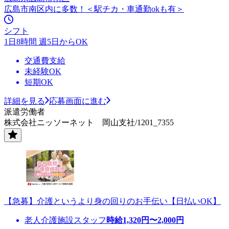
広島市南区内に多数！＜駅チカ・車通勤okも有＞
シフト
1日8時間 週5日からOK
交通費支給
未経験OK
短期OK
詳細を見る
応募画面に進む
派遣労働者
株式会社ニッソーネット 岡山支社/1201_7355
【急募】介護というより身の回りのお手伝い【日払いOK】
老人介護施設スタッフ
時給
1,320
円〜
2,000
円