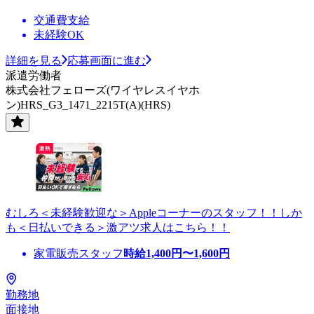
交通費支給
未経験OK
詳細を見る
応募画面に進む
派遣労働者
株式会社フェローズ(ワイヤレスイヤホ
ン)HRS_G3_1471_2215T(A)(HRS)
むしろ＜未経験歓迎な＞Appleコーナーのスタッフ！！しか
も＜日払いできる＞激アツ求人はこちら！！
家電販売スタッフ
時給
1,400
円〜
1,600
円
勤務地
面接地