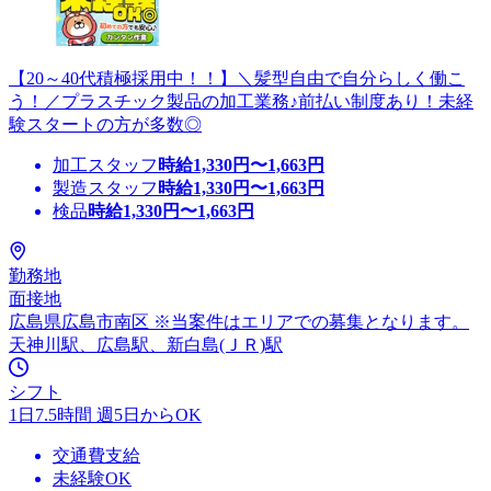
【20～40代積極採用中！！】＼髪型自由で自分らしく働こ
う！／プラスチック製品の加工業務♪前払い制度あり！未経
験スタートの方が多数◎
加工スタッフ
時給
1,330
円〜
1,663
円
製造スタッフ
時給
1,330
円〜
1,663
円
検品
時給
1,330
円〜
1,663
円
勤務地
面接地
広島県広島市南区 ※当案件はエリアでの募集となります。
天神川駅、広島駅、新白島(ＪＲ)駅
シフト
1日7.5時間 週5日からOK
交通費支給
未経験OK