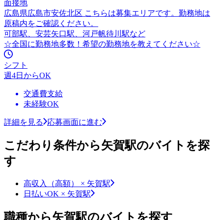
面接地
広島県広島市安佐北区 こちらは募集エリアです。勤務地は
原稿内をご確認ください。
可部駅、安芸矢口駅、河戸帆待川駅など
☆全国に勤務地多数！希望の勤務地を教えてください☆
シフト
週4日からOK
交通費支給
未経験OK
詳細を見る
応募画面に進む
こだわり条件から矢賀駅のバイトを探
す
高収入（高額） × 矢賀駅
日払いOK × 矢賀駅
職種から矢賀駅のバイトを探す