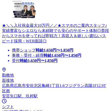
★＼＼入社祝金最大10万円／／★スマホのご案内スタッフ♪
実績豊富なシエロなら未経験でも安心のサポート体制◎普段
からスマホを使ってれば即戦力！高収入＆嬉しい週払い/ス
ピード採用・WEB面談◎
携帯ショップ
時給
1,650
円〜
1,850
円
事務・受付・経理
時給
1,650
円〜
1,850
円
受付
時給
1,650
円〜
1,850
円
勤務地
面接地
広島県広島市安佐北区亀崎1丁目1-6フジグラン高陽1F12.9T
区画
安芸矢口駅、玖村駅
シフト