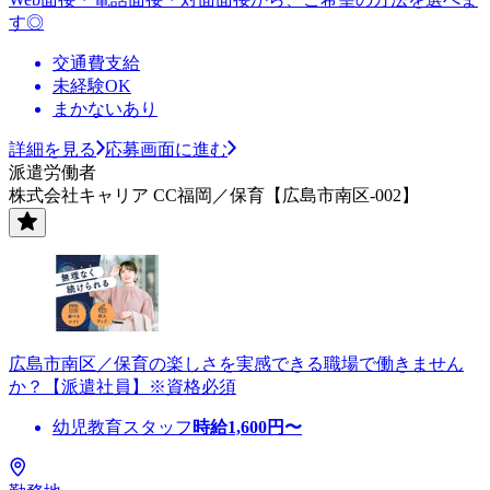
す◎
交通費支給
未経験OK
まかないあり
詳細を見る
応募画面に進む
派遣労働者
株式会社キャリア CC福岡／保育【広島市南区-002】
広島市南区／保育の楽しさを実感できる職場で働きません
か？【派遣社員】※資格必須
幼児教育スタッフ
時給
1,600
円〜