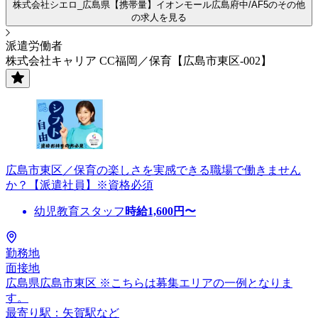
株式会社シエロ_広島県【携帯量】イオンモール広島府中/AF5のその他
の求人を見る
派遣労働者
株式会社キャリア CC福岡／保育【広島市東区-002】
広島市東区／保育の楽しさを実感できる職場で働きません
か？【派遣社員】※資格必須
幼児教育スタッフ
時給
1,600
円〜
勤務地
面接地
広島県広島市東区 ※こちらは募集エリアの一例となりま
す。
最寄り駅：矢賀駅など