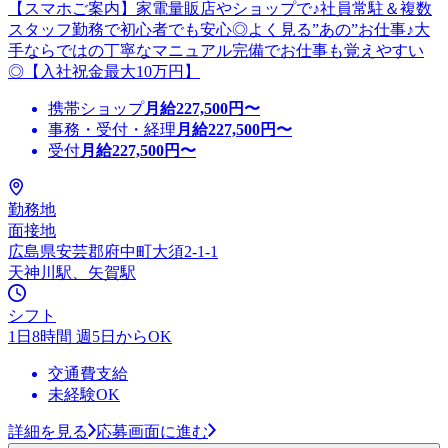
【スマホご案内】家電量販店やショップで♪社員常駐＆複数
スタッフ勤務で初心者でも安心◎よく見る”あの”お仕事♪大
手ならではの丁寧なマニュアル完備でお仕事も覚えやすい
◎【入社祝金最大10万円】
携帯ショップ
月給
227,500
円〜
事務・受付・経理
月給
227,500
円〜
受付
月給
227,500
円〜
勤務地
面接地
広島県安芸郡府中町大須2-1-1
天神川駅、矢賀駅
シフト
1日8時間 週5日からOK
交通費支給
未経験OK
詳細を見る
応募画面に進む