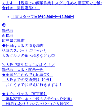
てます！【現場での簡単作業】スグに住める個室寮でご飯3
食付き！男性活躍中！
工事スタッフ
日給
10,500
円〜
12,500
円
勤務地
面接地
広島県広島市
◆休日は大阪の街を満喫
話題のスポットに行ったり
大阪グルメの食べ歩きなども◎
＼大阪で新生活はじめよう！／
勤務地：大阪・関西一円
★全国どこからでも応募OK！
大阪までの交通費は【0円】
お近くまでお迎えに行きますよ！
★すぐに住める【寮完備】
家具家電つき・ご飯も３食付いて快適♪
Wi-Fiもあり！カバンひとつで入居OK！