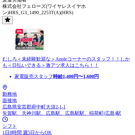
株式会社フェローズ(ワイヤレスイヤホ
ン)HRS_G3_1490_2253T(A)(HRS)
むしろ＜未経験歓迎な＞Appleコーナーのスタッフ！！しか
も＜日払いできる＞激アツ求人はこちら！！
家電販売スタッフ
時給
1,400
円〜
1,600
円
勤務地
面接地
広島県安芸郡府中町大須2-1-1
矢賀駅、天神川駅、広島駅、広島駅駅、稲荷町(広島)駅
シフト
1日8時間 週5日からOK