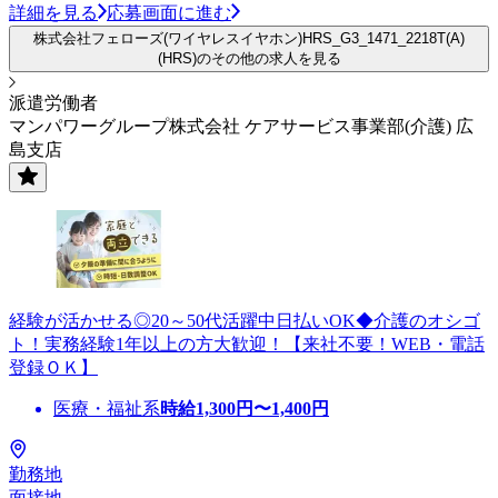
詳細を見る
応募画面に進む
株式会社フェローズ(ワイヤレスイヤホン)HRS_G3_1471_2218T(A)
(HRS)のその他の求人を見る
派遣労働者
マンパワーグループ株式会社 ケアサービス事業部(介護) 広
島支店
経験が活かせる◎20～50代活躍中日払いOK◆介護のオシゴ
ト！実務経験1年以上の方大歓迎！【来社不要！WEB・電話
登録ＯＫ】
医療・福祉系
時給
1,300
円〜
1,400
円
勤務地
面接地