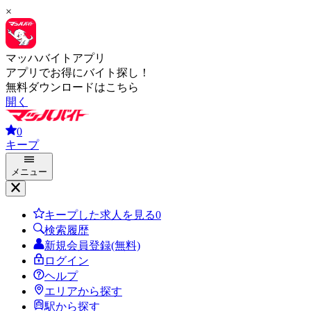
×
マッハバイトアプリ
アプリでお得にバイト探し！
無料ダウンロードはこちら
開く
0
キープ
メニュー
キープした求人を見る
0
検索履歴
新規会員登録(無料)
ログイン
ヘルプ
エリアから探す
駅から探す