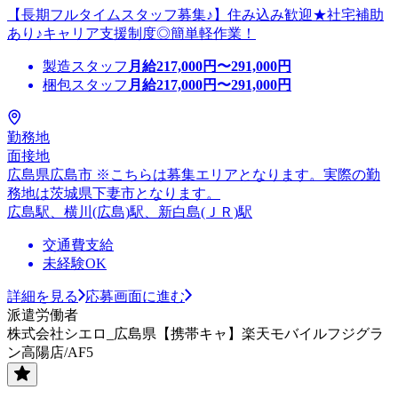
【長期フルタイムスタッフ募集♪】住み込み歓迎★社宅補助
あり♪キャリア支援制度◎簡単軽作業！
製造スタッフ
月給
217,000
円〜
291,000
円
梱包スタッフ
月給
217,000
円〜
291,000
円
勤務地
面接地
広島県広島市 ※こちらは募集エリアとなります。実際の勤
務地は茨城県下妻市となります。
広島駅、横川(広島)駅、新白島(ＪＲ)駅
交通費支給
未経験OK
詳細を見る
応募画面に進む
派遣労働者
株式会社シエロ_広島県【携帯キャ】楽天モバイルフジグラ
ン高陽店/AF5