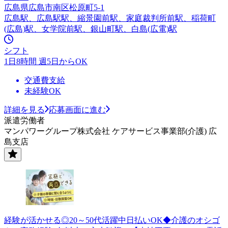
広島県広島市南区松原町5-1
広島駅、広島駅駅、縮景園前駅、家庭裁判所前駅、稲荷町
(広島)駅、女学院前駅、銀山町駅、白島(広電)駅
シフト
1日8時間 週5日からOK
交通費支給
未経験OK
詳細を見る
応募画面に進む
派遣労働者
マンパワーグループ株式会社 ケアサービス事業部(介護) 広
島支店
経験が活かせる◎20～50代活躍中日払いOK◆介護のオシゴ