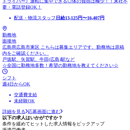
ドライバー》運転に集中できる◎体の負担は極少！！来社不
要・電話登録OK！
配送・物流スタッフ
日給
13,125
円〜
16,407
円
勤務地
面接地
広島県広島市東区 こちらは募集エリアです。勤務地は原稿
内をご確認ください。
戸坂駅、矢賀駅、牛田(広島)駅など
☆全国に勤務地多数！希望の勤務地を教えてください☆
シフト
週4日からOK
交通費支給
未経験OK
詳細を見る
応募画面に進む
以下の求人はいかがですか？
条件を緩めてヒットした求人情報をピックアップ
派遣労働者