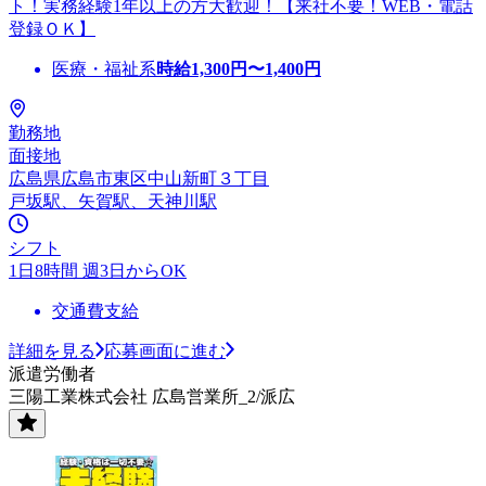
ト！実務経験1年以上の方大歓迎！【来社不要！WEB・電話
登録ＯＫ】
医療・福祉系
時給
1,300
円〜
1,400
円
勤務地
面接地
広島県広島市東区中山新町３丁目
戸坂駅、矢賀駅、天神川駅
シフト
1日8時間 週3日からOK
交通費支給
詳細を見る
応募画面に進む
派遣労働者
三陽工業株式会社 広島営業所_2/派広