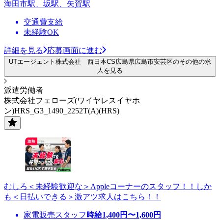
海田市駅、坂駅、矢賀駅
交通費支給
未経験OK
詳細を見る
応募画面に進む
UTエージェント株式会社 西日本CS広島県広島市安芸区のその他の求
人を見る
派遣労働者
株式会社フェローズ(ワイヤレスイヤホ
ン)HRS_G3_1490_2252T(A)(HRS)
むしろ＜未経験歓迎な＞Appleコーナーのスタッフ！！しか
も＜日払いできる＞激アツ求人はこちら！！
家電販売スタッフ
時給
1,400
円〜
1,600
円