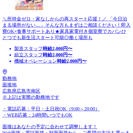
＼所持金ゼロ・家なしからの再スタート応援！／ 「今日泊
まる場所がない…」そんな方もまずはご相談ください！即入
寮OK×食事サポートあり★家具家電付き個室寮でカバンひ
とつでも新生活スタート可能◎働く場所も
製造スタッフ
時給
2,000
円〜
組立スタッフ
時給
2,000
円〜
機械オペレーション
時給
2,000
円〜
勤務地
面接地
広島県広島市南区
※上記は実際の勤務地です
・電話応募：平日・土日祝OK（9:00～20:00）
・WEB応募：24時間いつでもOK
面接はあなたの予定に合わせて調整します！
Web面接・電話面接・対面面接から、ご希望の方法を選べま