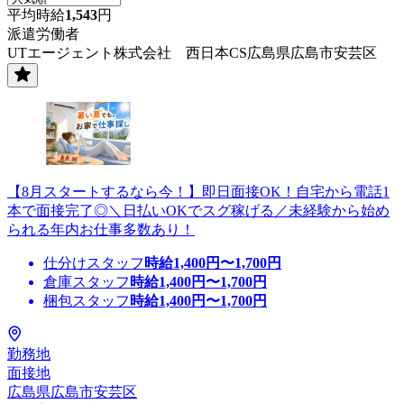
平均時給
1,543
円
派遣労働者
UTエージェント株式会社 西日本CS広島県広島市安芸区
【8月スタートするなら今！】即日面接OK！自宅から電話1
本で面接完了◎＼日払いOKでスグ稼げる／未経験から始め
られる年内お仕事多数あり！
仕分けスタッフ
時給
1,400
円〜
1,700
円
倉庫スタッフ
時給
1,400
円〜
1,700
円
梱包スタッフ
時給
1,400
円〜
1,700
円
勤務地
面接地
広島県広島市安芸区