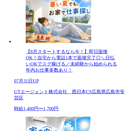
【8月スタートするなら今！】即日面接
OK！自宅から電話1本で面接完了◎＼日払
いOKでスグ稼げる／未経験から始められる
年内お仕事多数あり！
07月31日UP
UTエージェント株式会社 西日本CS広島県広島市安
芸区
時給1,400円〜1,700円