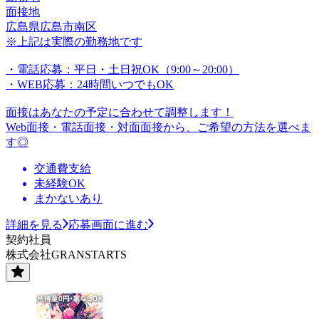
面接地
広島県広島市南区
※上記は実際の勤務地です
・電話応募：平日・土日祝OK（9:00～20:00）
・WEB応募：24時間いつでもOK
面接はあなたの予定に合わせて調整します！
Web面接・電話面接・対面面接から、ご希望の方法を選べま
す◎
交通費支給
未経験OK
まかないあり
詳細を見る
応募画面に進む
契約社員
株式会社GRANSTARTS