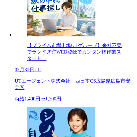
【プライム市場上場UTグループ】来社不要
でラクすぎ◎WEB登録でカンタン軽作業ス
タート！
07月31日UP
UTエージェント株式会社 西日本CS広島県広島市安
芸区
時給1,400円〜1,700円