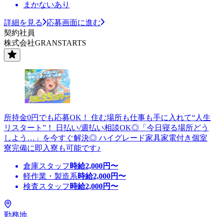
まかないあり
詳細を見る
応募画面に進む
契約社員
株式会社GRANSTARTS
所持金0円でも応募OK！ 住む場所も仕事も手に入れて“人生
リスタート”！ 日払い/週払い相談OK◎「今日寝る場所どう
しよう…」を今すぐ解決◎ ハイグレード家具家電付き個室
寮完備に即入寮も可能です♪
倉庫スタッフ
時給
2,000
円〜
軽作業・製造系
時給
2,000
円〜
検査スタッフ
時給
2,000
円〜
勤務地