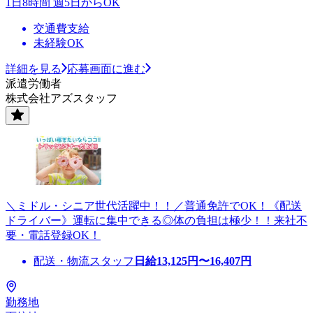
1日8時間 週5日からOK
交通費支給
未経験OK
詳細を見る
応募画面に進む
派遣労働者
株式会社アズスタッフ
＼ミドル・シニア世代活躍中！！／普通免許でOK！《配送
ドライバー》運転に集中できる◎体の負担は極少！！来社不
要・電話登録OK！
配送・物流スタッフ
日給
13,125
円〜
16,407
円
勤務地