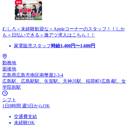
むしろ＜未経験歓迎な＞Appleコーナーのスタッフ！！しか
も＜日払いできる＞激アツ求人はこちら！！
家電販売スタッフ
時給
1,400
円〜
1,600
円
勤務地
面接地
広島県広島市南区南蟹屋2-3-4
広島駅、広島駅駅、矢賀駅、天神川駅、稲荷町(広島)駅、女
学院前駅
シフト
1日8時間 週5日からOK
交通費支給
未経験OK