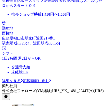
≪携帯電話販売スタッフ≫未経験者歓迎♪知識もスキルもゼ
ロからスタートＯＫ！
携帯ショップ
時給
1,450
円〜
1,550
円
勤務地
面接地
広島県福山市駅家町近田217番1
駅家駅 徒歩20分、近田駅 徒歩15分
シフト
1日2時間 週2日からOK
交通費支給
未経験OK
詳細を見る
応募画面に進む
契約社員
株式会社フェローズ(YM経験)HRS_YK_1481_2244T(A)(HRS)