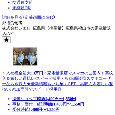
交通費支給
未経験OK
詳細を見る
応募画面に進む
派遣労働者
株式会社シエロ_広島県【携帯量】広島県福山市の家電量販
店/AF5
＼入社祝金最大10万円／家電量販店でスマホのご案内！高収
入＆嬉しい週払い/スピード採用・WEB面談◎スマホユーザ
ーなら即戦力★最新情報もいち早くGET！高収入＆嬉しい週
払い/WEB面談でスピード採用◎
携帯ショップ
時給
1,400
円〜
1,550
円
事務・受付・経理
時給
1,400
円〜
1,550
円
受付
時給
1,400
円〜
1,550
円