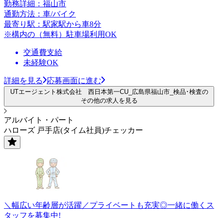
勤務詳細：福山市
通勤方法：車/バイク
最寄り駅：駅家駅から車8分
※構内の（無料）駐車場利用OK
交通費支給
未経験OK
詳細を見る
応募画面に進む
UTエージェント株式会社 西日本第一CU_広島県福山市_検品･検査の
その他の求人を見る
アルバイト・パート
ハローズ 戸手店(タイム社員)チェッカー
＼幅広い年齢層が活躍／プライベートも充実◎一緒に働くス
タッフを募集中!