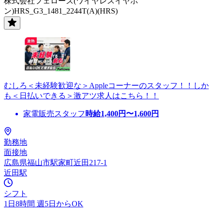
株式会社フェローズ(ワイヤレスイヤホ
ン)HRS_G3_1481_2244T(A)(HRS)
むしろ＜未経験歓迎な＞Appleコーナーのスタッフ！！しか
も＜日払いできる＞激アツ求人はこちら！！
家電販売スタッフ
時給
1,400
円〜
1,600
円
勤務地
面接地
広島県福山市駅家町近田217-1
近田駅
シフト
1日8時間 週5日からOK