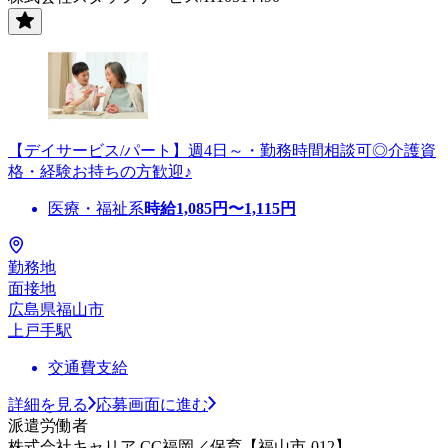
【デイサービス/パート】週4日～・勤務時間相談可◎介護資
格・経験お持ちの方歓迎♪
医療・福祉系
時給
1,085
円〜
1,115
円
勤務地
面接地
広島県福山市
上戸手駅
交通費支給
詳細を見る
応募画面に進む
派遣労働者
株式会社キャリア CC福岡／保育【福山市-012】