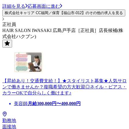
詳細を見る
応募画面に進む
株式会社キャリア CC福岡／保育【福山市-012】のその他の求人を見る
正社員
HAIR SALON IWASAKI 広島戸手店［正社員］店長候補(株
式会社ハクブン)
【昇給あり！交通費支給！】★スタイリスト募集★人気サロ
ンで働きませんか？復職希望の方大歓迎◎ネイル・ピアス・
カラーOKで自分らしく働けます♪
美容師
月給
300,000
円〜
400,000
円
勤務地
面接地