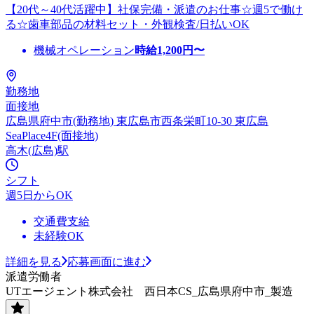
【20代～40代活躍中】社保完備・派遣のお仕事☆週5で働け
る☆歯車部品の材料セット・外観検査/日払いOK
機械オペレーション
時給
1,200
円〜
勤務地
面接地
広島県府中市(勤務地) 東広島市西条栄町10-30 東広島
SeaPlace4F(面接地)
高木(広島)駅
シフト
週5日からOK
交通費支給
未経験OK
詳細を見る
応募画面に進む
派遣労働者
UTエージェント株式会社 西日本CS_広島県府中市_製造