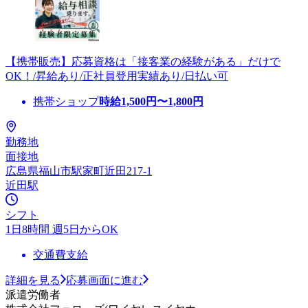
【携帯販売】応募資格は「接客業の経験がある」だけで
OK！/昇給あり/正社員登用実績あり/日払い可
携帯ショップ
時給
1,500
円〜
1,800
円
勤務地
面接地
広島県福山市駅家町近田217-1
近田駅
シフト
1日8時間 週5日からOK
交通費支給
詳細を見る
応募画面に進む
派遣労働者