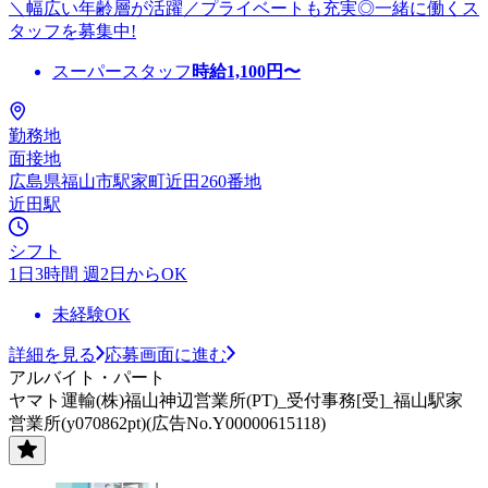
＼幅広い年齢層が活躍／プライベートも充実◎一緒に働くス
タッフを募集中!
スーパースタッフ
時給
1,100
円〜
勤務地
面接地
広島県福山市駅家町近田260番地
近田駅
シフト
1日3時間 週2日からOK
未経験OK
詳細を見る
応募画面に進む
アルバイト・パート
ヤマト運輸(株)福山神辺営業所(PT)_受付事務[受]_福山駅家
営業所(y070862pt)(広告No.Y00000615118)