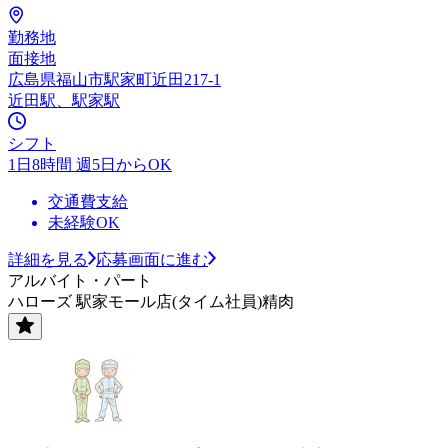
勤務地
面接地
広島県福山市駅家町近田217-1
近田駅、駅家駅
シフト
1日8時間 週5日からOK
交通費支給
未経験OK
詳細を見る
応募画面に進む
アルバイト・パート
ハローズ 駅家モール店(タイム社員)精肉