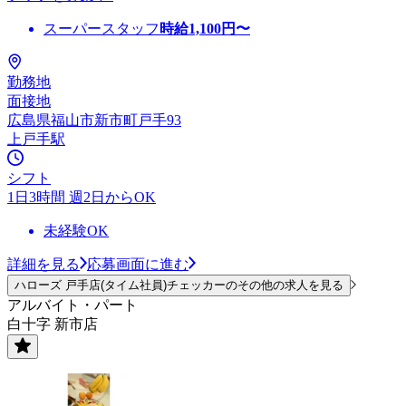
スーパースタッフ
時給
1,100
円〜
勤務地
面接地
広島県福山市新市町戸手93
上戸手駅
シフト
1日3時間 週2日からOK
未経験OK
詳細を見る
応募画面に進む
ハローズ 戸手店(タイム社員)チェッカーのその他の求人を見る
アルバイト・パート
白十字 新市店