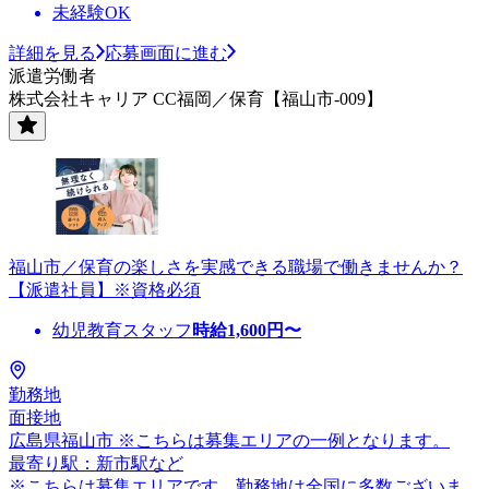
未経験OK
詳細を見る
応募画面に進む
派遣労働者
株式会社キャリア CC福岡／保育【福山市-009】
福山市／保育の楽しさを実感できる職場で働きませんか？
【派遣社員】※資格必須
幼児教育スタッフ
時給
1,600
円〜
勤務地
面接地
広島県福山市 ※こちらは募集エリアの一例となります。
最寄り駅：新市駅など
※こちらは募集エリアです。勤務地は全国に多数ございま