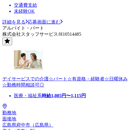
交通費支給
未経験OK
詳細を見る
応募画面に進む
アルバイト・パート
株式会社スタッフサービス/H10514485
デイサービスでの介護☆パート☆有資格・経験者☆日曜休み
☆勤務時間相談可◎
医療・福祉系
時給
1,085
円〜
1,115
円
勤務地
面接地
広島県府中市（広島県）