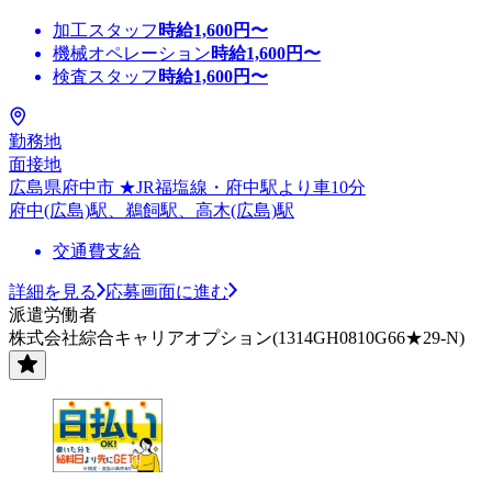
加工スタッフ
時給
1,600
円〜
機械オペレーション
時給
1,600
円〜
検査スタッフ
時給
1,600
円〜
勤務地
面接地
広島県府中市 ★JR福塩線・府中駅より車10分
府中(広島)駅、鵜飼駅、高木(広島)駅
交通費支給
詳細を見る
応募画面に進む
派遣労働者
株式会社綜合キャリアオプション(1314GH0810G66★29-N)