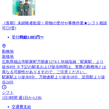
《長期》未経験者歓迎！荷物の受付や事務作業★シフト相談
可◎[受]
受付
時給
1,085
円〜
勤務地
面接地
広島県福山市駅家町万能倉1274-1 JR福塩線「駅家駅」より
徒歩8分 ※下記の駅名および徒歩時間は、実際の勤務地とは
異なる可能性がありますので、ご注意ください。
駅家駅より徒歩8分、万能倉駅より徒歩18分、近田駅より徒
歩24分
シフト
1日3時間 週1日からOK
交通費支給