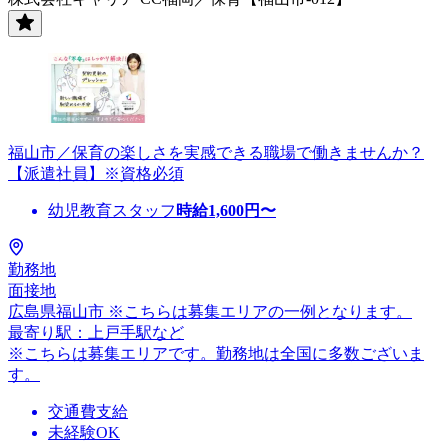
福山市／保育の楽しさを実感できる職場で働きませんか？
【派遣社員】※資格必須
幼児教育スタッフ
時給
1,600
円〜
勤務地
面接地
広島県福山市 ※こちらは募集エリアの一例となります。
最寄り駅：上戸手駅など
※こちらは募集エリアです。勤務地は全国に多数ございま
す。
交通費支給
未経験OK