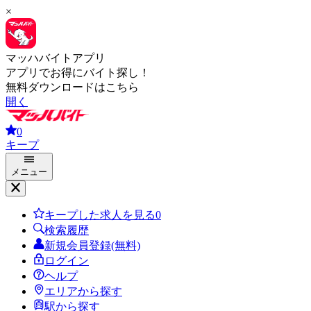
×
マッハバイトアプリ
アプリでお得にバイト探し！
無料ダウンロードはこちら
開く
0
キープ
メニュー
キープした求人を見る
0
検索履歴
新規会員登録(無料)
ログイン
ヘルプ
エリアから探す
駅から探す