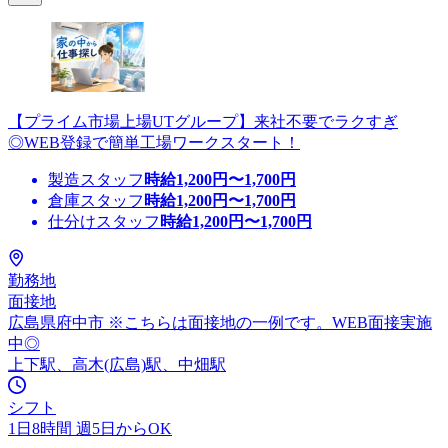
【プライム市場上場UTグループ】来社不要でラクすぎ
◎WEB登録で簡単工場ワークスタート！
製造スタッフ
時給
1,200
円〜
1,700
円
倉庫スタッフ
時給
1,200
円〜
1,700
円
仕分けスタッフ
時給
1,200
円〜
1,700
円
勤務地
面接地
広島県府中市 ※こちらは面接地の一例です。WEB面接実施
中◎
上下駅、高木(広島)駅、中畑駅
シフト
1日8時間 週5日からOK