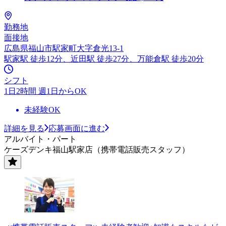
勤務地
面接地
広島県福山市駅家町大字倉光13-1
駅家駅 徒歩12分、近田駅 徒歩27分、万能倉駅 徒歩20分
シフト
1日2時間 週1日からOK
未経験OK
詳細を見る
応募画面に進む
アルバイト・パート
ケーズデンキ福山駅家店（携帯電話販売スタッフ）