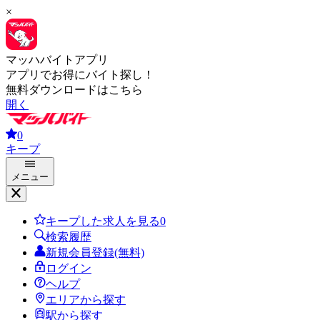
×
マッハバイトアプリ
アプリでお得にバイト探し！
無料ダウンロードはこちら
開く
0
キープ
メニュー
キープした求人を見る
0
検索履歴
新規会員登録(無料)
ログイン
ヘルプ
エリアから探す
駅から探す