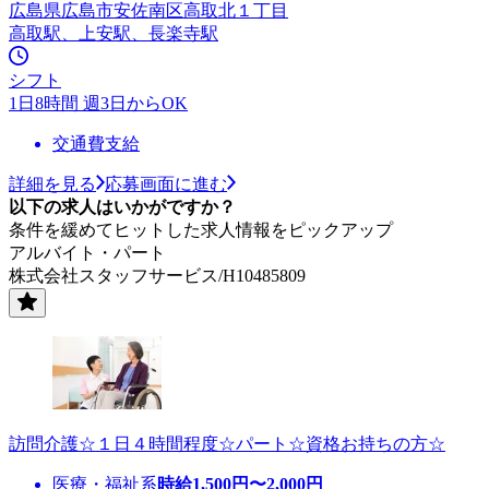
広島県広島市安佐南区高取北１丁目
高取駅、上安駅、長楽寺駅
シフト
1日8時間 週3日からOK
交通費支給
詳細を見る
応募画面に進む
以下の求人はいかがですか？
条件を緩めてヒットした求人情報をピックアップ
アルバイト・パート
株式会社スタッフサービス/H10485809
訪問介護☆１日４時間程度☆パート☆資格お持ちの方☆
医療・福祉系
時給
1,500
円〜
2,000
円