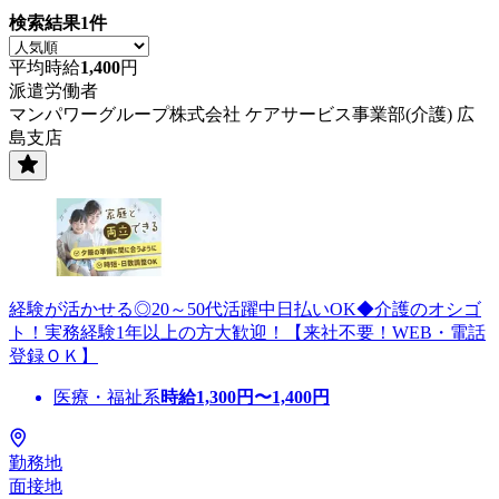
検索結果
1
件
平均時給
1,400
円
派遣労働者
マンパワーグループ株式会社 ケアサービス事業部(介護) 広
島支店
経験が活かせる◎20～50代活躍中日払いOK◆介護のオシゴ
ト！実務経験1年以上の方大歓迎！【来社不要！WEB・電話
登録ＯＫ】
医療・福祉系
時給
1,300
円〜
1,400
円
勤務地
面接地