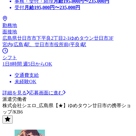
事務・受付・経理
月給
195,000
円〜
235,000
円
受付
月給
195,000
円〜
235,000
円
勤務地
面接地
広島県廿日市市下平良2丁目2-1ゆめタウン廿日市3F
宮内(広島)駅、廿日市市役所前(平良)駅
シフト
1日8時間 週5日からOK
交通費支給
未経験OK
詳細を見る
応募画面に進む
派遣労働者
株式会社シエロ_広島県【★】ゆめタウン廿日市の携帯ショ
ップ/KB6