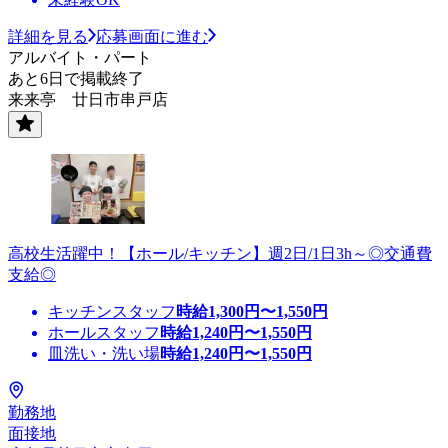
詳細を見る
応募画面に進む
アルバイト・パート
あと6日で掲載終了
来来亭 廿日市串戸店
高校生活躍中！【ホール/キッチン】週2日/1日3h～◎交通費
支給◎
キッチンスタッフ
時給
1,300
円〜
1,550
円
ホールスタッフ
時給
1,240
円〜
1,550
円
皿洗い・洗い場
時給
1,240
円〜
1,550
円
勤務地
面接地