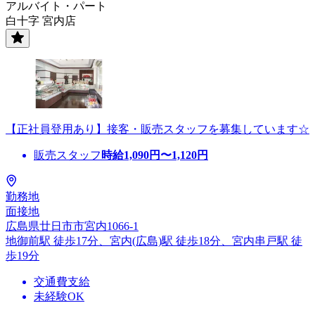
アルバイト・パート
白十字 宮内店
【正社員登用あり】接客・販売スタッフを募集しています☆
販売スタッフ
時給
1,090
円〜
1,120
円
勤務地
面接地
広島県廿日市市宮内1066-1
地御前駅 徒歩17分、宮内(広島)駅 徒歩18分、宮内串戸駅 徒
歩19分
交通費支給
未経験OK