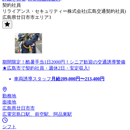
契約社員
リライアンス・セキュリティー株式会社(広島交通契約社員)
広島県廿日市市エリア3
期間限定！酷暑手当1日2000円！シニア歓迎の交通誘導警備
★広島市で契約社員・週休2日・安定収入!
車両誘導スタッフ
月給
209,000
円〜
213,400
円
勤務地
面接地
広島県廿日市市
広電宮島口駅、前空駅、阿品東駅
シフト