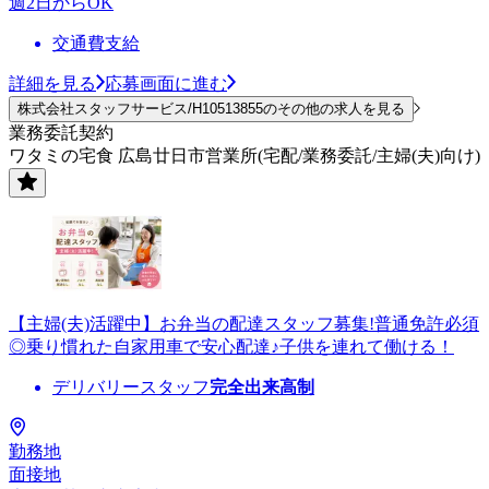
週2日からOK
交通費支給
詳細を見る
応募画面に進む
株式会社スタッフサービス/H10513855のその他の求人を見る
業務委託契約
ワタミの宅食 広島廿日市営業所(宅配/業務委託/主婦(夫)向け)
【主婦(夫)活躍中】お弁当の配達スタッフ募集!普通免許必須
◎乗り慣れた自家用車で安心配達♪子供を連れて働ける！
デリバリースタッフ
完全出来高制
勤務地
面接地