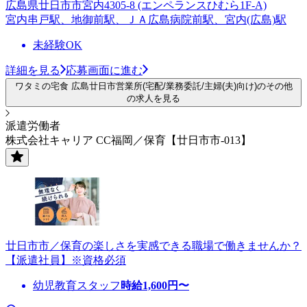
広島県廿日市市宮内4305-8 (エンペランスひむら1F-A)
宮内串戸駅、地御前駅、ＪＡ広島病院前駅、宮内(広島)駅
未経験OK
詳細を見る
応募画面に進む
ワタミの宅食 広島廿日市営業所(宅配/業務委託/主婦(夫)向け)のその他
の求人を見る
派遣労働者
株式会社キャリア CC福岡／保育【廿日市市-013】
廿日市市／保育の楽しさを実感できる職場で働きませんか？
【派遣社員】※資格必須
幼児教育スタッフ
時給
1,600
円〜