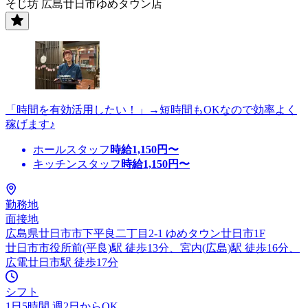
そじ坊 広島廿日市ゆめタウン店
「時間を有効活用したい！」→短時間もOKなので効率よく
稼げます♪
ホールスタッフ
時給
1,150
円〜
キッチンスタッフ
時給
1,150
円〜
勤務地
面接地
広島県廿日市市下平良二丁目2-1 ゆめタウン廿日市1F
廿日市市役所前(平良)駅 徒歩13分、宮内(広島)駅 徒歩16分、
広電廿日市駅 徒歩17分
シフト
1日5時間 週2日からOK