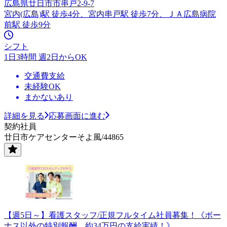
広島県廿日市市串戸2-9-7
宮内(広島)駅 徒歩4分、宮内串戸駅 徒歩7分、ＪＡ広島病院
前駅 徒歩9分
シフト
1日3時間 週2日からOK
交通費支給
未経験OK
まかないあり
詳細を見る
応募画面に進む
契約社員
廿日市ケアセンターそよ風/44865
【週5日～】看護スタッフ/正規フルタイム社員募集！《ボー
ナス以外の特別報酬、約34万円の支給実績！》