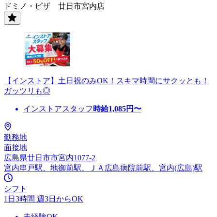
ドミノ・ピザ 廿日市宮内店
【インストア】土日祝のみOK！スキマ時間にサクッとも！
ガッツリも◎
インストアスタッフ
時給
1,085
円〜
勤務地
面接地
広島県廿日市市宮内1077-2
宮内串戸駅、地御前駅、ＪＡ広島病院前駅、宮内(広島)駅
シフト
1日3時間 週3日からOK
未経験OK