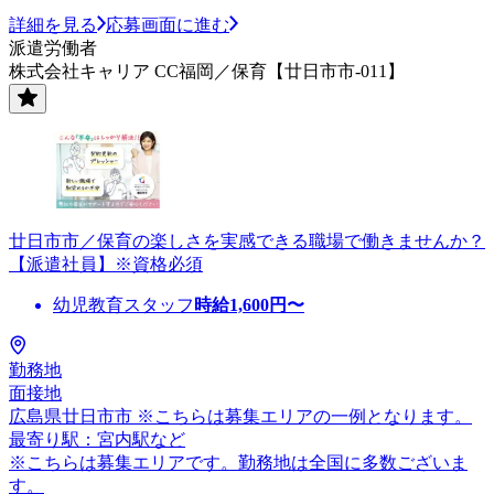
詳細を見る
応募画面に進む
派遣労働者
株式会社キャリア CC福岡／保育【廿日市市-011】
廿日市市／保育の楽しさを実感できる職場で働きませんか？
【派遣社員】※資格必須
幼児教育スタッフ
時給
1,600
円〜
勤務地
面接地
広島県廿日市市 ※こちらは募集エリアの一例となります。
最寄り駅：宮内駅など
※こちらは募集エリアです。勤務地は全国に多数ございま
す。