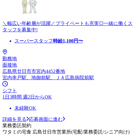
＼幅広い年齢層が活躍／プライベートも充実◎一緒に働くス
タッフを募集中!
スーパースタッフ
時給
1,100
円〜
勤務地
面接地
広島県廿日市市宮内4452番地
宮内串戸駅、地御前駅、ＪＡ広島病院前駅
シフト
1日3時間 週2日からOK
未経験OK
詳細を見る
応募画面に進む
業務委託契約
ワタミの宅食 広島廿日市営業所(宅配/業務委託/シニア向け)