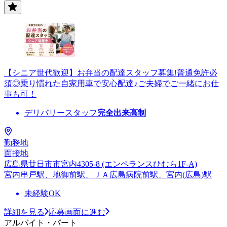
【シニア世代歓迎】お弁当の配達スタッフ募集!普通免許必
須◎乗り慣れた自家用車で安心配達♪ご夫婦でご一緒にお仕
事も可！
デリバリースタッフ
完全出来高制
勤務地
面接地
広島県廿日市市宮内4305-8 (エンペランスひむら1F-A)
宮内串戸駅、地御前駅、ＪＡ広島病院前駅、宮内(広島)駅
未経験OK
詳細を見る
応募画面に進む
アルバイト・パート