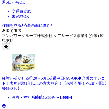
週5日からOK
交通費支給
未経験OK
詳細を見る
応募画面に進む
派遣労働者
マンパワーグループ株式会社 ケアサービス事業部(介護) 広
島支店
経験が活かせる◎20～50代活躍中日払いOK◆介護のオシゴ
ト！実務経験1年以上の方大歓迎！【来社不要！WEB・電話
登録ＯＫ】
医療・福祉系
時給
1,300
円〜
1,400
円