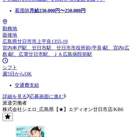
看護師
月給
230,000
円〜
250,000
円
勤務地
面接地
広島県廿日市市上平良1355-19
宮内串戸駅、廿日市駅、廿日市市役所前(平良)駅、宮内(広
島)駅、広電廿日市駅、ＪＡ広島病院前駅
シフト
週5日からOK
交通費支給
詳細を見る
応募画面に進む
派遣労働者
株式会社シエロ_広島県【★】エディオン廿日市店/KB6