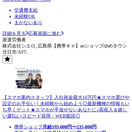
交通費支給
未経験OK
まかないあり
詳細を見る
応募画面に進む
派遣労働者
株式会社シエロ_広島県【携帯キャ】auショップゆめタウン
廿日市/AF5
【スマホ案内スタッフ】入社祝金最大10万円★スマホ選びや
設定のお手伝い！未経験から始めよう◎最新機種の情報もい
ち早くゲット★スマホが手放せないあなたに♪高収入＆嬉し
い週払い/スピード採用・WEB面談◎
携帯ショップ
月給
195,000
円〜
235,000
円