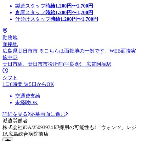
製造スタッフ
時給
1,200
円〜
1,700
円
倉庫スタッフ
時給
1,200
円〜
1,700
円
仕分けスタッフ
時給
1,200
円〜
1,700
円
勤務地
面接地
広島県廿日市市 ※こちらは面接地の一例です。WEB面接実
施中◎
廿日市駅、廿日市市役所前(平良)駅、広電阿品駅
シフト
1日8時間 週5日からOK
交通費支給
未経験OK
詳細を見る
応募画面に進む
派遣労働者
株式会社iDA/25093974 即採用の可能性も!「ウォンツ」レジ
JA広島総合病院前店