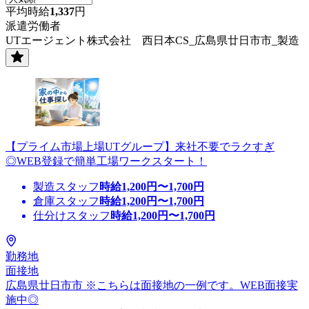
平均時給
1,337
円
派遣労働者
UTエージェント株式会社 西日本CS_広島県廿日市市_製造
【プライム市場上場UTグループ】来社不要でラクすぎ
◎WEB登録で簡単工場ワークスタート！
製造スタッフ
時給
1,200
円〜
1,700
円
倉庫スタッフ
時給
1,200
円〜
1,700
円
仕分けスタッフ
時給
1,200
円〜
1,700
円
勤務地
面接地
広島県廿日市市 ※こちらは面接地の一例です。WEB面接実
施中◎