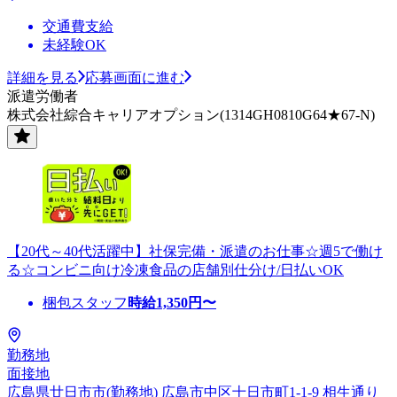
交通費支給
未経験OK
詳細を見る
応募画面に進む
派遣労働者
株式会社綜合キャリアオプション(1314GH0810G64★67-N)
【20代～40代活躍中】社保完備・派遣のお仕事☆週5で働け
る☆コンビニ向け冷凍食品の店舗別仕分け/日払いOK
梱包スタッフ
時給
1,350
円〜
勤務地
面接地
広島県廿日市市(勤務地) 広島市中区十日市町1-1-9 相生通り