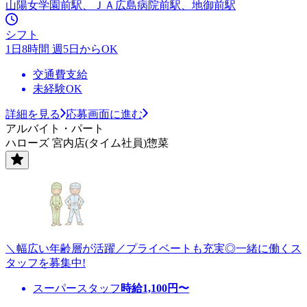
山陽女学園前駅、ＪＡ広島病院前駅、地御前駅
シフト
1日8時間 週5日からOK
交通費支給
未経験OK
詳細を見る
応募画面に進む
アルバイト・パート
ハローズ 宮内店(タイム社員)惣菜
＼幅広い年齢層が活躍／プライベートも充実◎一緒に働くス
タッフを募集中!
スーパースタッフ
時給
1,100
円〜