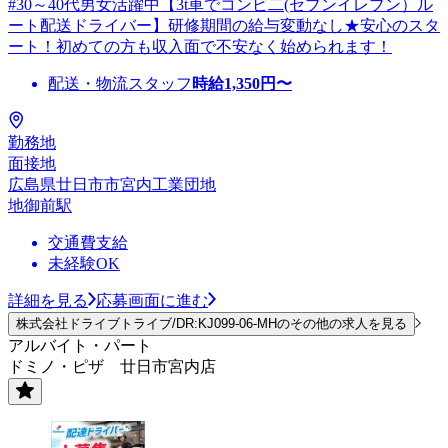
#30～40代男女活躍中【3t車でコンビ二(セブンイレブン）ル
ート配送ドライバー】研修期間の給与変動なし★安心のスタ
ート！初めての方も収入面で不安なく始められます！
配送・物流スタッフ
時給
1,350
円〜
勤務地
面接地
広島県廿日市市宮内工業団地
地御前駅
交通費支給
未経験OK
詳細を見る
応募画面に進む
株式会社ドライブトライブ/DR:KJ099-06-MHのその他の求人を見る
アルバイト・パート
ドミノ・ピザ 廿日市宮内店