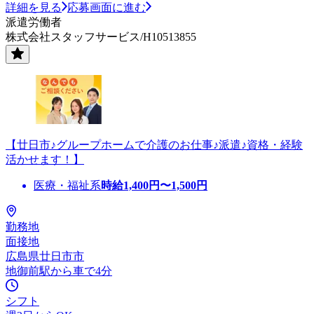
詳細を見る
応募画面に進む
派遣労働者
株式会社スタッフサービス/H10513855
【廿日市♪グループホームで介護のお仕事♪派遣♪資格・経験
活かせます！】
医療・福祉系
時給
1,400
円〜
1,500
円
勤務地
面接地
広島県廿日市市
地御前駅から車で4分
シフト