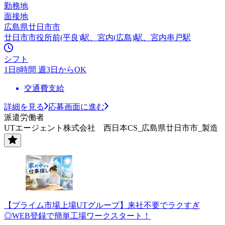
勤務地
面接地
広島県廿日市市
廿日市市役所前(平良)駅、宮内(広島)駅、宮内串戸駅
シフト
1日8時間 週3日からOK
交通費支給
詳細を見る
応募画面に進む
派遣労働者
UTエージェント株式会社 西日本CS_広島県廿日市市_製造
【プライム市場上場UTグループ】来社不要でラクすぎ
◎WEB登録で簡単工場ワークスタート！