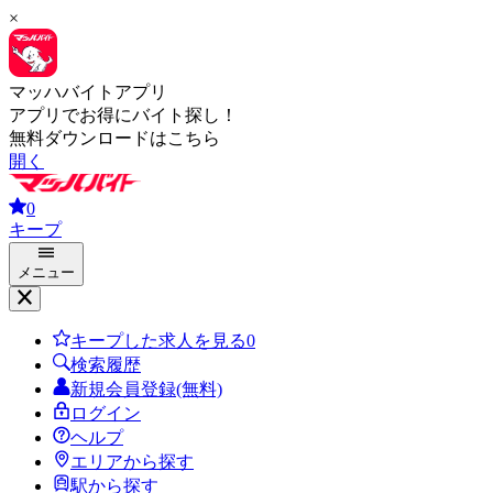
×
マッハバイトアプリ
アプリでお得にバイト探し！
無料ダウンロードはこちら
開く
0
キープ
メニュー
キープした求人を見る
0
検索履歴
新規会員登録(無料)
ログイン
ヘルプ
エリアから探す
駅から探す