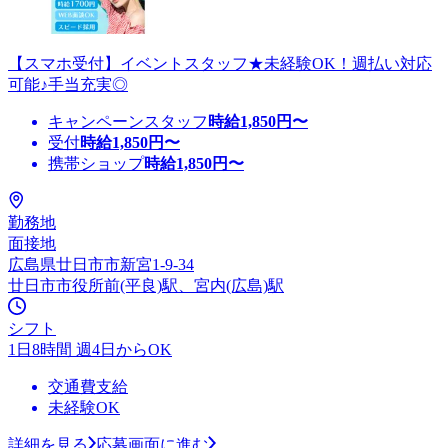
【スマホ受付】イベントスタッフ★未経験OK！週払い対応
可能♪手当充実◎
キャンペーンスタッフ
時給
1,850
円〜
受付
時給
1,850
円〜
携帯ショップ
時給
1,850
円〜
勤務地
面接地
広島県廿日市市新宮1-9-34
廿日市市役所前(平良)駅、宮内(広島)駅
シフト
1日8時間 週4日からOK
交通費支給
未経験OK
詳細を見る
応募画面に進む