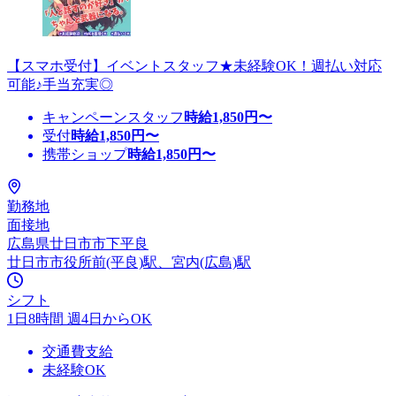
【スマホ受付】イベントスタッフ★未経験OK！週払い対応
可能♪手当充実◎
キャンペーンスタッフ
時給
1,850
円〜
受付
時給
1,850
円〜
携帯ショップ
時給
1,850
円〜
勤務地
面接地
広島県廿日市市下平良
廿日市市役所前(平良)駅、宮内(広島)駅
シフト
1日8時間 週4日からOK
交通費支給
未経験OK