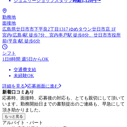
ジュエリーショップスタッフ
時給
1,120
円〜
勤務地
面接地
広島県廿日市市下平良2丁目1317 ゆめタウン廿日市店 1F
宮内(広島)駅 徒歩7分、宮内串戸駅 徒歩8分、廿日市市役所
前(平良)駅 徒歩6分
シフト
1日8時間 週5日からOK
交通費支給
未経験OK
詳細を見る
応募画面に進む
新着口コミあり
応募時、面接時、応募後の対応も、とても親切にして頂いて
います。勤務開始日までの書類提出のご連絡も、早急にして
頂き助かりました。
もっと見る
アルバイト・パート