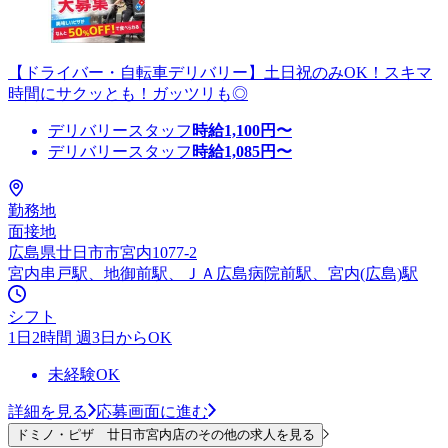
【ドライバー・自転車デリバリー】土日祝のみOK！スキマ
時間にサクッとも！ガッツリも◎
デリバリースタッフ
時給
1,100
円〜
デリバリースタッフ
時給
1,085
円〜
勤務地
面接地
広島県廿日市市宮内1077-2
宮内串戸駅、地御前駅、ＪＡ広島病院前駅、宮内(広島)駅
シフト
1日2時間 週3日からOK
未経験OK
詳細を見る
応募画面に進む
ドミノ・ピザ 廿日市宮内店のその他の求人を見る