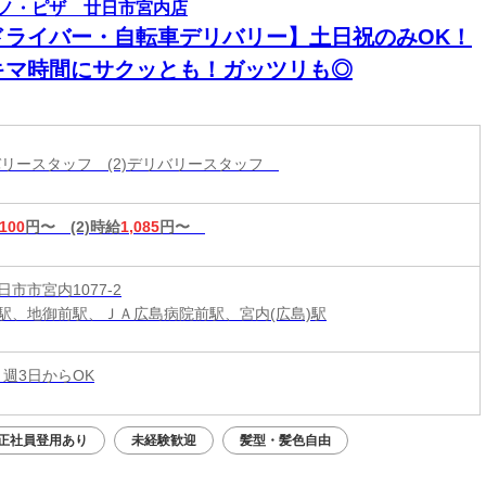
ノ・ピザ 廿日市宮内店
ドライバー・自転車デリバリー】土日祝のみOK！
キマ時間にサクッとも！ガッツリも◎
リバリースタッフ (2)デリバリースタッフ
,100
円〜
(2)時給
1,085
円〜
市市宮内1077-2
駅、地御前駅、ＪＡ広島病院前駅、宮内(広島)駅
 週3日からOK
正社員登用あり
未経験歓迎
髪型・髪色自由