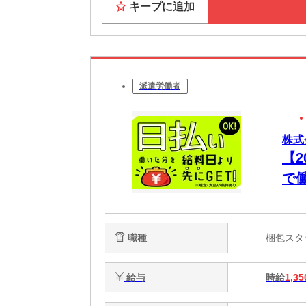
キープに追加
派遣労働者
株式
【
で
払い
職種
梱包ス
給与
時給
1,35