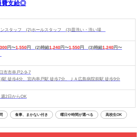
通費支給◎
ッチンスタッフ (2)ホールスタッフ (3)皿洗い・洗い場
,300
円〜
1,550
円
(2)時給
1,240
円〜
1,550
円
(3)時給
1,240
円〜
市市串戸2-9-7
島)駅 徒歩4分、宮内串戸駅 徒歩7分、ＪＡ広島病院前駅 徒歩9分
 週2日からOK
問
食事、まかない付き
曜日や時間が選べる
高校生OK