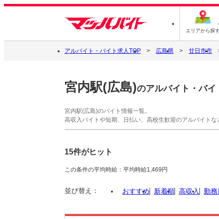
エリアから探
アルバイト・バイト求人TOP
広島県
廿日市市
宮内駅(広島)
のアルバイト・バイ
宮内駅(広島)のバイト情報一覧。
高収入バイトや短期、日払い、高校生歓迎のアルバイトな
15件がヒット
この条件の平均時給：平均時給1,469円
並び替え：
おすすめ
新着順
高収入
勤務