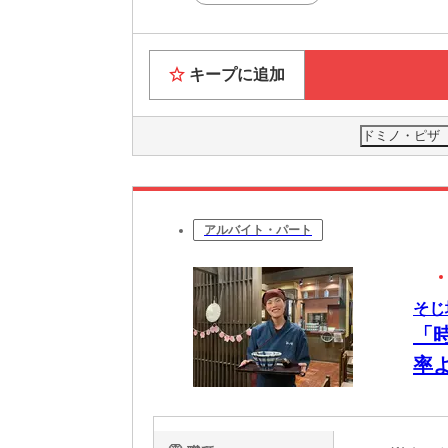
キープに追加
ドミノ・ピザ
アルバイト・パート
そじ
「
率