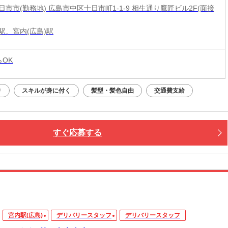
市市(勤務地) 広島市中区十日市町1-1-9 相生通り鷹匠ビル2F(面接
駅、宮内(広島)駅
らOK
り
スキルが身に付く
髪型・髪色自由
交通費支給
すぐ応募する
宮内駅(広島)
デリバリースタッフ
デリバリースタッフ