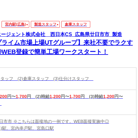
宮内駅(広島)
製造スタッフ
倉庫スタッフ
エージェント株式会社 西日本CS_広島県廿日市市_製造
プライム市場上場UTグループ】来社不要でラクす
◎WEB登録で簡単工場ワークスタート！
造スタッフ (2)倉庫スタッフ (3)仕分けスタッフ
,200
円〜
1,700
円
(2)時給
1,200
円〜
1,700
円
(3)時給
1,200
円〜
日市市 ※こちらは面接地の一例です。WEB面接実施中◎
島)駅、宮内串戸駅、宮島口駅