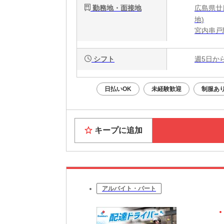
勤務地・面接地
広島県廿日
地)
宮内串戸
シフト
週5日か
日払いOK
未経験歓迎
制服あ
キープに追加
アルバイト・パート