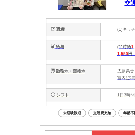
交
職種
(1)キ
給与
(1)時給
1
1,550
円
勤務地・面接地
広島県廿日
宮内(広
シフト
1日3時間
未経験歓迎
交通費支給
年齢不