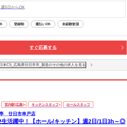
 週5日からOK
K
登録制
週払いOK
未経験歓迎
すぐ応募する
日本CS_広島県廿日市市_製造のその他の求人を見る
宮内駅(広島)
キッチンスタッフ
ホールスタッフ
亭 廿日市串戸店
校生活躍中！【ホール/キッチン】週2日/1日3h～◎