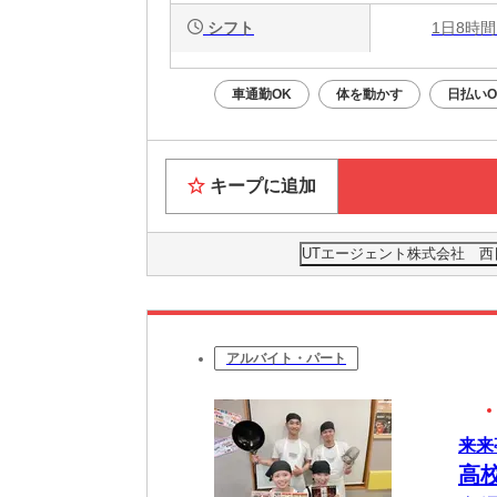
シフト
1日8時間
車通勤OK
体を動かす
日払いO
キープに追加
UTエージェント株式会社 西
アルバイト・パート
来来
高