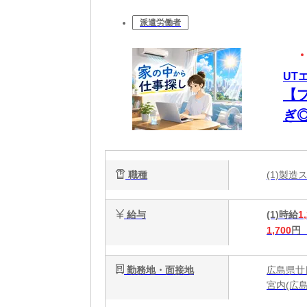
派遣労働者
UT
【
ぎ
職種
(1)製
給与
(1)時給
1
1,700
円
勤務地・面接地
広島県廿
宮内(広