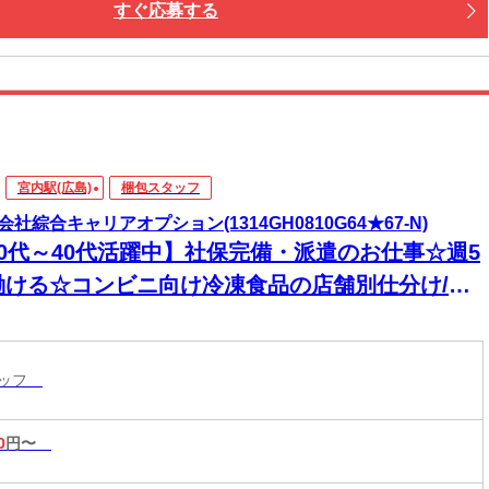
すぐ応募する
宮内駅(広島)
梱包スタッフ
会社綜合キャリアオプション(1314GH0810G64★67-N)
20代～40代活躍中】社保完備・派遣のお仕事☆週5
働ける☆コンビニ向け冷凍食品の店舗別仕分け/日
OK
タッフ
0
円〜