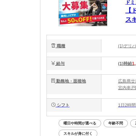
ドミ
【
ス
職種
(1)デ
給与
(1)時給
1
勤務地・面接地
広島県廿日
宮内串戸
シフト
1日2時間
曜日や時間が選べる
年齢不問
スキルが身に付く