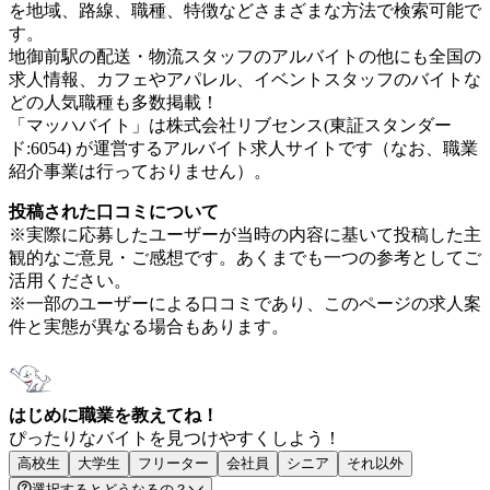
を地域、路線、職種、特徴などさまざまな方法で検索可能で
す。
地御前駅の配送・物流スタッフのアルバイトの他にも全国の
求人情報、カフェやアパレル、イベントスタッフのバイトな
どの人気職種も多数掲載！
「マッハバイト」は株式会社リブセンス(東証スタンダー
ド:6054) が運営するアルバイト求人サイトです（なお、職業
紹介事業は行っておりません）。
投稿された口コミについて
※実際に応募したユーザーが当時の内容に基いて投稿した主
観的なご意見・ご感想です。あくまでも一つの参考としてご
活用ください。
※一部のユーザーによる口コミであり、このページの求人案
件と実態が異なる場合もあります。
はじめに職業を教えてね！
ぴったりなバイトを見つけやすくしよう！
高校生
大学生
フリーター
会社員
シニア
それ以外
選択するとどうなるの？