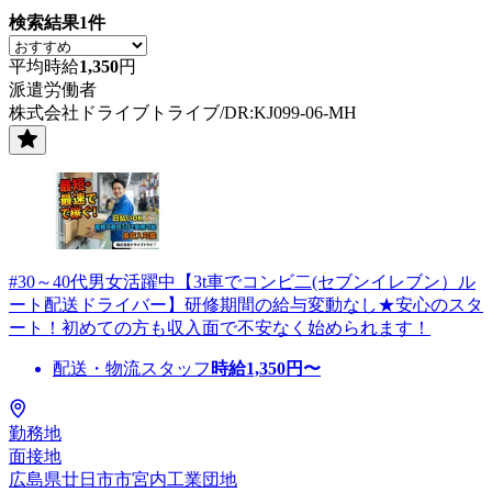
検索結果
1
件
平均時給
1,350
円
派遣労働者
株式会社ドライブトライブ/DR:KJ099-06-MH
#30～40代男女活躍中【3t車でコンビ二(セブンイレブン）ル
ート配送ドライバー】研修期間の給与変動なし★安心のスタ
ート！初めての方も収入面で不安なく始められます！
配送・物流スタッフ
時給
1,350
円〜
勤務地
面接地
広島県廿日市市宮内工業団地