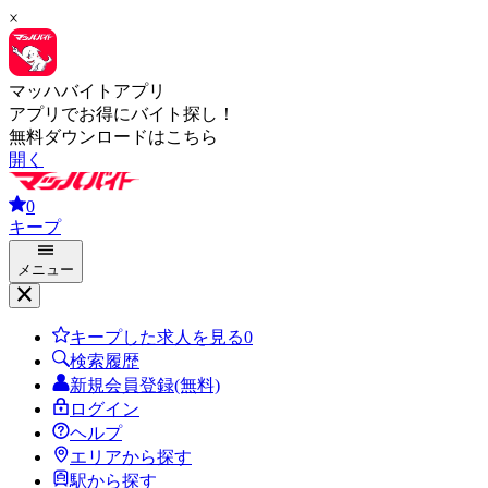
×
マッハバイトアプリ
アプリでお得にバイト探し！
無料ダウンロードはこちら
開く
0
キープ
メニュー
キープした求人を見る
0
検索履歴
新規会員登録(無料)
ログイン
ヘルプ
エリアから探す
駅から探す