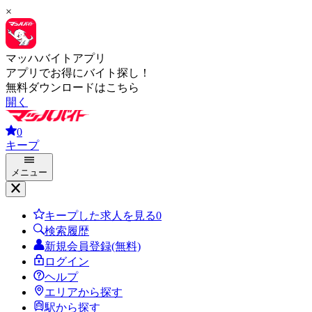
×
マッハバイトアプリ
アプリでお得にバイト探し！
無料ダウンロードはこちら
開く
0
キープ
メニュー
キープした求人を見る
0
検索履歴
新規会員登録(無料)
ログイン
ヘルプ
エリアから探す
駅から探す