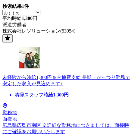
検索結果
1
件
平均時給
1,300
円
派遣労働者
株式会社レソリューション(53954)
未経験から時給1,300円＆交通費支給 長期・がっつり勤務で
安定した収入が見込めます♪
清掃スタッフ
時給
1,300
円
勤務地
面接地
広島県広島市南区 ※詳細な勤務地につきましては、面接時
にご確認をお願いいたします