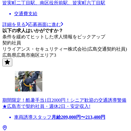
皆実町二丁目駅、南区役所前駅、皆実町六丁目駅
交通費支給
詳細を見る
応募画面に進む
以下の求人はいかがですか？
条件を緩めてヒットした求人情報をピックアップ
契約社員
リライアンス・セキュリティー株式会社(広島交通契約社員)
広島県広島市南区エリア3
期間限定！酷暑手当1日2000円！シニア歓迎の交通誘導警備
★広島市で契約社員・週休2日・安定収入!
車両誘導スタッフ
月給
209,000
円〜
213,400
円