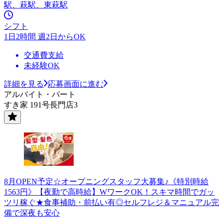
駅、萩駅、東萩駅
シフト
1日2時間 週2日からOK
交通費支給
未経験OK
詳細を見る
応募画面に進む
アルバイト・パート
すき家 191号長門店3
8月OPEN予定☆オープニングスタッフ大募集♪《特別時給
1563円》【夜勤で高時給】WワークOK！スキマ時間でガッ
ツリ稼ぐ★食事補助・前払い有◎セルフレジ＆マニュアル完
備で深夜も安心