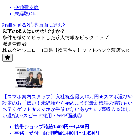
交通費支給
未経験OK
詳細を見る
応募画面に進む
以下の求人はいかがですか？
条件を緩めてヒットした求人情報をピックアップ
派遣労働者
株式会社シエロ_山口県【携帯キャ】ソフトバンク萩店/AF5
【スマホ案内スタッフ】入社祝金最大10万円★スマホ選びや
設定のお手伝い！未経験から始めよう◎最新機種の情報もい
ち早くゲット★スマホが手放せないあなたに♪高収入＆嬉し
い週払い/スピード採用・WEB面談◎
携帯ショップ
時給
1,400
円〜
1,450
円
事務・受付・経理
時給
1,400
円〜
1,450
円