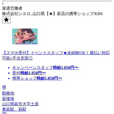
派遣労働者
株式会社シエロ_山口県【★】萩店の携帯ショップ/KB6
【スマホ受付】イベントスタッフ★未経験OK！週払い対応
可能♪手当充実◎
キャンペーンスタッフ
時給
1,850
円〜
受付
時給
1,850
円〜
携帯ショップ
時給
1,850
円〜
勤務地
面接地
山口県萩市大字土原
東萩駅、萩駅