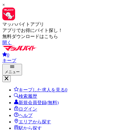
×
マッハバイトアプリ
アプリでお得にバイト探し！
無料ダウンロードはこちら
開く
0
キープ
メニュー
キープした求人を見る
0
検索履歴
新規会員登録(無料)
ログイン
ヘルプ
エリアから探す
駅から探す