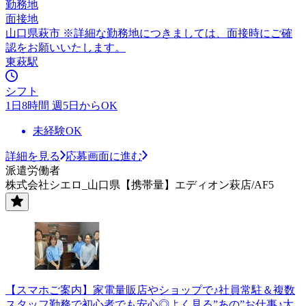
勤務地
面接地
山口県萩市 ※詳細な勤務地につきましては、面接時にご確
認をお願いいたします。
東萩駅
シフト
1日8時間 週5日からOK
未経験OK
詳細を見る
応募画面に進む
派遣労働者
株式会社シエロ_山口県【携帯量】エディオン萩店/AF5
【スマホご案内】家電量販店やショップで♪社員常駐＆複数
スタッフ勤務で初心者でも安心◎よく見る”あの”お仕事♪大