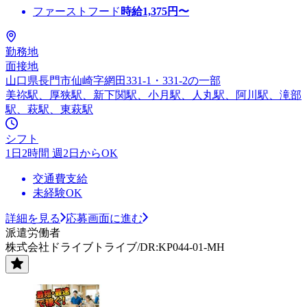
ファーストフード
時給
1,375
円〜
勤務地
面接地
山口県長門市仙崎字網田331-1・331-2の一部
美祢駅、厚狭駅、新下関駅、小月駅、人丸駅、阿川駅、滝部
駅、萩駅、東萩駅
シフト
1日2時間 週2日からOK
交通費支給
未経験OK
詳細を見る
応募画面に進む
派遣労働者
株式会社ドライブトライブ/DR:KP044-01-MH