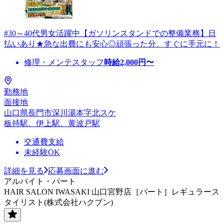
#30～40代男女活躍中【ガソリンスタンドでの整備業務】日
払いあり★急な出費にも安心◎頑張った分、すぐに手元に！
修理・メンテスタッフ
時給
2,000
円〜
勤務地
面接地
山口県長門市深川湯本字北スケ
板持駅、伊上駅、黄波戸駅
交通費支給
未経験OK
詳細を見る
応募画面に進む
アルバイト・パート
HAIR SALON IWASAKI 山口宮野店［パート］レギュラース
タイリスト(株式会社ハクブン)