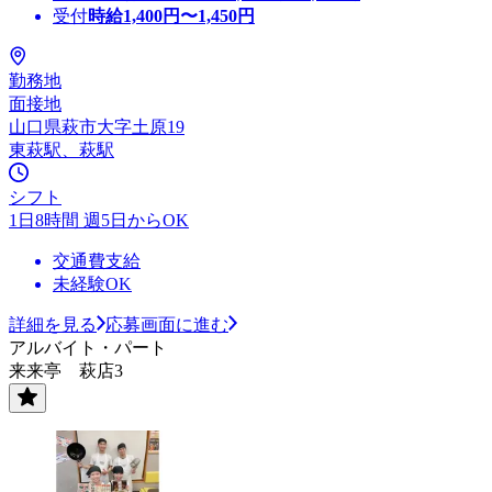
受付
時給
1,400
円〜
1,450
円
勤務地
面接地
山口県萩市大字土原19
東萩駅、萩駅
シフト
1日8時間 週5日からOK
交通費支給
未経験OK
詳細を見る
応募画面に進む
アルバイト・パート
来来亭 萩店3