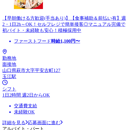
【早朝働ける方歓迎(手当あり)】【食事補助＆前払い有】週
2・1日2h～OK！セルフレジで簡単接客◎マニュアル完備で
初バイト・未経験も安心！積極採用中
ファーストフード
時給
1,100
円〜
勤務地
面接地
山口県萩市大字平安古町127
玉江駅
シフト
1日2時間 週2日からOK
交通費支給
未経験OK
詳細を見る
応募画面に進む
アルバイト・パート