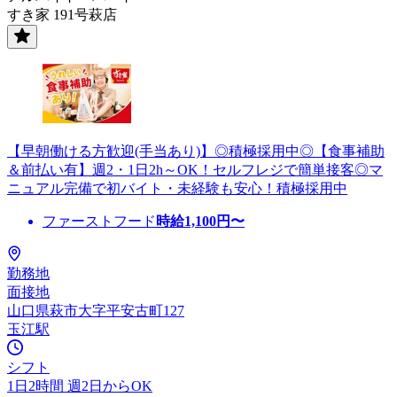
すき家 191号萩店
【早朝働ける方歓迎(手当あり)】◎積極採用中◎【食事補助
＆前払い有】週2・1日2h～OK！セルフレジで簡単接客◎マ
ニュアル完備で初バイト・未経験も安心！積極採用中
ファーストフード
時給
1,100
円〜
勤務地
面接地
山口県萩市大字平安古町127
玉江駅
シフト
1日2時間 週2日からOK