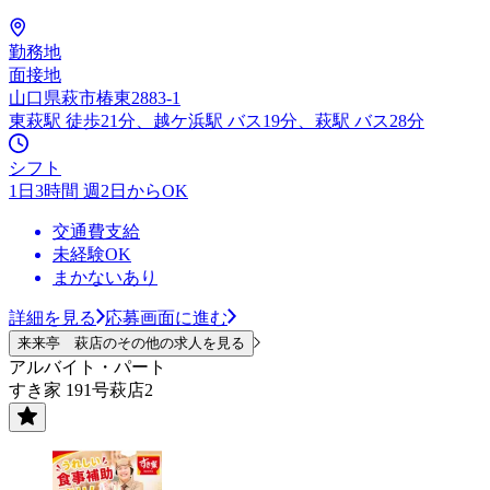
勤務地
面接地
山口県萩市椿東2883-1
東萩駅 徒歩21分、越ケ浜駅 バス19分、萩駅 バス28分
シフト
1日3時間 週2日からOK
交通費支給
未経験OK
まかないあり
詳細を見る
応募画面に進む
来来亭 萩店のその他の求人を見る
アルバイト・パート
すき家 191号萩店2