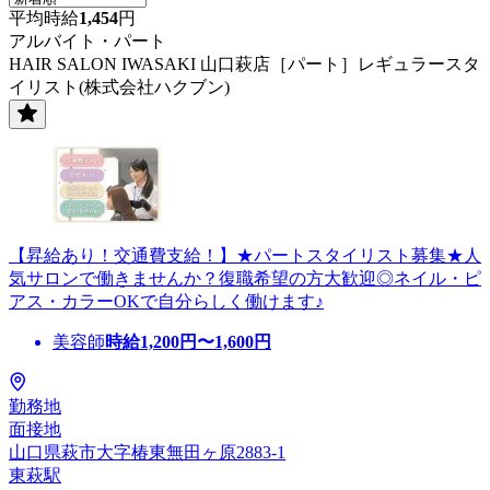
平均時給
1,454
円
アルバイト・パート
HAIR SALON IWASAKI 山口萩店［パート］レギュラースタ
イリスト(株式会社ハクブン)
【昇給あり！交通費支給！】★パートスタイリスト募集★人
気サロンで働きませんか？復職希望の方大歓迎◎ネイル・ピ
アス・カラーOKで自分らしく働けます♪
美容師
時給
1,200
円〜
1,600
円
勤務地
面接地
山口県萩市大字椿東無田ヶ原2883-1
東萩駅