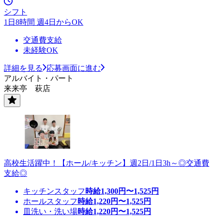
シフト
1日8時間 週4日からOK
交通費支給
未経験OK
詳細を見る
応募画面に進む
アルバイト・パート
来来亭 萩店
高校生活躍中！【ホール/キッチン】週2日/1日3h～◎交通費
支給◎
キッチンスタッフ
時給
1,300
円〜
1,525
円
ホールスタッフ
時給
1,220
円〜
1,525
円
皿洗い・洗い場
時給
1,220
円〜
1,525
円