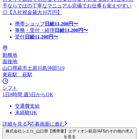
手ならではの丁寧なマニュアル完備でお仕事も覚えやすい
◎【入社祝金最大10万円】
携帯ショップ
日給
11,200
円〜
事務・受付・経理
日給
11,200
円〜
受付
日給
11,200
円〜
勤務地
面接地
山口県萩市土原川島沖田519
東萩駅、萩駅
シフト
1日8時間 週5日からOK
交通費支給
未経験OK
詳細を見る
応募画面に進む
株式会社シエロ_山口県【携帯量】エディオン萩店/AF5のその他の求人
を見る