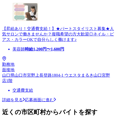
【昇給あり！交通費支給！】★パートスタイリスト募集★人
気サロンで働きませんか？復職希望の方大歓迎◎ネイル・ピ
アス・カラーOKで自分らしく働けます♪
美容師
時給
1,200
円〜
1,600
円
勤務地
面接地
山口県山口市宮野上長登路1804-1 ウエスタまるき山口宮野
店1階
交通費支給
詳細を見る
応募画面に進む
近くの市区町村からバイトを探す