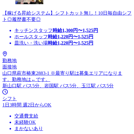
【稼げる昇給システム】シフトカット無し！10日毎自由シフ
ト◎履歴書不要◎
キッチンスタッフ
時給
1,300
円〜
1,525
円
ホールスタッフ
時給
1,220
円〜
1,525
円
皿洗い・洗い場
時給
1,220
円〜
1,525
円
勤務地
面接地
山口県萩市椿東2883-1 ※最寄り駅は募集エリアになりま
す。勤務地は←です。
新山口駅 バス5分、岩国駅 バス5分、玉江駅 バス5分
シフト
1日3時間 週2日からOK
交通費支給
未経験OK
まかないあり