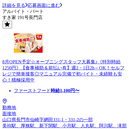
詳細を見る
応募画面に進む
アルバイト・パート
すき家 191号長門店
8月OPEN予定☆オープニングスタッフ大募集♪《特別時給
1250円》【食事補助＆前払い有】週2・1日2h～OK！セルフ
レジで簡単接客◎マニュアル完備で初バイト・未経験も安
心！積極採用中
ファーストフード
時給
1,100
円〜
勤務地
面接地
山口県長門市仙崎字網田331-1・331-2の一部
美祢駅、厚狭駅、新下関駅、小月駅、人丸駅、阿川駅、滝部