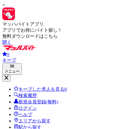
×
マッハバイトアプリ
アプリでお得にバイト探し！
無料ダウンロードはこちら
開く
0
キープ
メニュー
キープした求人を見る
0
検索履歴
新規会員登録(無料)
ログイン
ヘルプ
エリアから探す
駅から探す