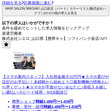
詳細を見る
応募画面に進む
HAIR SALON IWASAKI 山口萩店［パート］カラーリスト(株式会社ハ
クブン)のその他の求人を見る
以下の求人はいかがですか？
条件を緩めてヒットした求人情報をピックアップ
派遣労働者
株式会社シエロ_山口県【携帯キャ】ソフトバンク萩店/AF5
【スマホ案内スタッフ】入社祝金最大10万円★スマホ選びや
設定のお手伝い！未経験から始めよう◎最新機種の情報もい
ち早くゲット★スマホが手放せないあなたに♪高収入＆嬉し
い週払い/スピード採用・WEB面談◎
携帯ショップ
時給
1,400
円〜
1,450
円
事務・受付・経理
時給
1,400
円〜
1,450
円