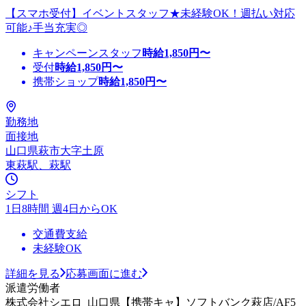
【スマホ受付】イベントスタッフ★未経験OK！週払い対応
可能♪手当充実◎
キャンペーンスタッフ
時給
1,850
円〜
受付
時給
1,850
円〜
携帯ショップ
時給
1,850
円〜
勤務地
面接地
山口県萩市大字土原
東萩駅、萩駅
シフト
1日8時間 週4日からOK
交通費支給
未経験OK
詳細を見る
応募画面に進む
派遣労働者
株式会社シエロ_山口県【携帯キャ】ソフトバンク萩店/AF5