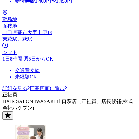
受付
時給
1,400
円〜
1,450
円
勤務地
面接地
山口県萩市大字土原19
東萩駅、萩駅
シフト
1日8時間 週5日からOK
交通費支給
未経験OK
詳細を見る
応募画面に進む
正社員
HAIR SALON IWASAKI 山口萩店［正社員］店長候補(株式
会社ハクブン)