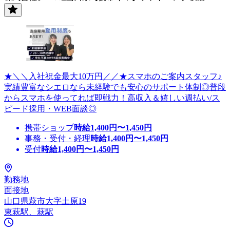
★＼＼入社祝金最大10万円／／★スマホのご案内スタッフ♪
実績豊富なシエロなら未経験でも安心のサポート体制◎普段
からスマホを使ってれば即戦力！高収入＆嬉しい週払い/ス
ピード採用・WEB面談◎
携帯ショップ
時給
1,400
円〜
1,450
円
事務・受付・経理
時給
1,400
円〜
1,450
円
受付
時給
1,400
円〜
1,450
円
勤務地
面接地
山口県萩市大字土原19
東萩駅、萩駅