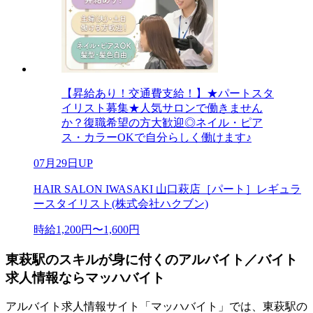
【昇給あり！交通費支給！】★パートスタ
イリスト募集★人気サロンで働きません
か？復職希望の方大歓迎◎ネイル・ピア
ス・カラーOKで自分らしく働けます♪
07月29日UP
HAIR SALON IWASAKI 山口萩店［パート］レギュラ
ースタイリスト(株式会社ハクブン)
時給1,200円〜1,600円
東萩駅のスキルが身に付くのアルバイト／バイト
求人情報ならマッハバイト
アルバイト求人情報サイト「マッハバイト」では、東萩駅の