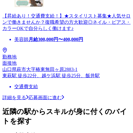
【昇給あり！交通費支給！】★スタイリスト募集★人気サロ
ンで働きませんか？復職希望の方大歓迎◎ネイル・ピアス・
カラーOKで自分らしく働けます♪
美容師
月給
300,000
円〜
400,000
円
勤務地
面接地
山口県萩市大字椿東無田ヶ原2883-1
東萩駅 徒歩22分、越ケ浜駅 徒歩25分、飯井駅
交通費支給
詳細を見る
応募画面に進む
近隣の駅からスキルが身に付くのバイ
トを探す