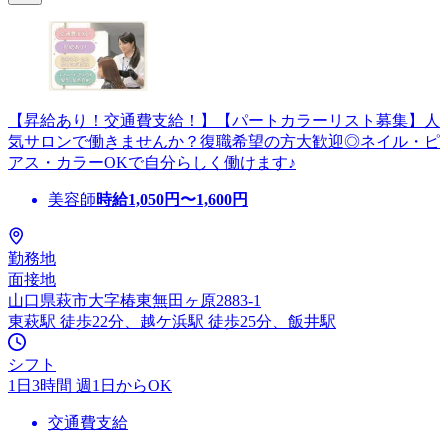
【昇給あり！交通費支給！】【パートカラーリスト募集】人
気サロンで働きませんか？復職希望の方大歓迎◎ネイル・ピ
アス・カラーOKで自分らしく働けます♪
美容師
時給
1,050
円〜
1,600
円
勤務地
面接地
山口県萩市大字椿東無田ヶ原2883-1
東萩駅 徒歩22分、越ケ浜駅 徒歩25分、飯井駅
シフト
1日3時間 週1日からOK
交通費支給