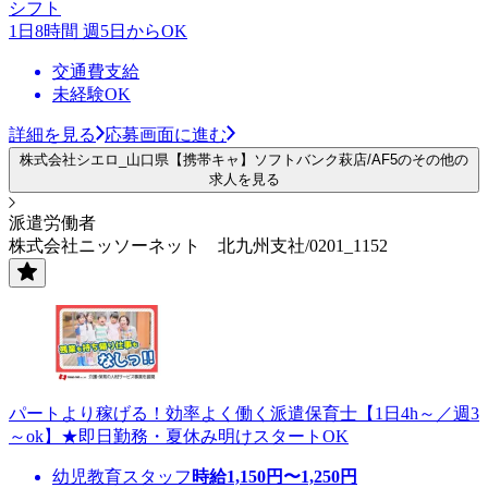
シフト
1日8時間 週5日からOK
交通費支給
未経験OK
詳細を見る
応募画面に進む
株式会社シエロ_山口県【携帯キャ】ソフトバンク萩店/AF5のその他の
求人を見る
派遣労働者
株式会社ニッソーネット 北九州支社/0201_1152
パートより稼げる！効率よく働く派遣保育士【1日4h～／週3
～ok】★即日勤務・夏休み明けスタートOK
幼児教育スタッフ
時給
1,150
円〜
1,250
円