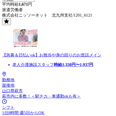
平均時給
1,671
円
派遣労働者
株式会社ニッソーネット 北九州支社/1201_6121
【急募＆日払いok】お散歩や身の回りのお世話メイン
老人介護施設スタッフ
時給
1,350
円〜
1,937
円
勤務地
面接地
山口県萩市
萩市内に多数！＜駅チカ・車通勤okも有＞
シフト
1日8時間 週5日からOK