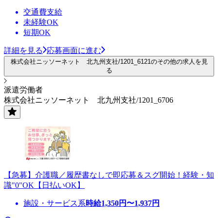
交通費支給
未経験OK
短期OK
詳細を見る
応募画面に進む
株式会社ニッソーネット 北九州支社/1201_6121のその他の求人を見
る
派遣労働者
株式会社ニッソーネット 北九州支社/1201_6706
【急募】介護職／履歴書なしで即応募＆スグ開始！経験・知
識"0"OK【日払いOK】
施設・サービス系
時給
1,350
円〜
1,937
円