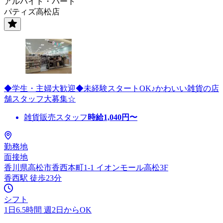
アルバイト・パート
パティズ高松店
◆学生・主婦大歓迎◆未経験スタートOK♪かわいい雑貨の店
舗スタッフ大募集☆
雑貨販売スタッフ
時給
1,040
円〜
勤務地
面接地
香川県高松市香西本町1-1 イオンモール高松3F
香西駅 徒歩23分
シフト
1日6.5時間 週2日からOK