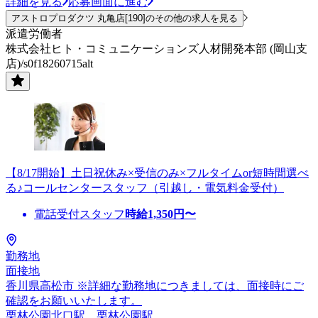
詳細を見る
応募画面に進む
アストロプロダクツ 丸亀店[190]のその他の求人を見る
派遣労働者
株式会社ヒト・コミュニケーションズ人材開発本部 (岡山支
店)/s0f18260715alt
【8/17開始】土日祝休み×受信のみ×フルタイムor短時間選べ
る♪コールセンタースタッフ（引越し・電気料金受付）
電話受付スタッフ
時給
1,350
円〜
勤務地
面接地
香川県高松市 ※詳細な勤務地につきましては、面接時にご
確認をお願いいたします。
栗林公園北口駅、栗林公園駅