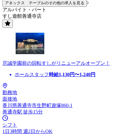
アネックス テーブルのその他の求人を見る
アルバイト・パート
すし遊館善通寺店
尽誠学園前の回転すしがリニューアルオープン！
ホールスタッフ
時給
1,130
円〜
1,240
円
勤務地
面接地
香川県善通寺市生野町遊塚860-1
善通寺駅 徒歩15分
シフト
1日3時間 週2日からOK