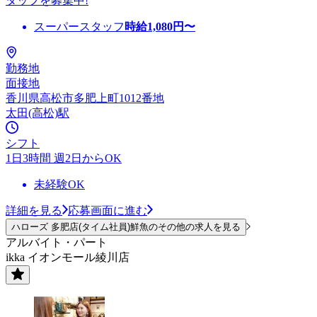
タッフを募集中!
スーパースタッフ
時給
1,080
円〜
勤務地
面接地
香川県高松市多肥上町1012番地
太田(高松)駅
シフト
1日3時間 週2日からOK
未経験OK
詳細を見る
応募画面に進む
ハローズ 多肥店(タイム社員)鮮魚のその他の求人を見る
アルバイト・パート
ikka イオンモール綾川店