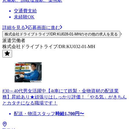
丸亀駅、讃岐塩屋駅、栗熊駅
交通費支給
未経験OK
詳細を見る
応募画面に進む
株式会社ドライブトライブ/DR:KU028-01-MHのその他の求人を見る
派遣労働者
株式会社ドライブトライブ/DR:KU032-01-MH
#30～40代男女活躍中【4t車にて鉄製・金物資材の配送業
務】昇給あり★頑張りはしっかり評価！「やる気」がきちん
とカタチになる職場です！
配送・物流スタッフ
時給
1,700
円〜