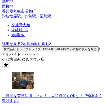
勤務地
面接地
香川県丸亀市昭和町
讃岐塩屋駅、丸亀駅、栗熊駅
交通費支給
未経験OK
短期OK
詳細を見る
応募画面に進む
株式会社ドライブトライブ/DR:KU032-01-MHのその他の求人を見る
アルバイト・パート
そじ坊 高松ゆめタウン店
「時間を有効活用したい！」→短時間もOKなので効率よく
稼げます♪