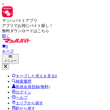
×
マッハバイトアプリ
アプリでお得にバイト探し！
無料ダウンロードはこちら
開く
0
キープ
メニュー
キープした求人を見る
0
検索履歴
新規会員登録(無料)
ログイン
ヘルプ
エリアから探す
駅から探す