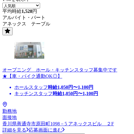
平均時給
1,528
円
アルバイト・パート
アネックス テーブル
オープニング ホール・キッチンスタッフ募集中です
★【車・バイク通勤OK◎】
ホールスタッフ
時給
1,050
円〜
1,100
円
キッチンスタッフ
時給
1,050
円〜
1,100
円
勤務地
面接地
香川県善通寺市原田町1098－5 アネックスビル ２F
詳細を見る
応募画面に進む