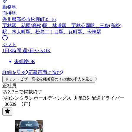
勤務地
面接地
香川県高松市松縄町35-16
栗林駅、花園(高松)駅、林道駅、栗林公園駅、三条(高松)
駅、木太町駅、松島二丁目駅、瓦町駅、今橋駅
シフト
1日3時間 週3日からOK
未経験OK
詳細を見る
応募画面に進む
ドミノ・ピザ 高松松縄町店のその他の求人を見る
正社員
あと7日で掲載終了
(株)シンクランホールディングス_丸亀RS_配送ドライバー
_36639_【正】