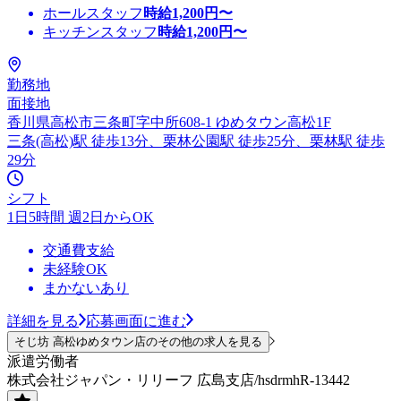
ホールスタッフ
時給
1,200
円〜
キッチンスタッフ
時給
1,200
円〜
勤務地
面接地
香川県高松市三条町字中所608-1 ゆめタウン高松1F
三条(高松)駅 徒歩13分、栗林公園駅 徒歩25分、栗林駅 徒歩
29分
シフト
1日5時間 週2日からOK
交通費支給
未経験OK
まかないあり
詳細を見る
応募画面に進む
そじ坊 高松ゆめタウン店のその他の求人を見る
派遣労働者
株式会社ジャパン・リリーフ 広島支店/hsdrmhR-13442