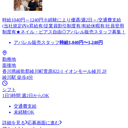
時給1040円～1240円※経験により優遇/週2日～/交通費支給
(当社規定内)/昇給有/従業員割引制度有/有給休暇有/社員登用
制度有★ネイル・ピアス自由◎アパレル販売スタッフ募集！
アパレル販売スタッフ
時給
1,040
円〜
1,240
円
勤務地
面接地
香川県綾歌郡綾川町萱原822-1 イオンモール綾川 2F
綾川駅 徒歩4分
シフト
1日5時間 週2日からOK
交通費支給
未経験OK
詳細を見る
応募画面に進む