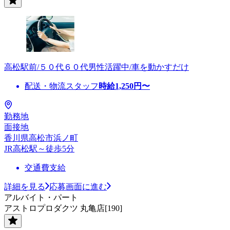
高松駅前/５０代６０代男性活躍中/車を動かすだけ
配送・物流スタッフ
時給
1,250
円〜
勤務地
面接地
香川県高松市浜ノ町
JR高松駅～徒歩5分
交通費支給
詳細を見る
応募画面に進む
アルバイト・パート
アストロプロダクツ 丸亀店[190]