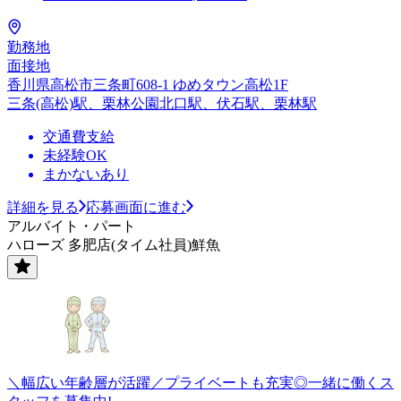
勤務地
面接地
香川県高松市三条町608-1 ゆめタウン高松1F
三条(高松)駅、栗林公園北口駅、伏石駅、栗林駅
交通費支給
未経験OK
まかないあり
詳細を見る
応募画面に進む
アルバイト・パート
ハローズ 多肥店(タイム社員)鮮魚
＼幅広い年齢層が活躍／プライベートも充実◎一緒に働くス