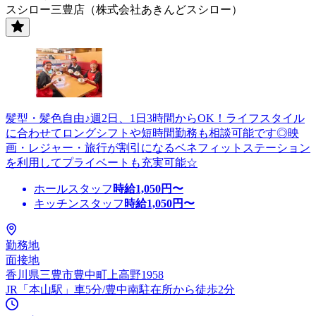
スシロー三豊店（株式会社あきんどスシロー）
髪型・髪色自由♪週2日、1日3時間からOK！ライフスタイル
に合わせてロングシフトや短時間勤務も相談可能です◎映
画・レジャー・旅行が割引になるベネフィットステーション
を利用してプライベートも充実可能☆
ホールスタッフ
時給
1,050
円〜
キッチンスタッフ
時給
1,050
円〜
勤務地
面接地
香川県三豊市豊中町上高野1958
JR「本山駅」車5分/豊中南駐在所から徒歩2分