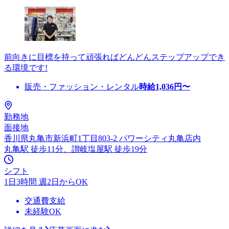
前向きに目標を持って頑張ればどんどんステップアップでき
る環境です!
販売・ファッション・レンタル
時給
1,036
円〜
勤務地
面接地
香川県丸亀市新浜町1丁目803-2 パワーシティ丸亀店内
丸亀駅 徒歩11分、讃岐塩屋駅 徒歩19分
シフト
1日3時間 週2日からOK
交通費支給
未経験OK