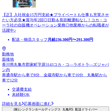
【正】入社祝金15万円支給★プライベートも仕事も充実させ
たい方必見★賞与年2回◎日勤＆長距離運転なし！コカ・コ
ーラ社の自販機オペレーション業務◎他業種からの転職者が
活躍中♪
配送・物流スタッフ
月給
236,300
円〜
291,300
円
勤務地
面接地
香川県丸亀市郡家町字原3143コカ・コ―ラボトラ―ズジャパ
ン内
善通寺駅から車で8分 金蔵寺駅から車で10分 丸亀駅から
車で12分
交通費支給
未経験OK
詳細を見る
応募画面に進む
(株)シンクランホールディングス_丸亀RS_配送ドライバー