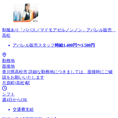
制服あり「パパス／マドモアゼルノンノン」アパレル販売
高松
アパレル販売スタッフ
時給
1,400
円〜
1,500
円
勤務地
面接地
香川県高松市 詳細な勤務地につきましては、面接時にご確
認をお願いいたします
片原町(高松)駅
シフト
週4日からOK
交通費支給