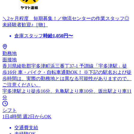
＼2ヶ月程度 短期募集！／物流センターの作業スタッフ◎
未経験者歓迎♪［物］
倉庫スタッフ
時給
1,050
円〜
勤務地
面接地
香川県綾歌郡宇多津町浜三番丁37-1 予讃線「宇多津駅」徒
歩16分 車・バイク・自転車通勤OK！ ※下記の駅名および徒
歩時間は、実際の勤務地とは異なる可能性がありますので、
ご注意ください。
宇多津駅より徒歩16分、丸亀駅より車10分、坂出駅より車11
分
シフト
1日4時間 週2日からOK
交通費支給
未経験OK