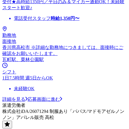
受付★高時給1350円／平日のみ＆マイカー通勤OK！未経験
スタート歓迎♪
電話受付スタッフ
時給
1,350
円〜
勤務地
面接地
香川県高松市 ※詳細な勤務地につきましては、面接時にご
確認をお願いいたします。
瓦町駅、栗林公園駅
シフト
1日7.5時間 週5日からOK
未経験OK
詳細を見る
応募画面に進む
派遣労働者
株式会社iDA/26071294 制服あり「パパス/マドモアゼルノン
ノン」アパレル販売 高松