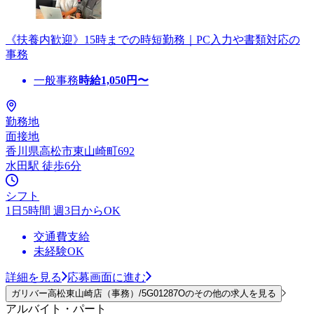
《扶養内歓迎》15時までの時短勤務｜PC入力や書類対応の
事務
一般事務
時給
1,050
円〜
勤務地
面接地
香川県高松市東山崎町692
水田駅 徒歩6分
シフト
1日5時間 週3日からOK
交通費支給
未経験OK
詳細を見る
応募画面に進む
ガリバー高松東山崎店（事務）/5G01287Oのその他の求人を見る
アルバイト・パート