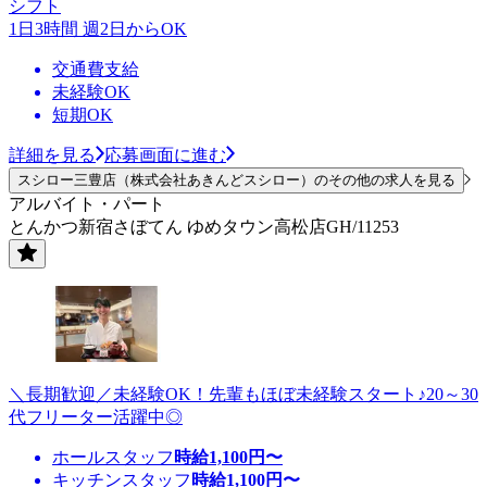
シフト
1日3時間 週2日からOK
交通費支給
未経験OK
短期OK
詳細を見る
応募画面に進む
スシロー三豊店（株式会社あきんどスシロー）のその他の求人を見る
アルバイト・パート
とんかつ新宿さぼてん ゆめタウン高松店GH/11253
＼長期歓迎／未経験OK！先輩もほぼ未経験スタート♪20～30
代フリーター活躍中◎
ホールスタッフ
時給
1,100
円〜
キッチンスタッフ
時給
1,100
円〜