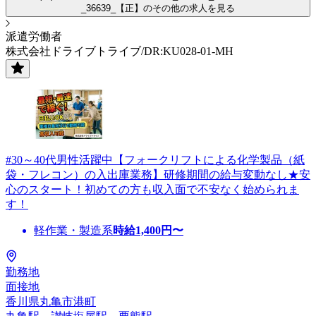
_36639_【正】のその他の求人を見る
派遣労働者
株式会社ドライブトライブ/DR:KU028-01-MH
#30～40代男性活躍中【フォークリフトによる化学製品（紙
袋・フレコン）の入出庫業務】研修期間の給与変動なし★安
心のスタート！初めての方も収入面で不安なく始められま
す！
軽作業・製造系
時給
1,400
円〜
勤務地
面接地
香川県丸亀市港町