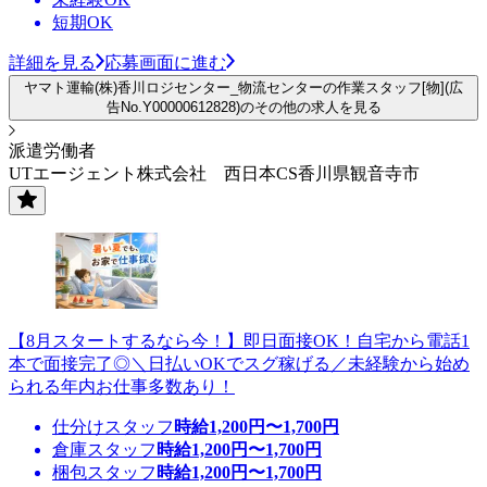
短期OK
詳細を見る
応募画面に進む
ヤマト運輸(株)香川ロジセンター_物流センターの作業スタッフ[物](広
告No.Y00000612828)のその他の求人を見る
派遣労働者
UTエージェント株式会社 西日本CS香川県観音寺市
【8月スタートするなら今！】即日面接OK！自宅から電話1
本で面接完了◎＼日払いOKでスグ稼げる／未経験から始め
られる年内お仕事多数あり！
仕分けスタッフ
時給
1,200
円〜
1,700
円
倉庫スタッフ
時給
1,200
円〜
1,700
円
梱包スタッフ
時給
1,200
円〜
1,700
円