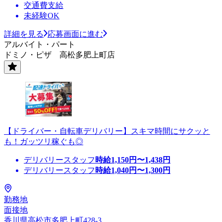
交通費支給
未経験OK
詳細を見る
応募画面に進む
アルバイト・パート
ドミノ・ピザ 高松多肥上町店
【ドライバー・自転車デリバリー】スキマ時間にサクッと
も！ガッツリ稼ぐも◎
デリバリースタッフ
時給
1,150
円〜
1,438
円
デリバリースタッフ
時給
1,040
円〜
1,300
円
勤務地
面接地
香川県高松市多肥上町428-3