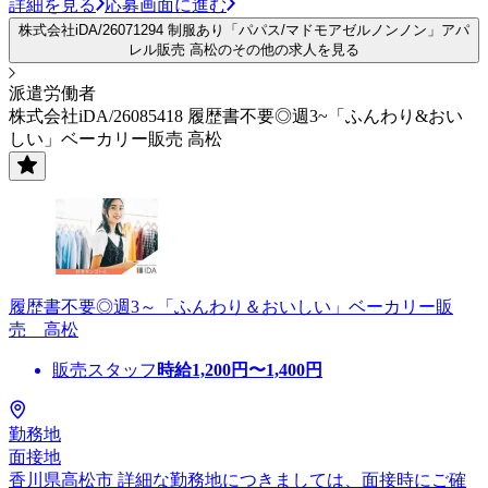
詳細を見る
応募画面に進む
株式会社iDA/26071294 制服あり「パパス/マドモアゼルノンノン」アパ
レル販売 高松のその他の求人を見る
派遣労働者
株式会社iDA/26085418 履歴書不要◎週3~「ふんわり&おい
しい」ベーカリー販売 高松
履歴書不要◎週3～「ふんわり＆おいしい」ベーカリー販
売 高松
販売スタッフ
時給
1,200
円〜
1,400
円
勤務地
面接地
香川県高松市 詳細な勤務地につきましては、面接時にご確