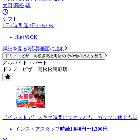
太田(高松)駅
シフト
1日2時間 週3日からOK
未経験OK
詳細を見る
応募画面に進む
ドミノ・ピザ 高松多肥上町店のその他の求人を見る
アルバイト・パート
ドミノ・ピザ 高松松縄町店
【インストア】スキマ時間にサクッとも！ガッツリ稼ぐも◎
インストアスタッフ
時給
1,040
円〜
1,300
円