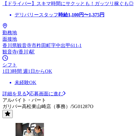
【ドライバー】スキマ時間にサクッとも！ガッツリ稼ぐも◎
デリバリースタッフ
時給
1,100
円〜
1,375
円
勤務地
面接地
香川県観音寺市柞田町字中出甲611-1
観音寺(香川)駅
シフト
1日3時間 週1日からOK
未経験OK
詳細を見る
応募画面に進む
アルバイト・パート
ガリバー高松東山崎店（事務）/5G01287O