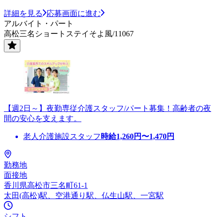
詳細を見る
応募画面に進む
アルバイト・パート
高松三名ショートステイそよ風/11067
【週2日～】夜勤専従介護スタッフ/パート募集！高齢者の夜
間の安心を支えます。
老人介護施設スタッフ
時給
1,260
円〜
1,470
円
勤務地
面接地
香川県高松市三名町61-1
太田(高松)駅、空港通り駅、仏生山駅、一宮駅
シフト