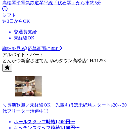
高松琴平電気鉄道琴平線「伏石駅」から車約5分
シフト
週3日からOK
交通費支給
未経験OK
詳細を見る
応募画面に進む
アルバイト・パート
とんかつ新宿さぼてん ゆめタウン高松店GH/11253
＼長期歓迎／未経験OK！先輩もほぼ未経験スタート♪20～30
代フリーター活躍中◎
ホールスタッフ
時給
1,100
円〜
キッチンスタッフ
時給
1,100
円〜