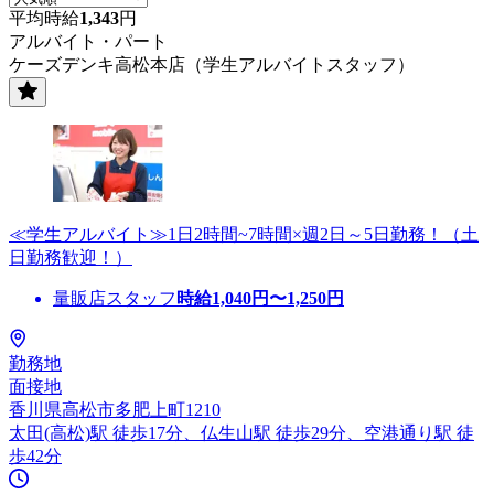
平均時給
1,343
円
アルバイト・パート
ケーズデンキ高松本店（学生アルバイトスタッフ）
≪学生アルバイト≫1日2時間~7時間×週2日～5日勤務！（土
日勤務歓迎！）
量販店スタッフ
時給
1,040
円〜
1,250
円
勤務地
面接地
香川県高松市多肥上町1210
太田(高松)駅 徒歩17分、仏生山駅 徒歩29分、空港通り駅 徒
歩42分