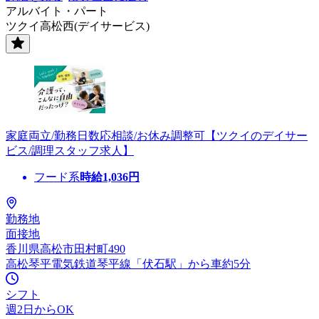
アルバイト・パート
ツクイ高松西(デイサービス)
家庭両立/勤務日数応相談/お休み調整可【ツクイのデイサー
ビス/調理スタッフ求人】
フード系
時給
1,036
円
勤務地
面接地
香川県高松市田村町490
高松琴平電気鉄道琴平線「伏石駅」から車約5分
シフト
週2日からOK