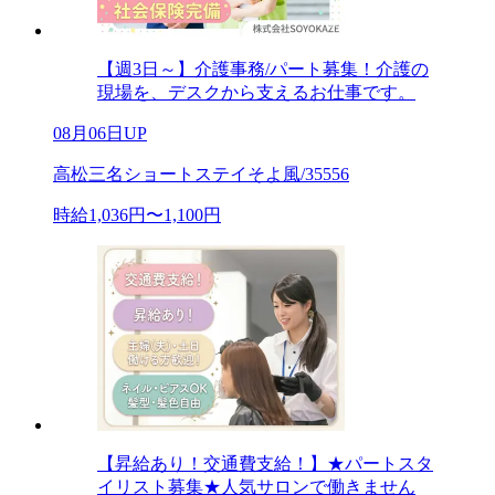
【週3日～】介護事務/パート募集！介護の
現場を、デスクから支えるお仕事です。
08月06日UP
高松三名ショートステイそよ風/35556
時給1,036円〜1,100円
【昇給あり！交通費支給！】★パートスタ
イリスト募集★人気サロンで働きません