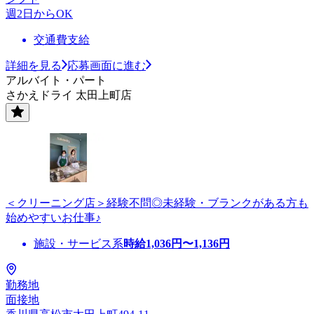
週2日からOK
交通費支給
詳細を見る
応募画面に進む
アルバイト・パート
さかえドライ 太田上町店
＜クリーニング店＞経験不問◎未経験・ブランクがある方も
始めやすいお仕事♪
施設・サービス系
時給
1,036
円〜
1,136
円
勤務地
面接地