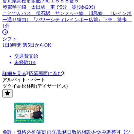
香川県高松市多肥下町１５５８番５
琴電琴平線 太田駅 車で5分 徒歩約20分
ことでんバス 伏石駅 サンメッセ線、川島線 （レインボ
ー通り経由）『パワーシティレインボー店前』下車 徒歩
1分
シフト
1日8時間 週5日からOK
交通費支給
未経験OK
詳細を見る
応募画面に進む
アルバイト・パート
ツクイ高松林町(デイサービス)
免許・資格必須/家庭両立/勤務日数応相談/お休み調整可【ツ