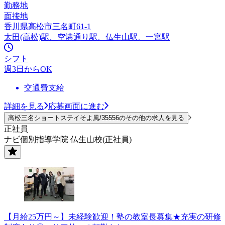
勤務地
面接地
香川県高松市三名町61-1
太田(高松)駅、空港通り駅、仏生山駅、一宮駅
シフト
週3日からOK
交通費支給
詳細を見る
応募画面に進む
高松三名ショートステイそよ風/35556のその他の求人を見る
正社員
ナビ個別指導学院 仏生山校(正社員)
【月給25万円～】未経験歓迎！塾の教室長募集★充実の研修