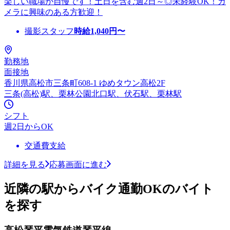
楽しい職場が自慢です！土日を含む週2日～◎未経験OK！カ
メラに興味のある方歓迎！
撮影スタッフ
時給
1,040
円〜
勤務地
面接地
香川県高松市三条町608-1 ゆめタウン高松2F
三条(高松)駅、栗林公園北口駅、伏石駅、栗林駅
シフト
週2日からOK
交通費支給
詳細を見る
応募画面に進む
近隣の駅からバイク通勤OKのバイト
を探す