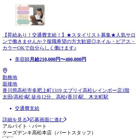
【昇給あり！交通費支給！】★スタイリスト募集★人気サロ
ンで働きませんか？復職希望の方大歓迎◎ネイル・ピアス・
カラーOKで自分らしく働けます♪
美容師
月給
210,000
円〜
400,000
円
勤務地
面接地
香川県高松市多肥上町1319 エブリイ高松レインボー店1階
太田(高松)駅 徒歩12分、高松(香川)駅、木太町駅
交通費支給
詳細を見る
応募画面に進む
アルバイト・パート
ケーズデンキ高松本店（パートスタッフ）