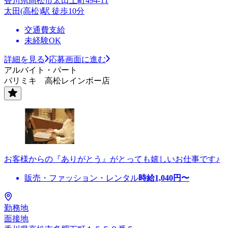
香川県高松市太田上町494-11
太田(高松)駅 徒歩10分
交通費支給
未経験OK
詳細を見る
応募画面に進む
アルバイト・パート
パリミキ 高松レインボー店
お客様からの『ありがとう』がとっても嬉しいお仕事です♪
販売・ファッション・レンタル
時給
1,040
円〜
勤務地
面接地