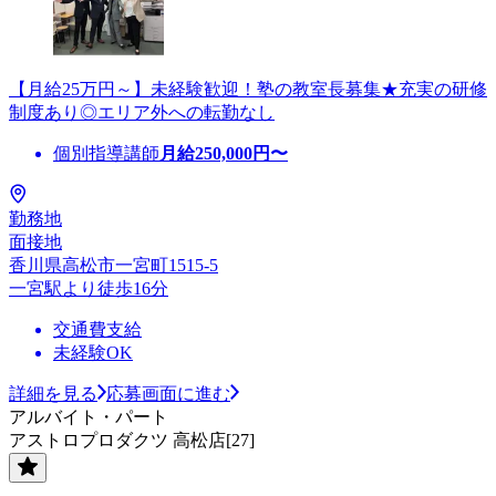
【月給25万円～】未経験歓迎！塾の教室長募集★充実の研修
制度あり◎エリア外への転勤なし
個別指導講師
月給
250,000
円〜
勤務地
面接地
香川県高松市一宮町1515-5
一宮駅より徒歩16分
交通費支給
未経験OK
詳細を見る
応募画面に進む
アルバイト・パート
アストロプロダクツ 高松店[27]