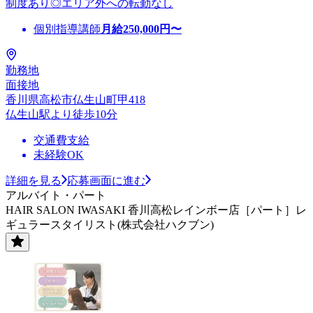
制度あり◎エリア外への転勤なし
個別指導講師
月給
250,000
円〜
勤務地
面接地
香川県高松市仏生山町甲418
仏生山駅より徒歩10分
交通費支給
未経験OK
詳細を見る
応募画面に進む
アルバイト・パート
HAIR SALON IWASAKI 香川高松レインボー店［パート］レ
ギュラースタイリスト(株式会社ハクブン)