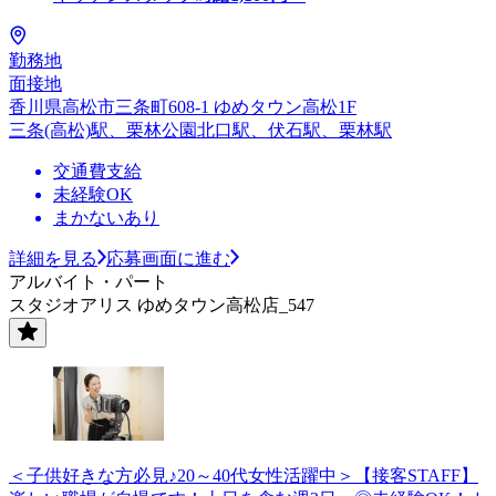
勤務地
面接地
香川県高松市三条町608-1 ゆめタウン高松1F
三条(高松)駅、栗林公園北口駅、伏石駅、栗林駅
交通費支給
未経験OK
まかないあり
詳細を見る
応募画面に進む
アルバイト・パート
スタジオアリス ゆめタウン高松店_547
＜子供好きな方必見♪20～40代女性活躍中＞【接客STAFF】