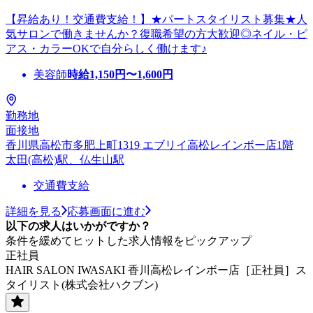
【昇給あり！交通費支給！】★パートスタイリスト募集★人
気サロンで働きませんか？復職希望の方大歓迎◎ネイル・ピ
アス・カラーOKで自分らしく働けます♪
美容師
時給
1,150
円〜
1,600
円
勤務地
面接地
香川県高松市多肥上町1319 エブリイ高松レインボー店1階
太田(高松)駅、仏生山駅
交通費支給
詳細を見る
応募画面に進む
以下の求人はいかがですか？
条件を緩めてヒットした求人情報をピックアップ
正社員
HAIR SALON IWASAKI 香川高松レインボー店［正社員］ス
タイリスト(株式会社ハクブン)