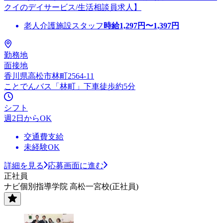
クイのデイサービス/生活相談員求人】
老人介護施設スタッフ
時給
1,297
円〜
1,397
円
勤務地
面接地
香川県高松市林町2564-11
ことでんバス「林町」下車徒歩約5分
シフト
週2日からOK
交通費支給
未経験OK
詳細を見る
応募画面に進む
正社員
ナビ個別指導学院 高松一宮校(正社員)