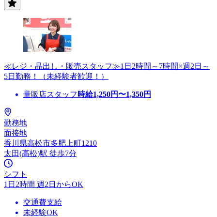
≪レジ・品出し・販売スタッフ≫1日2時間～7時間×週2日～
5日勤務！（未経験者歓迎！）
量販店スタッフ
時給
1,250
円〜
1,350
円
勤務地
面接地
香川県高松市多肥上町1210
太田(高松)駅 徒歩7分
シフト
1日2時間 週2日からOK
交通費支給
未経験OK