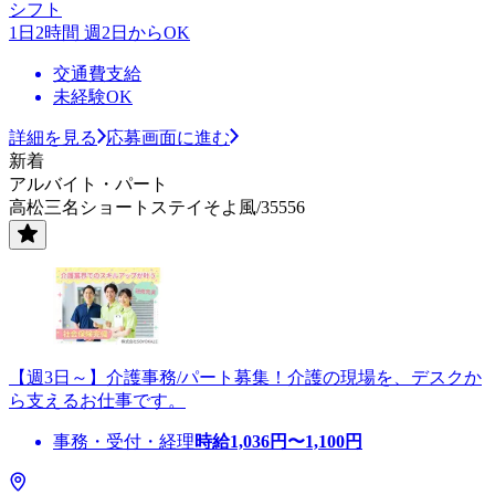
シフト
1日2時間 週2日からOK
交通費支給
未経験OK
詳細を見る
応募画面に進む
新着
アルバイト・パート
高松三名ショートステイそよ風/35556
【週3日～】介護事務/パート募集！介護の現場を、デスクか
ら支えるお仕事です。
事務・受付・経理
時給
1,036
円〜
1,100
円