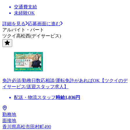
交通費支給
未経験OK
詳細を見る
応募画面に進む
アルバイト・パート
ツクイ高松西(デイサービス)
免許必須/勤務日数応相談/運転免許があればOK【ツクイのデ
イサービス/送迎スタッフ求人】
配送・物流スタッフ
時給
1,036
円
勤務地
面接地
香川県高松市田村町490