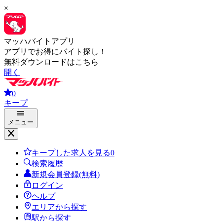
×
マッハバイトアプリ
アプリでお得にバイト探し！
無料ダウンロードはこちら
開く
0
キープ
メニュー
キープした求人を見る
0
検索履歴
新規会員登録(無料)
ログイン
ヘルプ
エリアから探す
駅から探す