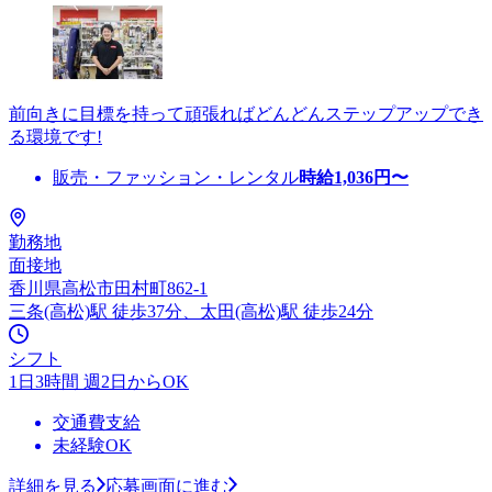
前向きに目標を持って頑張ればどんどんステップアップでき
る環境です!
販売・ファッション・レンタル
時給
1,036
円〜
勤務地
面接地
香川県高松市田村町862-1
三条(高松)駅 徒歩37分、太田(高松)駅 徒歩24分
シフト
1日3時間 週2日からOK
交通費支給
未経験OK
詳細を見る
応募画面に進む