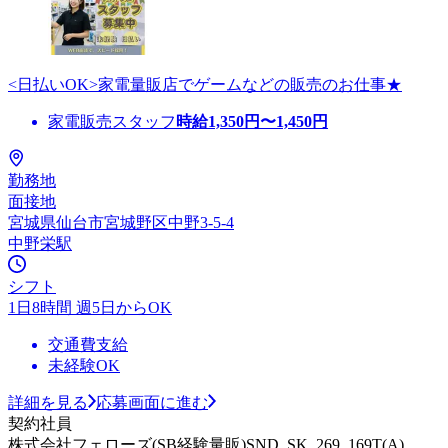
<日払いOK>家電量販店でゲームなどの販売のお仕事★
家電販売スタッフ
時給
1,350
円〜
1,450
円
勤務地
面接地
宮城県仙台市宮城野区中野3-5-4
中野栄駅
シフト
1日8時間 週5日からOK
交通費支給
未経験OK
詳細を見る
応募画面に進む
契約社員
株式会社フェローズ(SB経験量販)SND_SK_269_169T(A)