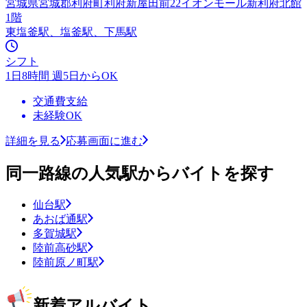
宮城県宮城郡利府町利府新屋田前22イオンモール新利府北館
1階
東塩釜駅、塩釜駅、下馬駅
シフト
1日8時間 週5日からOK
交通費支給
未経験OK
詳細を見る
応募画面に進む
同一路線の人気駅からバイトを探す
仙台駅
あおば通駅
多賀城駅
陸前高砂駅
陸前原ノ町駅
新着アルバイト