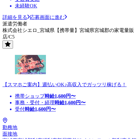
未経験OK
詳細を見る
応募画面に進む
派遣労働者
株式会社シエロ_宮城県【携帯量】宮城県宮城郡の家電量販
店/C5
【スマホご案内】週払いOK♪高収入でガッツリ稼げる！
携帯ショップ
時給
1,600
円〜
事務・受付・経理
時給
1,600
円〜
受付
時給
1,600
円〜
勤務地
面接地