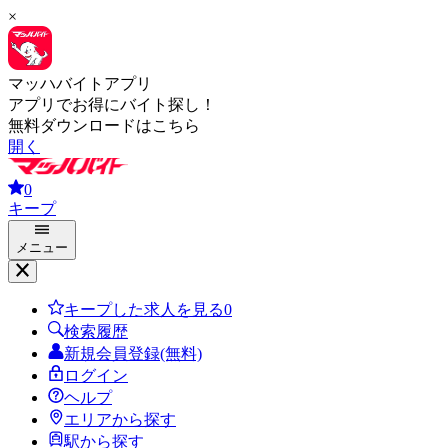
×
マッハバイトアプリ
アプリでお得にバイト探し！
無料ダウンロードはこちら
開く
0
キープ
メニュー
キープした求人を見る
0
検索履歴
新規会員登録(無料)
ログイン
ヘルプ
エリアから探す
駅から探す