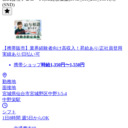
(SND)
【携帯販売】業界経験者向け高収入！昇給あり/正社員登用
実績あり/日払い可
携帯ショップ
時給
1,350
円〜
1,550
円
勤務地
面接地
宮城県仙台市宮城野区中野3-5-4
中野栄駅
シフト
1日8時間 週5日からOK