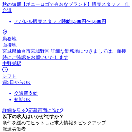
秋の短期【ポニーロゴで有名なブランド】販売スタッフ 仙
台港
アパレル販売スタッフ
時給
1,500
円〜
1,600
円
勤務地
面接地
宮城県仙台市宮城野区 詳細な勤務地につきましては、面接
時にご確認をお願いいたします
中野栄駅
シフト
週5日からOK
交通費支給
短期OK
詳細を見る
応募画面に進む
以下の求人はいかがですか？
条件を緩めてヒットした求人情報をピックアップ
派遣労働者