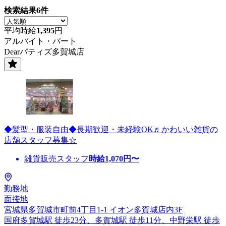
検索結果
6
件
平均時給
1,395
円
アルバイト・パート
Dearパティズ多賀城店
◆髪型・服装自由◆長期歓迎・未経験OK♬かわいい雑貨の
店舗スタッフ募集☆
雑貨販売スタッフ
時給
1,070
円〜
勤務地
面接地
宮城県多賀城市町前4丁目1-1 イオン多賀城店内3F
国府多賀城駅 徒歩23分、多賀城駅 徒歩11分、中野栄駅 徒歩