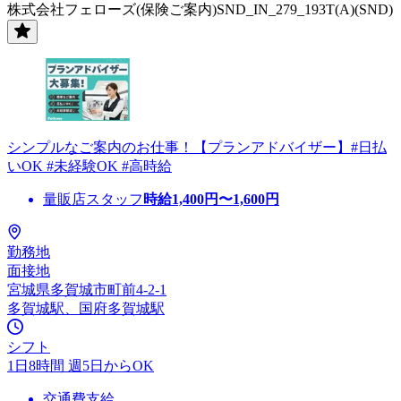
株式会社フェローズ(保険ご案内)SND_IN_279_193T(A)(SND)
シンプルなご案内のお仕事！【プランアドバイザー】#日払
いOK #未経験OK #高時給
量販店スタッフ
時給
1,400
円〜
1,600
円
勤務地
面接地
宮城県多賀城市町前4-2-1
多賀城駅、国府多賀城駅
シフト
1日8時間 週5日からOK
交通費支給