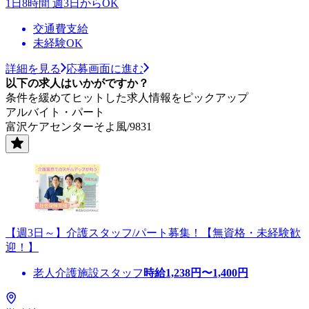
1日8時間 週3日からOK
交通費支給
未経験OK
詳細を見る
応募画面に進む
以下の求人はいかがですか？
条件を緩めてヒットした求人情報をピックアップ
アルバイト・パート
富沢ケアセンターそよ風/9831
【週3日～】介護スタッフ/パート募集！【無資格・未経験歓
迎！】
老人介護施設スタッフ
時給
1,238
円〜
1,400
円