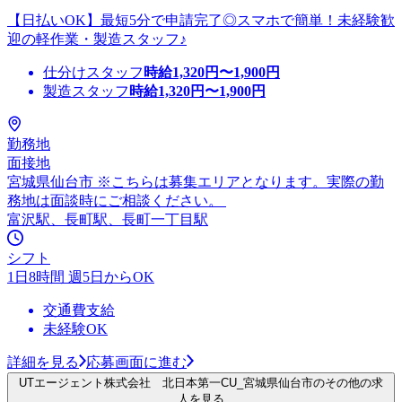
【日払いOK】最短5分で申請完了◎スマホで簡単！未経験歓
迎の軽作業・製造スタッフ♪
仕分けスタッフ
時給
1,320
円〜
1,900
円
製造スタッフ
時給
1,320
円〜
1,900
円
勤務地
面接地
宮城県仙台市 ※こちらは募集エリアとなります。実際の勤
務地は面談時にご相談ください。
富沢駅、長町駅、長町一丁目駅
シフト
1日8時間 週5日からOK
交通費支給
未経験OK
詳細を見る
応募画面に進む
UTエージェント株式会社 北日本第一CU_宮城県仙台市のその他の求
人を見る