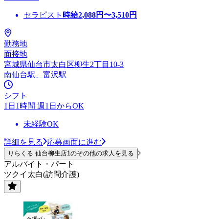
セラピスト
時給
2,088
円〜
3,510
円
勤務地
面接地
宮城県仙台市太白区柳生2丁目10-3
南仙台駅、富沢駅
シフト
1日1時間 週1日からOK
未経験OK
詳細を見る
応募画面に進む
りらくる 仙台柳生店1のその他の求人を見る
アルバイト・パート
ツクイ太白(訪問介護)