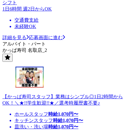
シフト
1日6時間 週2日からOK
交通費支給
未経験OK
詳細を見る
応募画面に進む
アルバイト・パート
かっぱ寿司 名取店_2
【かっぱ寿司スタッフ】業務はシンプル◎1日2時間から
OK！＼★!!学生歓迎!!★／選考時履歴書不要♪
ホールスタッフ
時給
1,070
円〜
キッチンスタッフ
時給
1,070
円〜
皿洗い・洗い場
時給
1,070
円〜