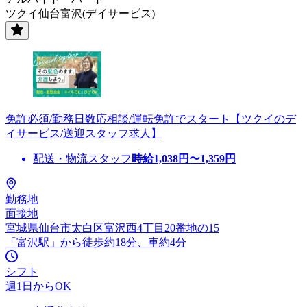
ツクイ仙台富沢(デイサービス)
免許必須/勤務日数応相談/運転免許でスタート【ツクイのデ
イサービス/送迎スタッフ求人】
配送・物流スタッフ
時給
1,038
円〜
1,359
円
勤務地
面接地
宮城県仙台市太白区富沢西4丁目20番地の15
「富沢駅」から徒歩約18分、車約4分
シフト
週1日からOK