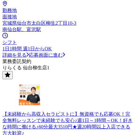
勤務地
面接地
宮城県仙台市太白区柳生2丁目10-3
南仙台駅、富沢駅
シフト
1日1時間 週1日からOK
詳細を見る
応募画面に進む
業務委託契約
りらくる 仙台柳生店1
【未経験から高収入セラピストに】無資格でも応募OK！完
全無料レッスンで未経験でも安心♪週1日～1時間～OK！好き
な時間に働ける♪60分最大3510円★週20時間以上入店できる
方大歓迎♪