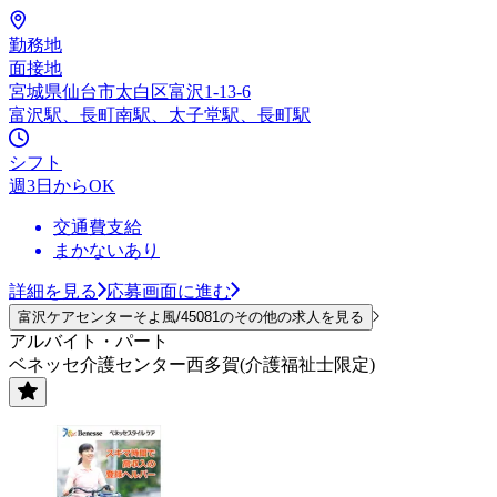
勤務地
面接地
宮城県仙台市太白区富沢1-13-6
富沢駅、長町南駅、太子堂駅、長町駅
シフト
週3日からOK
交通費支給
まかないあり
詳細を見る
応募画面に進む
富沢ケアセンターそよ風/45081のその他の求人を見る
アルバイト・パート
ベネッセ介護センター西多賀(介護福祉士限定)