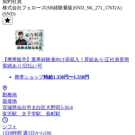
契約社員
株式会社フェローズ(SB経験量販)SND_SK_271_176T(A)
(SND)
【携帯販売】業界経験者向け高収入！昇給あり/正社員登用
実績あり/日払い可
携帯ショップ
時給
1,350
円〜
1,550
円
勤務地
面接地
宮城県仙台市太白区大野田5-30-6
富沢駅、太子堂駅、長町駅
シフト
1日8時間 週5日からOK