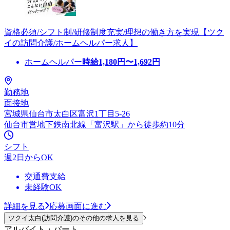
資格必須/シフト制/研修制度充実/理想の働き方を実現【ツク
イの訪問介護/ホームヘルパー求人】
ホームヘルパー
時給
1,180
円〜
1,692
円
勤務地
面接地
宮城県仙台市太白区富沢1丁目5-26
仙台市営地下鉄南北線「富沢駅」から徒歩約10分
シフト
週2日からOK
交通費支給
未経験OK
詳細を見る
応募画面に進む
ツクイ太白(訪問介護)のその他の求人を見る
アルバイト・パート