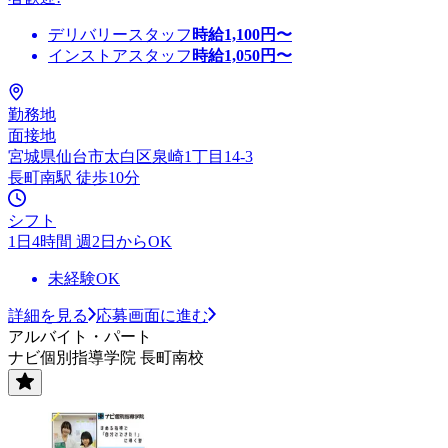
デリバリースタッフ
時給
1,100
円〜
インストアスタッフ
時給
1,050
円〜
勤務地
面接地
宮城県仙台市太白区泉崎1丁目14-3
長町南駅 徒歩10分
シフト
1日4時間 週2日からOK
未経験OK
詳細を見る
応募画面に進む
アルバイト・パート
ナビ個別指導学院 長町南校