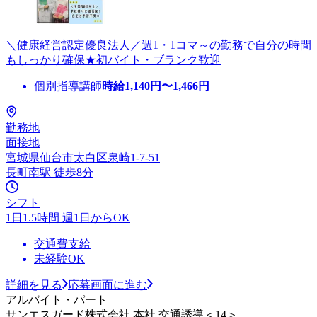
＼健康経営認定優良法人／週1・1コマ～の勤務で自分の時間
もしっかり確保★初バイト・ブランク歓迎
個別指導講師
時給
1,140
円〜
1,466
円
勤務地
面接地
宮城県仙台市太白区泉崎1-7-51
長町南駅 徒歩8分
シフト
1日1.5時間 週1日からOK
交通費支給
未経験OK
詳細を見る
応募画面に進む
アルバイト・パート
サンエスガード株式会社 本社 交通誘導＜14＞