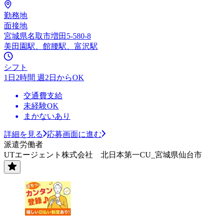
勤務地
面接地
宮城県名取市増田5-580-8
美田園駅、館腰駅、富沢駅
シフト
1日2時間 週2日からOK
交通費支給
未経験OK
まかないあり
詳細を見る
応募画面に進む
派遣労働者
UTエージェント株式会社 北日本第一CU_宮城県仙台市