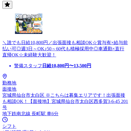
＼誰でも日給10,800円／出張面接も相談OK☆賞与有×給与前
払い可◎週3日～OK♪50～60代も積極採用中◎車通勤×直行
直帰OK☆未経験大歓迎！
警備スタッフ
日給
10,800
円〜
13,500
円
勤務地
面接地
宮城県仙台市太白区 ※こちらは募集エリアです！出張面接
も相談OK！【面接地】宮城県仙台市太白区西多賀3-6-45 201
号
地下鉄南北線 長町駅 車6分
シフト