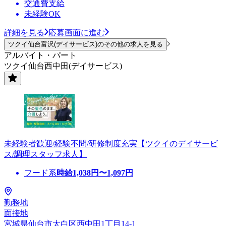
交通費支給
未経験OK
詳細を見る
応募画面に進む
ツクイ仙台富沢(デイサービス)のその他の求人を見る
アルバイト・パート
ツクイ仙台西中田(デイサービス)
未経験者歓迎/経験不問/研修制度充実【ツクイのデイサービ
ス/調理スタッフ求人】
フード系
時給
1,038
円〜
1,097
円
勤務地
面接地
宮城県仙台市太白区西中田1丁目14-1