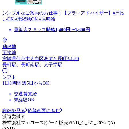
シンプルなご案内のお仕事！【プランアドバイザー】#日払
いOK #未経験OK #高時給
量販店スタッフ
時給
1,400
円〜
1,600
円
勤務地
面接地
宮城県仙台市太白区あすと長町3-1-29
長町駅、長町南駅、太子堂駅
シフト
1日8時間 週5日からOK
交通費支給
未経験OK
詳細を見る
応募画面に進む
派遣労働者
株式会社フェローズ(ゲーム販売)SND_G_271_2636T(A)
(SND)