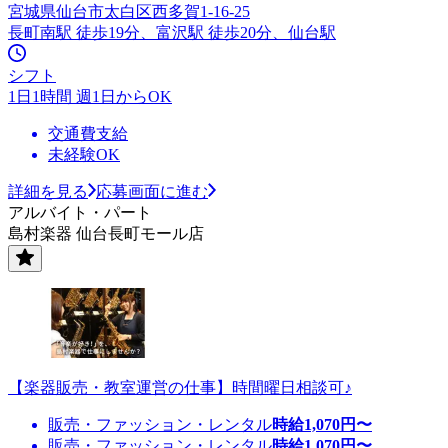
宮城県仙台市太白区西多賀1-16-25
長町南駅 徒歩19分、富沢駅 徒歩20分、仙台駅
シフト
1日1時間 週1日からOK
交通費支給
未経験OK
詳細を見る
応募画面に進む
アルバイト・パート
島村楽器 仙台長町モール店
【楽器販売・教室運営の仕事】時間曜日相談可♪
販売・ファッション・レンタル
時給
1,070
円〜
販売・ファッション・レンタル
時給
1,070
円〜