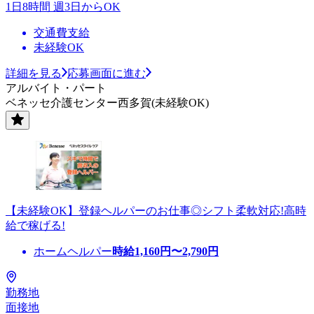
1日8時間 週3日からOK
交通費支給
未経験OK
詳細を見る
応募画面に進む
アルバイト・パート
ベネッセ介護センター西多賀(未経験OK)
【未経験OK】登録ヘルパーのお仕事◎シフト柔軟対応!高時
給で稼げる!
ホームヘルパー
時給
1,160
円〜
2,790
円
勤務地
面接地