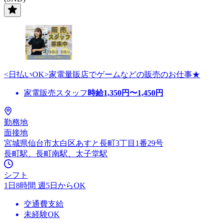
<日払いOK>家電量販店でゲームなどの販売のお仕事★
家電販売スタッフ
時給
1,350
円〜
1,450
円
勤務地
面接地
宮城県仙台市太白区あすと長町3丁目1番29号
長町駅、長町南駅、太子堂駅
シフト
1日8時間 週5日からOK
交通費支給
未経験OK