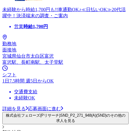
未経験から時給1,700円も!!車通勤OK♪≪日払いOK≫20代活
躍中！決済端末の調査・ご案内
営業
時給
1,700
円
勤務地
面接地
宮城県仙台市太白区富沢
富沢駅、長町南駅、太子堂駅
シフト
1日7.5時間 週5日からOK
交通費支給
未経験OK
詳細を見る
応募画面に進む
株式会社フェローズ(Pリサーチ)SND_P2_271_948(A)(SND)のその他の
求人を見る