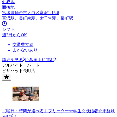
勤務地
面接地
宮城県仙台市太白区富沢1-13-6
富沢駅、長町南駅、太子堂駅、長町駅
シフト
週3日からOK
交通費支給
まかないあり
詳細を見る
応募画面に進む
アルバイト・パート
ピザハット長町店
【曜日・時間が選べる】フリーター☆学生☆既婚者☆未経験
者歓迎!