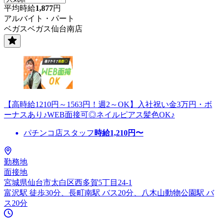
平均時給
1,877
円
アルバイト・パート
ベガスベガス仙台南店
【高時給1210円～1563円！週2～OK】入社祝い金3万円・ボ
ーナスあり♪WEB面接可◎ネイルピアス髪色OK♪
パチンコ店スタッフ
時給
1,210
円〜
勤務地
面接地
宮城県仙台市太白区西多賀5丁目24-1
富沢駅 徒歩30分、長町南駅 バス20分、八木山動物公園駅 バ
ス20分