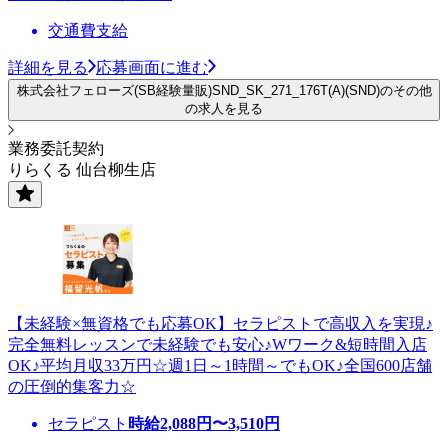
交通費支給
詳細を見る
応募画面に進む
株式会社フェローズ(SB経験量販)SND_SK_271_176T(A)(SND)のその他
の求人を見る
業務委託契約
りらくる 仙台柳生店
【未経験×無資格でも応募OK】セラピストで高収入を実現♪
完全無料レッスンで未経験でも安心♪Wワーク&短時間入店
OK♪平均月収33万円☆週1日～1時間～でもOK♪全国600店舗
の圧倒的集客力☆
セラピスト
時給
2,088
円〜
3,510
円