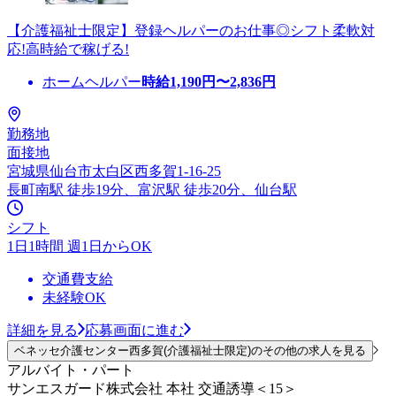
【介護福祉士限定】登録ヘルパーのお仕事◎シフト柔軟対
応!高時給で稼げる!
ホームヘルパー
時給
1,190
円〜
2,836
円
勤務地
面接地
宮城県仙台市太白区西多賀1-16-25
長町南駅 徒歩19分、富沢駅 徒歩20分、仙台駅
シフト
1日1時間 週1日からOK
交通費支給
未経験OK
詳細を見る
応募画面に進む
ベネッセ介護センター西多賀(介護福祉士限定)のその他の求人を見る
アルバイト・パート
サンエスガード株式会社 本社 交通誘導＜15＞