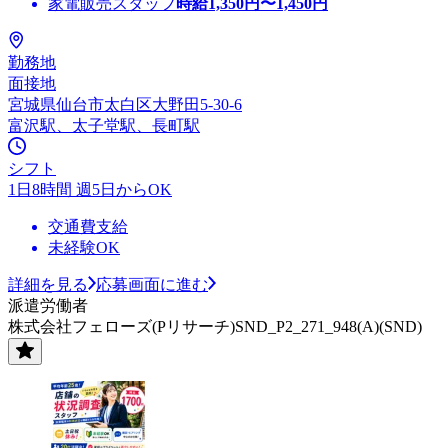
家電販売スタッフ
時給
1,350
円〜
1,450
円
勤務地
面接地
宮城県仙台市太白区大野田5-30-6
富沢駅、太子堂駅、長町駅
シフト
1日8時間 週5日からOK
交通費支給
未経験OK
詳細を見る
応募画面に進む
派遣労働者
株式会社フェローズ(Pリサーチ)SND_P2_271_948(A)(SND)