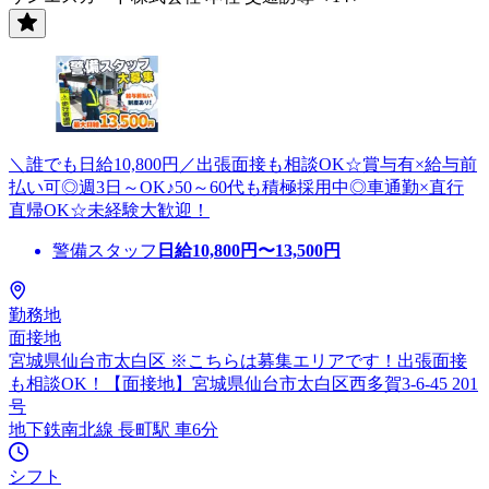
＼誰でも日給10,800円／出張面接も相談OK☆賞与有×給与前
払い可◎週3日～OK♪50～60代も積極採用中◎車通勤×直行
直帰OK☆未経験大歓迎！
警備スタッフ
日給
10,800
円〜
13,500
円
勤務地
面接地
宮城県仙台市太白区 ※こちらは募集エリアです！出張面接
も相談OK！【面接地】宮城県仙台市太白区西多賀3-6-45 201
号
地下鉄南北線 長町駅 車6分
シフト