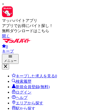
×
マッハバイトアプリ
アプリでお得にバイト探し！
無料ダウンロードはこちら
開く
0
キープ
メニュー
キープした求人を見る
0
検索履歴
新規会員登録(無料)
ログイン
ヘルプ
エリアから探す
駅から探す