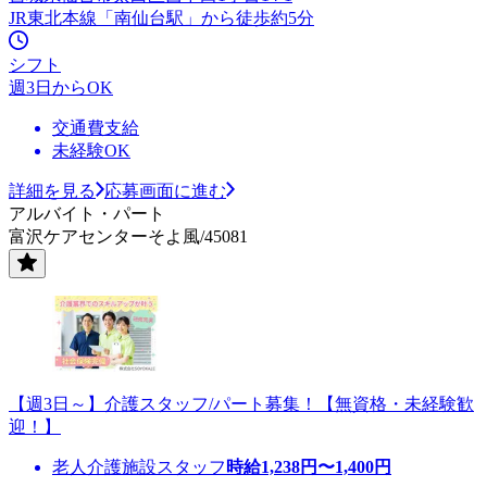
JR東北本線「南仙台駅」から徒歩約5分
シフト
週3日からOK
交通費支給
未経験OK
詳細を見る
応募画面に進む
アルバイト・パート
富沢ケアセンターそよ風/45081
【週3日～】介護スタッフ/パート募集！【無資格・未経験歓
迎！】
老人介護施設スタッフ
時給
1,238
円〜
1,400
円