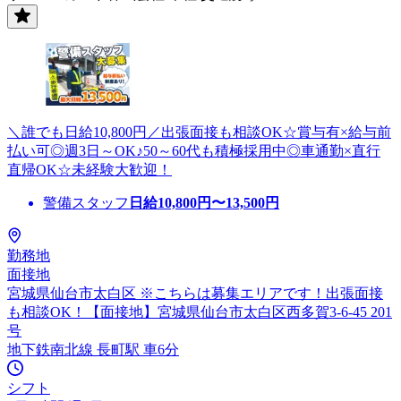
＼誰でも日給10,800円／出張面接も相談OK☆賞与有×給与前
払い可◎週3日～OK♪50～60代も積極採用中◎車通勤×直行
直帰OK☆未経験大歓迎！
警備スタッフ
日給
10,800
円〜
13,500
円
勤務地
面接地
宮城県仙台市太白区 ※こちらは募集エリアです！出張面接
も相談OK！【面接地】宮城県仙台市太白区西多賀3-6-45 201
号
地下鉄南北線 長町駅 車6分
シフト