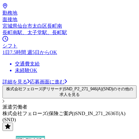
勤務地
面接地
宮城県仙台市太白区長町南
長町南駅、太子堂駅、長町駅
シフト
1日7.5時間 週5日からOK
交通費支給
未経験OK
詳細を見る
応募画面に進む
株式会社フェローズ(Pリサーチ)SND_P2_271_946(A)(SND)のその他の
求人を見る
派遣労働者
株式会社フェローズ(保険ご案内)SND_IN_271_2636T(A)
(SND)