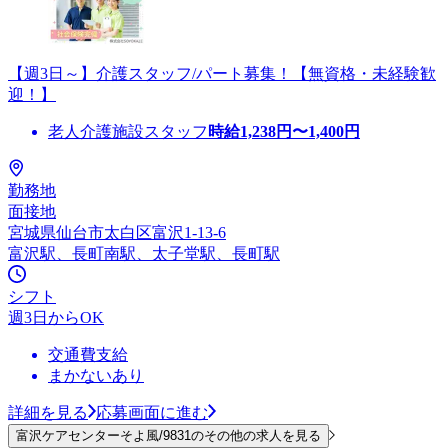
【週3日～】介護スタッフ/パート募集！【無資格・未経験歓
迎！】
老人介護施設スタッフ
時給
1,238
円〜
1,400
円
勤務地
面接地
宮城県仙台市太白区富沢1-13-6
富沢駅、長町南駅、太子堂駅、長町駅
シフト
週3日からOK
交通費支給
まかないあり
詳細を見る
応募画面に進む
富沢ケアセンターそよ風/9831のその他の求人を見る