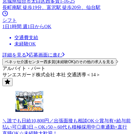
宮城県仙台市太白区西多賀1-16-25
長町南駅 徒歩19分、富沢駅 徒歩20分、仙台駅
シフト
1日1時間 週1日からOK
交通費支給
未経験OK
詳細を見る
応募画面に進む
ベネッセ介護センター西多賀(未経験OK)のその他の求人を見る
アルバイト・パート
サンエスガード株式会社 本社 交通誘導＜14＞
＼誰でも日給10,800円／出張面接も相談OK☆賞与有×給与前
払い可◎週3日～OK♪50～60代も積極採用中◎車通勤×直行
直帰OK☆未経験大歓迎！