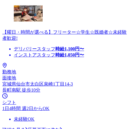
【曜日・時間が選べる】フリーター☆学生☆既婚者☆未経験
者歓迎!
デリバリースタッフ
時給
1,100
円〜
インストアスタッフ
時給
1,050
円〜
勤務地
面接地
宮城県仙台市太白区泉崎1丁目14-3
長町南駅 徒歩10分
シフト
1日4時間 週2日からOK
未経験OK