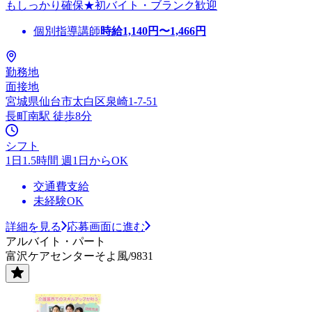
もしっかり確保★初バイト・ブランク歓迎
個別指導講師
時給
1,140
円〜
1,466
円
勤務地
面接地
宮城県仙台市太白区泉崎1-7-51
長町南駅 徒歩8分
シフト
1日1.5時間 週1日からOK
交通費支給
未経験OK
詳細を見る
応募画面に進む
アルバイト・パート
富沢ケアセンターそよ風/9831