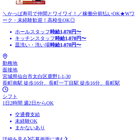
＼かっぱ寿司で仲間とワイワイ！／稼働分前払いOK★Wワ
ーク・未経験歓迎！高校生OK◎
ホールスタッフ
時給
1,070
円〜
キッチンスタッフ
時給
1,070
円〜
皿洗い・洗い場
時給
1,070
円〜
勤務地
面接地
宮城県仙台市太白区鹿野1-1-30
長町南駅 徒歩16分、長町一丁目駅 徒歩16分、長町駅
シフト
1日2時間 週2日からOK
交通費支給
未経験OK
まかないあり
詳細を見る
応募画面に進む