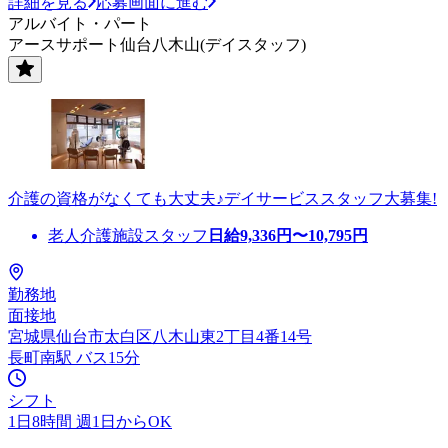
詳細を見る
応募画面に進む
アルバイト・パート
アースサポート仙台八木山(デイスタッフ)
介護の資格がなくても大丈夫♪デイサービススタッフ大募集!
老人介護施設スタッフ
日給
9,336
円〜
10,795
円
勤務地
面接地
宮城県仙台市太白区八木山東2丁目4番14号
長町南駅 バス15分
シフト
1日8時間 週1日からOK