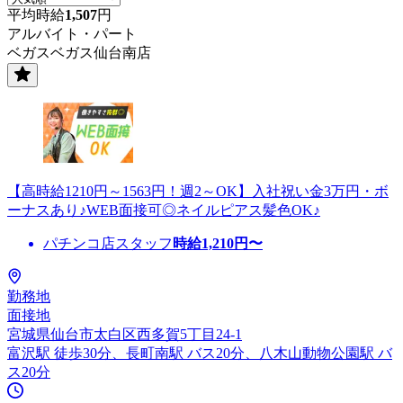
平均時給
1,507
円
アルバイト・パート
ベガスベガス仙台南店
【高時給1210円～1563円！週2～OK】入社祝い金3万円・ボ
ーナスあり♪WEB面接可◎ネイルピアス髪色OK♪
パチンコ店スタッフ
時給
1,210
円〜
勤務地
面接地
宮城県仙台市太白区西多賀5丁目24-1
富沢駅 徒歩30分、長町南駅 バス20分、八木山動物公園駅 バ
ス20分