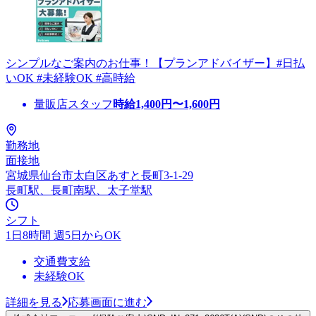
シンプルなご案内のお仕事！【プランアドバイザー】#日払
いOK #未経験OK #高時給
量販店スタッフ
時給
1,400
円〜
1,600
円
勤務地
面接地
宮城県仙台市太白区あすと長町3-1-29
長町駅、長町南駅、太子堂駅
シフト
1日8時間 週5日からOK
交通費支給
未経験OK
詳細を見る
応募画面に進む