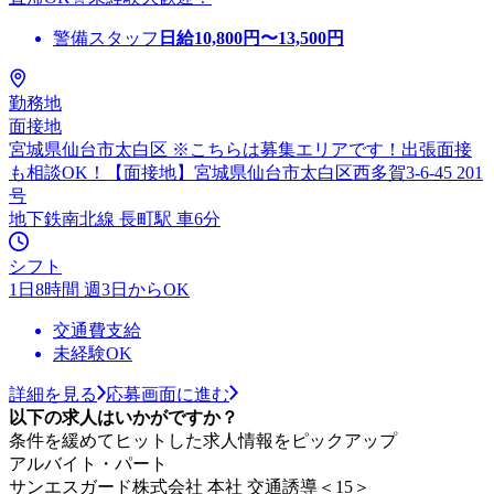
警備スタッフ
日給
10,800
円〜
13,500
円
勤務地
面接地
宮城県仙台市太白区 ※こちらは募集エリアです！出張面接
も相談OK！【面接地】宮城県仙台市太白区西多賀3-6-45 201
号
地下鉄南北線 長町駅 車6分
シフト
1日8時間 週3日からOK
交通費支給
未経験OK
詳細を見る
応募画面に進む
以下の求人はいかがですか？
条件を緩めてヒットした求人情報をピックアップ
アルバイト・パート
サンエスガード株式会社 本社 交通誘導＜15＞