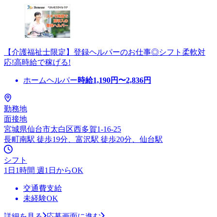
【介護福祉士限定】登録ヘルパーのお仕事◎シフト柔軟対
応!高時給で稼げる!
ホームヘルパー
時給
1,190
円〜
2,836
円
勤務地
面接地
宮城県仙台市太白区西多賀1-16-25
長町南駅 徒歩19分、富沢駅 徒歩20分、仙台駅
シフト
1日1時間 週1日からOK
交通費支給
未経験OK
詳細を見る
応募画面に進む