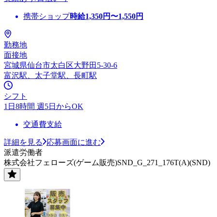
携帯ショップ
時給
1,350
円〜
1,550
円
勤務地
面接地
宮城県仙台市太白区大野田5-30-6
富沢駅、太子堂駅、長町駅
シフト
1日8時間 週5日からOK
交通費支給
詳細を見る
応募画面に進む
派遣労働者
株式会社フェローズ(ゲーム販売)SND_G_271_176T(A)(SND)