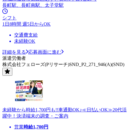
長町駅、長町南駅、太子堂駅
シフト
1日8時間 週5日からOK
交通費支給
未経験OK
詳細を見る
応募画面に進む
派遣労働者
株式会社フェローズ(Pリサーチ)SND_P2_271_946(A)(SND)
未経験から時給1,700円も!!車通勤OK♪≪日払いOK≫20代活
躍中！決済端末の調査・ご案内
営業
時給
1,700
円