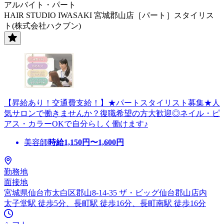
アルバイト・パート
HAIR STUDIO IWASAKI 宮城郡山店［パート］スタイリス
ト(株式会社ハクブン)
【昇給あり！交通費支給！】★パートスタイリスト募集★人
気サロンで働きませんか？復職希望の方大歓迎◎ネイル・ピ
アス・カラーOKで自分らしく働けます♪
美容師
時給
1,150
円〜
1,600
円
勤務地
面接地
宮城県仙台市太白区郡山8-14-35 ザ・ビッグ仙台郡山店内
太子堂駅 徒歩5分、長町駅 徒歩16分、長町南駅 徒歩16分