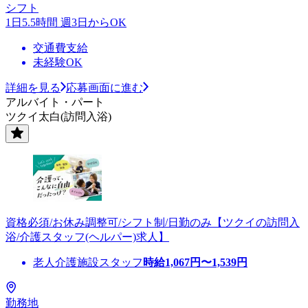
シフト
1日5.5時間 週3日からOK
交通費支給
未経験OK
詳細を見る
応募画面に進む
アルバイト・パート
ツクイ太白(訪問入浴)
資格必須/お休み調整可/シフト制/日勤のみ【ツクイの訪問入
浴/介護スタッフ(ヘルパー)求人】
老人介護施設スタッフ
時給
1,067
円〜
1,539
円
勤務地