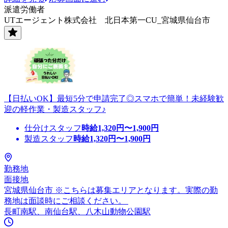
派遣労働者
UTエージェント株式会社 北日本第一CU_宮城県仙台市
【日払いOK】最短5分で申請完了◎スマホで簡単！未経験歓
迎の軽作業・製造スタッフ♪
仕分けスタッフ
時給
1,320
円〜
1,900
円
製造スタッフ
時給
1,320
円〜
1,900
円
勤務地
面接地
宮城県仙台市 ※こちらは募集エリアとなります。実際の勤
務地は面談時にご相談ください。
長町南駅、南仙台駅、八木山動物公園駅