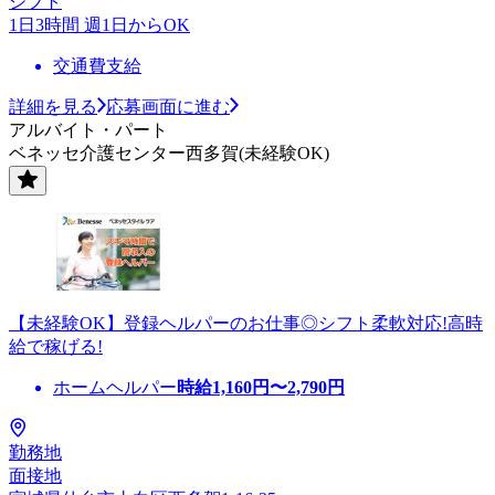
シフト
1日3時間 週1日からOK
交通費支給
詳細を見る
応募画面に進む
アルバイト・パート
ベネッセ介護センター西多賀(未経験OK)
【未経験OK】登録ヘルパーのお仕事◎シフト柔軟対応!高時
給で稼げる!
ホームヘルパー
時給
1,160
円〜
2,790
円
勤務地
面接地