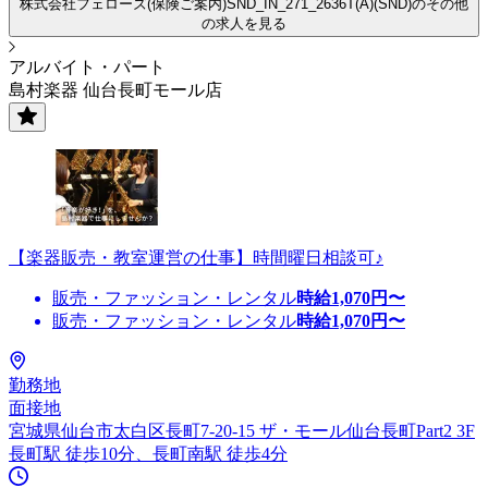
株式会社フェローズ(保険ご案内)SND_IN_271_2636T(A)(SND)のその他
の求人を見る
アルバイト・パート
島村楽器 仙台長町モール店
【楽器販売・教室運営の仕事】時間曜日相談可♪
販売・ファッション・レンタル
時給
1,070
円〜
販売・ファッション・レンタル
時給
1,070
円〜
勤務地
面接地
宮城県仙台市太白区長町7-20-15 ザ・モール仙台長町Part2 3F
長町駅 徒歩10分、長町南駅 徒歩4分