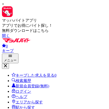
×
マッハバイトアプリ
アプリでお得にバイト探し！
無料ダウンロードはこちら
開く
0
キープ
メニュー
キープした求人を見る
0
検索履歴
新規会員登録(無料)
ログイン
ヘルプ
エリアから探す
駅から探す