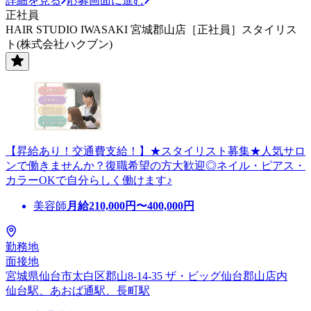
詳細を見る
応募画面に進む
正社員
HAIR STUDIO IWASAKI 宮城郡山店［正社員］スタイリス
ト(株式会社ハクブン)
【昇給あり！交通費支給！】★スタイリスト募集★人気サロ
ンで働きませんか？復職希望の方大歓迎◎ネイル・ピアス・
カラーOKで自分らしく働けます♪
美容師
月給
210,000
円〜
400,000
円
勤務地
面接地
宮城県仙台市太白区郡山8-14-35 ザ・ビッグ仙台郡山店内
仙台駅、あおば通駅、長町駅