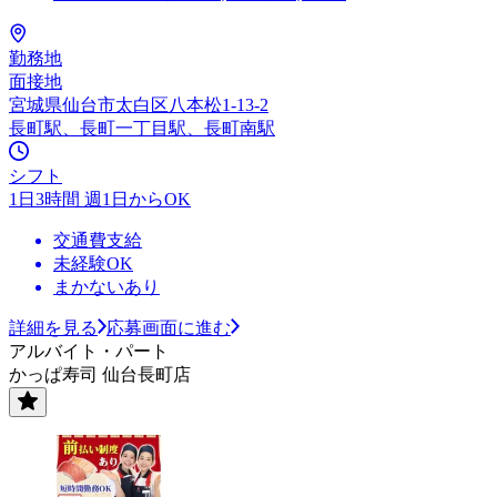
勤務地
面接地
宮城県仙台市太白区八本松1-13-2
長町駅、長町一丁目駅、長町南駅
シフト
1日3時間 週1日からOK
交通費支給
未経験OK
まかないあり
詳細を見る
応募画面に進む
アルバイト・パート
かっぱ寿司 仙台長町店