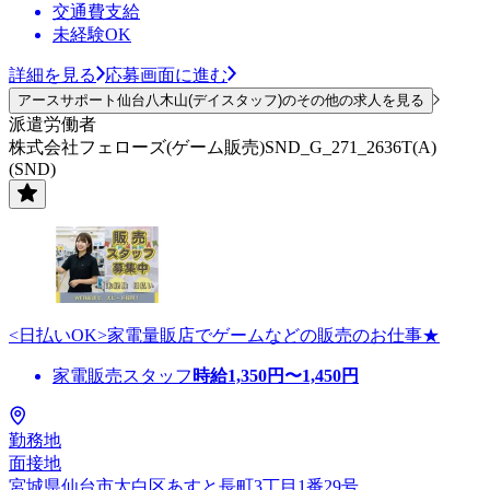
交通費支給
未経験OK
詳細を見る
応募画面に進む
アースサポート仙台八木山(デイスタッフ)のその他の求人を見る
派遣労働者
株式会社フェローズ(ゲーム販売)SND_G_271_2636T(A)
(SND)
<日払いOK>家電量販店でゲームなどの販売のお仕事★
家電販売スタッフ
時給
1,350
円〜
1,450
円
勤務地
面接地
宮城県仙台市太白区あすと長町3丁目1番29号