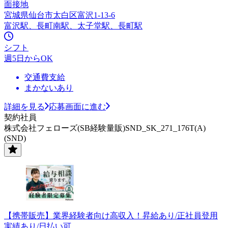
面接地
宮城県仙台市太白区富沢1-13-6
富沢駅、長町南駅、太子堂駅、長町駅
シフト
週5日からOK
交通費支給
まかないあり
詳細を見る
応募画面に進む
契約社員
株式会社フェローズ(SB経験量販)SND_SK_271_176T(A)
(SND)
【携帯販売】業界経験者向け高収入！昇給あり/正社員登用
実績あり/日払い可