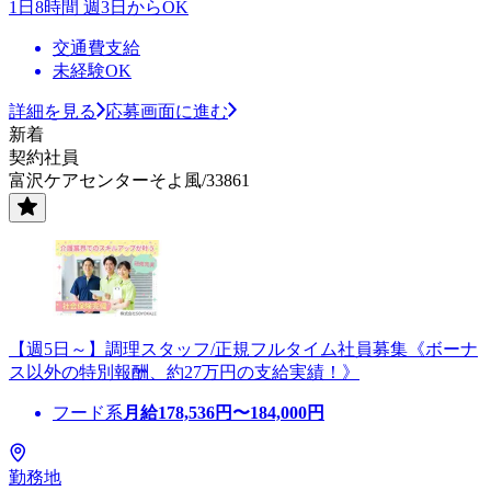
1日8時間 週3日からOK
交通費支給
未経験OK
詳細を見る
応募画面に進む
新着
契約社員
富沢ケアセンターそよ風/33861
【週5日～】調理スタッフ/正規フルタイム社員募集《ボーナ
ス以外の特別報酬、約27万円の支給実績！》
フード系
月給
178,536
円〜
184,000
円
勤務地