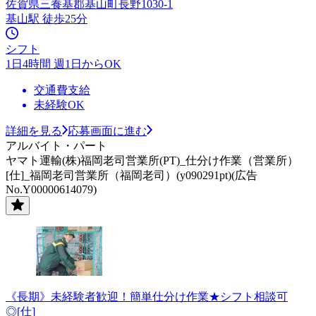
佐賀県三養基郡基山町長野1030-1
基山駅 徒歩25分
シフト
1日4時間 週1日からOK
交通費支給
未経験OK
詳細を見る
応募画面に進む
アルバイト・パート
ヤマト運輸(株)福岡老司営業所(PT)_仕分け作業（営業所）
[仕]_福岡老司営業所（福岡老司）(y090291pt)(広告
No.Y00000614079)
《長期》未経験者歓迎！簡単仕分け作業★シフト相談可
◎[仕]