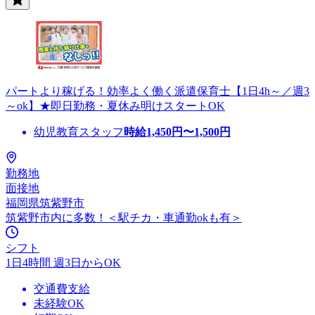
パートより稼げる！効率よく働く派遣保育士【1日4h～／週3
～ok】★即日勤務・夏休み明けスタートOK
幼児教育スタッフ
時給
1,450
円〜
1,500
円
勤務地
面接地
福岡県筑紫野市
筑紫野市内に多数！＜駅チカ・車通勤okも有＞
シフト
1日4時間 週3日からOK
交通費支給
未経験OK