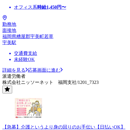
オフィス系
時給
1,450
円〜
勤務地
面接地
福岡県糟屋郡宇美町若草
宇美駅
交通費支給
未経験OK
詳細を見る
応募画面に進む
派遣労働者
株式会社ニッソーネット 福岡支社/1201_7323
【急募】介護というより身の回りのお手伝い【日払いOK】