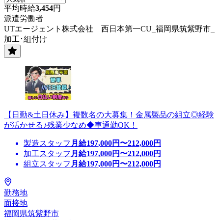
平均時給
3,454
円
派遣労働者
UTエージェント株式会社 西日本第一CU_福岡県筑紫野市_
加工･組付け
【日勤&土日休み】複数名の大募集！金属製品の組立◎経験
が活かせる♪残業少なめ◆車通勤OK！
製造スタッフ
月給
197,000
円〜
212,000
円
加工スタッフ
月給
197,000
円〜
212,000
円
組立スタッフ
月給
197,000
円〜
212,000
円
勤務地
面接地
福岡県筑紫野市