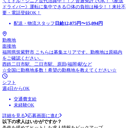
＼ミドル・シニア世代活躍中！！／普通免許でOK！《配送
ドライバー》運転に集中できる◎体の負担は極少！！来社不
要・電話登録OK！
配送・物流スタッフ
日給
12,075
円〜
15,094
円
勤務地
面接地
福岡県筑紫野市 こちらは募集エリアです。勤務地は原稿内
をご確認ください。
西鉄二日市駅、二日市駅、原田(福岡)駅など
☆全国に勤務地多数！希望の勤務地を教えてください☆
シフト
週4日からOK
交通費支給
未経験OK
詳細を見る
応募画面に進む
以下の求人はいかがですか？
条件を緩めてヒットした求人情報をピックアップ