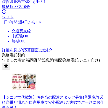
佐賀県鳥栖市弥生が丘8-1
鳥栖駅 バス10分
シフト
1日8時間 週4日からOK
交通費支給
未経験OK
短期OK
詳細を見る
応募画面に進む
業務委託契約
ワタミの宅食 福岡野間営業所(宅配/業務委託/シニア向け)
【シニア世代歓迎】お弁当の配達スタッフ募集!普通免許必
須◎乗り慣れた自家用車で安心配達♪ご夫婦でご一緒にお仕
事も可！