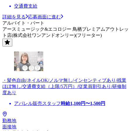
交通費支給
詳細を見る
応募画面に進む
アルバイト・パート
アースミュージック&エコロジー 鳥栖プレミアムアウトレッ
ト店(株式会社ワンアンドオンリー)(フリーター)
・髪色自由/ネイルOK/ノルマ無し/インセンティブあり/残業
ほぼ無し/交通費支給（上限/5万円）/従業員割引あり/研修制
度あり
アパレル販売スタッフ
時給
1,100
円〜
1,500
円
勤務地
面接地