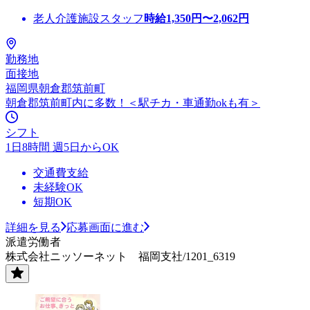
老人介護施設スタッフ
時給
1,350
円〜
2,062
円
勤務地
面接地
福岡県朝倉郡筑前町
朝倉郡筑前町内に多数！＜駅チカ・車通勤okも有＞
シフト
1日8時間 週5日からOK
交通費支給
未経験OK
短期OK
詳細を見る
応募画面に進む
派遣労働者
株式会社ニッソーネット 福岡支社/1201_6319