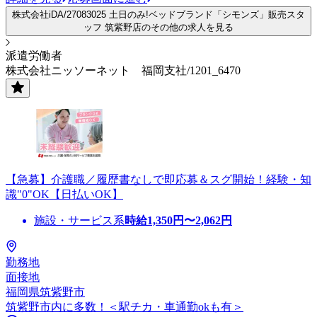
株式会社iDA/27083025 土日のみ!ベッドブランド「シモンズ」販売スタ
ッフ 筑紫野店のその他の求人を見る
派遣労働者
株式会社ニッソーネット 福岡支社/1201_6470
【急募】介護職／履歴書なしで即応募＆スグ開始！経験・知
識"0"OK【日払いOK】
施設・サービス系
時給
1,350
円〜
2,062
円
勤務地
面接地
福岡県筑紫野市
筑紫野市内に多数！＜駅チカ・車通勤okも有＞