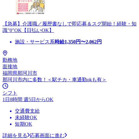
【急募】介護職／履歴書なしで即応募＆スグ開始！経験・知
識"0"OK【日払いOK】
施設・サービス系
時給
1,350
円〜
2,062
円
勤務地
面接地
福岡県那珂川市
那珂川市内に多数！＜駅チカ・車通勤okも有＞
シフト
1日8時間 週5日からOK
交通費支給
未経験OK
短期OK
詳細を見る
応募画面に進む