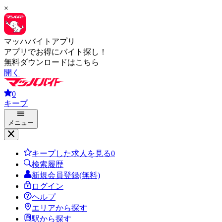
×
マッハバイトアプリ
アプリでお得にバイト探し！
無料ダウンロードはこちら
開く
0
キープ
メニュー
キープした求人を見る
0
検索履歴
新規会員登録(無料)
ログイン
ヘルプ
エリアから探す
駅から探す