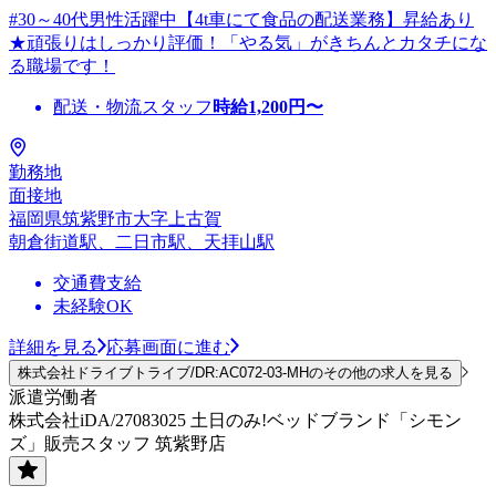
#30～40代男性活躍中【4t車にて食品の配送業務】昇給あり
★頑張りはしっかり評価！「やる気」がきちんとカタチにな
る職場です！
配送・物流スタッフ
時給
1,200
円〜
勤務地
面接地
福岡県筑紫野市大字上古賀
朝倉街道駅、二日市駅、天拝山駅
交通費支給
未経験OK
詳細を見る
応募画面に進む
株式会社ドライブトライブ/DR:AC072-03-MHのその他の求人を見る
派遣労働者
株式会社iDA/27083025 土日のみ!ベッドブランド「シモン
ズ」販売スタッフ 筑紫野店