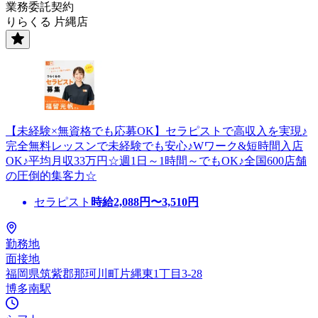
業務委託契約
りらくる 片縄店
【未経験×無資格でも応募OK】セラピストで高収入を実現♪
完全無料レッスンで未経験でも安心♪Wワーク&短時間入店
OK♪平均月収33万円☆週1日～1時間～でもOK♪全国600店舗
の圧倒的集客力☆
セラピスト
時給
2,088
円〜
3,510
円
勤務地
面接地
福岡県筑紫郡那珂川町片縄東1丁目3-28
博多南駅