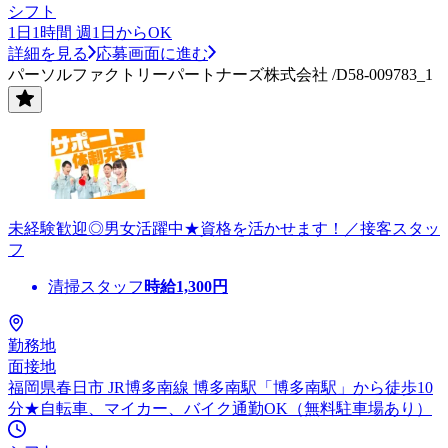
シフト
1日1時間 週1日からOK
詳細を見る
応募画面に進む
パーソルファクトリーパートナーズ株式会社 /D58-009783_1
未経験歓迎◎男女活躍中★資格を活かせます！／接客スタッ
フ
清掃スタッフ
時給
1,300
円
勤務地
面接地
福岡県春日市 JR博多南線 博多南駅「博多南駅」から徒歩10
分★自転車、マイカー、バイク通勤OK（無料駐車場あり）