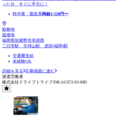
った分、すぐに手元に！
軽作業・製造系
時給
1,520
円〜
勤務地
面接地
福岡県筑紫野市塔原西
二日市駅、天拝山駅、原田(福岡)駅
交通費支給
未経験OK
詳細を見る
応募画面に進む
派遣労働者
株式会社ドライブトライブ/DR:AC072-03-MH