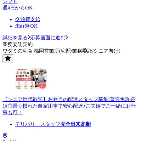
シフト
週4日からOK
交通費支給
未経験OK
詳細を見る
応募画面に進む
業務委託契約
ワタミの宅食 福岡営業所(宅配/業務委託/シニア向け)
【シニア世代歓迎】お弁当の配達スタッフ募集!普通免許必
須◎乗り慣れた自家用車で安心配達♪ご夫婦でご一緒にお仕
事も可！
デリバリースタッフ
完全出来高制