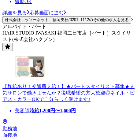
短期OK
詳細を見る
応募画面に進む
株式会社ニッソーネット 福岡支社/0201_1112のその他の求人を見る
アルバイト・パート
HAIR STUDIO IWASAKI 福岡二日市店［パート］スタイリ
スト(株式会社ハクブン)
【昇給あり！交通費支給！】★パートスタイリスト募集★人
気サロンで働きませんか？復職希望の方大歓迎◎ネイル・ピ
アス・カラーOKで自分らしく働けます♪
美容師
時給
1,200
円〜
1,600
円
勤務地
面接地