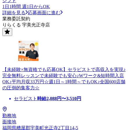
シフト
1日1時間 週1日からOK
詳細を見る
応募画面に進む
業務委託契約
りらくる 宇美光正寺店
【未経験×無資格でも応募OK】セラピストで高収入を実現♪
完全無料レッスンで未経験でも安心♪Wワーク&短時間入店
OK♪平均月収33万円☆週1日～1時間～でもOK♪全国600店舗
の圧倒的集客力☆
セラピスト
時給
2,088
円〜
3,510
円
勤務地
面接地
福岡県糟屋郡宇美町光正寺2丁目14-5