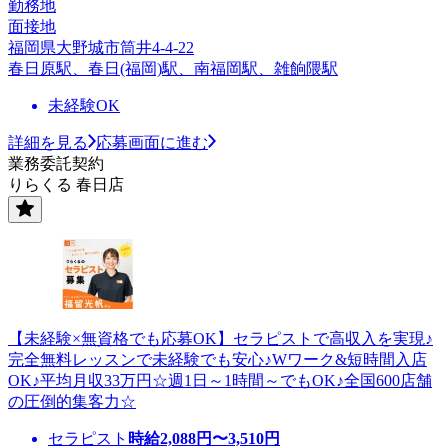
勤務地
面接地
福岡県大野城市筒井4-4-22
春日原駅、春日(福岡)駅、南福岡駅、雑餉隈駅
未経験OK
詳細を見る
応募画面に進む
業務委託契約
りらくる 春日店
【未経験×無資格でも応募OK】セラピストで高収入を実現♪
完全無料レッスンで未経験でも安心♪Wワーク&短時間入店
OK♪平均月収33万円☆週1日～1時間～でもOK♪全国600店舗
の圧倒的集客力☆
セラピスト
時給
2,088
円〜
3,510
円