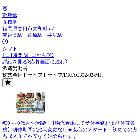
勤務地
面接地
福岡県春日市大和町5-7
南福岡駅、笹原駅、井尻駅
シフト
1日1時間 週1日からOK
詳細を見る
応募画面に進む
派遣労働者
株式会社ドライブトライブ/DR:AC302-02-MH
#30～40代男性活躍中【物流倉庫にて受付事務および付帯業
務】研修期間の給与変動なし★安心のスタート！初めての方
も収入面で不安なく始められます！