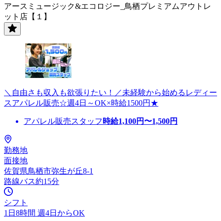
アースミュージック&エコロジー_鳥栖プレミアムアウトレ
ット店【１】
＼自由さも収入も欲張りたい！／未経験から始めるレディー
スアパレル販売☆週4日～OK×時給1500円★
アパレル販売スタッフ
時給
1,100
円〜
1,500
円
勤務地
面接地
佐賀県鳥栖市弥生が丘8-1
路線バス約15分
シフト
1日8時間 週4日からOK