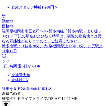
倉庫スタッフ
時給
1,200
円〜
勤務地
面接地
福岡県福岡市南区老司4-2-5 博多南線「博多南駅」より徒歩
30分 ※下記の駅名および徒歩時間は、実際の勤務地とは異
なる可能性がありますので、ご注意ください。
博多南駅より徒歩30分、大橋(福岡)駅より車13分、井尻駅よ
り車12分
シフト
1日3時間 週5日からOK
交通費支給
未経験OK
詳細を見る
応募画面に進む
派遣労働者
株式会社ドライブトライブ/DR:AF019-04-MH