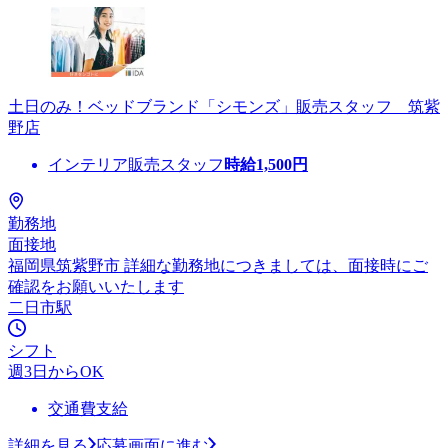
土日のみ！ベッドブランド「シモンズ」販売スタッフ 筑紫
野店
インテリア販売スタッフ
時給
1,500
円
勤務地
面接地
福岡県筑紫野市 詳細な勤務地につきましては、面接時にご
確認をお願いいたします
二日市駅
シフト
週3日からOK
交通費支給
詳細を見る
応募画面に進む