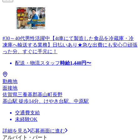
#30～40代男性活躍中【4t車にて製造した食品を冷蔵庫・冷
凍庫へ輸送する業務】日払いあり★急な出費にも安心◎頑張
った分、すぐに手元に！
配送・物流スタッフ
時給
1,440
円〜
勤務地
面接地
佐賀県三養基郡基山町長野
基山駅 徒歩14分、けやき台駅、中原駅
交通費支給
未経験OK
詳細を見る
応募画面に進む
アルバイト・パート