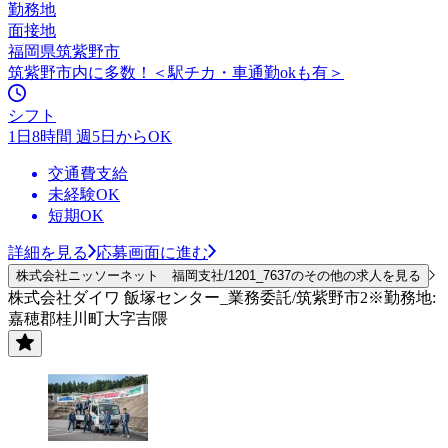
勤務地
面接地
福岡県筑紫野市
筑紫野市内に多数！＜駅チカ・車通勤okも有＞
シフト
1日8時間 週5日からOK
交通費支給
未経験OK
短期OK
詳細を見る
応募画面に進む
株式会社ニッソーネット 福岡支社/1201_7637のその他の求人を見る
株式会社ダイワ 飯塚センター_業務委託/筑紫野市2※勤務地:
嘉穂郡桂川町大字吉隈