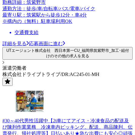
勤務詳細：筑紫野市
通勤方法：徒歩/車/自転車/バス/電車/バイク
最寄り駅：筑紫駅から徒歩12分・車4分
※構内の（無料）駐車場利用OK
交通費支給
詳細を見る
応募画面に進む
UTエージェント株式会社 西日本第一CU_福岡県筑紫野市_加工･組付
けのその他の求人を見る
派遣労働者
株式会社ドライブトライブ/DR:AC245-01-MH
#30～40代男性活躍中【2t車にてアイス・冷凍食品の配送及
び陳列作業業務 冷凍車内ピッキング、配送、商品陳列、伝
票発行、帰社処理等】日払いあり★急な出費にも安心◎頑張