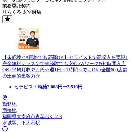
業務委託契約
りらくる 太宰府店
【未経験×無資格でも応募OK】セラピストで高収入を実現♪
完全無料レッスンで未経験でも安心♪Wワーク&短時間入店
OK♪平均月収33万円☆週1日～1時間～でもOK♪全国600店舗
の圧倒的集客力☆
セラピスト
時給
2,088
円〜
3,510
円
勤務地
面接地
福岡県太宰府市青葉台3-27-3
水城駅、下大利駅