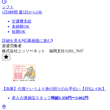
シフト
1日8時間 週5日からOK
交通費支給
未経験OK
短期OK
詳細を見る
応募画面に進む
派遣労働者
株式会社ニッソーネット 福岡支社/1201_7637
【急募】介護というより身の回りのお手伝い【日払いOK】
老人介護施設スタッフ
時給
1,350
円〜
2,062
円