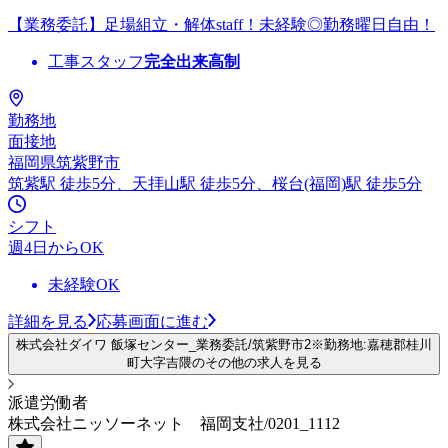
【業務委託】足場組立・解体staff！未経験◎勤務曜日自由！
工事スタッフ
完全出来高制
勤務地
面接地
福岡県筑紫野市
筑紫駅 徒歩5分、天拝山駅 徒歩5分、桜台(福岡)駅 徒歩5分
シフト
週4日からOK
未経験OK
詳細を見る
応募画面に進む
株式会社ダイワ 飯塚センター_業務委託/筑紫野市2※勤務地:嘉穂郡桂川
町大字吉隈のその他の求人を見る
派遣労働者
株式会社ニッソーネット 福岡支社/0201_1112