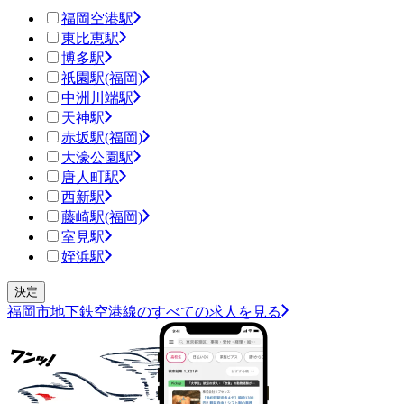
福岡空港駅
東比恵駅
博多駅
祇園駅(福岡)
中洲川端駅
天神駅
赤坂駅(福岡)
大濠公園駅
唐人町駅
西新駅
藤崎駅(福岡)
室見駅
姪浜駅
福岡市地下鉄空港線のすべての求人を見る