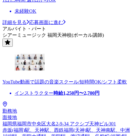
未経験OK
詳細を見る
応募画面に進む
アルバイト・パート
シアーミュージック 福岡天神校(ボーカル講師)
YouTube動画で話題の音楽スクール/短時間OK/シフト柔軟
インストラクター
時給
1,250
円〜
2,700
円
勤務地
面接地
福岡県福岡市中央区大名2-9-34 アクシブ天神ビル301
赤坂(福岡)駅、天神駅、西鉄福岡(天神)駅、天神南駅、中洲