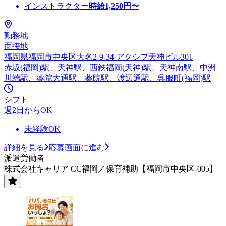
インストラクター
時給
1,250
円〜
勤務地
面接地
福岡県福岡市中央区大名2-9-34 アクシブ天神ビル301
赤坂(福岡)駅、天神駅、西鉄福岡(天神)駅、天神南駅、中洲
川端駅、薬院大通駅、薬院駅、渡辺通駅、呉服町(福岡)駅
シフト
週2日からOK
未経験OK
詳細を見る
応募画面に進む
派遣労働者
株式会社キャリア CC福岡／保育補助【福岡市中央区-005】