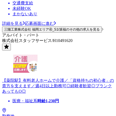
交通費支給
未経験OK
まかないあり
詳細を見る
応募画面に進む
三陽工業株式会社 福岡エリア④_S1/派福のその他の求人を見る
アルバイト・パート
株式会社スタッフサービス/H10491620
【薬院駅】有料老人ホームで介護／「資格持ちの初心者」の
貴方を支えます／週4日以上勤務可◎経験者歓迎◎ブランク
あってもO◎
医療・福祉系
時給
1,230
円