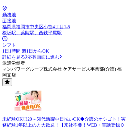
勤務地
面接地
福岡県福岡市中央区小笹4丁目1-5
桜坂駅、薬院駅、西鉄平尾駅
シフト
1日1時間 週1日からOK
詳細を見る
応募画面に進む
派遣労働者
マンパワーグループ株式会社 ケアサービス事業部(介護) 福
岡支店
未経験OK◎20～50代活躍中日払いOK◆介護のオシゴト！実
務経験1年以上の方大歓迎！【来社不要！WEB・電話登録Ｏ