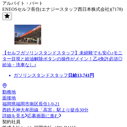
アルバイト・パート
ENEOSセルフ長住(エナジースタッフ西日本株式会社)(7178)
【セルフガソリンスタンドスタッフ】未経験でも安心♪モニ
ター目視と給油解除ボタンの操作がメイン！乙4免許必須◎
給油・洗車なし♪
ガソリンスタンドスタッフ
日給
13,741
円
勤務地
面接地
福岡県福岡市南区長住1-9-21
西鉄天神大牟田線「高宮」駅より徒歩30分
詳細を見る
応募画面に進む
契約社員