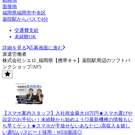
勤務地
面接地
福岡県福岡市中央区
薬院駅からバスで4分
交通費支給
未経験OK
詳細を見る
応募画面に進む
派遣労働者
株式会社シエロ_福岡県【携帯キャ】薬院駅周辺のソフトバ
ンクショップ/AF5
【スマホ案内スタッフ】入社祝金最大10万円★スマホ選びや
設定のお手伝い！未経験から始めよう◎最新機種の情報もい
ち早くゲット★スマホが手放せないあなたに♪高収入＆嬉し
い週払い/スピード採用・WEB面談◎