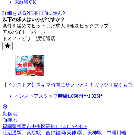
未経験OK
詳細を見る
応募画面に進む
以下の求人はいかがですか？
条件を緩めてヒットした求人情報をピックアップ
アルバイト・パート
ドミノ・ピザ 渡辺通店
【インストア】スキマ時間にサクッとも！ガッツリ稼ぐも◎
インストアスタッフ
時給
1,060
円〜
1,325
円
勤務地
面接地
福岡県福岡市中央区高砂1-2-4 C-SABLE
渡辺通駅、薬院駅、西鉄福岡(天神)駅、天神駅、中洲川端