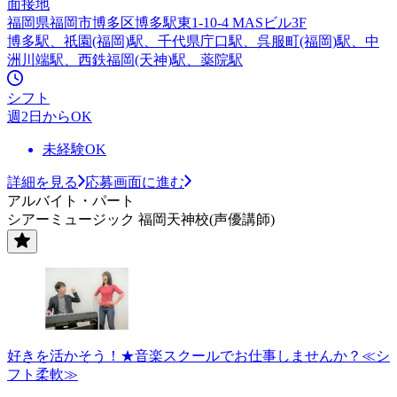
面接地
福岡県福岡市博多区博多駅東1-10-4 MASビル3F
博多駅、祇園(福岡)駅、千代県庁口駅、呉服町(福岡)駅、中
洲川端駅、西鉄福岡(天神)駅、薬院駅
シフト
週2日からOK
未経験OK
詳細を見る
応募画面に進む
アルバイト・パート
シアーミュージック 福岡天神校(声優講師)
好きを活かそう！★音楽スクールでお仕事しませんか？≪シ
フト柔軟≫