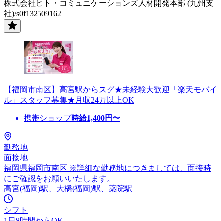
株式会社ヒト・コミュニケーションズ人材開発本部 (九州支
社)/s0f132509162
【福岡市南区】高宮駅からスグ★未経験大歓迎「楽天モバイ
ル」スタッフ募集★月収24万以上OK
携帯ショップ
時給
1,400
円〜
勤務地
面接地
福岡県福岡市南区 ※詳細な勤務地につきましては、面接時
にご確認をお願いいたします。
高宮(福岡)駅、大橋(福岡)駅、薬院駅
シフト
1日8時間からOK