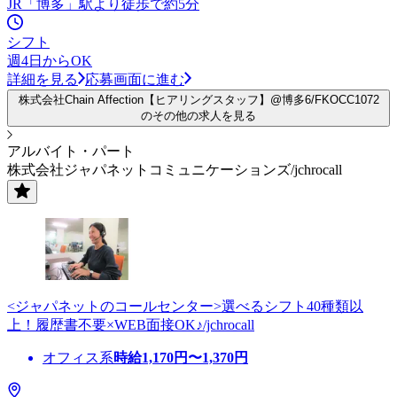
JR「博多」駅より徒歩で約5分
シフト
週4日からOK
詳細を見る
応募画面に進む
株式会社Chain Affection【ヒアリングスタッフ】@博多6/FKOCC1072
のその他の求人を見る
アルバイト・パート
株式会社ジャパネットコミュニケーションズ/jchrocall
<ジャパネットのコールセンター>選べるシフト40種類以
上！履歴書不要×WEB面接OK♪/jchrocall
オフィス系
時給
1,170
円〜
1,370
円