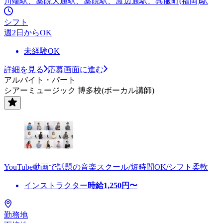
川端駅、薬院大通駅、薬院駅、渡辺通駅、呉服町(福岡)駅
シフト
週2日からOK
未経験OK
詳細を見る
応募画面に進む
アルバイト・パート
シアーミュージック 博多校(ボーカル講師)
YouTube動画で話題の音楽スクール/短時間OK/シフト柔軟
インストラクター
時給
1,250
円〜
勤務地