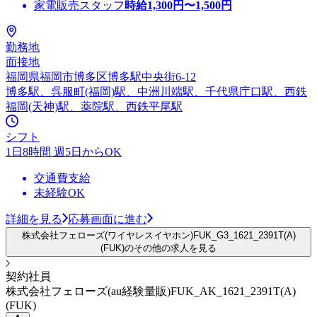
家電販売スタッフ
時給
1,300
円〜
1,500
円
勤務地
面接地
福岡県福岡市博多区博多駅中央街6-12
博多駅、呉服町(福岡)駅、中洲川端駅、千代県庁口駅、西鉄
福岡(天神)駅、薬院駅、西鉄平尾駅
シフト
1日8時間 週5日からOK
交通費支給
未経験OK
詳細を見る
応募画面に進む
株式会社フェローズ(ワイヤレスイヤホン)FUK_G3_1621_2391T(A)
(FUK)のその他の求人を見る
契約社員
株式会社フェローズ(au経験量販)FUK_AK_1621_2391T(A)
(FUK)