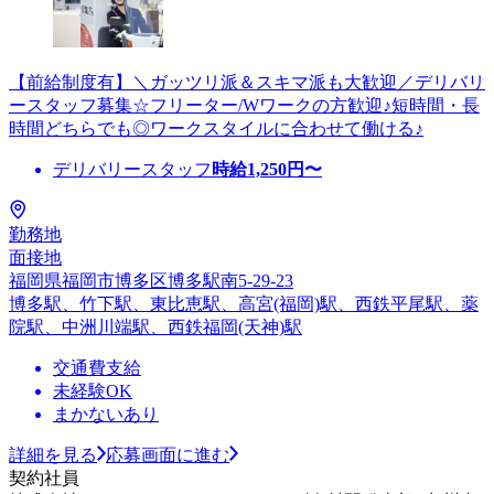
【前給制度有】＼ガッツリ派＆スキマ派も大歓迎／デリバリ
ースタッフ募集☆フリーター/Wワークの方歓迎♪短時間・長
時間どちらでも◎ワークスタイルに合わせて働ける♪
デリバリースタッフ
時給
1,250
円〜
勤務地
面接地
福岡県福岡市博多区博多駅南5-29-23
博多駅、竹下駅、東比恵駅、高宮(福岡)駅、西鉄平尾駅、薬
院駅、中洲川端駅、西鉄福岡(天神)駅
交通費支給
未経験OK
まかないあり
詳細を見る
応募画面に進む
契約社員