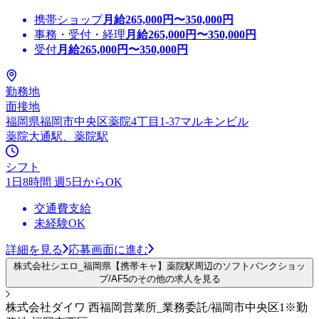
携帯ショップ
月給
265,000
円〜
350,000
円
事務・受付・経理
月給
265,000
円〜
350,000
円
受付
月給
265,000
円〜
350,000
円
勤務地
面接地
福岡県福岡市中央区薬院4丁目1-37マルキンビル
薬院大通駅、薬院駅
シフト
1日8時間 週5日からOK
交通費支給
未経験OK
詳細を見る
応募画面に進む
株式会社シエロ_福岡県【携帯キャ】薬院駅周辺のソフトバンクショッ
プ/AF5のその他の求人を見る
株式会社ダイワ 西福岡営業所_業務委託/福岡市中央区1※勤