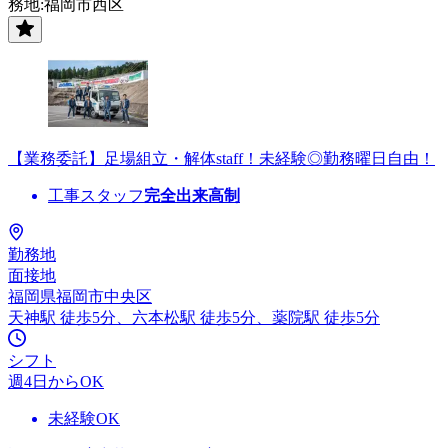
務地:福岡市西区
【業務委託】足場組立・解体staff！未経験◎勤務曜日自由！
工事スタッフ
完全出来高制
勤務地
面接地
福岡県福岡市中央区
天神駅 徒歩5分、六本松駅 徒歩5分、薬院駅 徒歩5分
シフト
週4日からOK
未経験OK