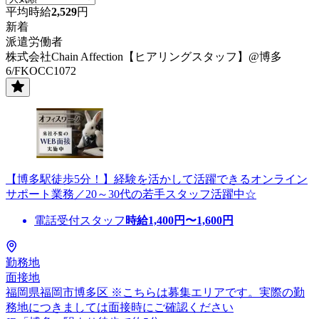
平均時給
2,529
円
新着
派遣労働者
株式会社Chain Affection【ヒアリングスタッフ】@博多
6/FKOCC1072
【博多駅徒歩5分！】経験を活かして活躍できるオンライン
サポート業務／20～30代の若手スタッフ活躍中☆
電話受付スタッフ
時給
1,400
円〜
1,600
円
勤務地
面接地
福岡県福岡市博多区 ※こちらは募集エリアです。実際の勤
務地につきましては面接時にご確認ください