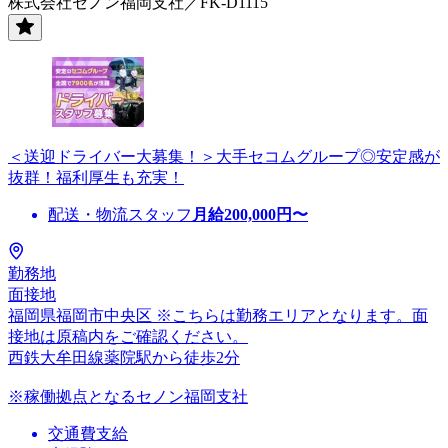
株式会社セノン福岡支社／FK-D1115
＜送迎ドライバー大募集！＞大手セコムグループ◎安定感が
抜群！福利厚生も充実！
配送・物流スタッフ
月給
200,000
円〜
勤務地
面接地
福岡県福岡市中央区 ※こちらは勤務エリアとなります。面
接地は原稿内をご確認ください。
西鉄大牟田線薬院駅から徒歩2分
※稼働拠点となるセノン福岡支社
交通費支給