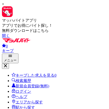
×
マッハバイトアプリ
アプリでお得にバイト探し！
無料ダウンロードはこちら
開く
0
キープ
メニュー
キープした求人を見る
0
検索履歴
新規会員登録(無料)
ログイン
ヘルプ
エリアから探す
駅から探す