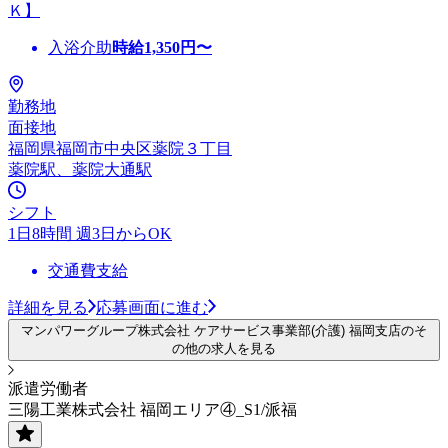
Ｋ】
入浴介助
時給
1,350
円〜
勤務地
面接地
福岡県福岡市中央区薬院３丁目
薬院駅、薬院大通駅
シフト
1日8時間 週3日からOK
交通費支給
詳細を見る
応募画面に進む
マンパワーグループ株式会社 ケアサービス事業部(介護) 福岡支店のそ
の他の求人を見る
派遣労働者
三陽工業株式会社 福岡エリア④_S1/派福