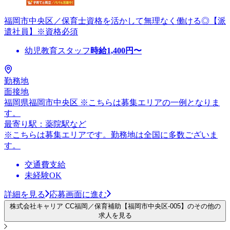
福岡市中央区／保育士資格を活かして無理なく働ける◎【派
遣社員】※資格必須
幼児教育スタッフ
時給
1,400
円〜
勤務地
面接地
福岡県福岡市中央区 ※こちらは募集エリアの一例となりま
す。
最寄り駅：薬院駅など
※こちらは募集エリアです。勤務地は全国に多数ございま
す。
交通費支給
未経験OK
詳細を見る
応募画面に進む
株式会社キャリア CC福岡／保育補助【福岡市中央区-005】のその他の
求人を見る