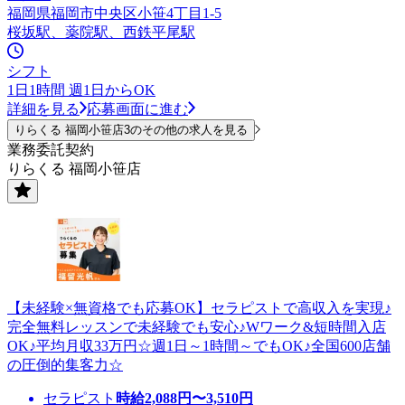
福岡県福岡市中央区小笹4丁目1-5
桜坂駅、薬院駅、西鉄平尾駅
シフト
1日1時間 週1日からOK
詳細を見る
応募画面に進む
りらくる 福岡小笹店3のその他の求人を見る
業務委託契約
りらくる 福岡小笹店
【未経験×無資格でも応募OK】セラピストで高収入を実現♪
完全無料レッスンで未経験でも安心♪Wワーク&短時間入店
OK♪平均月収33万円☆週1日～1時間～でもOK♪全国600店舗
の圧倒的集客力☆
セラピスト
時給
2,088
円〜
3,510
円