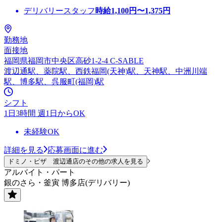
デリバリースタッフ
時給
1,100
円〜
1,375
円
勤務地
面接地
福岡県福岡市中央区高砂1-2-4 C-SABLE
渡辺通駅、薬院駅、西鉄福岡(天神)駅、天神駅、中洲川端
駅、博多駅、呉服町(福岡)駅
シフト
1日3時間 週1日からOK
未経験OK
詳細を見る
応募画面に進む
ドミノ・ピザ 渡辺通店のその他の求人を見る
アルバイト・パート
銀のさら・釜寅 博多店(デリバリー)