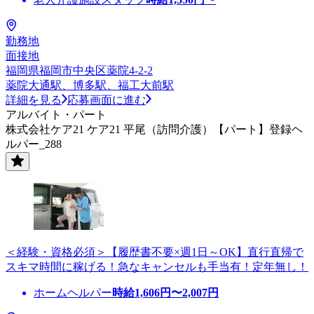
勤務地
面接地
福岡県福岡市中央区薬院4-2-2
薬院大通駅、博多駅、福工大前駅
詳細を見る
応募画面に進む
アルバイト・パート
株式会社ケア21 ケア21 平尾（訪問介護）【パート】登録ヘ
ルパー_288
＜経験・資格必須＞【履歴書不要×週1日～OK】直行直帰で
スキマ時間に稼げる！急なキャンセルも手当有！定年無し！
ホームヘルパー
時給
1,606
円〜
2,007
円