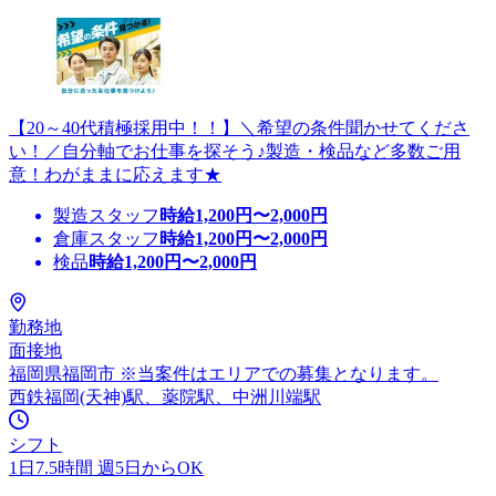
【20～40代積極採用中！！】＼希望の条件聞かせてくださ
い！／自分軸でお仕事を探そう♪製造・検品など多数ご用
意！わがままに応えます★
製造スタッフ
時給
1,200
円〜
2,000
円
倉庫スタッフ
時給
1,200
円〜
2,000
円
検品
時給
1,200
円〜
2,000
円
勤務地
面接地
福岡県福岡市 ※当案件はエリアでの募集となります。
西鉄福岡(天神)駅、薬院駅、中洲川端駅
シフト
1日7.5時間 週5日からOK