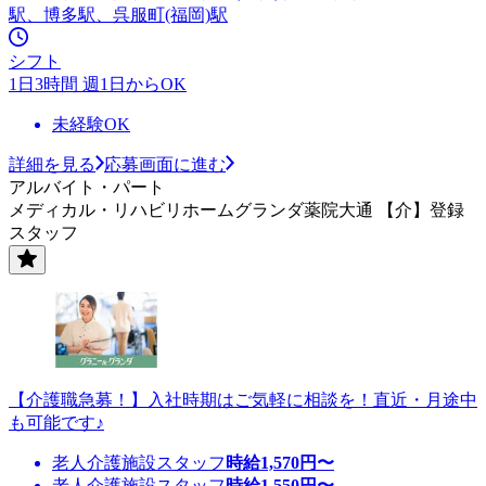
駅、博多駅、呉服町(福岡)駅
シフト
1日3時間 週1日からOK
未経験OK
詳細を見る
応募画面に進む
アルバイト・パート
メディカル・リハビリホームグランダ薬院大通 【介】登録
スタッフ
【介護職急募！】入社時期はご気軽に相談を！直近・月途中
も可能です♪
老人介護施設スタッフ
時給
1,570
円〜
老人介護施設スタッフ
時給
1,550
円〜