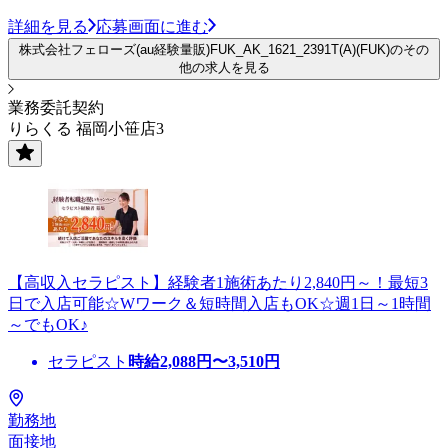
詳細を見る
応募画面に進む
株式会社フェローズ(au経験量販)FUK_AK_1621_2391T(A)(FUK)のその
他の求人を見る
業務委託契約
りらくる 福岡小笹店3
【高収入セラピスト】経験者1施術あたり2,840円～！最短3
日で入店可能☆Wワーク＆短時間入店もOK☆週1日～1時間
～でもOK♪
セラピスト
時給
2,088
円〜
3,510
円
勤務地
面接地