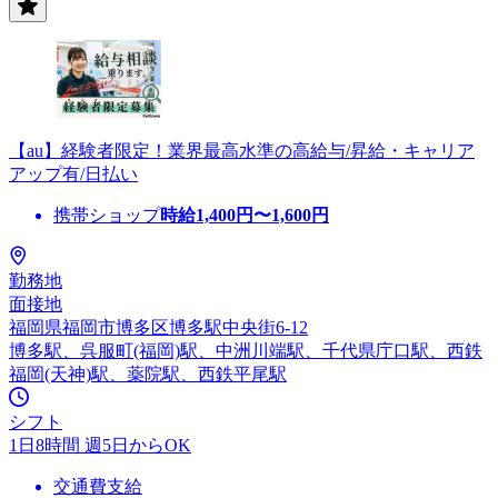
【au】経験者限定！業界最高水準の高給与/昇給・キャリア
アップ有/日払い
携帯ショップ
時給
1,400
円〜
1,600
円
勤務地
面接地
福岡県福岡市博多区博多駅中央街6-12
博多駅、呉服町(福岡)駅、中洲川端駅、千代県庁口駅、西鉄
福岡(天神)駅、薬院駅、西鉄平尾駅
シフト
1日8時間 週5日からOK
交通費支給