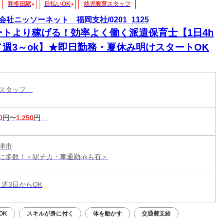
和多田駅
日払いOK
幼児教育スタッフ
会社ニッソーネット 福岡支社/0201_1125
ートより稼げる！効率よく働く派遣保育士【1日4h
／週3～ok】★即日勤務・夏休み明けスタートOK
育スタッフ
0
円〜
1,250
円
津市
に多数！＜駅チカ・車通勤okも有＞
 週3日からOK
OK
スキルが身に付く
体を動かす
交通費支給