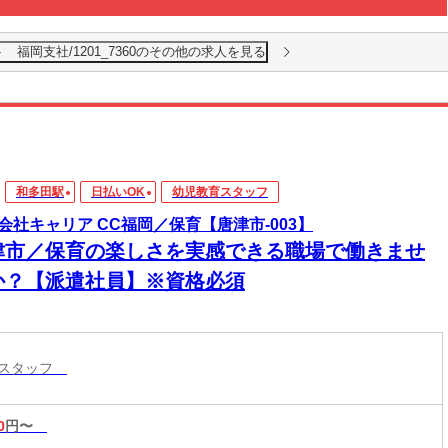
福岡支社/1201_7360のその他の求人を見る
和多田駅
日払いOK
幼児教育スタッフ
会社キャリア CC福岡／保育【唐津市-003】
津市／保育の楽しさを実感できる職場で働きませ
か？【派遣社員】※資格必須
育スタッフ
0
円〜