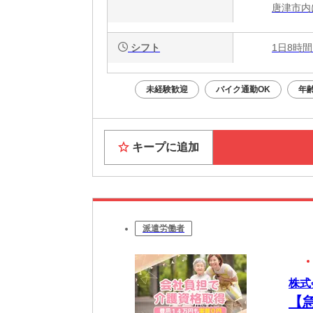
唐津市内
シフト
1日8時間
未経験歓迎
バイク通勤OK
年
キープに追加
派遣労働者
株式
【