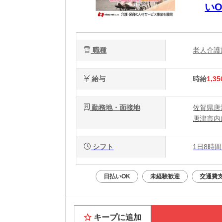
いO
職種
老人介
給与
時給
1,35
勤務地・面接地
佐賀県唐
唐津市内
シフト
1日8時間
日払いOK
未経験歓迎
交通費
キープに追加