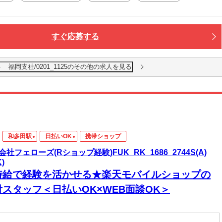
すぐ応募する
福岡支社/0201_1125のその他の求人を見る
和多田駅
日払いOK
携帯ショップ
会社フェローズ(Rショップ経験)FUK_RK_1686_2744S(A)
K)
時給で経験を活かせる★楽天モバイルショップの
付スタッフ＜日払いOK×WEB面談OK＞