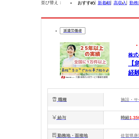
並び替え：
おすすめ
新着順
高収入
勤務
派遣労働者
株式
【
経験
職種
施設・
給与
時給
1,35
勤務地・面接地
佐賀県唐