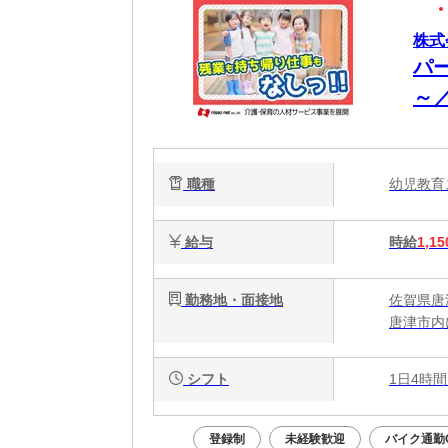
株式
パ
～
職種
幼児教
給与
時給
1,15
勤務地・面接地
佐賀県唐
唐津市内
シフト
1日4時間
登録制
未経験歓迎
バイク通勤