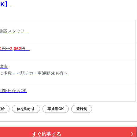
K】
護施設スタッフ
0
円〜
2,062
円
津市
に多数！＜駅チカ・車通勤okも有＞
 週5日からOK
支給
体を動かす
車通勤OK
登録制
すぐ応募する