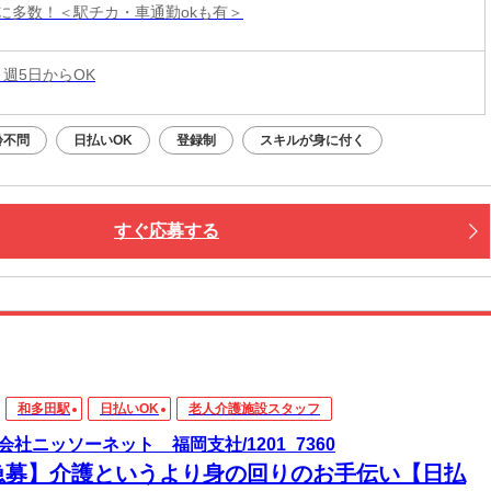
に多数！＜駅チカ・車通勤okも有＞
 週5日からOK
齢不問
日払いOK
登録制
スキルが身に付く
すぐ応募する
和多田駅
日払いOK
老人介護施設スタッフ
会社ニッソーネット 福岡支社/1201_7360
急募】介護というより身の回りのお手伝い【日払