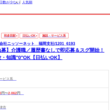
日数が少ない
人気順
和多田駅
日払いOK
施設・サービス系
会社ニッソーネット 福岡支社/1201_6193
急募】介護職／履歴書なしで即応募＆スグ開始！
・知識"0"OK【日払いOK】
サービス系
0
円〜
2,062
円
津市