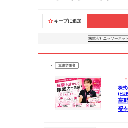
キープに追加
株式会社ニッソーネット 
派遣労働者
株式
(FU
高
受