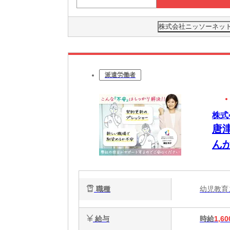
株式会社ニッソーネット 
派遣労働者
株式
唐
ん
職種
幼児教
給与
時給
1,60