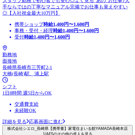
スタッフ勤務で初心者でも安心◎よく見る”あの”お仕事♪大
手ならではの丁寧なマニュアル完備でお仕事も覚えやすい
◎【入社祝金最大10万円】
携帯ショップ
時給
1,400
円〜
1,600
円
事務・受付・経理
時給
1,400
円〜
1,600
円
受付
時給
1,400
円〜
1,600
円
勤務地
面接地
長崎県長崎市三芳町2-1
大橋(長崎)駅、浦上駅
シフト
1日8時間 週5日からOK
交通費支給
未経験OK
詳細を見る
応募画面に進む
株式会社シエロ_長崎県【携帯量】家電住まいる館YAMADA長崎本店
1/AF5のその他の求人を見る