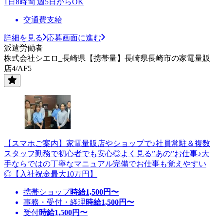
1日8時間 週5日からOK
交通費支給
詳細を見る
応募画面に進む
派遣労働者
株式会社シエロ_長崎県【携帯量】長崎県長崎市の家電量販
店4/AF5
【スマホご案内】家電量販店やショップで♪社員常駐＆複数
スタッフ勤務で初心者でも安心◎よく見る”あの”お仕事♪大
手ならではの丁寧なマニュアル完備でお仕事も覚えやすい
◎【入社祝金最大10万円】
携帯ショップ
時給
1,500
円〜
事務・受付・経理
時給
1,500
円〜
受付
時給
1,500
円〜