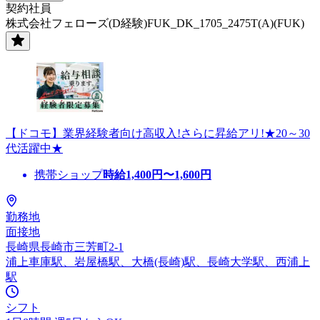
契約社員
株式会社フェローズ(D経験)FUK_DK_1705_2475T(A)(FUK)
【ドコモ】業界経験者向け高収入!さらに昇給アリ!★20～30
代活躍中★
携帯ショップ
時給
1,400
円〜
1,600
円
勤務地
面接地
長崎県長崎市三芳町2-1
浦上車庫駅、岩屋橋駅、大橋(長崎)駅、長崎大学駅、西浦上
駅
シフト