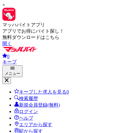
×
マッハバイトアプリ
アプリでお得にバイト探し！
無料ダウンロードはこちら
開く
0
キープ
メニュー
キープした求人を見る
0
検索履歴
新規会員登録(無料)
ログイン
ヘルプ
エリアから探す
駅から探す