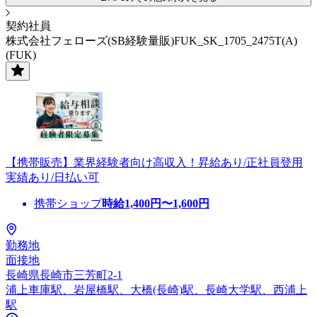
契約社員
株式会社フェローズ(SB経験量販)FUK_SK_1705_2475T(A)
(FUK)
【携帯販売】業界経験者向け高収入！昇給あり/正社員登用
実績あり/日払い可
携帯ショップ
時給
1,400
円〜
1,600
円
勤務地
面接地
長崎県長崎市三芳町2-1
浦上車庫駅、岩屋橋駅、大橋(長崎)駅、長崎大学駅、西浦上
駅