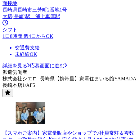
面接地
長崎県長崎市三芳町2番地1号
大橋(長崎)駅、浦上車庫駅
シフト
1日8時間 週4日からOK
交通費支給
未経験OK
詳細を見る
応募画面に進む
派遣労働者
株式会社シエロ_長崎県【携帯量】家電住まいる館YAMADA
長崎本店1/AF5
【スマホご案内】家電量販店やショップで♪社員常駐＆複数