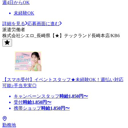
週4日からOK
未経験OK
詳細を見る
応募画面に進む
派遣労働者
株式会社シエロ_長崎県【★】テックランド長崎本店/KB6
【スマホ受付】イベントスタッフ★未経験OK！週払い対応
可能♪手当充実◎
キャンペーンスタッフ
時給
1,850
円〜
受付
時給
1,850
円〜
携帯ショップ
時給
1,850
円〜
勤務地