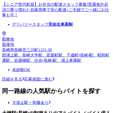
【シニア世代歓迎】お弁当の配達スタッフ募集!普通免許必
須◎乗り慣れた自家用車で安心配達♪ご夫婦でご一緒にお仕
事も可！
デリバリースタッフ
完全出来高制
勤務地
面接地
長崎県長崎市三川町1221-30
西浦上駅、長崎大学駅、若葉町駅、千歳町(長崎)駅、昭和町
通駅、岩屋橋駅、住吉(長崎)駅、浦上車庫駅
未経験OK
詳細を見る
応募画面に進む
同一路線の人気駅からバイトを探す
大波止駅 × 制服あり