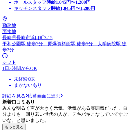
ホールスタッフ
時給
1,045
円〜
1,200
円
キッチンスタッフ
時給
1,045
円〜
1,200
円
勤務地
面接地
長崎県長崎市浜口町3-15
平和公園駅 徒歩7分、原爆資料館駅 徒歩5分、大学病院駅 徒
歩2分
シフト
1日3時間からOK
未経験OK
まかないあり
詳細を見る
応募画面に進む
新着口コミあり
みんな明るく声が大きく元気。活気がある雰囲気だった。自
分よりも一回り若い世代の人が、テキパキこなしていてすご
いな、と思いました。
もっと見る