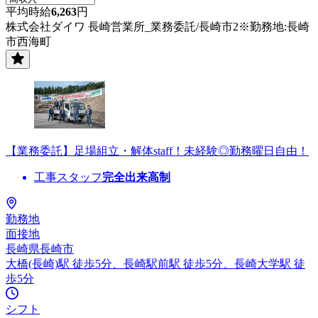
平均時給
6,263
円
株式会社ダイワ 長崎営業所_業務委託/長崎市2※勤務地:長崎
市西海町
【業務委託】足場組立・解体staff！未経験◎勤務曜日自由！
工事スタッフ
完全出来高制
勤務地
面接地
長崎県長崎市
大橋(長崎)駅 徒歩5分、長崎駅前駅 徒歩5分、長崎大学駅 徒
歩5分
シフト