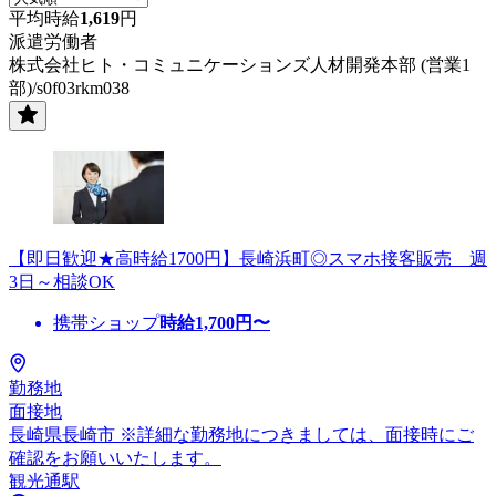
平均時給
1,619
円
派遣労働者
株式会社ヒト・コミュニケーションズ人材開発本部 (営業1
部)/s0f03rkm038
【即日歓迎★高時給1700円】長崎浜町◎スマホ接客販売 週
3日～相談OK
携帯ショップ
時給
1,700
円〜
勤務地
面接地
長崎県長崎市 ※詳細な勤務地につきましては、面接時にご
確認をお願いいたします。
観光通駅