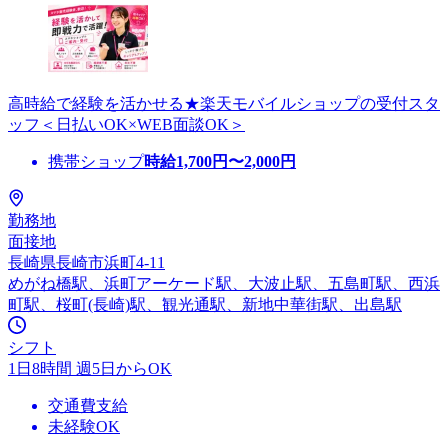
高時給で経験を活かせる★楽天モバイルショップの受付スタ
ッフ＜日払いOK×WEB面談OK＞
携帯ショップ
時給
1,700
円〜
2,000
円
勤務地
面接地
長崎県長崎市浜町4-11
めがね橋駅、浜町アーケード駅、大波止駅、五島町駅、西浜
町駅、桜町(長崎)駅、観光通駅、新地中華街駅、出島駅
シフト
1日8時間 週5日からOK
交通費支給
未経験OK