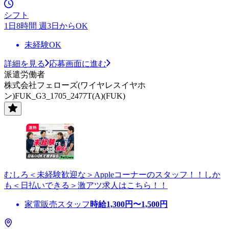
シフト
1日8時間 週3日からOK
未経験OK
詳細を見る
応募画面に進む
派遣労働者
株式会社フェローズ(ワイヤレスイヤホ
ン)FUK_G3_1705_2477T(A)(FUK)
むしろ＜未経験歓迎な＞Appleコーナーのスタッフ！！しか
も＜日払いできる＞激アツ求人はこちら！！
家電販売スタッフ
時給
1,300
円〜
1,500
円