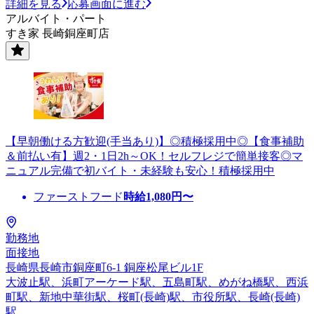
詳細を見る
応募画面に進む
アルバイト・パート
すき家 長崎銅座町店
【早朝働ける方歓迎(手当あり)】◎積極採用中◎【食事補助
＆前払い有】週2・1日2h～OK！セルフレジで簡単接客◎マ
ニュアル完備で初バイト・未経験も安心！積極採用中
ファーストフード
時給
1,080
円〜
勤務地
面接地
長崎県長崎市銅座町6-1 銅座松尾ビル1F
大波止駅、浜町アーケード駅、五島町駅、めがね橋駅、西浜
町駅、新地中華街駅、桜町(長崎)駅、市役所駅、長崎(長崎)
駅