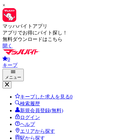
×
マッハバイトアプリ
アプリでお得にバイト探し！
無料ダウンロードはこちら
開く
0
キープ
メニュー
キープした求人を見る
0
検索履歴
新規会員登録(無料)
ログイン
ヘルプ
エリアから探す
駅から探す