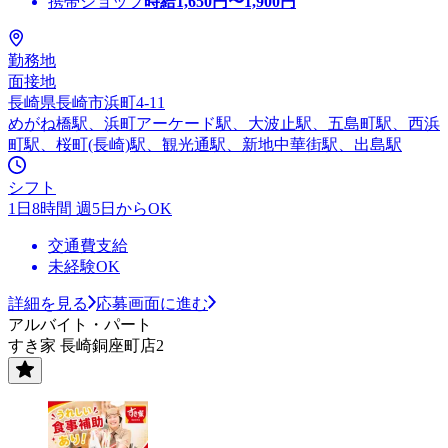
携帯ショップ
時給
1,650
円〜
1,900
円
勤務地
面接地
長崎県長崎市浜町4-11
めがね橋駅、浜町アーケード駅、大波止駅、五島町駅、西浜
町駅、桜町(長崎)駅、観光通駅、新地中華街駅、出島駅
シフト
1日8時間 週5日からOK
交通費支給
未経験OK
詳細を見る
応募画面に進む
アルバイト・パート
すき家 長崎銅座町店2