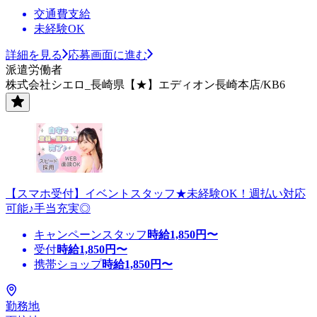
交通費支給
未経験OK
詳細を見る
応募画面に進む
派遣労働者
株式会社シエロ_長崎県【★】エディオン長崎本店/KB6
【スマホ受付】イベントスタッフ★未経験OK！週払い対応
可能♪手当充実◎
キャンペーンスタッフ
時給
1,850
円〜
受付
時給
1,850
円〜
携帯ショップ
時給
1,850
円〜
勤務地