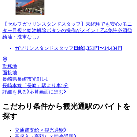
【セルフガソリンスタンドスタッフ】未経験でも安心♪モニ
ター目視と給油解除ボタンの操作がメイン！乙4免許必須◎
給油・洗車なし♪
ガソリンスタンドスタッフ
日給
3,351
円〜
14,434
円
勤務地
面接地
長崎県長崎市光町1-1
長崎本線「長崎」駅より車5分
詳細を見る
応募画面に進む
こだわり条件から観光通駅のバイトを
探す
交通費支給 × 観光通駅
高収入（高額） × 観光通駅