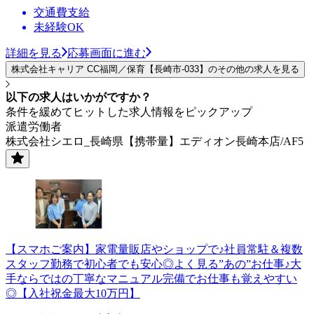
交通費支給
未経験OK
詳細を見る
応募画面に進む
株式会社キャリア CC福岡／保育【長崎市-033】のその他の求人を見る
以下の求人はいかがですか？
条件を緩めてヒットした求人情報をピックアップ
派遣労働者
株式会社シエロ_長崎県【携帯量】エディオン長崎本店/AF5
【スマホご案内】家電量販店やショップで♪社員常駐＆複数
スタッフ勤務で初心者でも安心◎よく見る”あの”お仕事♪大
手ならではの丁寧なマニュアル完備でお仕事も覚えやすい
◎【入社祝金最大10万円】