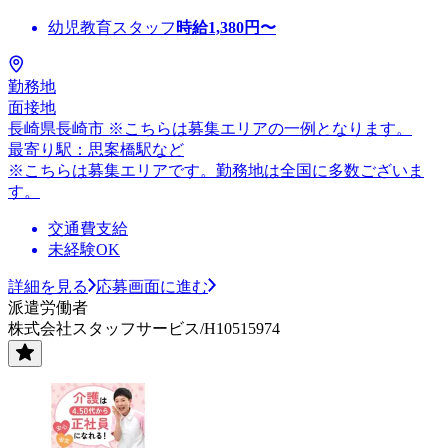
幼児教育スタッフ
時給
1,380
円〜
勤務地
面接地
長崎県長崎市 ※こちらは募集エリアの一例となります。
最寄り駅：思案橋駅など
※こちらは募集エリアです。勤務地は全国に多数ございま
す。
交通費支給
未経験OK
詳細を見る
応募画面に進む
派遣労働者
株式会社スタッフサービス/H10515974