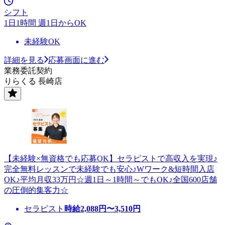
シフト
1日1時間 週1日からOK
未経験OK
詳細を見る
応募画面に進む
業務委託契約
りらくる 長崎店
【未経験×無資格でも応募OK】セラピストで高収入を実現♪
完全無料レッスンで未経験でも安心♪Wワーク&短時間入店
OK♪平均月収33万円☆週1日～1時間～でもOK♪全国600店舗
の圧倒的集客力☆
セラピスト
時給
2,088
円〜
3,510
円