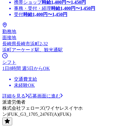
携帯ショップ
時給
1,400
円〜
1,450
円
事務・受付・経理
時給
1,400
円〜
1,450
円
受付
時給
1,400
円〜
1,450
円
勤務地
面接地
長崎県長崎市浜町2-32
浜町アーケード駅、観光通駅
シフト
1日8時間 週5日からOK
交通費支給
未経験OK
詳細を見る
応募画面に進む
派遣労働者
株式会社フェローズ(ワイヤレスイヤホ
ン)FUK_G3_1705_2476T(A)(FUK)