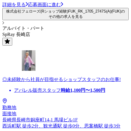
詳細を見る
応募画面に進む
株式会社フェローズ(Rショップ経験)FUK_RK_1705_2747S(A)(FUK)の
その他の求人を見る
アルバイト・パート
SpRay 長崎店
◎未経験から社員が目指せるショップスタッフのお仕事!
アパレル販売スタッフ
時給
1,100
円〜
1,500
円
勤務地
面接地
長崎県長崎市銅座町14-1 馬場ビル1F
西浜町駅 徒歩2分、観光通駅 徒歩0分、思案橋駅 徒歩3分