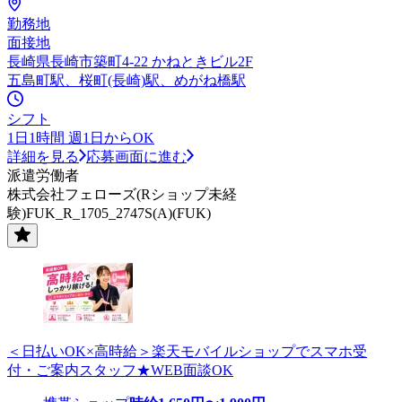
勤務地
面接地
長崎県長崎市築町4-22 かねときビル2F
五島町駅、桜町(長崎)駅、めがね橋駅
シフト
1日1時間 週1日からOK
詳細を見る
応募画面に進む
派遣労働者
株式会社フェローズ(Rショップ未経
験)FUK_R_1705_2747S(A)(FUK)
＜日払いOK×高時給＞楽天モバイルショップでスマホ受
付・ご案内スタッフ★WEB面談OK