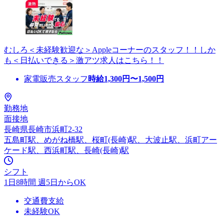
むしろ＜未経験歓迎な＞Appleコーナーのスタッフ！！しか
も＜日払いできる＞激アツ求人はこちら！！
家電販売スタッフ
時給
1,300
円〜
1,500
円
勤務地
面接地
長崎県長崎市浜町2-32
五島町駅、めがね橋駅、桜町(長崎)駅、大波止駅、浜町アー
ケード駅、西浜町駅、長崎(長崎)駅
シフト
1日8時間 週5日からOK
交通費支給
未経験OK