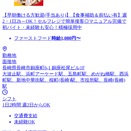
【早朝働ける方歓迎(手当あり)】【食事補助＆前払い有】週
2・1日2h～OK！セルフレジで簡単接客◎マニュアル完備で
初バイト・未経験も安心！積極採用中
ファーストフード
時給
1,080
円〜
勤務地
面接地
長崎県長崎市銅座町6-1 銅座松尾ビル1F
大波止駅、浜町アーケード駅、五島町駅、めがね橋駅、西浜
町駅、新地中華街駅、桜町(長崎)駅、市役所駅、長崎(長崎)
駅
シフト
1日2時間 週2日からOK
交通費支給
未経験OK