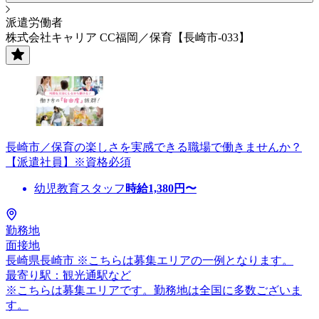
派遣労働者
株式会社キャリア CC福岡／保育【長崎市-033】
長崎市／保育の楽しさを実感できる職場で働きませんか？
【派遣社員】※資格必須
幼児教育スタッフ
時給
1,380
円〜
勤務地
面接地
長崎県長崎市 ※こちらは募集エリアの一例となります。
最寄り駅：観光通駅など
※こちらは募集エリアです。勤務地は全国に多数ございま
す。