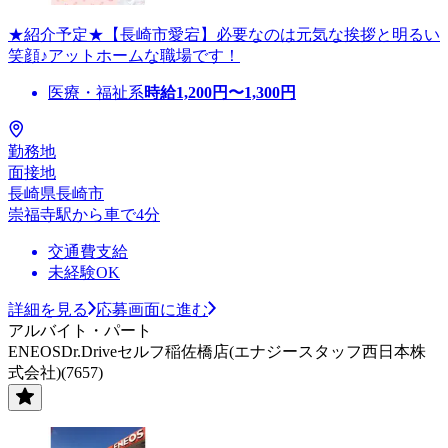
★紹介予定★【長崎市愛宕】必要なのは元気な挨拶と明るい
笑顔♪アットホームな職場です！
医療・福祉系
時給
1,200
円〜
1,300
円
勤務地
面接地
長崎県長崎市
崇福寺駅から車で4分
交通費支給
未経験OK
詳細を見る
応募画面に進む
アルバイト・パート
ENEOSDr.Driveセルフ稲佐橋店(エナジースタッフ西日本株
式会社)(7657)