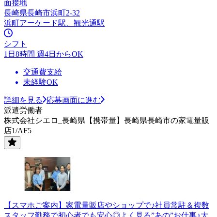
面接地
長崎県長崎市浜町2-32
浜町アーケード駅、観光通駅
シフト
1日8時間 週4日からOK
交通費支給
未経験OK
詳細を見る
応募画面に進む
派遣労働者
株式会社シエロ_長崎県【携帯量】長崎県長崎市の家電量販
店1/AF5
【スマホご案内】家電量販店やショップで♪社員常駐＆複数
スタッフ勤務で初心者でも安心◎よく見る”あの”お仕事♪大