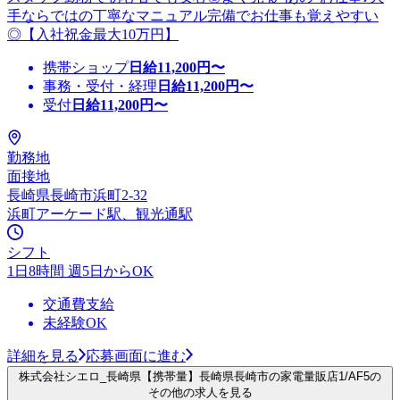
手ならではの丁寧なマニュアル完備でお仕事も覚えやすい
◎【入社祝金最大10万円】
携帯ショップ
日給
11,200
円〜
事務・受付・経理
日給
11,200
円〜
受付
日給
11,200
円〜
勤務地
面接地
長崎県長崎市浜町2-32
浜町アーケード駅、観光通駅
シフト
1日8時間 週5日からOK
交通費支給
未経験OK
詳細を見る
応募画面に進む
株式会社シエロ_長崎県【携帯量】長崎県長崎市の家電量販店1/AF5の
その他の求人を見る