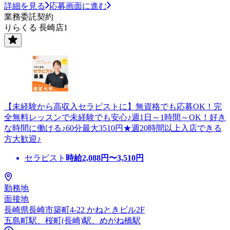
詳細を見る
応募画面に進む
業務委託契約
りらくる 長崎店1
【未経験から高収入セラピストに】無資格でも応募OK！完
全無料レッスンで未経験でも安心♪週1日～1時間～OK！好き
な時間に働ける♪60分最大3510円★週20時間以上入店できる
方大歓迎♪
セラピスト
時給
2,088
円〜
3,510
円
勤務地
面接地
長崎県長崎市築町4-22 かねときビル2F
五島町駅、桜町(長崎)駅、めがね橋駅