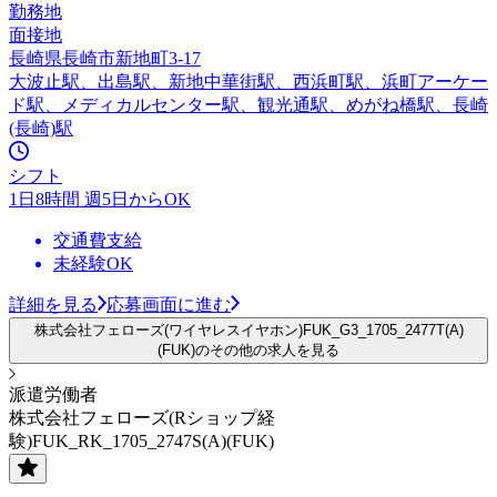
勤務地
面接地
長崎県長崎市新地町3-17
大波止駅、出島駅、新地中華街駅、西浜町駅、浜町アーケー
ド駅、メディカルセンター駅、観光通駅、めがね橋駅、長崎
(長崎)駅
シフト
1日8時間 週5日からOK
交通費支給
未経験OK
詳細を見る
応募画面に進む
株式会社フェローズ(ワイヤレスイヤホン)FUK_G3_1705_2477T(A)
(FUK)のその他の求人を見る
派遣労働者
株式会社フェローズ(Rショップ経
験)FUK_RK_1705_2747S(A)(FUK)