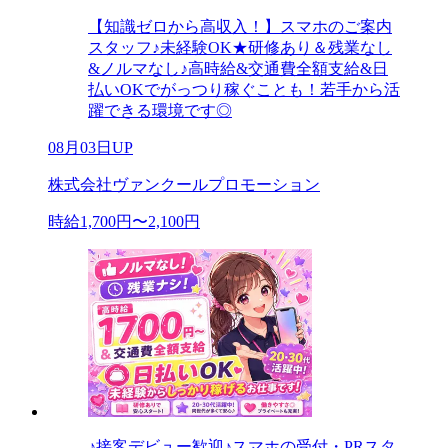
【知識ゼロから高収入！】スマホのご案内
スタッフ♪未経験OK★研修あり＆残業なし
&ノルマなし♪高時給&交通費全額支給&日
払いOKでがっつり稼ぐことも！若手から活
躍できる環境です◎
08月03日UP
株式会社ヴァンクールプロモーション
時給1,700円〜2,100円
♪接客デビュー歓迎♪スマホの受付・PRスタ