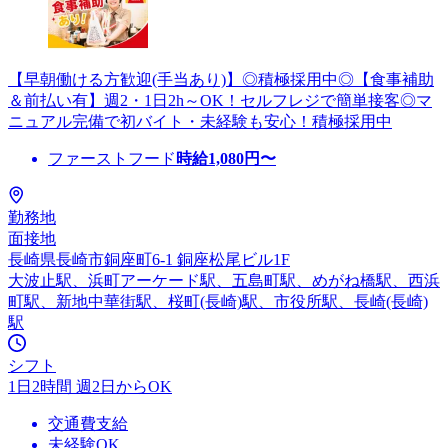
【早朝働ける方歓迎(手当あり)】◎積極採用中◎【食事補助
＆前払い有】週2・1日2h～OK！セルフレジで簡単接客◎マ
ニュアル完備で初バイト・未経験も安心！積極採用中
ファーストフード
時給
1,080
円〜
勤務地
面接地
長崎県長崎市銅座町6-1 銅座松尾ビル1F
大波止駅、浜町アーケード駅、五島町駅、めがね橋駅、西浜
町駅、新地中華街駅、桜町(長崎)駅、市役所駅、長崎(長崎)
駅
シフト
1日2時間 週2日からOK
交通費支給
未経験OK