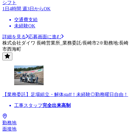
シフト
1日4時間 週3日からOK
交通費支給
未経験OK
詳細を見る
応募画面に進む
株式会社ダイワ 長崎営業所_業務委託/長崎市2※勤務地:長崎
市西海町
【業務委託】足場組立・解体staff！未経験◎勤務曜日自由！
工事スタッフ
完全出来高制
勤務地
面接地