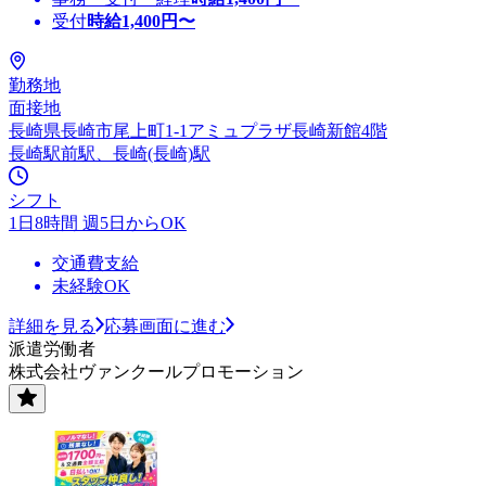
受付
時給
1,400
円〜
勤務地
面接地
長崎県長崎市尾上町1-1アミュプラザ長崎新館4階
長崎駅前駅、長崎(長崎)駅
シフト
1日8時間 週5日からOK
交通費支給
未経験OK
詳細を見る
応募画面に進む
派遣労働者
株式会社ヴァンクールプロモーション