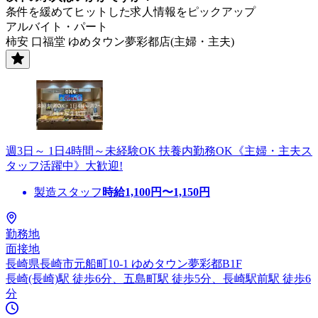
条件を緩めてヒットした求人情報をピックアップ
アルバイト・パート
柿安 口福堂 ゆめタウン夢彩都店(主婦・主夫)
週3日～ 1日4時間～未経験OK 扶養内勤務OK《主婦・主夫ス
タッフ活躍中》大歓迎!
製造スタッフ
時給
1,100
円〜
1,150
円
勤務地
面接地
長崎県長崎市元船町10-1 ゆめタウン夢彩都B1F
長崎(長崎)駅 徒歩6分、五島町駅 徒歩5分、長崎駅前駅 徒歩6
分