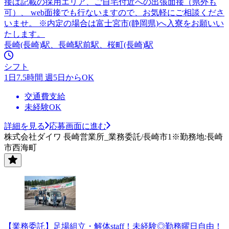
接は記載の採用エリア、ご自宅付近への出張面接（県外も
可）、 web面接でも行ないますので、お気軽にご相談くださ
いませ。 ※内定の場合は富士宮市(静岡県)へ入寮をお願いい
たします。
長崎(長崎)駅、長崎駅前駅、桜町(長崎)駅
シフト
1日7.5時間 週5日からOK
交通費支給
未経験OK
詳細を見る
応募画面に進む
株式会社ダイワ 長崎営業所_業務委託/長崎市1※勤務地:長崎
市西海町
【業務委託】足場組立・解体staff！未経験◎勤務曜日自由！