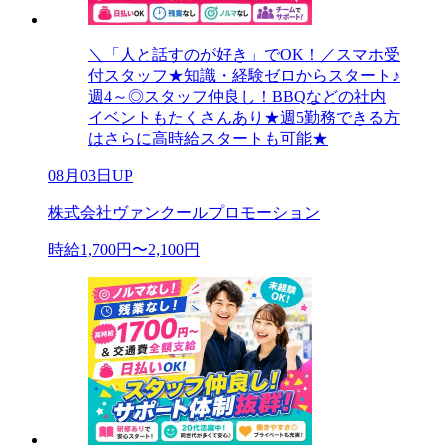
＼「人と話すのが好き」でOK！／スマホ受
付スタッフ★知識・経験ゼロからスタート♪
週4～◎スタッフ仲良し！BBQなどの社内
イベントもたくさんあり★週5勤務できる方
はさらに高時給スタートも可能★
08月03日UP
株式会社ヴァンクールプロモーション
時給1,700円〜2,100円