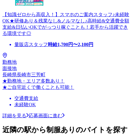
【知識ゼロから高収入！】スマホのご案内スタッフ♪未経験
OK★研修あり＆残業なし&ノルマなし♪高時給&交通費全額
支給&日払いOKでがっつり稼ぐことも！若手から活躍でき
る環境です◎
量販店スタッフ
時給
1,700
円〜
2,100
円
勤務地
面接地
長崎県長崎市三芳町
★勤務地・エリア多数あり！
★ご自宅近くで働くことも可能！
交通費支給
未経験OK
詳細を見る
応募画面に進む
近隣の駅から制服ありのバイトを探す