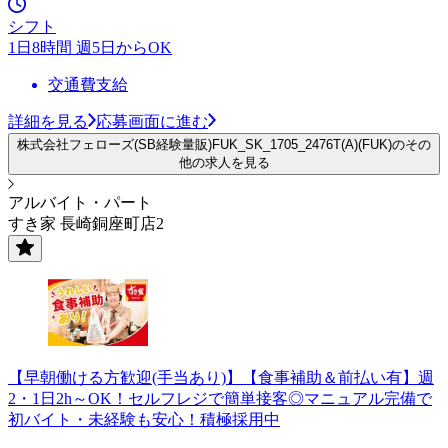
シフト
1日8時間 週5日からOK
交通費支給
詳細を見る
応募画面に進む
株式会社フェローズ(SB経験量販)FUK_SK_1705_2476T(A)(FUK)のその
他の求人を見る
アルバイト・パート
すき家 長崎銅座町店2
【早朝働ける方歓迎(手当あり)】【食事補助＆前払い有】週
2・1日2h～OK！セルフレジで簡単接客◎マニュアル完備で
初バイト・未経験も安心！積極採用中