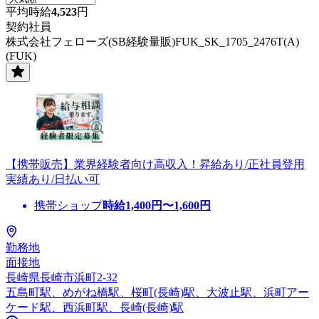
平均時給
4,523
円
契約社員
株式会社フェローズ(SB経験量販)FUK_SK_1705_2476T(A)
(FUK)
【携帯販売】業界経験者向け高収入！昇給あり/正社員登用
実績あり/日払い可
携帯ショップ
時給
1,400
円〜
1,600
円
勤務地
面接地
長崎県長崎市浜町2-32
五島町駅、めがね橋駅、桜町(長崎)駅、大波止駅、浜町アー
ケード駅、西浜町駅、長崎(長崎)駅