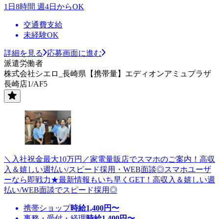
1日8時間 週4日からOK
交通費支給
未経験OK
詳細を見る
応募画面に進む
派遣労働者
株式会社シエロ_長崎県【携帯量】エディオンアミュプラザ
長崎店1/AF5
＼入社祝金最大10万円／家電量販店でスマホのご案内！高収
入＆嬉しい週払い/スピード採用・WEB面談◎スマホユーザ
ーなら即戦力★最新情報もいち早くGET！高収入＆嬉しい週
払い/WEB面談でスピード採用◎
携帯ショップ
時給
1,400
円〜
事務・受付・経理
時給
1,400
円〜