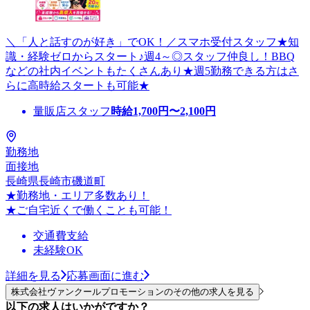
＼「人と話すのが好き」でOK！／スマホ受付スタッフ★知
識・経験ゼロからスタート♪週4～◎スタッフ仲良し！BBQ
などの社内イベントもたくさんあり★週5勤務できる方はさ
らに高時給スタートも可能★
量販店スタッフ
時給
1,700
円〜
2,100
円
勤務地
面接地
長崎県長崎市磯道町
★勤務地・エリア多数あり！
★ご自宅近くで働くことも可能！
交通費支給
未経験OK
詳細を見る
応募画面に進む
株式会社ヴァンクールプロモーションのその他の求人を見る
以下の求人はいかがですか？