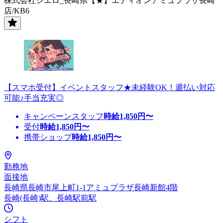
株式会社シエロ_長崎県【★】エディオンアミュプラザ長崎
店/KB6
【スマホ受付】イベントスタッフ★未経験OK！週払い対応
可能♪手当充実◎
キャンペーンスタッフ
時給
1,850
円〜
受付
時給
1,850
円〜
携帯ショップ
時給
1,850
円〜
勤務地
面接地
長崎県長崎市尾上町1-1アミュプラザ長崎新館4階
長崎(長崎)駅、長崎駅前駅
シフト