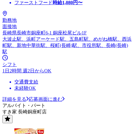
ファーストフード
時給
1,080
円〜
勤務地
面接地
長崎県長崎市銅座町6-1 銅座松尾ビル1F
大波止駅、浜町アーケード駅、五島町駅、めがね橋駅、西浜
町駅、新地中華街駅、桜町(長崎)駅、市役所駅、長崎(長崎)
駅
シフト
1日2時間 週2日からOK
交通費支給
未経験OK
詳細を見る
応募画面に進む
アルバイト・パート
すき家 長崎銅座町店