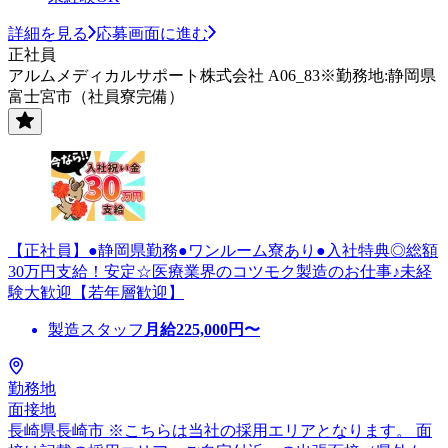
詳細を見る
応募画面に進む
正社員
アルムメディカルサポート株式会社 A06_83※勤務地:静岡県
富士宮市（社員寮完備）
【正社員】●静岡県勤務●ワンルーム寮あり●入社特典◎総額
30万円支給！安定☆医療業界のコツモク製造のお仕事♪未経
験大歓迎【若年層歓迎】
製造スタッフ
月給
225,000
円〜
勤務地
面接地
長崎県長崎市 ※こちらは当社の採用エリアとなります。 面