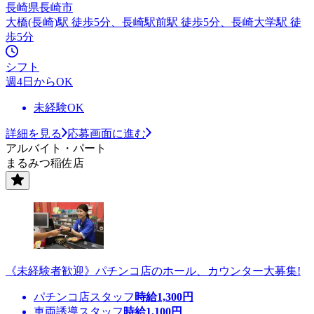
長崎県長崎市
大橋(長崎)駅 徒歩5分、長崎駅前駅 徒歩5分、長崎大学駅 徒
歩5分
シフト
週4日からOK
未経験OK
詳細を見る
応募画面に進む
アルバイト・パート
まるみつ稲佐店
《未経験者歓迎》パチンコ店のホール、カウンター大募集!
パチンコ店スタッフ
時給
1,300
円
車両誘導スタッフ
時給
1,100
円