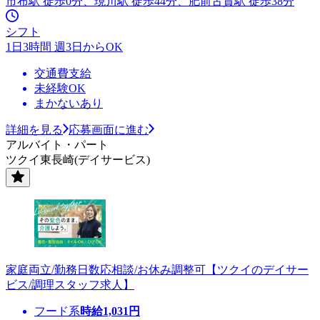
市布駅 徒歩0分、現川駅 徒歩44分、肥前古賀駅 徒歩38分
シフト
1日3時間 週3日からOK
交通費支給
未経験OK
まかないあり
詳細を見る
応募画面に進む
アルバイト・パート
ツクイ東長崎(デイサービス)
家庭両立/勤務日数応相談/お休み調整可【ツクイのデイサー
ビス/調理スタッフ求人】
フード系
時給
1,031
円