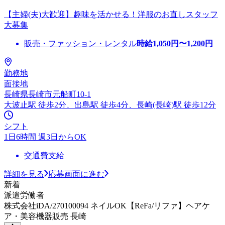
【主婦(夫)大歓迎】趣味を活かせる！洋服のお直しスタッフ
大募集
販売・ファッション・レンタル
時給
1,050
円〜
1,200
円
勤務地
面接地
長崎県長崎市元船町10-1
大波止駅 徒歩2分、出島駅 徒歩4分、長崎(長崎)駅 徒歩12分
シフト
1日6時間 週3日からOK
交通費支給
詳細を見る
応募画面に進む
新着
派遣労働者
株式会社iDA/270100094 ネイルOK【ReFa/リファ】ヘアケ
ア・美容機器販売 長崎