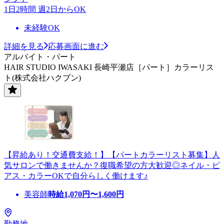
1日2時間 週2日からOK
未経験OK
詳細を見る
応募画面に進む
アルバイト・パート
HAIR STUDIO IWASAKI 長崎平瀬店［パート］カラーリス
ト(株式会社ハクブン)
【昇給あり！交通費支給！】【パートカラーリスト募集】人
気サロンで働きませんか？復職希望の方大歓迎◎ネイル・ピ
アス・カラーOKで自分らしく働けます♪
美容師
時給
1,070
円〜
1,600
円
勤務地