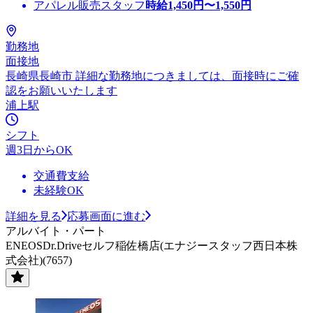
アパレル販売スタッフ
時給
1,450
円〜
1,550
円
勤務地
面接地
長崎県長崎市 詳細な勤務地につきましては、面接時にご確
認をお願いいたします
浦上駅
シフト
週3日からOK
交通費支給
未経験OK
詳細を見る
応募画面に進む
アルバイト・パート
ENEOSDr.Driveセルフ稲佐橋店(エナジースタッフ西日本株
式会社)(7657)