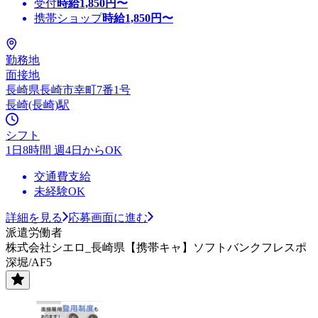
受付
時給
1,850
円〜
携帯ショップ
時給
1,850
円〜
勤務地
面接地
長崎県長崎市幸町7番1号
長崎(長崎)駅
シフト
1日8時間 週4日からOK
交通費支給
未経験OK
詳細を見る
応募画面に進む
派遣労働者
株式会社シエロ_長崎県【携帯キャ】ソフトバンクフレスポ
深堀/AF5