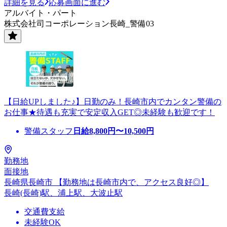
詳細を見る
応募画面に進む
アルバイト・パート
株式会社司コーポレーション長崎_警備03
【日給UPしました♪】日勤のみ！長崎市内でカンタン警備の
お仕事★待遇も充実で安定収入GET◎未経験も歓迎です！
警備スタッフ
日給
8,800
円〜
10,500
円
勤務地
面接地
長崎県長崎市 【勤務地は長崎市内で、アクセス良好◎】
長崎(長崎)駅、浦上駅、大波止駅
交通費支給
未経験OK