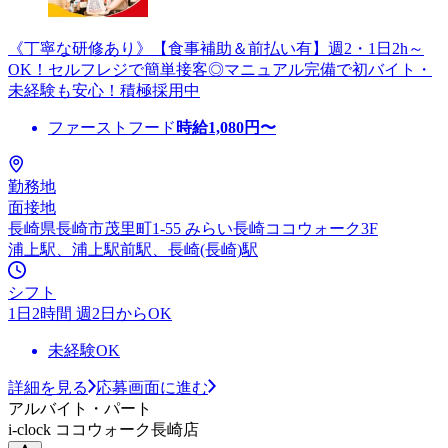
《丁寧な研修あり》【食事補助＆前払い有】週2・1日2h～
OK！セルフレジで簡単接客◎マニュアル完備で初バイト・
未経験も安心！積極採用中
ファーストフード
時給
1,080
円〜
勤務地
面接地
長崎県長崎市茂里町1-55 みらい長崎ココウォーク3F
浦上駅、浦上駅前駅、長崎(長崎)駅
シフト
1日2時間 週2日からOK
未経験OK
詳細を見る
応募画面に進む
アルバイト・パート
i-clock ココウォーク長崎店