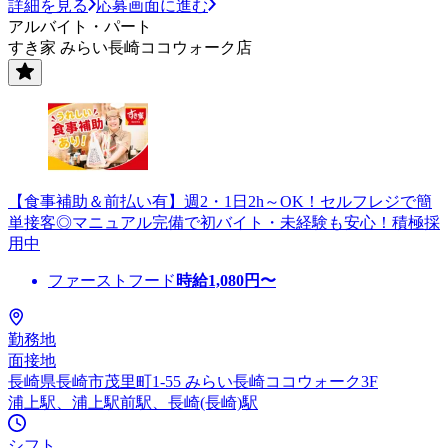
詳細を見る
応募画面に進む
アルバイト・パート
すき家 みらい長崎ココウォーク店
【食事補助＆前払い有】週2・1日2h～OK！セルフレジで簡
単接客◎マニュアル完備で初バイト・未経験も安心！積極採
用中
ファーストフード
時給
1,080
円〜
勤務地
面接地
長崎県長崎市茂里町1-55 みらい長崎ココウォーク3F
浦上駅、浦上駅前駅、長崎(長崎)駅
シフト