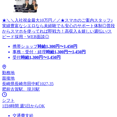
★＼＼入社祝金最大10万円／／★スマホのご案内スタッフ♪
実績豊富なシエロなら未経験でも安心のサポート体制◎普段
からスマホを使ってれば即戦力！高収入＆嬉しい週払い/ス
ピード採用・WEB面談◎
携帯ショップ
時給
1,300
円〜
1,450
円
事務・受付・経理
時給
1,300
円〜
1,450
円
受付
時給
1,300
円〜
1,450
円
勤務地
面接地
長崎県長崎市田中町1027-35
肥前古賀駅、現川駅
シフト
1日8時間 週5日からOK
交通費支給