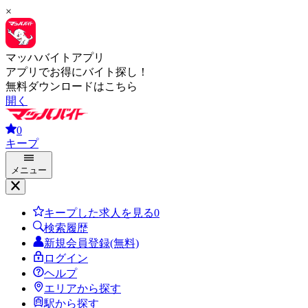
×
マッハバイトアプリ
アプリでお得にバイト探し！
無料ダウンロードはこちら
開く
0
キープ
メニュー
キープした求人を見る
0
検索履歴
新規会員登録(無料)
ログイン
ヘルプ
エリアから探す
駅から探す