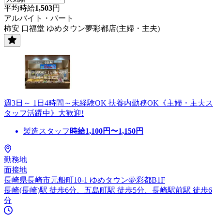
平均時給
1,503
円
アルバイト・パート
柿安 口福堂 ゆめタウン夢彩都店(主婦・主夫)
週3日～ 1日4時間～未経験OK 扶養内勤務OK《主婦・主夫ス
タッフ活躍中》大歓迎!
製造スタッフ
時給
1,100
円〜
1,150
円
勤務地
面接地
長崎県長崎市元船町10-1 ゆめタウン夢彩都B1F
長崎(長崎)駅 徒歩6分、五島町駅 徒歩5分、長崎駅前駅 徒歩6
分