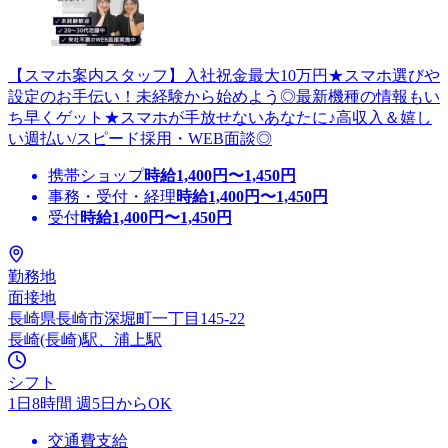
【スマホ案内スタッフ】入社祝金最大10万円★スマホ選びや
設定のお手伝い！未経験から始めよう◎最新機種の情報もい
ち早くゲット★スマホが手放せないあなたに♪高収入＆嬉し
い週払い/スピード採用・WEB面談◎
携帯ショップ
時給
1,400
円〜
1,450
円
事務・受付・経理
時給
1,400
円〜
1,450
円
受付
時給
1,400
円〜
1,450
円
勤務地
面接地
長崎県長崎市深堀町一丁目145-22
長崎(長崎)駅、浦上駅
シフト
1日8時間 週5日からOK
交通費支給