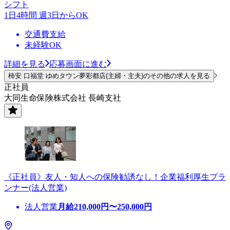
シフト
1日4時間 週3日からOK
交通費支給
未経験OK
詳細を見る
応募画面に進む
柿安 口福堂 ゆめタウン夢彩都店(主婦・主夫)のその他の求人を見る
正社員
大同生命保険株式会社 長崎支社
《正社員》友人・知人への保険勧誘なし！企業福利厚生プラ
ンナー(法人営業)
法人営業
月給
210,000
円〜
250,000
円