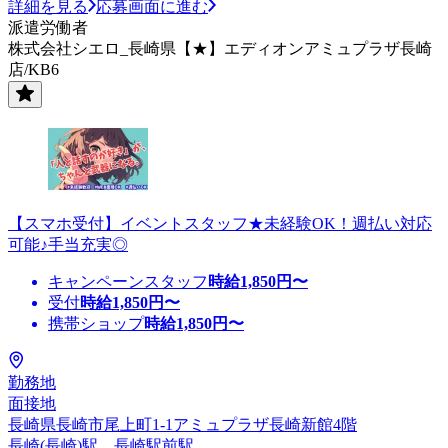
詳細を見る
応募画面に進む
派遣労働者
株式会社シエロ_長崎県【★】エディオンアミュプラザ長崎
店/KB6
【スマホ受付】イベントスタッフ★未経験OK！週払い対応
可能♪手当充実◎
キャンペーンスタッフ
時給
1,850
円〜
受付
時給
1,850
円〜
携帯ショップ
時給
1,850
円〜
勤務地
面接地
長崎県長崎市尾上町1-1アミュプラザ長崎新館4階
長崎(長崎)駅、長崎駅前駅