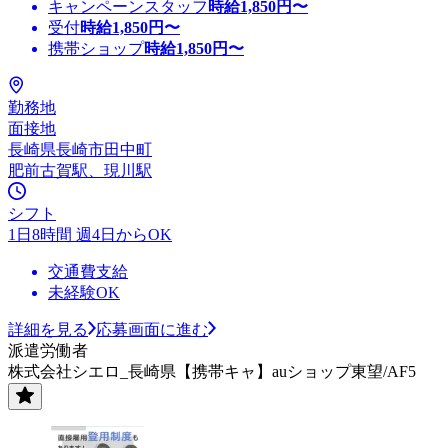
キャンペーンスタッフ
時給
1,850
円〜
受付
時給
1,850
円〜
携帯ショップ
時給
1,850
円〜
勤務地
面接地
長崎県長崎市田中町
肥前古賀駅、現川駅
シフト
1日8時間 週4日からOK
交通費支給
未経験OK
詳細を見る
応募画面に進む
派遣労働者
株式会社シエロ_長崎県【携帯キャ】auショップ東望/AF5