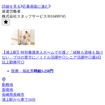
詳細を見る
応募画面に進む
派遣労働者
株式会社スタッフサービス/H10499745
【浦上駅】特別養護老人ホームで介護／「経験も資格も負け
ない」プロの貴方に／ミドル活躍中◎シニア活躍中◎週4日
以上勤務可◎
医療・福祉系
時給
1,250
円
勤務地
面接地
長崎県長崎市
浦上駅から車で16分