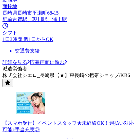
面接地
長崎県長崎市平瀬町68-15
肥前古賀駅、現川駅、浦上駅
シフト
1日3時間 週1日からOK
交通費支給
詳細を見る
応募画面に進む
派遣労働者
株式会社シエロ_長崎県【★】東長崎の携帯ショップ/KB6
【スマホ受付】イベントスタッフ★未経験OK！週払い対応
可能♪手当充実◎