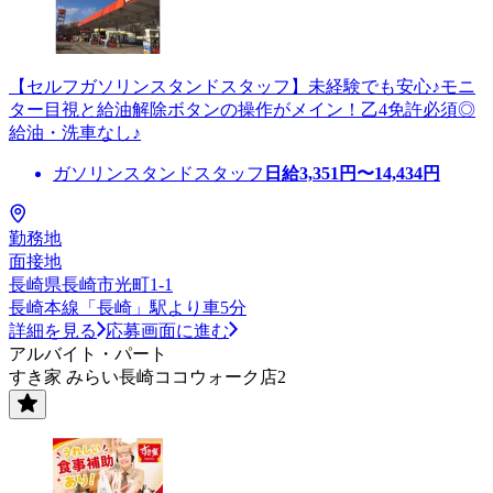
【セルフガソリンスタンドスタッフ】未経験でも安心♪モニ
ター目視と給油解除ボタンの操作がメイン！乙4免許必須◎
給油・洗車なし♪
ガソリンスタンドスタッフ
日給
3,351
円〜
14,434
円
勤務地
面接地
長崎県長崎市光町1-1
長崎本線「長崎」駅より車5分
詳細を見る
応募画面に進む
アルバイト・パート
すき家 みらい長崎ココウォーク店2