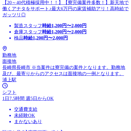
【20～40代積極採用中！！】【寮完備案件多数！】新天地で
働くアナタをサポート♪最大6万円の家賃補助アリ！高時給で
ガッツリ◎
製造スタッフ
時給
1,200
円〜
2,000
円
倉庫スタッフ
時給
1,200
円〜
2,000
円
検品
時給
1,200
円〜
2,000
円
勤務地
面接地
長崎県長崎市 ※当案件は寮完備の案件となります。勤務地
及び、最寄りからのアクセスは面接地の一例となります。
浦上駅
シフト
1日7.5時間 週5日からOK
交通費支給
未経験OK
まかないあり