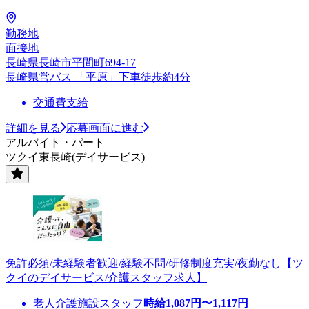
勤務地
面接地
長崎県長崎市平間町694-17
長崎県営バス 「平原」下車徒歩約4分
交通費支給
詳細を見る
応募画面に進む
アルバイト・パート
ツクイ東長崎(デイサービス)
免許必須/未経験者歓迎/経験不問/研修制度充実/夜勤なし【ツ
クイのデイサービス/介護スタッフ求人】
老人介護施設スタッフ
時給
1,087
円〜
1,117
円