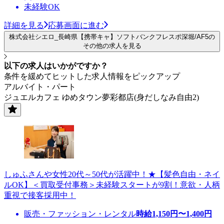
未経験OK
詳細を見る
応募画面に進む
株式会社シエロ_長崎県【携帯キャ】ソフトバンクフレスポ深堀/AF5の
その他の求人を見る
以下の求人はいかがですか？
条件を緩めてヒットした求人情報をピックアップ
アルバイト・パート
ジュエルカフェ ゆめタウン夢彩都店(身だしなみ自由2)
しゅふさんや女性20代～50代が活躍中！★【髪色自由・ネイ
ルOK】＜買取受付事務＞未経験スタートが9割！意欲・人柄
重視で接客採用中！
販売・ファッション・レンタル
時給
1,150
円〜
1,400
円