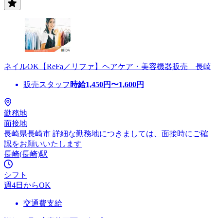
ネイルOK【ReFa／リファ】ヘアケア・美容機器販売 長崎
販売スタッフ
時給
1,450
円〜
1,600
円
勤務地
面接地
長崎県長崎市 詳細な勤務地につきましては、面接時にご確
認をお願いいたします
長崎(長崎)駅
シフト
週4日からOK
交通費支給