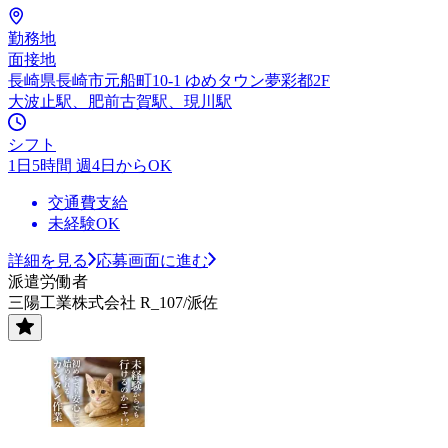
勤務地
面接地
長崎県長崎市元船町10-1 ゆめタウン夢彩都2F
大波止駅、肥前古賀駅、現川駅
シフト
1日5時間 週4日からOK
交通費支給
未経験OK
詳細を見る
応募画面に進む
派遣労働者
三陽工業株式会社 R_107/派佐