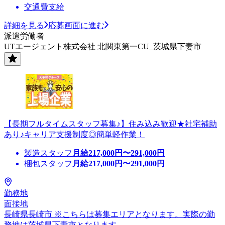
交通費支給
詳細を見る
応募画面に進む
派遣労働者
UTエージェント株式会社 北関東第一CU_茨城県下妻市
【長期フルタイムスタッフ募集♪】住み込み歓迎★社宅補助
あり♪キャリア支援制度◎簡単軽作業！
製造スタッフ
月給
217,000
円〜
291,000
円
梱包スタッフ
月給
217,000
円〜
291,000
円
勤務地
面接地
長崎県長崎市 ※こちらは募集エリアとなります。実際の勤
務地は茨城県下妻市となります。