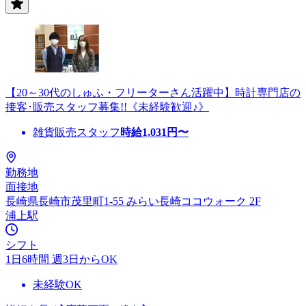
【20～30代のしゅふ・フリーターさん活躍中】時計専門店の
接客･販売スタッフ募集!!《未経験歓迎♪》
雑貨販売スタッフ
時給
1,031
円〜
勤務地
面接地
長崎県長崎市茂里町1-55 みらい長崎ココウォーク 2F
浦上駅
シフト
1日6時間 週3日からOK
未経験OK