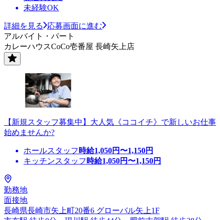
未経験OK
詳細を見る
応募画面に進む
アルバイト・パート
カレーハウスCoCo壱番屋 長崎矢上店
【新規スタッフ募集中】大人気《ココイチ》で新しいお仕事
始めませんか?
ホールスタッフ
時給
1,050
円〜
1,150
円
キッチンスタッフ
時給
1,050
円〜
1,150
円
勤務地
面接地
長崎県長崎市矢上町20番6 グローバル矢上1F