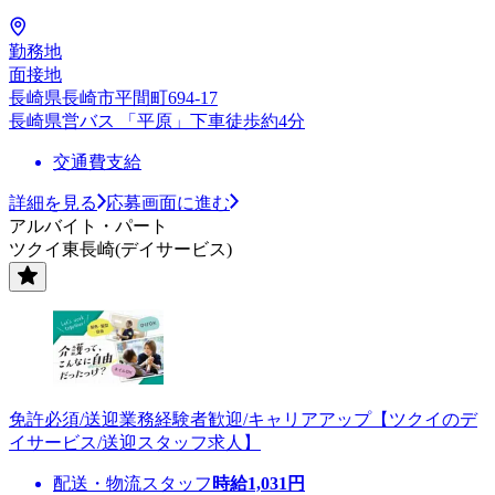
勤務地
面接地
長崎県長崎市平間町694-17
長崎県営バス 「平原」下車徒歩約4分
交通費支給
詳細を見る
応募画面に進む
アルバイト・パート
ツクイ東長崎(デイサービス)
免許必須/送迎業務経験者歓迎/キャリアアップ【ツクイのデ
イサービス/送迎スタッフ求人】
配送・物流スタッフ
時給
1,031
円