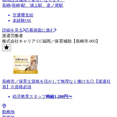
長崎(長崎)駅、浦上駅、道ノ尾駅
交通費支給
未経験OK
詳細を見る
応募画面に進む
派遣労働者
株式会社キャリア CC福岡／保育補助【長崎市-005】
長崎市／保育士資格を活かして無理なく働ける◎【派遣社
員】※資格必須
幼児教育スタッフ
時給
1,200
円〜
勤務地