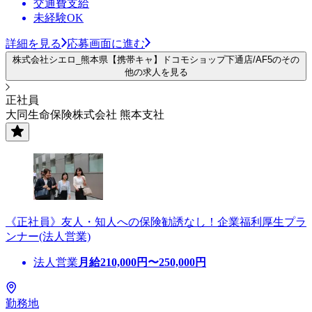
交通費支給
未経験OK
詳細を見る
応募画面に進む
株式会社シエロ_熊本県【携帯キャ】ドコモショップ下通店/AF5のその
他の求人を見る
正社員
大同生命保険株式会社 熊本支社
《正社員》友人・知人への保険勧誘なし！企業福利厚生プラ
ンナー(法人営業)
法人営業
月給
210,000
円〜
250,000
円
勤務地