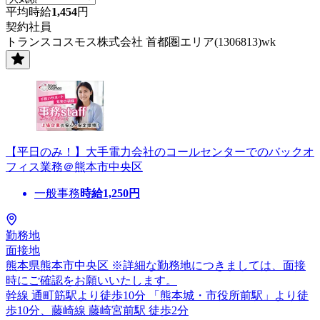
平均時給
1,454
円
契約社員
トランスコスモス株式会社 首都圏エリア(1306813)wk
【平日のみ！】大手電力会社のコールセンターでのバックオ
フィス業務＠熊本市中央区
一般事務
時給
1,250
円
勤務地
面接地
熊本県熊本市中央区 ※詳細な勤務地につきましては、面接
時にご確認をお願いいたします。
幹線 通町筋駅より徒歩10分 「熊本城・市役所前駅」より徒
歩10分、藤崎線 藤崎宮前駅 徒歩2分