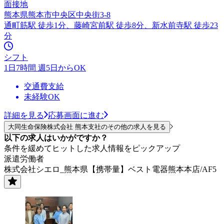
面接地
熊本県熊本市中央区中央街3-8
通町筋駅 徒歩1分、藤崎宮前駅 徒歩8分、新水前寺駅 徒歩23
分
シフト
1日7時間 週5日からOK
交通費支給
未経験OK
詳細を見る
応募画面に進む
大同生命保険株式会社 熊本支社のその他の求人を見る
以下の求人はいかがですか？
条件を緩めてヒットした求人情報をピックアップ
派遣労働者
株式会社シエロ_熊本県【携帯量】ベスト電器熊本本店/AF5