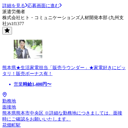
詳細を見る
応募画面に進む
派遣労働者
株式会社ヒト・コミュニケーションズ人材開発本部 (九州支
社)/s1f1377
熊本県★生活家電担当「販売ラウンダー」★家電好きにピッ
タリ！販売ボーナス有！
営業
時給
1,400
円〜
勤務地
面接地
熊本県熊本市中央区 ※詳細な勤務地につきましては、面接
時にご確認をお願いいたします。
花畑町駅