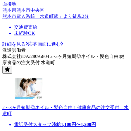
面接地
熊本県熊本市中央区
熊本市電Ａ系統「水道町駅」より徒歩2分
交通費支給
未経験OK
詳細を見る
応募画面に進む
派遣労働者
株式会社iDA/28095804 2~3ヶ月短期◎ネイル・髪色自由!健
康食品の注文受付 水道町
2～3ヶ月短期◎ネイル・髪色自由！健康食品の注文受付 水
道町
電話受付スタッフ
時給
1,100
円〜
1,200
円