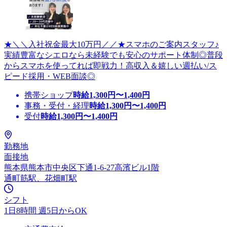
★＼＼入社祝金最大10万円／／★スマホのご案内スタッフ♪
実績豊富なシエロなら未経験でも安心のサポート体制◎普段
からスマホを使ってれば即戦力！高収入＆嬉しい週払い/ス
ピード採用・WEB面談◎
携帯ショップ
時給
1,300
円〜
1,400
円
事務・受付・経理
時給
1,300
円〜
1,400
円
受付
時給
1,300
円〜
1,400
円
勤務地
面接地
熊本県熊本市中央区下通1-6-27高濱ビル1階
通町筋駅、花畑町駅
シフト
1日8時間 週5日からOK