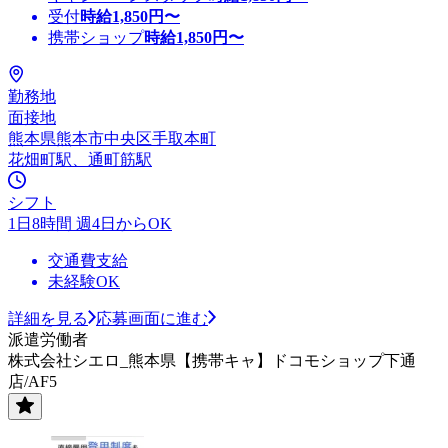
受付
時給
1,850
円〜
携帯ショップ
時給
1,850
円〜
勤務地
面接地
熊本県熊本市中央区手取本町
花畑町駅、通町筋駅
シフト
1日8時間 週4日からOK
交通費支給
未経験OK
詳細を見る
応募画面に進む
派遣労働者
株式会社シエロ_熊本県【携帯キャ】ドコモショップ下通
店/AF5