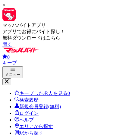
×
マッハバイトアプリ
アプリでお得にバイト探し！
無料ダウンロードはこちら
開く
0
キープ
メニュー
キープした求人を見る
0
検索履歴
新規会員登録(無料)
ログイン
ヘルプ
エリアから探す
駅から探す