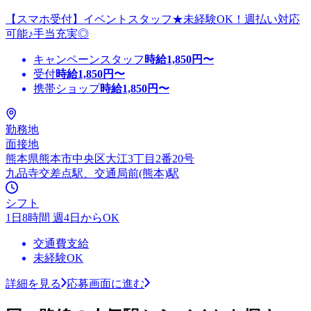
【スマホ受付】イベントスタッフ★未経験OK！週払い対応
可能♪手当充実◎
キャンペーンスタッフ
時給
1,850
円〜
受付
時給
1,850
円〜
携帯ショップ
時給
1,850
円〜
勤務地
面接地
熊本県熊本市中央区大江3丁目2番20号
九品寺交差点駅、交通局前(熊本)駅
シフト
1日8時間 週4日からOK
交通費支給
未経験OK
詳細を見る
応募画面に進む