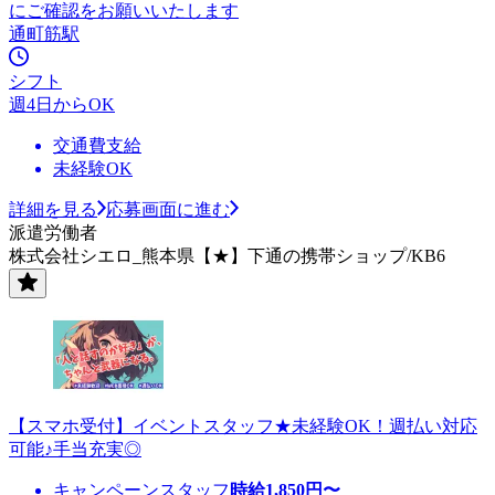
にご確認をお願いいたします
通町筋駅
シフト
週4日からOK
交通費支給
未経験OK
詳細を見る
応募画面に進む
派遣労働者
株式会社シエロ_熊本県【★】下通の携帯ショップ/KB6
【スマホ受付】イベントスタッフ★未経験OK！週払い対応
可能♪手当充実◎
キャンペーンスタッフ
時給
1,850
円〜