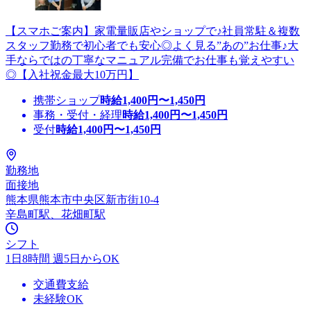
【スマホご案内】家電量販店やショップで♪社員常駐＆複数
スタッフ勤務で初心者でも安心◎よく見る”あの”お仕事♪大
手ならではの丁寧なマニュアル完備でお仕事も覚えやすい
◎【入社祝金最大10万円】
携帯ショップ
時給
1,400
円〜
1,450
円
事務・受付・経理
時給
1,400
円〜
1,450
円
受付
時給
1,400
円〜
1,450
円
勤務地
面接地
熊本県熊本市中央区新市街10-4
辛島町駅、花畑町駅
シフト
1日8時間 週5日からOK
交通費支給
未経験OK