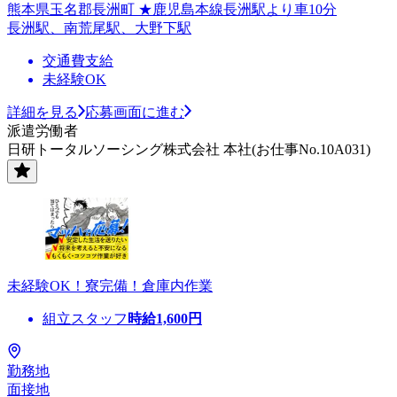
熊本県玉名郡長洲町 ★鹿児島本線長洲駅より車10分
長洲駅、南荒尾駅、大野下駅
交通費支給
未経験OK
詳細を見る
応募画面に進む
派遣労働者
日研トータルソーシング株式会社 本社(お仕事No.10A031)
未経験OK！寮完備！倉庫内作業
組立スタッフ
時給
1,600
円
勤務地
面接地