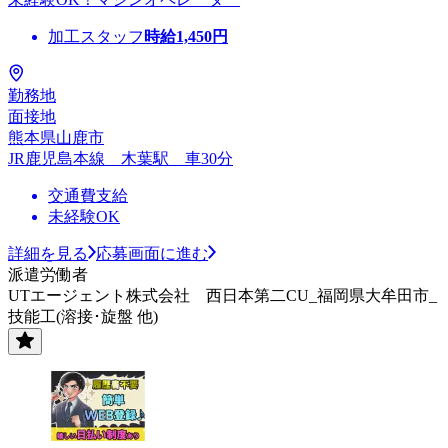
加工スタッフ
時給
1,450
円
勤務地
面接地
熊本県山鹿市
JR鹿児島本線 木葉駅 車30分
交通費支給
未経験OK
詳細を見る
応募画面に進む
派遣労働者
UTエージェント株式会社 西日本第二CU_福岡県大牟田市_
技能工(溶接･旋盤 他)