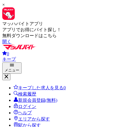
×
マッハバイトアプリ
アプリでお得にバイト探し！
無料ダウンロードはこちら
開く
0
キープ
メニュー
キープした求人を見る
0
検索履歴
新規会員登録(無料)
ログイン
ヘルプ
エリアから探す
駅から探す