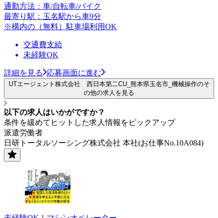
通勤方法：車/自転車/バイク
最寄り駅：玉名駅から車9分
※構内の（無料）駐車場利用OK
交通費支給
未経験OK
詳細を見る
応募画面に進む
UTエージェント株式会社 西日本第二CU_熊本県玉名市_機械操作のそ
の他の求人を見る
以下の求人はいかがですか？
条件を緩めてヒットした求人情報をピックアップ
派遣労働者
日研トータルソーシング株式会社 本社(お仕事No.10A084)
未経験OK！マシンオペレーター