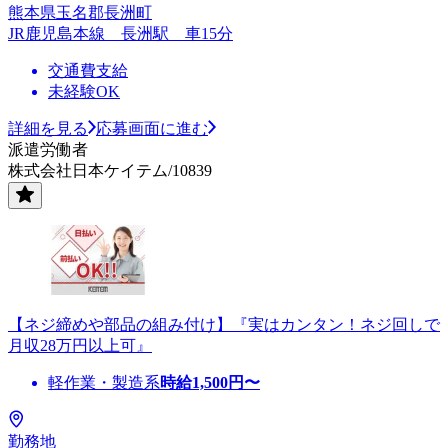
熊本県玉名郡長洲町
JR鹿児島本線 長洲駅 車15分
交通費支給
未経験OK
詳細を見る
応募画面に進む
派遣労働者
株式会社日本ケイテム/10839
【ネジ締めや部品の組み付け】『実はカンタン！ネジ回しで
月収28万円以上可』
軽作業・製造系
時給
1,500
円〜
勤務地