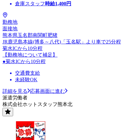
倉庫スタッフ
時給
1,400
円
勤務地
面接地
熊本県玉名郡南関町肥猪
JR鹿児島本線(博多～八代)「玉名駅」より車で25分程
菊水ICから10分程
【勤務地について補足】
●菊水ICから10分程
交通費支給
未経験OK
詳細を見る
応募画面に進む
派遣労働者
株式会社ホットスタッフ熊本北