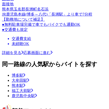
面接地
熊本県玉名郡長洲町名石浜
JR鹿児島本線(博多～八代)「長洲駅」より車で7分程
【勤務地について補足】
●無料駐車場完備で車でもバイクでも通勤OK
●交通費も規定
交通費支給
未経験OK
詳細を見る
応募画面に進む
同一路線の人気駅からバイトを探す
博多駅
大牟田駅
熊本駅
福工大前駅
鹿児島中央駅