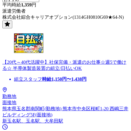
平均時給
1,359
円
派遣労働者
株式会社綜合キャリアオプション(1314GH0810G69★64-N)
【20代～40代活躍中】社保完備・派遣のお仕事☆週5で働け
る☆ 半導体製造装置の組立/日払いOK
組立スタッフ
時給
1,150
円〜
1,438
円
勤務地
面接地
熊本県玉名郡南関町(勤務地) 熊本市中央区桜町1-20 西嶋三井
ビルディング5F(面接地)
新玉名駅、玉名駅、大牟田駅