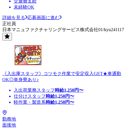
交通費支給
未経験OK
詳細を見る
応募画面に進む
正社員
日本マニュファクチャリングサービス株式会社01/kyu241117
《入出庫スタッフ》コツモク作業で安定収入GET★車通勤
OK◎単身寮あり♪
入出荷業務スタッフ
時給
1,250
円〜
仕分けスタッフ
時給
1,250
円〜
軽作業・製造系
時給
1,250
円〜
勤務地
面接地