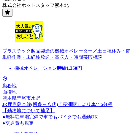
株式会社ホットスタッフ熊本北
プラスチック製品製造の機械オペレーター／土日祝休み・簡
単軽作業・未経験歓迎・高収入・時間帯応相談
機械オペレーション
時給
1,350
円
勤務地
面接地
熊本県荒尾市水野
JR鹿児島本線(博多～八代)「長洲駅」より車で6分程
【勤務地について補足】
●無料駐車場完備で車でもバイクでも通勤OK
●交通費も規定