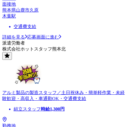
面接地
熊本県山鹿市久原
木葉駅
交通費支給
詳細を見る
応募画面に進む
派遣労働者
株式会社ホットスタッフ熊本北
アルミ製品の製造スタッフ／土日祝休み・簡単軽作業・未経
験歓迎・高収入・車通勤OK・交通費支給
組立スタッフ
時給
1,300
円
勤務地