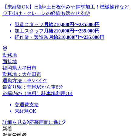
【未経験OK】日勤×土日祝休み☆鋼材加工！機械操作など
◇玉掛け・クレーンの経験も活かせる◎
製造スタッフ
月給
210,000
円〜
235,000
円
加工スタッフ
月給
210,000
円〜
235,000
円
軽作業・製造系
月給
210,000
円〜
235,000
円
勤務地
面接地
福岡県大牟田市
勤務地：大牟田市
通勤方法：車/バイク
最寄り駅：荒尾駅から車8分
※構内の（無料）駐車場利用OK
交通費支給
未経験OK
詳細を見る
応募画面に進む
新着
派遣労働者