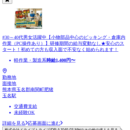
#30～40代男女活躍中【小物部品中心のピッキング・倉庫内
作業（PC操作あり）】研修期間の給与変動なし★安心のス
タート！初めての方も収入面で不安なく始められます！
軽作業・製造系
時給
1,400
円〜
勤務地
面接地
熊本県玉名郡南関町肥猪
玉名駅
交通費支給
未経験OK
詳細を見る
応募画面に進む
株式会社ドライブトライブ/DR:AJ049-03-MHのその他の求人を見る