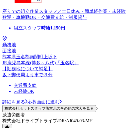
座りでの組立作業スタッフ／土日休み・簡単軽作業・未経験
歓迎・車通勤OK・交通費支給・制服貸与
組立スタッフ
時給
1,150
円
勤務地
面接地
熊本県玉名郡南関町上坂下
JR鹿児島本線(博多～八代)「玉名駅」
【勤務地について補足】
坂下郵便局より車で３分
交通費支給
未経験OK
詳細を見る
応募画面に進む
株式会社ホットスタッフ熊本北のその他の求人を見る
派遣労働者
株式会社ドライブトライブ/DR:AJ049-03-MH