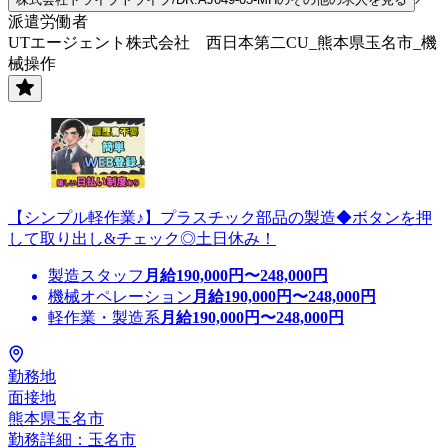
派遣労働者
UTエージェント株式会社 西日本第二CU_熊本県玉名市_機
械操作
【シンプル軽作業♪】プラスチック部品の製造◆ボタンを押
して取り出し&チェック◎土日休み！
製造スタッフ
月給
190,000
円〜
248,000
円
機械オペレーション
月給
190,000
円〜
248,000
円
軽作業・製造系
月給
190,000
円〜
248,000
円
勤務地
面接地
熊本県玉名市
勤務詳細：玉名市