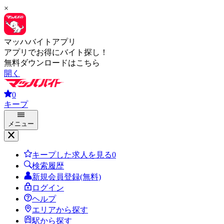
×
マッハバイトアプリ
アプリでお得にバイト探し！
無料ダウンロードはこちら
開く
0
キープ
メニュー
キープした求人を見る
0
検索履歴
新規会員登録(無料)
ログイン
ヘルプ
エリアから探す
駅から探す