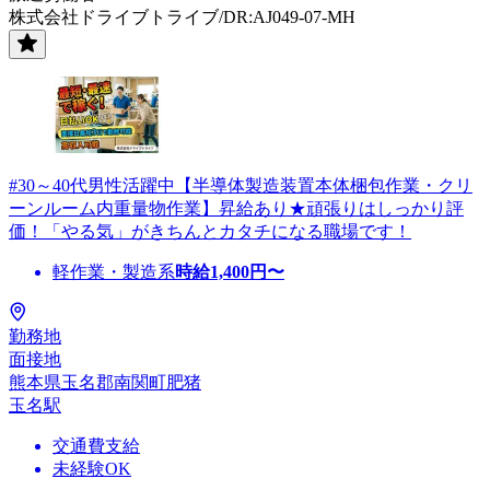
株式会社ドライブトライブ/DR:AJ049-07-MH
#30～40代男性活躍中【半導体製造装置本体梱包作業・クリ
ーンルーム内重量物作業】昇給あり★頑張りはしっかり評
価！「やる気」がきちんとカタチになる職場です！
軽作業・製造系
時給
1,400
円〜
勤務地
面接地
熊本県玉名郡南関町肥猪
玉名駅
交通費支給
未経験OK