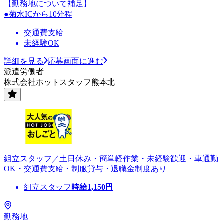
【勤務地について補足】
●菊水ICから10分程
交通費支給
未経験OK
詳細を見る
応募画面に進む
派遣労働者
株式会社ホットスタッフ熊本北
組立スタッフ／土日休み・簡単軽作業・未経験歓迎・車通勤
OK・交通費支給・制服貸与・退職金制度あり
組立スタッフ
時給
1,150
円
勤務地