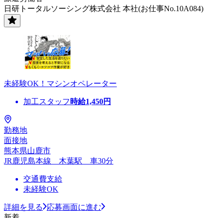
日研トータルソーシング株式会社 本社(お仕事No.10A084)
未経験OK！マシンオペレーター
加工スタッフ
時給
1,450
円
勤務地
面接地
熊本県山鹿市
JR鹿児島本線 木葉駅 車30分
交通費支給
未経験OK
詳細を見る
応募画面に進む
新着