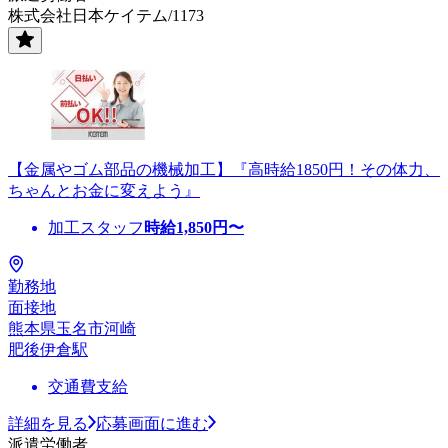
株式会社日本ケイテム/1173
【金属やゴム部品の機械加工】『高時給1850円！その体力、
ちゃんとお金に変えよう』
加工スタッフ
時給
1,850
円〜
勤務地
面接地
熊本県玉名市河崎
肥後伊倉駅
交通費支給
詳細を見る
応募画面に進む
派遣労働者