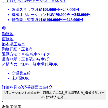
して取り出し&チェック◎土日休み！
製造スタッフ
月給
190,000
円〜
248,000
円
機械オペレーション
月給
190,000
円〜
248,000
円
軽作業・製造系
月給
190,000
円〜
248,000
円
勤務地
面接地
熊本県玉名市
勤務詳細：玉名市
通勤方法：車/自転車/バイク
最寄り駅：玉名駅から車9分
※構内の（無料）駐車場利用OK
交通費支給
未経験OK
詳細を見る
応募画面に進む
UTエージェント株式会社 西日本第二CU_熊本県玉名市_機械操作のそ
の他の求人を見る
派遣労働者