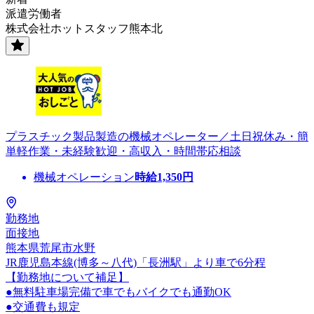
派遣労働者
株式会社ホットスタッフ熊本北
プラスチック製品製造の機械オペレーター／土日祝休み・簡
単軽作業・未経験歓迎・高収入・時間帯応相談
機械オペレーション
時給
1,350
円
勤務地
面接地
熊本県荒尾市水野
JR鹿児島本線(博多～八代)「長洲駅」より車で6分程
【勤務地について補足】
●無料駐車場完備で車でもバイクでも通勤OK
●交通費も規定