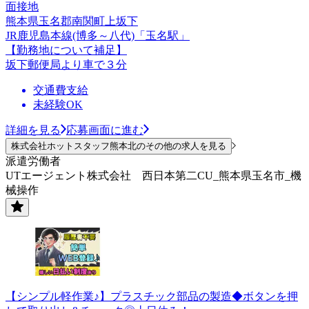
面接地
熊本県玉名郡南関町上坂下
JR鹿児島本線(博多～八代)「玉名駅」
【勤務地について補足】
坂下郵便局より車で３分
交通費支給
未経験OK
詳細を見る
応募画面に進む
株式会社ホットスタッフ熊本北のその他の求人を見る
派遣労働者
UTエージェント株式会社 西日本第二CU_熊本県玉名市_機
械操作
【シンプル軽作業♪】プラスチック部品の製造◆ボタンを押