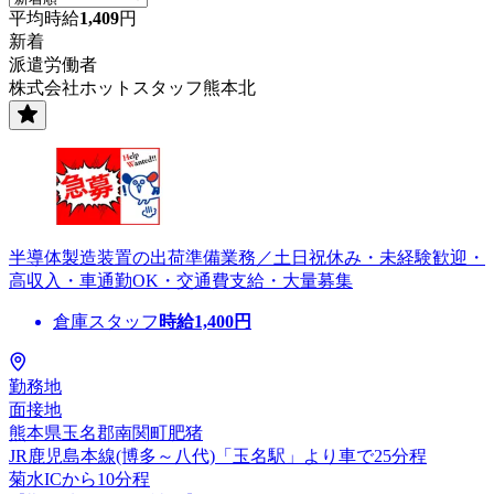
平均時給
1,409
円
新着
派遣労働者
株式会社ホットスタッフ熊本北
半導体製造装置の出荷準備業務／土日祝休み・未経験歓迎・
高収入・車通勤OK・交通費支給・大量募集
倉庫スタッフ
時給
1,400
円
勤務地
面接地
熊本県玉名郡南関町肥猪
JR鹿児島本線(博多～八代)「玉名駅」より車で25分程
菊水ICから10分程