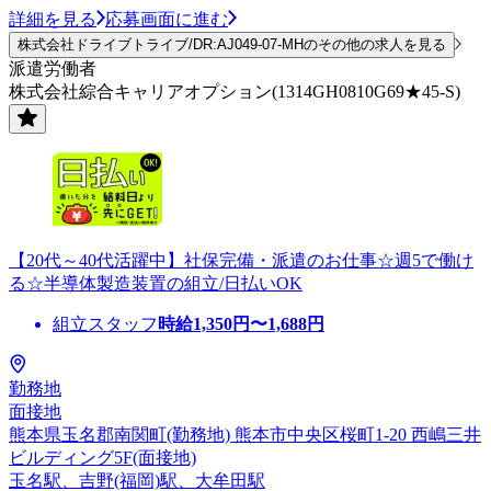
詳細を見る
応募画面に進む
株式会社ドライブトライブ/DR:AJ049-07-MHのその他の求人を見る
派遣労働者
株式会社綜合キャリアオプション(1314GH0810G69★45-S)
【20代～40代活躍中】社保完備・派遣のお仕事☆週5で働け
る☆半導体製造装置の組立/日払いOK
組立スタッフ
時給
1,350
円〜
1,688
円
勤務地
面接地
熊本県玉名郡南関町(勤務地) 熊本市中央区桜町1-20 西嶋三井
ビルディング5F(面接地)
玉名駅、吉野(福岡)駅、大牟田駅