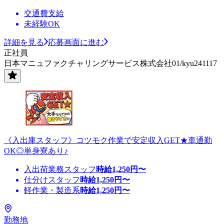
交通費支給
未経験OK
詳細を見る
応募画面に進む
正社員
日本マニュファクチャリングサービス株式会社01/kyu241117
《入出庫スタッフ》コツモク作業で安定収入GET★車通勤
OK◎単身寮あり♪
入出荷業務スタッフ
時給
1,250
円〜
仕分けスタッフ
時給
1,250
円〜
軽作業・製造系
時給
1,250
円〜
勤務地