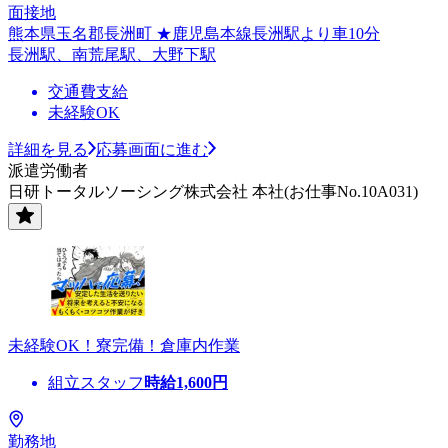
面接地
熊本県玉名郡長洲町 ★鹿児島本線長洲駅より車10分
長洲駅、南荒尾駅、大野下駅
交通費支給
未経験OK
詳細を見る
応募画面に進む
派遣労働者
日研トータルソーシング株式会社 本社(お仕事No.10A031)
未経験OK！寮完備！倉庫内作業
組立スタッフ
時給
1,600
円
勤務地