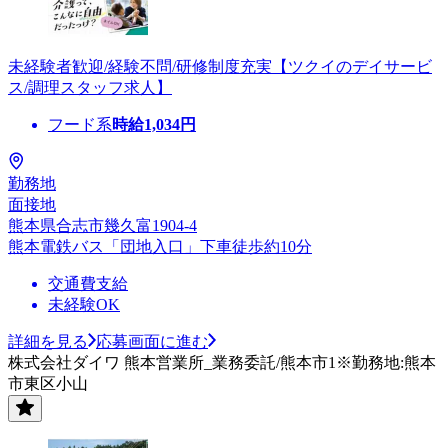
未経験者歓迎/経験不問/研修制度充実【ツクイのデイサービ
ス/調理スタッフ求人】
フード系
時給
1,034
円
勤務地
面接地
熊本県合志市幾久富1904-4
熊本電鉄バス「団地入口」下車徒歩約10分
交通費支給
未経験OK
詳細を見る
応募画面に進む
株式会社ダイワ 熊本営業所_業務委託/熊本市1※勤務地:熊本
市東区小山