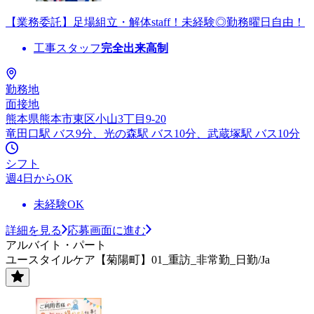
【業務委託】足場組立・解体staff！未経験◎勤務曜日自由！
工事スタッフ
完全出来高制
勤務地
面接地
熊本県熊本市東区小山3丁目9-20
竜田口駅 バス9分、光の森駅 バス10分、武蔵塚駅 バス10分
シフト
週4日からOK
未経験OK
詳細を見る
応募画面に進む
アルバイト・パート
ユースタイルケア【菊陽町】01_重訪_非常勤_日勤/Ja