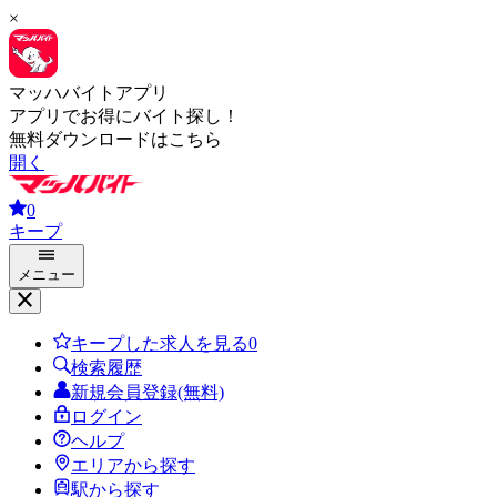
×
マッハバイトアプリ
アプリでお得にバイト探し！
無料ダウンロードはこちら
開く
0
キープ
メニュー
キープした求人を見る
0
検索履歴
新規会員登録(無料)
ログイン
ヘルプ
エリアから探す
駅から探す