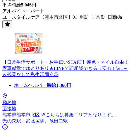
平均時給
5,046
円
アルバイト・パート
ユースタイルケア【熊本市北区】01_重訪_非常勤_日勤/Ja
【日常生活サポート・お手伝いSTAFF】髪色・ネイル自由！
家事感覚でゆとりあり★LINEで即相談できる→安心！週1～
＆残業なしで私生活両立◎
ホームヘルパー
時給
1,360
円
勤務地
面接地
熊本県熊本市北区 ※こちらは募集エリアとなります。
光の森駅、武蔵塚駅、竜田口駅