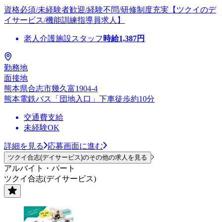
資格必須/未経験者歓迎/経験不問/研修制度充実【ツクイのデ
イサービス/機能訓練指導員求人】
老人介護施設スタッフ
時給
1,387
円
勤務地
面接地
熊本県合志市幾久富1904-4
熊本電鉄バス「団地入口」下車徒歩約10分
交通費支給
未経験OK
詳細を見る
応募画面に進む
ツクイ合志(デイサービス)のその他の求人を見る
アルバイト・パート
ツクイ合志(デイサービス)