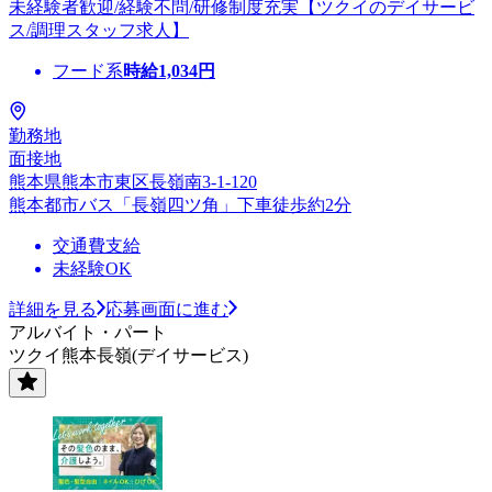
未経験者歓迎/経験不問/研修制度充実【ツクイのデイサービ
ス/調理スタッフ求人】
フード系
時給
1,034
円
勤務地
面接地
熊本県熊本市東区長嶺南3-1-120
熊本都市バス「長嶺四ツ角」下車徒歩約2分
交通費支給
未経験OK
詳細を見る
応募画面に進む
アルバイト・パート
ツクイ熊本長嶺(デイサービス)