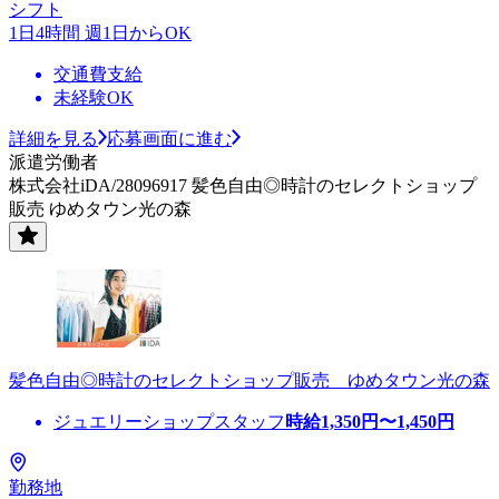
シフト
1日4時間 週1日からOK
交通費支給
未経験OK
詳細を見る
応募画面に進む
派遣労働者
株式会社iDA/28096917 髪色自由◎時計のセレクトショップ
販売 ゆめタウン光の森
髪色自由◎時計のセレクトショップ販売 ゆめタウン光の森
ジュエリーショップスタッフ
時給
1,350
円〜
1,450
円
勤務地