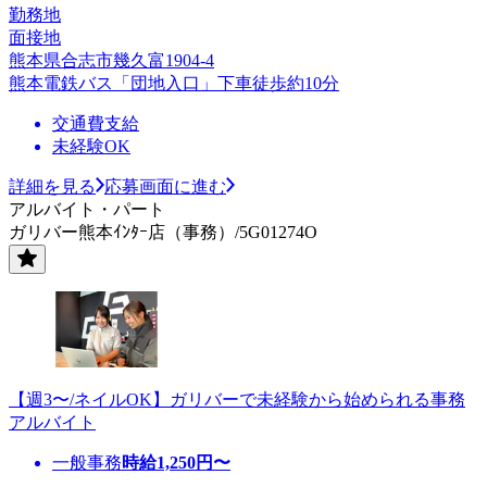
勤務地
面接地
熊本県合志市幾久富1904-4
熊本電鉄バス「団地入口」下車徒歩約10分
交通費支給
未経験OK
詳細を見る
応募画面に進む
アルバイト・パート
ガリバー熊本ｲﾝﾀｰ店（事務）/5G01274O
【週3〜/ネイルOK】ガリバーで未経験から始められる事務
アルバイト
一般事務
時給
1,250
円〜