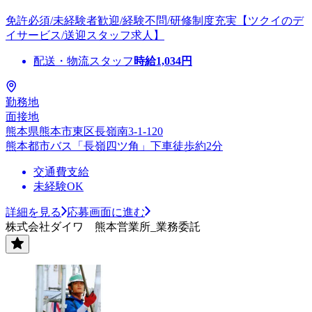
免許必須/未経験者歓迎/経験不問/研修制度充実【ツクイのデ
イサービス/送迎スタッフ求人】
配送・物流スタッフ
時給
1,034
円
勤務地
面接地
熊本県熊本市東区長嶺南3-1-120
熊本都市バス「長嶺四ツ角」下車徒歩約2分
交通費支給
未経験OK
詳細を見る
応募画面に進む
株式会社ダイワ 熊本営業所_業務委託