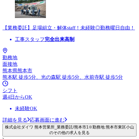
【業務委託】足場組立・解体staff！未経験◎勤務曜日自由！
工事スタッフ
完全出来高制
勤務地
面接地
熊本県熊本市
熊本駅 徒歩5分、光の森駅 徒歩5分、水前寺駅 徒歩5分
シフト
週4日からOK
未経験OK
詳細を見る
応募画面に進む
株式会社ダイワ 熊本営業所_業務委託/熊本市1※勤務地:熊本市東区小山
のその他の求人を見る