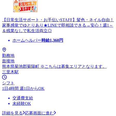
【日常生活サポート・お手伝いSTAFF】髪色・ネイル自由！
家事感覚でゆとりあり★LINEで即相談できる→安心！週1～
＆残業なしで私生活両立◎
ホームヘルパー
時給
1,360
円
勤務地
面接地
熊本県菊池郡菊陽町 ※こちらは募集エリアとなります。
三里木駅
シフト
1日4時間 週1日からOK
交通費支給
未経験OK
詳細を見る
応募画面に進む