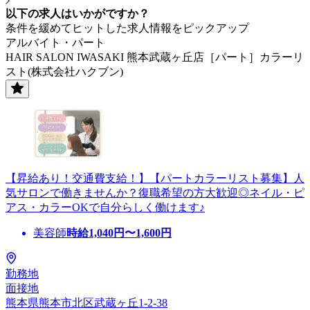
以下の求人はいかがですか？
条件を緩めてヒットした求人情報をピックアップ
アルバイト・パート
HAIR SALON IWASAKI 熊本武蔵ヶ丘店［パート］カラーリ
スト(株式会社ハクブン)
【昇給あり！交通費支給！】【パートカラーリスト募集】人
気サロンで働きませんか？復職希望の方大歓迎◎ネイル・ピ
アス・カラーOKで自分らしく働けます♪
美容師
時給
1,040
円〜
1,600
円
勤務地
面接地
熊本県熊本市北区武蔵ヶ丘1-2-38