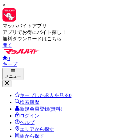
×
マッハバイトアプリ
アプリでお得にバイト探し！
無料ダウンロードはこちら
開く
0
キープ
メニュー
キープした求人を見る
0
検索履歴
新規会員登録(無料)
ログイン
ヘルプ
エリアから探す
駅から探す