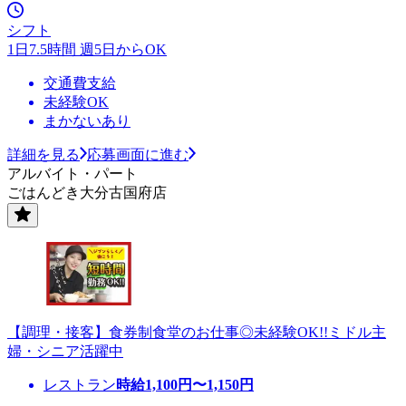
シフト
1日7.5時間 週5日からOK
交通費支給
未経験OK
まかないあり
詳細を見る
応募画面に進む
アルバイト・パート
ごはんどき大分古国府店
【調理・接客】食券制食堂のお仕事◎未経験OK!!ミドル主
婦・シニア活躍中
レストラン
時給
1,100
円〜
1,150
円