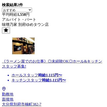
検索結果
2
件
平均時給
1,558
円
アルバイト・パート
味噌乃家 別府ゆめタウン店
《ラーメン屋でのお仕事》◎未経験OK◎ホール&キッチン
スタッフ募集!
ホールスタッフ
時給
1,115
円〜
キッチンスタッフ
時給
1,115
円〜
勤務地
面接地
大分県別府市楠町382-7