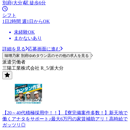
別府(大分)駅 徒歩6分
シフト
1日2時間 週1日からOK
未経験OK
まかないあり
詳細を見る
応募画面に進む
味噌乃家 別府ゆめタウン店のその他の求人を見る
派遣労働者
三陽工業株式会社 R_5/派大分
【20～40代積極採用中！！】【寮完備案件多数！】新天地で
働くアナタをサポート♪最大6万円の家賃補助アリ！高時給で
ガッツリ◎