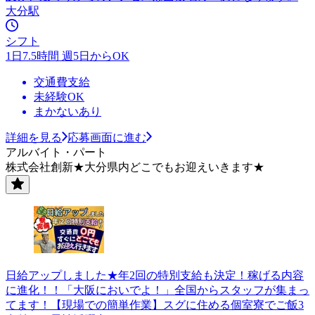
大分駅
シフト
1日7.5時間 週5日からOK
交通費支給
未経験OK
まかないあり
詳細を見る
応募画面に進む
アルバイト・パート
株式会社創新★大分県内どこでもお迎えいきます★
日給アップしました★年2回の特別支給も決定！稼げる内容
に進化！！「大阪においでよ！」全国からスタッフが集まっ
てます！【現場での簡単作業】スグに住める個室寮でご飯3