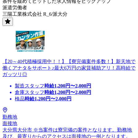
条件を緩めてヒットした求人情報をピックアップ
派遣労働者
三陽工業株式会社 R_6/派大分
【20～40代積極採用中！！】【寮完備案件多数！】新天地で
働くアナタをサポート♪最大6万円の家賃補助アリ！高時給で
ガッツリ◎
製造スタッフ
時給
1,200
円〜
2,000
円
倉庫スタッフ
時給
1,200
円〜
2,000
円
検品
時給
1,200
円〜
2,000
円
勤務地
面接地
大分県大分市 ※当案件は寮完備の案件となります。勤務地
及び、最寄りからのアクセスは面接地の一例となります。