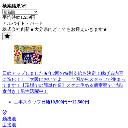
検索結果
3
件
平均時給
1,559
円
アルバイト・パート
株式会社創新★大分県内どこでもお迎えいきます★
日給アップしました★年2回の特別支給も決定！稼げる内容
に進化！！「大阪においでよ！」全国からスタッフが集まっ
てます！【現場での簡単作業】スグに住める個室寮でご飯3
食付き！男性活躍中！
工事スタッフ
日給
10,500
円〜
12,500
円
勤務地
面接地