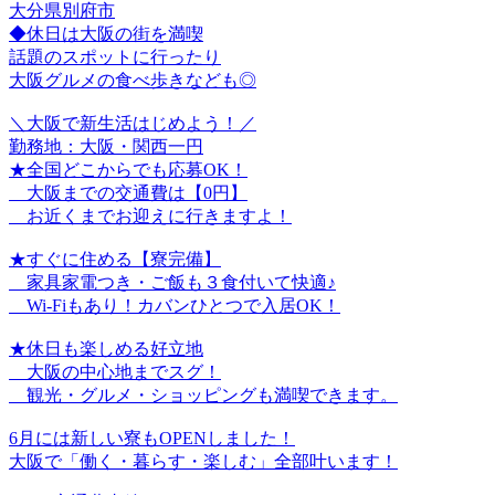
大分県別府市
◆休日は大阪の街を満喫
話題のスポットに行ったり
大阪グルメの食べ歩きなども◎
＼大阪で新生活はじめよう！／
勤務地：大阪・関西一円
★全国どこからでも応募OK！
大阪までの交通費は【0円】
お近くまでお迎えに行きますよ！
★すぐに住める【寮完備】
家具家電つき・ご飯も３食付いて快適♪
Wi-Fiもあり！カバンひとつで入居OK！
★休日も楽しめる好立地
大阪の中心地までスグ！
観光・グルメ・ショッピングも満喫できます。
6月には新しい寮もOPENしました！
大阪で「働く・暮らす・楽しむ」全部叶います！