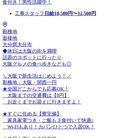
食付き！男性活躍中！
工事スタッフ
日給
10,500
円〜
12,500
円
勤務地
面接地
大分県大分市
◆休日は大阪の街を満喫
話題のスポットに行ったり
大阪グルメの食べ歩きなども◎
＼大阪で新生活はじめよう！／
勤務地：大阪・関西一円
★全国どこからでも応募OK！
大阪までの交通費は【0円】
お近くまでお迎えに行きますよ！
★すぐに住める【寮完備】
家具家電つき・ご飯も３食付いて快適♪
Wi-Fiもあり！カバンひとつで入居OK！