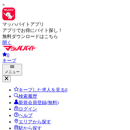
×
マッハバイトアプリ
アプリでお得にバイト探し！
無料ダウンロードはこちら
開く
0
キープ
メニュー
キープした求人を見る
0
検索履歴
新規会員登録(無料)
ログイン
ヘルプ
エリアから探す
駅から探す