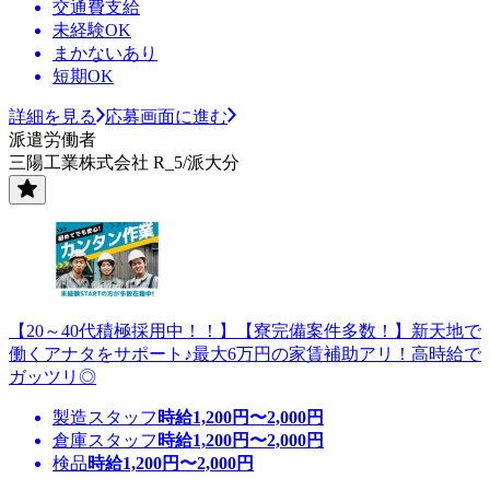
交通費支給
未経験OK
まかないあり
短期OK
詳細を見る
応募画面に進む
派遣労働者
三陽工業株式会社 R_5/派大分
【20～40代積極採用中！！】【寮完備案件多数！】新天地で
働くアナタをサポート♪最大6万円の家賃補助アリ！高時給で
ガッツリ◎
製造スタッフ
時給
1,200
円〜
2,000
円
倉庫スタッフ
時給
1,200
円〜
2,000
円
検品
時給
1,200
円〜
2,000
円