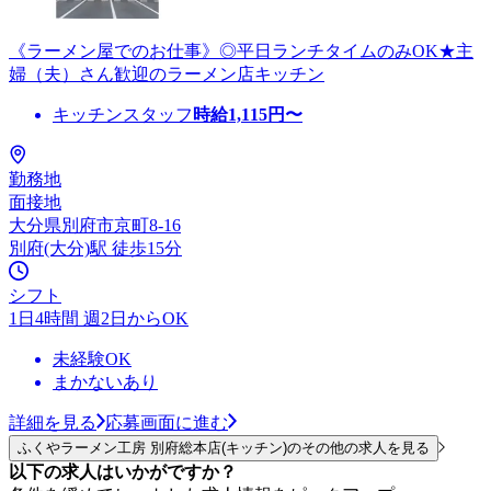
《ラーメン屋でのお仕事》◎平日ランチタイムのみOK★主
婦（夫）さん歓迎のラーメン店キッチン
キッチンスタッフ
時給
1,115
円〜
勤務地
面接地
大分県別府市京町8-16
別府(大分)駅 徒歩15分
シフト
1日4時間 週2日からOK
未経験OK
まかないあり
詳細を見る
応募画面に進む
ふくやラーメン工房 別府総本店(キッチン)のその他の求人を見る
以下の求人はいかがですか？