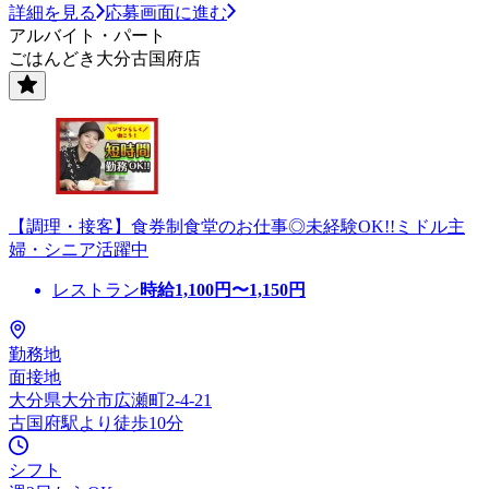
詳細を見る
応募画面に進む
アルバイト・パート
ごはんどき大分古国府店
【調理・接客】食券制食堂のお仕事◎未経験OK!!ミドル主
婦・シニア活躍中
レストラン
時給
1,100
円〜
1,150
円
勤務地
面接地
大分県大分市広瀬町2-4-21
古国府駅より徒歩10分
シフト