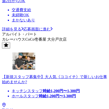
週2日からOK
交通費支給
未経験OK
まかないあり
詳細を見る
応募画面に進む
アルバイト・パート
カレーハウスCoCo壱番屋 大分戸次店
【新規スタッフ募集中】大人気《ココイチ》で新しいお仕事
始めませんか?
キッチンスタッフ
時給
1,200
円〜
1,300
円
ホールスタッフ
時給
1,200
円〜
1,300
円