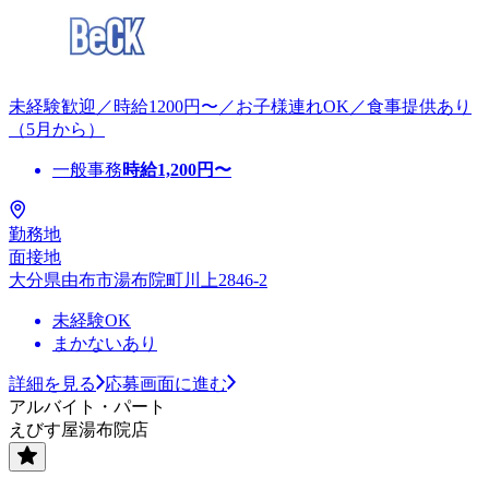
未経験歓迎／時給1200円〜／お子様連れOK／食事提供あり
（5月から）
一般事務
時給
1,200
円〜
勤務地
面接地
大分県由布市湯布院町川上2846-2
未経験OK
まかないあり
詳細を見る
応募画面に進む
アルバイト・パート
えびす屋湯布院店