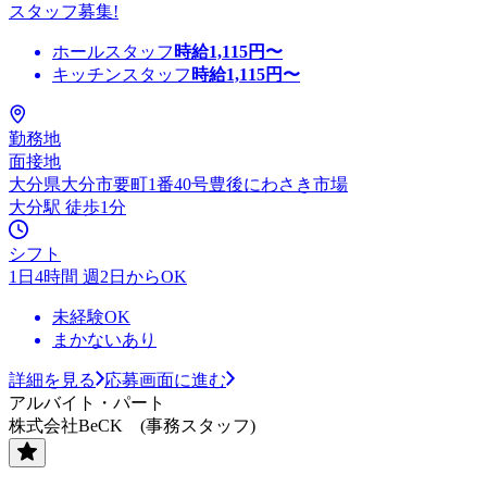
スタッフ募集!
ホールスタッフ
時給
1,115
円〜
キッチンスタッフ
時給
1,115
円〜
勤務地
面接地
大分県大分市要町1番40号豊後にわさき市場
大分駅 徒歩1分
シフト
1日4時間 週2日からOK
未経験OK
まかないあり
詳細を見る
応募画面に進む
アルバイト・パート
株式会社BeCK (事務スタッフ)