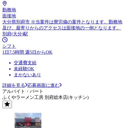
勤務地
面接地
大分県別府市 ※当案件は寮完備の案件となります。勤務地
及び、最寄りからのアクセスは面接地の一例となります。
別府(大分)駅
シフト
1日7.5時間 週5日からOK
交通費支給
未経験OK
まかないあり
詳細を見る
応募画面に進む
アルバイト・パート
ふくやラーメン工房 別府総本店(キッチン)