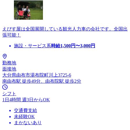
えびす屋は全国展開している観光人力車の会社です。全国出
張可能！
施設・サービス系
時給
1,500
円〜
3,000
円
勤務地
面接地
大分県由布市湯布院町川上3725-6
南由布駅 徒歩49分、由布院駅 徒歩2分
シフト
1日4時間 週3日からOK
交通費支給
未経験OK
まかないあり