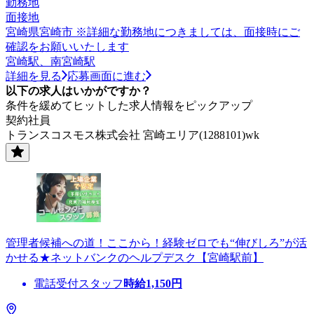
勤務地
面接地
宮崎県宮崎市 ※詳細な勤務地につきましては、面接時にご
確認をお願いいたします
宮崎駅、南宮崎駅
詳細を見る
応募画面に進む
以下の求人はいかがですか？
条件を緩めてヒットした求人情報をピックアップ
契約社員
トランスコスモス株式会社 宮崎エリア(1288101)wk
管理者候補への道！ここから！経験ゼロでも“伸びしろ”が活
かせる★ネットバンクのヘルプデスク【宮崎駅前】
電話受付スタッフ
時給
1,150
円