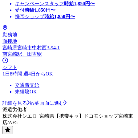
キャンペーンスタッフ
時給
1,850
円〜
受付
時給
1,850
円〜
携帯ショップ
時給
1,850
円〜
勤務地
面接地
宮崎県宮崎市中村西3-94-1
南宮崎駅、田吉駅
シフト
1日8時間 週4日からOK
交通費支給
未経験OK
詳細を見る
応募画面に進む
派遣労働者
株式会社シエロ_宮崎県【携帯キャ】ドコモショップ宮崎東
店/AF5