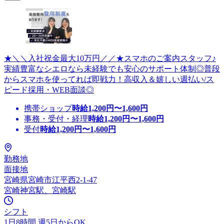
★＼＼入社祝金最大10万円／／★スマホのご案内スタッフ♪
実績豊富なシエロなら未経験でも安心のサポート体制◎普段
からスマホを使ってれば即戦力！高収入＆嬉しい週払い/ス
ピード採用・WEB面談◎
携帯ショップ
時給
1,200
円〜
1,600
円
事務・受付・経理
時給
1,200
円〜
1,600
円
受付
時給
1,200
円〜
1,600
円
勤務地
面接地
宮崎県宮崎市江平西2-1-47
宮崎神宮駅、宮崎駅
シフト
1日8時間 週5日からOK