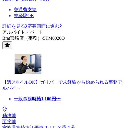
交通費支給
未経験OK
詳細を見る
応募画面に進む
アルバイト・パート
Brat宮崎店（事務）/5TM0020O
【週3/ネイルOK】ガリバーで未経験から始められる事務ア
ルバイト
一般事務
時給
1,100
円〜
勤務地
面接地
宮崎県宮崎市江平東２丁目３番４号