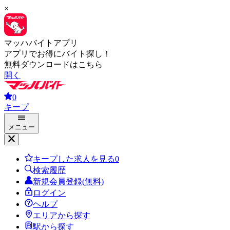
×
マッハバイトアプリ
アプリでお得にバイト探し！
無料ダウンロードはこちら
開く
0
キープ
メニュー
キープした求人を見る
0
検索履歴
新規会員登録(無料)
ログイン
ヘルプ
エリアから探す
駅から探す