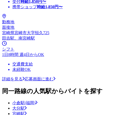
受付
時給
1,850
円〜
携帯ショップ
時給
1,850
円〜
勤務地
面接地
宮崎県宮崎市大字恒久725
田吉駅、南宮崎駅
シフト
1日8時間 週4日からOK
交通費支給
未経験OK
詳細を見る
応募画面に進む
同一路線の人気駅からバイトを探す
小倉駅(福岡)
大分駅
宮崎駅