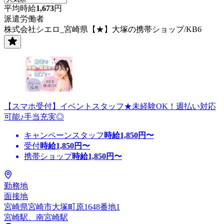
平均時給
1,673
円
派遣労働者
株式会社シエロ_宮崎県【★】大塚の携帯ショップ/KB6
【スマホ受付】イベントスタッフ★未経験OK！週払い対応
可能♪手当充実◎
キャンペーンスタッフ
時給
1,850
円〜
受付
時給
1,850
円〜
携帯ショップ
時給
1,850
円〜
勤務地
面接地
宮崎県宮崎市大塚町原1648番地1
宮崎駅、南宮崎駅