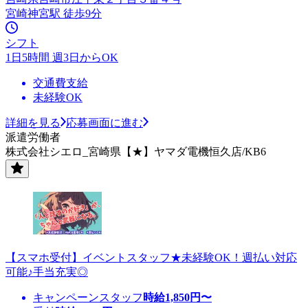
宮崎神宮駅 徒歩9分
シフト
1日5時間 週3日からOK
交通費支給
未経験OK
詳細を見る
応募画面に進む
派遣労働者
株式会社シエロ_宮崎県【★】ヤマダ電機恒久店/KB6
【スマホ受付】イベントスタッフ★未経験OK！週払い対応
可能♪手当充実◎
キャンペーンスタッフ
時給
1,850
円〜