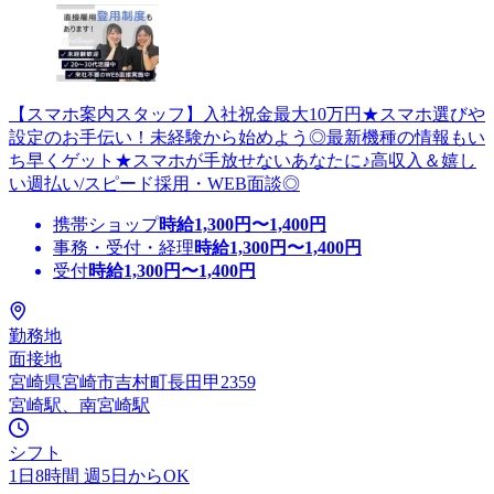
【スマホ案内スタッフ】入社祝金最大10万円★スマホ選びや
設定のお手伝い！未経験から始めよう◎最新機種の情報もい
ち早くゲット★スマホが手放せないあなたに♪高収入＆嬉し
い週払い/スピード採用・WEB面談◎
携帯ショップ
時給
1,300
円〜
1,400
円
事務・受付・経理
時給
1,300
円〜
1,400
円
受付
時給
1,300
円〜
1,400
円
勤務地
面接地
宮崎県宮崎市吉村町長田甲2359
宮崎駅、南宮崎駅
シフト
1日8時間 週5日からOK