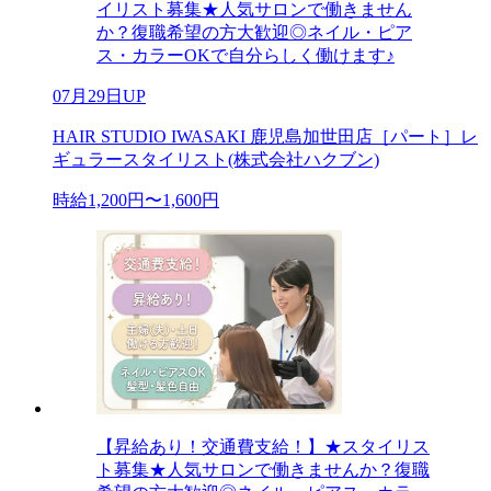
イリスト募集★人気サロンで働きません
か？復職希望の方大歓迎◎ネイル・ピア
ス・カラーOKで自分らしく働けます♪
07月29日UP
HAIR STUDIO IWASAKI 鹿児島加世田店［パート］レ
ギュラースタイリスト(株式会社ハクブン)
時給1,200円〜1,600円
【昇給あり！交通費支給！】★スタイリス
ト募集★人気サロンで働きませんか？復職