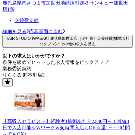
鹿児島県南さつま市加世田地頭所町28-3 サンキュー加世田
店1階
交通費支給
詳細を見る
応募画面に進む
HAIR STUDIO IWASAKI 鹿児島加世田店［正社員］店長候補(株式会社
ハクブン)のその他の求人を見る
以下の求人はいかがですか？
条件を緩めてヒットした求人情報をピックアップ
業務委託契約
りらくる 卸本町店3
【高収入セラピスト】経験者1施術あたり2,840円～！最短3
日で入店可能☆Wワーク＆短時間入店もOK☆週1日～1時間
～でもOK♪