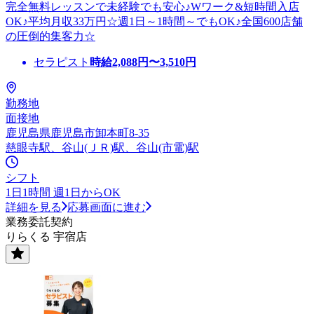
完全無料レッスンで未経験でも安心♪Wワーク&短時間入店
OK♪平均月収33万円☆週1日～1時間～でもOK♪全国600店舗
の圧倒的集客力☆
セラピスト
時給
2,088
円〜
3,510
円
勤務地
面接地
鹿児島県鹿児島市卸本町8-35
慈眼寺駅、谷山(ＪＲ)駅、谷山(市電)駅
シフト
1日1時間 週1日からOK
詳細を見る
応募画面に進む
業務委託契約
りらくる 宇宿店