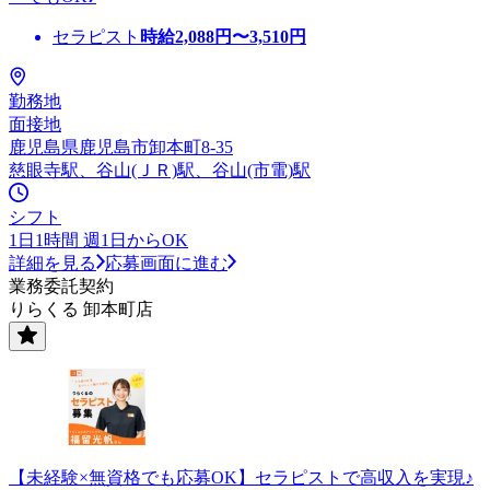
セラピスト
時給
2,088
円〜
3,510
円
勤務地
面接地
鹿児島県鹿児島市卸本町8-35
慈眼寺駅、谷山(ＪＲ)駅、谷山(市電)駅
シフト
1日1時間 週1日からOK
詳細を見る
応募画面に進む
業務委託契約
りらくる 卸本町店
【未経験×無資格でも応募OK】セラピストで高収入を実現♪