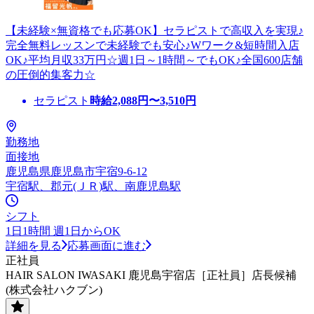
【未経験×無資格でも応募OK】セラピストで高収入を実現♪
完全無料レッスンで未経験でも安心♪Wワーク&短時間入店
OK♪平均月収33万円☆週1日～1時間～でもOK♪全国600店舗
の圧倒的集客力☆
セラピスト
時給
2,088
円〜
3,510
円
勤務地
面接地
鹿児島県鹿児島市宇宿9-6-12
宇宿駅、郡元(ＪＲ)駅、南鹿児島駅
シフト
1日1時間 週1日からOK
詳細を見る
応募画面に進む
正社員
HAIR SALON IWASAKI 鹿児島宇宿店［正社員］店長候補
(株式会社ハクブン)