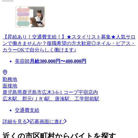
【昇給あり！交通費支給！】★スタイリスト募集★人気サロ
ンで働きませんか？復職希望の方大歓迎◎ネイル・ピアス・
カラーOKで自分らしく働けます♪
美容師
月給
300,000
円〜
400,000
円
勤務地
面接地
鹿児島県鹿児島市広木3-6-1 コープ宇宿店内
広木駅、郡元(ＪＲ)駅、唐湊駅、工学部前駅
交通費支給
詳細を見る
応募画面に進む
近くの市区町村からバイトを探す