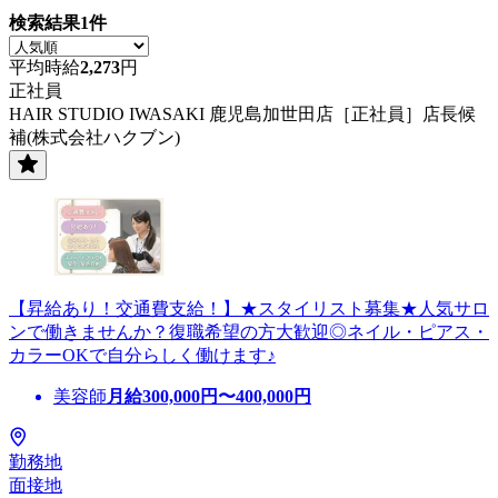
検索結果
1
件
平均時給
2,273
円
正社員
HAIR STUDIO IWASAKI 鹿児島加世田店［正社員］店長候
補(株式会社ハクブン)
【昇給あり！交通費支給！】★スタイリスト募集★人気サロ
ンで働きませんか？復職希望の方大歓迎◎ネイル・ピアス・
カラーOKで自分らしく働けます♪
美容師
月給
300,000
円〜
400,000
円
勤務地
面接地