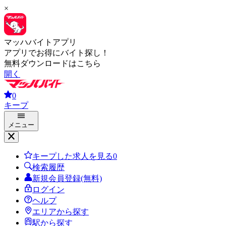
×
マッハバイトアプリ
アプリでお得にバイト探し！
無料ダウンロードはこちら
開く
0
キープ
メニュー
キープした求人を見る
0
検索履歴
新規会員登録(無料)
ログイン
ヘルプ
エリアから探す
駅から探す