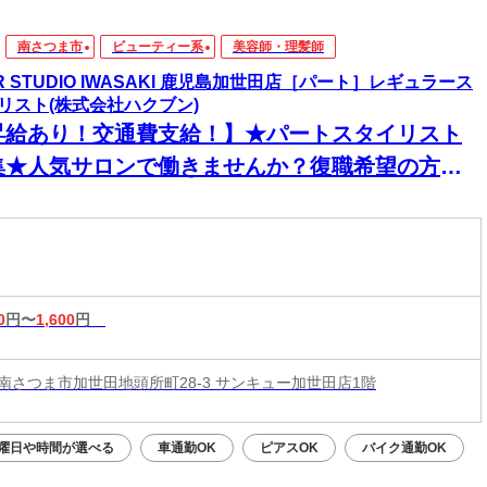
南さつま市
ビューティー系
美容師・理髪師
IR STUDIO IWASAKI 鹿児島加世田店［パート］レギュラース
リスト(株式会社ハクブン)
昇給あり！交通費支給！】★パートスタイリスト
集★人気サロンで働きませんか？復職希望の方大
迎◎ネイル・ピアス・カラーOKで自分らしく働け
♪
0
円〜
1,600
円
南さつま市加世田地頭所町28-3 サンキュー加世田店1階
曜日や時間が選べる
車通勤OK
ピアスOK
バイク通勤OK