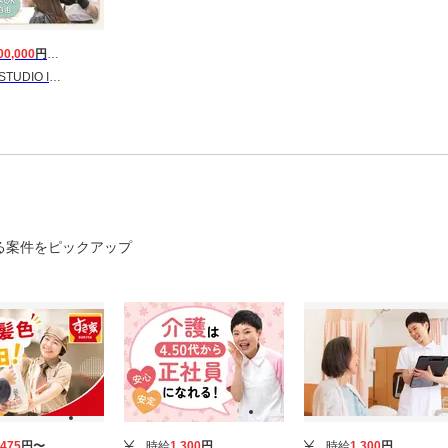
00,000
円〜
400,000
円
島加世田店［正社員］店長候補(株式会社ハクブン)
る案件をピックアップ
,475
円〜
時給
1,300
円
時給
1,300
円