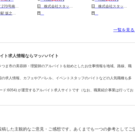
0号南さつま店3
株式会社スタッフサービス/H10422618
株式会社スタッフサービス/H10407558
谷山(ＪＲ)駅 宇宿駅 鹿児島中央駅 伊集院駅
一覧を見
イト求人情報ならマッハバイト
さつま市の美容師・理髪師のアルバイトを始めとしたお仕事情報を地域、路線、職
国の求人情報、カフェやアパレル、イベントスタッフのバイトなどの人気職種も多
ド:6054) が運営するアルバイト求人サイトです（なお、職業紹介事業は行ってお
投稿した主観的なご意見・ご感想です。あくまでも一つの参考としてご