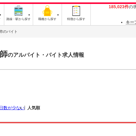
185,023件
の
す
路線・駅から探す
職種から探す
特徴から探す
キー
市のバイト
師
のアルバイト・バイト求人情報
日数が少ない
人気順