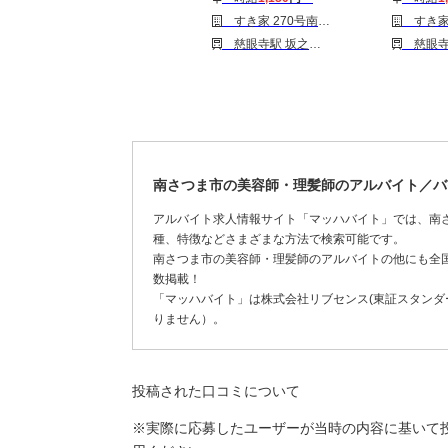
すき家 270号南さつま店
すき家 27
慈眼寺駅 坂之上駅 五位野駅 平川駅 瀬々串駅 谷山(ＪＲ)駅 宇宿駅 鹿児島中央駅 伊集院駅
慈眼寺駅 坂之上駅 五位野駅 平川駅 瀬々串駅 
南さつま市の美容師・理髪師のアルバイト／バ
アルバイト求人情報サイト「マッハバイト」では、南
種、特徴などさまざまな方法で検索可能です。
南さつま市の美容師・理髪師のアルバイトの他にも全
数掲載！
「マッハバイト」は株式会社リブセンス(東証スタンダー
りません）。
投稿された口コミについて
※実際に応募したユーザーが当時の内容に基いて