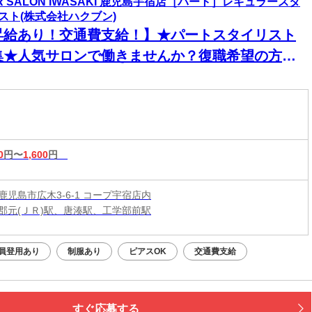
IR SALON IWASAKI 鹿児島宇宿店［パート］レギュラースタ
スト(株式会社ハクブン)
昇給あり！交通費支給！】★パートスタイリスト
集★人気サロンで働きませんか？復職希望の方大
迎◎ネイル・ピアス・カラーOKで自分らしく働け
♪
0
円〜
1,600
円
鹿児島市広木3-6-1 コープ宇宿店内
郡元(ＪＲ)駅、唐湊駅、工学部前駅
員登用あり
制服あり
ピアスOK
交通費支給
すぐ応募する