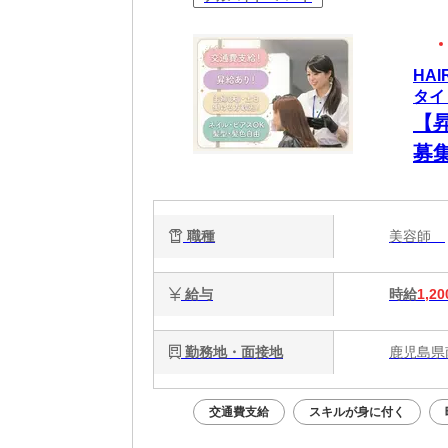
HA
タイ
【
募
歓
ます
職種
美容師
給与
時給
1,20
勤務地・面接地
鹿児島県
交通費支給
スキルが身に付く