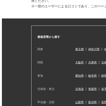
用ください。
※一部のユーザーによる口コミであり、このペー
都道府県から探す
関東
東京都
神奈川県
関西
大阪府
兵庫県
京
東海
愛知県
岐阜県
静
北海道・東北
北海道
青森県
岩
甲信越・北陸
山梨県
新潟県
長