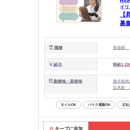
HA
イリ
【
募
歓
ます
職種
美容師
給与
時給
1,20
勤務地・面接地
鹿児島県
広木駅、
ネイルOK
バイク通勤OK
正社
キープに追加