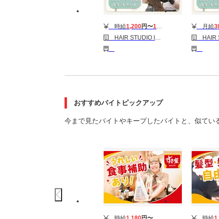
時給
1,200
円〜
1,600
円
月給
3
HAIR STUDIO IWASAKI 鹿児島加世田店［パート］レギュラースタイリスト(株式会社ハクブン)
HAIR STUDIO IWASAKI 鹿児
おすすめバイトピックアップ
今まで見たバイトやキープしたバイトと、似てい
時給
1,180
円〜
時給
1