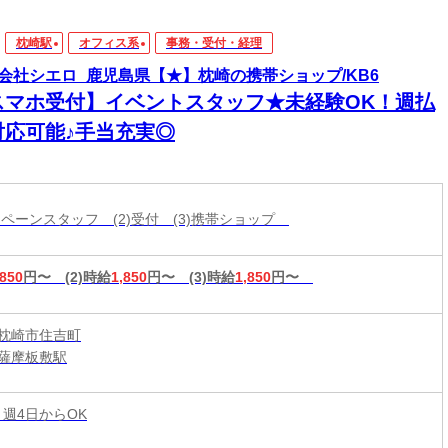
枕崎駅
オフィス系
事務・受付・経理
会社シエロ_鹿児島県【★】枕崎の携帯ショップ/KB6
スマホ受付】イベントスタッフ★未経験OK！週払
対応可能♪手当充実◎
ャンペーンスタッフ (2)受付 (3)携帯ショップ
,850
円〜
(2)時給
1,850
円〜
(3)時給
1,850
円〜
枕崎市住吉町
薩摩板敷駅
 週4日からOK