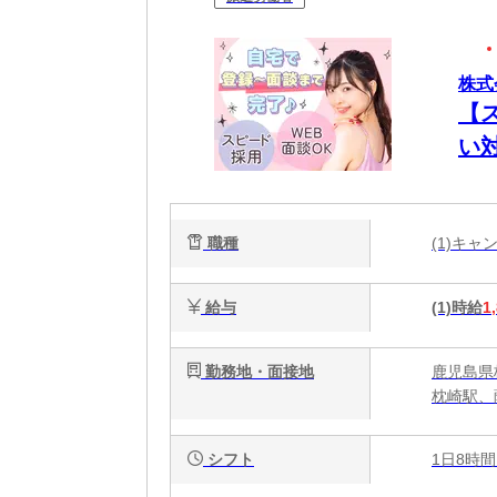
株式
【
い
職種
(1)キ
給与
(1)時給
1
勤務地・面接地
鹿児島県
枕崎駅、
シフト
1日8時間