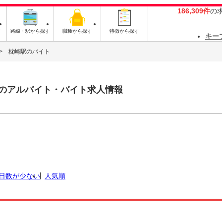
186,309件
の
す
路線・駅から探す
職種から探す
特徴から探す
キー
枕崎駅のバイト
のアルバイト・バイト求人情報
日数が少ない
人気順