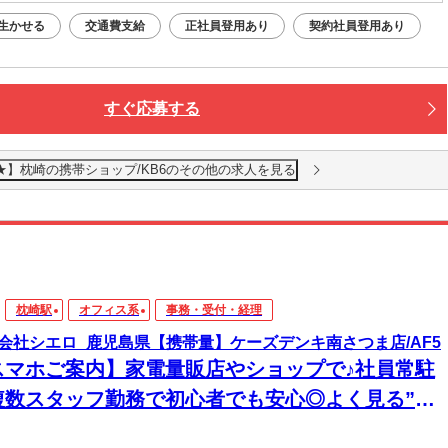
生かせる
交通費支給
正社員登用あり
契約社員登用あり
すぐ応募する
★】枕崎の携帯ショップ/KB6のその他の求人を見る
枕崎駅
オフィス系
事務・受付・経理
会社シエロ_鹿児島県【携帯量】ケーズデンキ南さつま店/AF5
スマホご案内】家電量販店やショップで♪社員常駐
複数スタッフ勤務で初心者でも安心◎よく見る”あ
”お仕事♪大手ならではの丁寧なマニュアル完備で