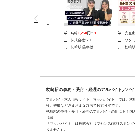
時給
1,250
円〜
1,300
円
完全出
株式会社シエロ_鹿児島県【携帯キャ】ソフトバンク枕崎/AF5
ワタミの宅食 鹿児島枕崎営業所
枕崎駅 薩摩板敷駅
枕崎
枕崎駅の事務・受付・経理のアルバイト／バイ
アルバイト求人情報サイト「マッハバイト」では、枕
種、特徴などさまざまな方法で検索可能です。
枕崎駅の事務・受付・経理のアルバイトの他にも全国
掲載！
「マッハバイト」は株式会社リブセンス(東証スタンダー
りません）。