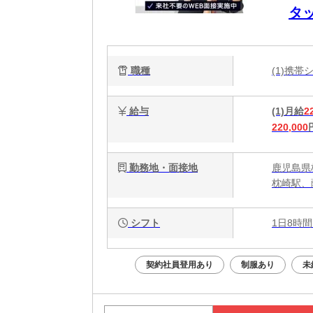
タ
ー
収
職種
(1)携
給与
(1)月給
2
220,000
勤務地・面接地
鹿児島県
枕崎駅、
シフト
1日8時間
契約社員登用あり
制服あり
未