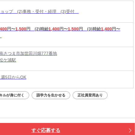
仕事も覚えやすい◎【入社祝金最大10万円】
帯ショップ (2)事務・受付・経理 (3)受付
,400
円〜
1,500
円
(2)時給
1,400
円〜
1,500
円
(3)時給
1,400
円〜
南さつま市加世田川畑777番地
松ケ浦駅
 週5日からOK
キルが身に付く
語学力を生かせる
正社員登用あり
すぐ応募する