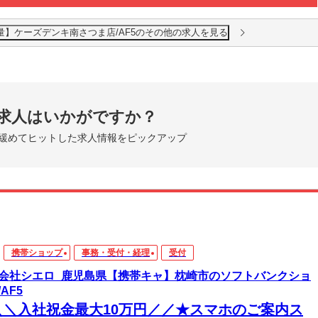
量】ケーズデンキ南さつま店/AF5のその他の求人を見る
求人はいかがですか？
緩めてヒットした求人情報をピックアップ
携帯ショップ
事務・受付・経理
受付
会社シエロ_鹿児島県【携帯キャ】枕崎市のソフトバンクショ
AF5
＼＼入社祝金最大10万円／／★スマホのご案内ス