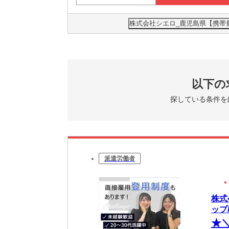
株式会社シエロ_鹿児島県【携帯
以下の
探している条件を
派遣労働者
株式
ップ/
★