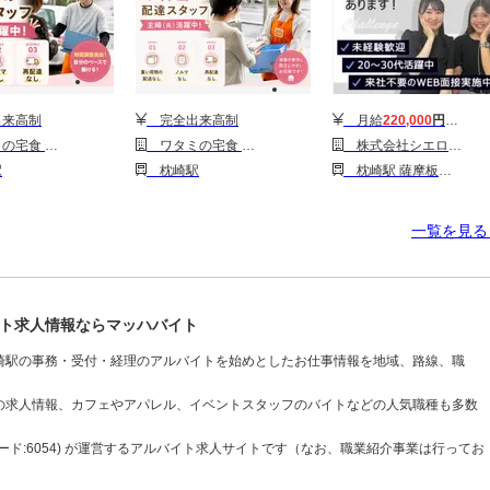
来高制
完全出来高制
月給
220,000
円〜
240,
(宅配/業務委託/シニア向け)
ワタミの宅食 鹿児島枕崎営業所(宅配/業務委託/主婦(夫)向け)
株式会社シエロ_鹿児島県【携帯キャ】枕崎市のソフトバンクショップ/AF5
駅
枕崎駅
枕崎駅 薩摩板敷駅
一覧を見
ト求人情報ならマッハバイト
崎駅の事務・受付・経理のアルバイトを始めとしたお仕事情報を地域、路線、職
の求人情報、カフェやアパレル、イベントスタッフのバイトなどの人気職種も多数
ド:6054) が運営するアルバイト求人サイトです（なお、職業紹介事業は行ってお