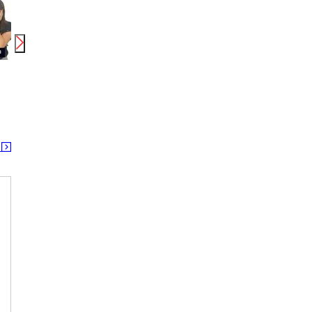
000
円
時給
1,250
円〜
1,300
円
月給
210,000
円〜
400,000
円
株式会社シエロ_鹿児島県【携帯キャ】ソフトバンク枕崎/AF5
HAIR SALON IWASAKI 鹿児島枕崎店［正社員］スタイリスト(株式会社ハクブン)
枕崎駅 薩摩板敷駅
薩摩板敷駅 白沢(鹿児島)駅 枕崎駅
る