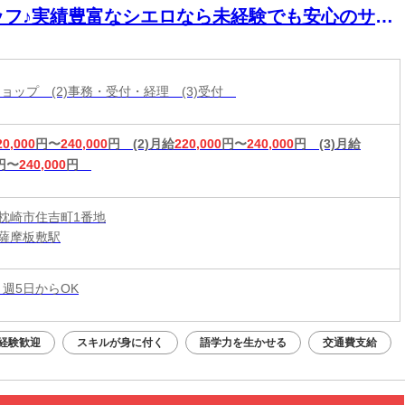
ッフ♪実績豊富なシエロなら未経験でも安心のサポ
ト体制◎普段からスマホを使ってれば即戦力！高
入＆嬉しい週払い/スピード採用・WEB面談◎
帯ショップ (2)事務・受付・経理 (3)受付
20,000
円〜
240,000
円
(2)月給
220,000
円〜
240,000
円
(3)月給
円〜
240,000
円
枕崎市住吉町1番地
薩摩板敷駅
 週5日からOK
経験歓迎
スキルが身に付く
語学力を生かせる
交通費支給