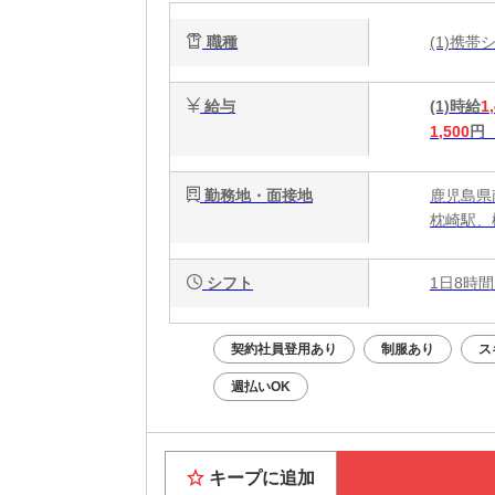
お
職種
(1)携
給与
(1)時給
1
1,500
円
勤務地・面接地
鹿児島県
枕崎駅、
シフト
1日8時間
契約社員登用あり
制服あり
ス
週払いOK
キープに追加