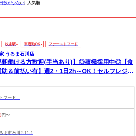
日数が少ない
人気順
牧志駅
車通勤OK
ファーストフード
家 うるま石川店
早朝働ける方歓迎(手当あり)】◎積極採用中◎【食
補助＆前払い有】週2・1日2h～OK！セルフレジで
単接客◎マニュアル完備で初バイト・未経験も安
！積極採用中
ストフード
0
円〜
ま市石川2-11-1