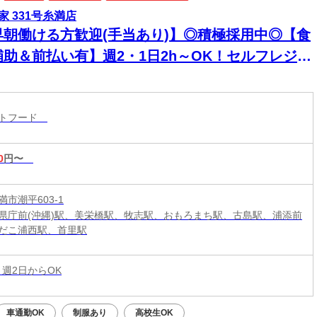
家 331号糸満店
早朝働ける方歓迎(手当あり)】◎積極採用中◎【食
補助＆前払い有】週2・1日2h～OK！セルフレジで
単接客◎マニュアル完備で初バイト・未経験も安
！積極採用中
ストフード
0
円〜
市潮平603-1
県庁前(沖縄)駅、美栄橋駅、牧志駅、おもろまち駅、古島駅、浦添前
だこ浦西駅、首里駅
 週2日からOK
車通勤OK
制服あり
高校生OK