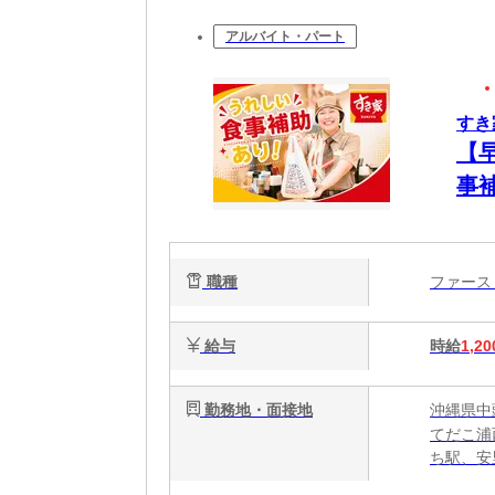
アルバイト・パート
すき
【
事
簡
心
職種
ファー
給与
時給
1,20
勤務地・面接地
沖縄県中
てだこ浦
ち駅、安