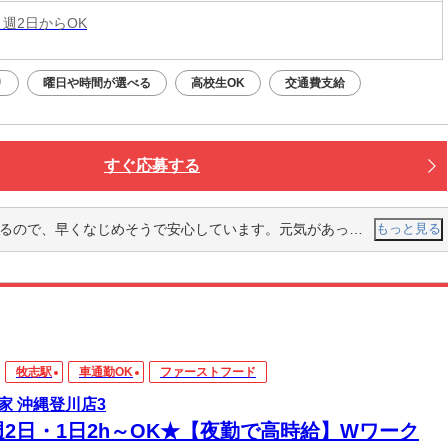
 週2日からOK
り
曜日や時間が選べる
高校生OK
交通費支給
すぐ応募する
めそうで安心しています。元気があって、声も大きくすぐになじむことができました。
もっと見る
牧志駅
車通勤OK
ファーストフード
家 沖縄登川店3
週2日・1日2h～OK★【夜勤で高時給】Wワーク