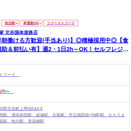
牧志駅
車通勤OK
ファーストフード
家 北谷国体道路店
早朝働ける方歓迎(手当あり)】◎積極採用中◎【食
補助＆前払い有】週2・1日2h～OK！セルフレジで
単接客◎マニュアル完備で初バイト・未経験も安
！積極採用中
ストフード
0
円〜
頭郡北谷町上勢頭544-6
西駅、浦添前田駅、経塚駅、古島駅、市立病院前(沖縄)駅、おもろま
里駅、牧志駅、美栄橋駅