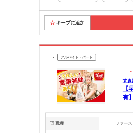
キープに追加
アルバイト・パート
すき
【
有
ュ
職種
ファー