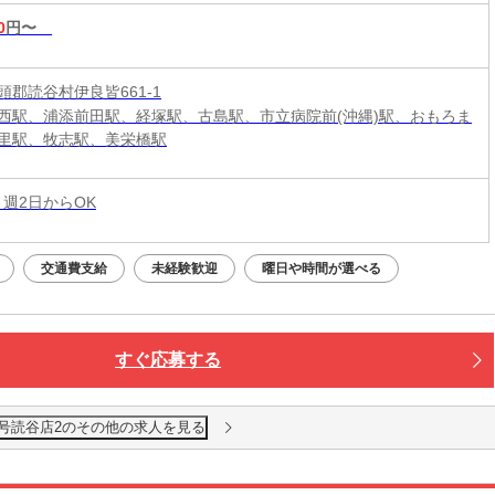
0
円〜
頭郡読谷村伊良皆661-1
西駅、浦添前田駅、経塚駅、古島駅、市立病院前(沖縄)駅、おもろま
里駅、牧志駅、美栄橋駅
 週2日からOK
交通費支給
未経験歓迎
曜日や時間が選べる
すぐ応募する
8号読谷店2のその他の求人を見る