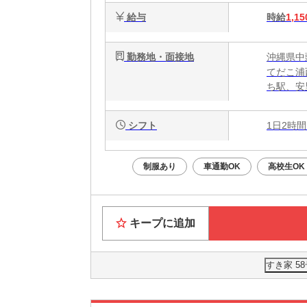
給与
時給
1,15
勤務地・面接地
沖縄県中
てだこ浦
ち駅、安
シフト
1日2時間
制服あり
車通勤OK
高校生OK
キープに追加
すき家 5