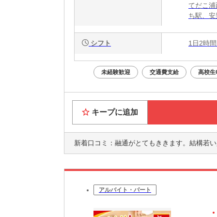
てだこ浦
ち駅、安
シフト
1日2時間
未経験歓迎
交通費支給
高校生
キープに追加
新着口コミ：
融通がとてもききます。結構若い人ばかりなのでわたしはとても居心地が良
アルバイト・パート