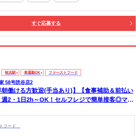
すぐ応募する
牧志駅
車通勤OK
ファーストフード
家 58号読谷店2
早朝働ける方歓迎(手当あり)】【食事補助＆前払い
】週2・1日2h～OK！セルフレジで簡単接客◎マニ
アル完備で初バイト・未経験も安心！積極採用中
ストフード