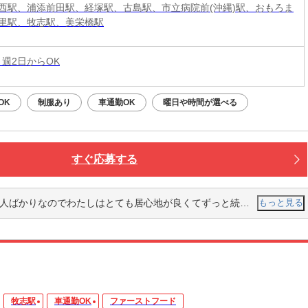
西駅、浦添前田駅、経塚駅、古島駅、市立病院前(沖縄)駅、おもろま
里駅、牧志駅、美栄橋駅
 週2日からOK
OK
制服あり
車通勤OK
曜日や時間が選べる
すぐ応募する
くてずっと続けたいと思っています！作業自体は前の居酒屋に比べるととても簡単でハンディーもすぐにわたしは覚えました！
もっと見る
牧志駅
車通勤OK
ファーストフード