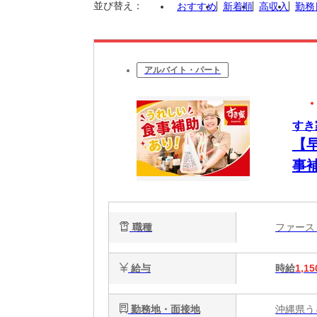
並び替え：
おすすめ
新着順
高収入
勤務
アルバイト・パート
すき
【
事
簡
心
職種
ファー
給与
時給
1,15
勤務地・面接地
沖縄県うる