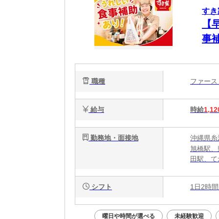
すき
【
事
簡
心
職種
ファー
給与
時給
1,12
勤務地・面接地
沖縄県糸満
旭橋駅、
田駅、て
シフト
1日2時間
曜日や時間が選べる
未経験歓迎