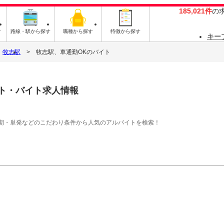
185,021件
の
す
路線・駅から探す
職種から探す
特徴から探す
キー
牧志駅
牧志駅、車通勤OKのバイト
ト・バイト求人情報
期・単発などのこだわり条件から人気のアルバイトを検索！