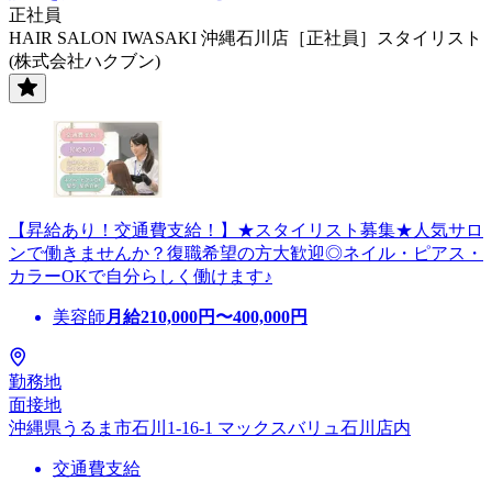
正社員
HAIR SALON IWASAKI 沖縄石川店［正社員］スタイリスト
(株式会社ハクブン)
【昇給あり！交通費支給！】★スタイリスト募集★人気サロ
ンで働きませんか？復職希望の方大歓迎◎ネイル・ピアス・
カラーOKで自分らしく働けます♪
美容師
月給
210,000
円〜
400,000
円
勤務地
面接地
沖縄県うるま市石川1-16-1 マックスバリュ石川店内
交通費支給