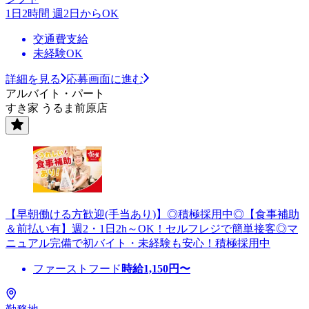
1日2時間 週2日からOK
交通費支給
未経験OK
詳細を見る
応募画面に進む
アルバイト・パート
すき家 うるま前原店
【早朝働ける方歓迎(手当あり)】◎積極採用中◎【食事補助
＆前払い有】週2・1日2h～OK！セルフレジで簡単接客◎マ
ニュアル完備で初バイト・未経験も安心！積極採用中
ファーストフード
時給
1,150
円〜