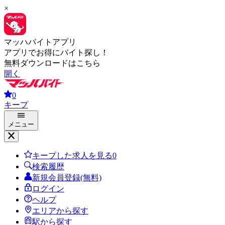
×
マッハバイトアプリ
アプリでお得にバイト探し！
無料ダウンロードはこちら
開く
0
キープ
メニュー
キープした求人を見る
0
検索履歴
新規会員登録(無料)
ログイン
ヘルプ
エリアから探す
駅から探す