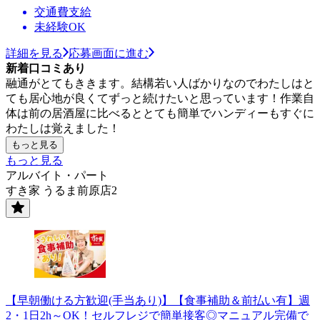
交通費支給
未経験OK
詳細を見る
応募画面に進む
新着口コミあり
融通がとてもききます。結構若い人ばかりなのでわたしはと
ても居心地が良くてずっと続けたいと思っています！作業自
体は前の居酒屋に比べるととても簡単でハンディーもすぐに
わたしは覚えました！
もっと見る
もっと見る
アルバイト・パート
すき家 うるま前原店2
【早朝働ける方歓迎(手当あり)】【食事補助＆前払い有】週
2・1日2h～OK！セルフレジで簡単接客◎マニュアル完備で