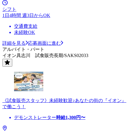
シフト
1日4時間 週3日からOK
交通費支給
未経験OK
詳細を見る
応募画面に進む
アルバイト・パート
イオン具志川 試食販売長期/SAKS02033
《試食販売スタッフ》未経験歓迎♪あなたの街の『イオン』
で働こう！
デモンストレーター
時給
1,300
円〜