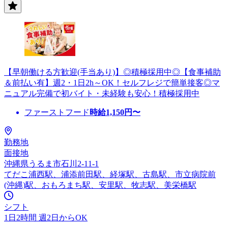
【早朝働ける方歓迎(手当あり)】◎積極採用中◎【食事補助
＆前払い有】週2・1日2h～OK！セルフレジで簡単接客◎マ
ニュアル完備で初バイト・未経験も安心！積極採用中
ファーストフード
時給
1,150
円〜
勤務地
面接地
沖縄県うるま市石川2-11-1
てだこ浦西駅、浦添前田駅、経塚駅、古島駅、市立病院前
(沖縄)駅、おもろまち駅、安里駅、牧志駅、美栄橋駅
シフト
1日2時間 週2日からOK