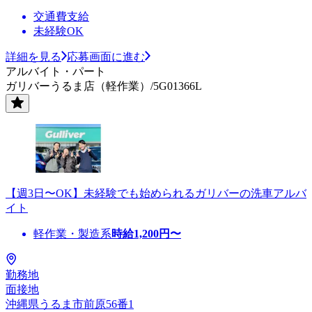
交通費支給
未経験OK
詳細を見る
応募画面に進む
アルバイト・パート
ガリバーうるま店（軽作業）/5G01366L
【週3日〜OK】未経験でも始められるガリバーの洗車アルバ
イト
軽作業・製造系
時給
1,200
円〜
勤務地
面接地
沖縄県うるま市前原56番1