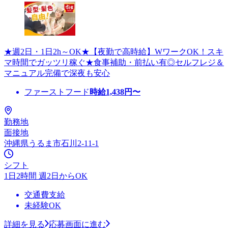
★週2日・1日2h～OK★【夜勤で高時給】WワークOK！スキ
マ時間でガッツリ稼ぐ★食事補助・前払い有◎セルフレジ＆
マニュアル完備で深夜も安心
ファーストフード
時給
1,438
円〜
勤務地
面接地
沖縄県うるま市石川2-11-1
シフト
1日2時間 週2日からOK
交通費支給
未経験OK
詳細を見る
応募画面に進む