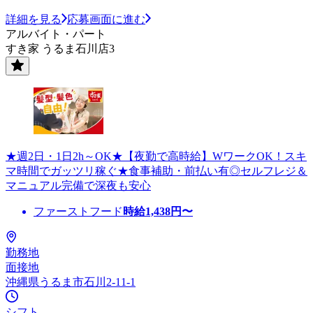
詳細を見る
応募画面に進む
アルバイト・パート
すき家 うるま石川店3
★週2日・1日2h～OK★【夜勤で高時給】WワークOK！スキ
マ時間でガッツリ稼ぐ★食事補助・前払い有◎セルフレジ＆
マニュアル完備で深夜も安心
ファーストフード
時給
1,438
円〜
勤務地
面接地
沖縄県うるま市石川2-11-1
シフト