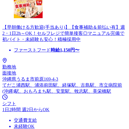
【早朝働ける方歓迎(手当あり)】【食事補助＆前払い有】週
2・1日2h～OK！セルフレジで簡単接客◎マニュアル完備で
初バイト・未経験も安心！積極採用中
ファーストフード
時給
1,150
円〜
勤務地
面接地
沖縄県うるま市前原169-4-3
てだこ浦西駅、浦添前田駅、経塚駅、古島駅、市立病院前
(沖縄)駅、おもろまち駅、安里駅、牧志駅、美栄橋駅
シフト
1日2時間 週2日からOK
交通費支給
未経験OK