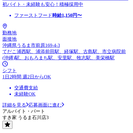
初バイト・未経験も安心！積極採用中
ファーストフード
時給
1,150
円〜
勤務地
面接地
沖縄県うるま市前原169-4-3
てだこ浦西駅、浦添前田駅、経塚駅、古島駅、市立病院前
(沖縄)駅、おもろまち駅、安里駅、牧志駅、美栄橋駅
シフト
1日2時間 週2日からOK
交通費支給
未経験OK
詳細を見る
応募画面に進む
アルバイト・パート
すき家 うるま石川店3