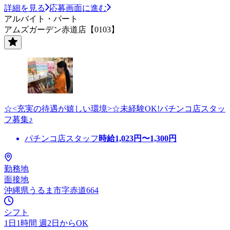
詳細を見る
応募画面に進む
アルバイト・パート
アムズガーデン赤道店【0103】
☆<充実の待遇が嬉しい環境>☆未経験OK!パチンコ店スタッ
フ募集♪
パチンコ店スタッフ
時給
1,023
円〜
1,300
円
勤務地
面接地
沖縄県うるま市字赤道664
シフト
1日1時間 週2日からOK