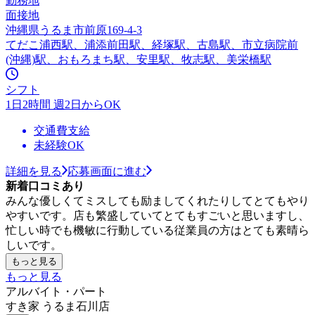
勤務地
面接地
沖縄県うるま市前原169-4-3
てだこ浦西駅、浦添前田駅、経塚駅、古島駅、市立病院前
(沖縄)駅、おもろまち駅、安里駅、牧志駅、美栄橋駅
シフト
1日2時間 週2日からOK
交通費支給
未経験OK
詳細を見る
応募画面に進む
新着口コミあり
みんな優しくてミスしても励ましてくれたりしてとてもやり
やすいです。店も繁盛していてとてもすごいと思いますし、
忙しい時でも機敏に行動している従業員の方はとても素晴ら
しいです。
もっと見る
もっと見る
アルバイト・パート
すき家 うるま石川店