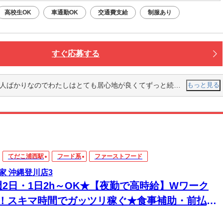
高校生OK
車通勤OK
交通費支給
制服あり
すぐ応募する
くてずっと続けたいと思っています！作業自体は前の居酒屋に比べるととても簡単でハンディーもすぐにわたしは覚えました！
もっと見る
てだこ浦西駅
フード系
ファーストフード
家 沖縄登川店3
週2日・1日2h～OK★【夜勤で高時給】Wワーク
K！スキマ時間でガッツリ稼ぐ★食事補助・前払い
◎セルフレジ＆マニュアル完備で深夜も安心