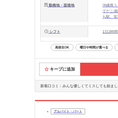
勤務地・面接地
沖縄県うる
てだこ浦
ち駅、安
シフト
1日2時間
高校生OK
曜日や時間が選べる
キープに追加
新着口コミ：
みんな優しくてミスしても励ましてくれたりしてとてもやりやすいです
アルバイト・パート