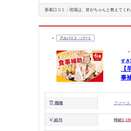
新着口コミ：
現場は、皆がちゃんと教えてくれるので、早くなじ
アルバイト・パート
すき
【
事
簡
心
職種
ファー
給与
時給
1,15