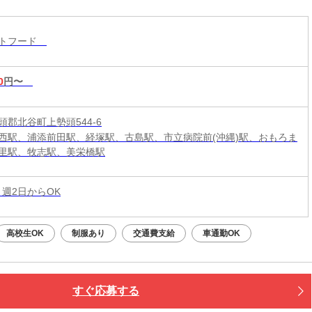
単接客◎マニュアル完備で初バイト・未経験も安
！積極採用中
ストフード
0
円〜
頭郡北谷町上勢頭544-6
西駅、浦添前田駅、経塚駅、古島駅、市立病院前(沖縄)駅、おもろま
里駅、牧志駅、美栄橋駅
 週2日からOK
高校生OK
制服あり
交通費支給
車通勤OK
すぐ応募する