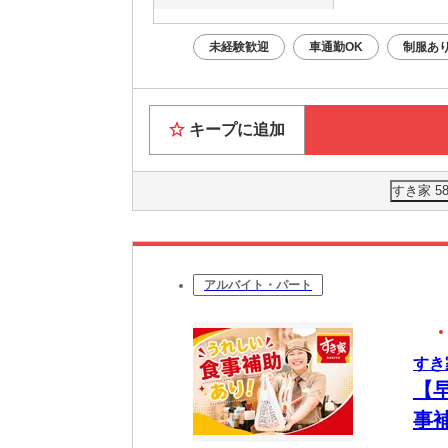
未経験歓迎
車通勤OK
制服あ
キープに追加
すき家 
アルバイト・パート
すき
【
事