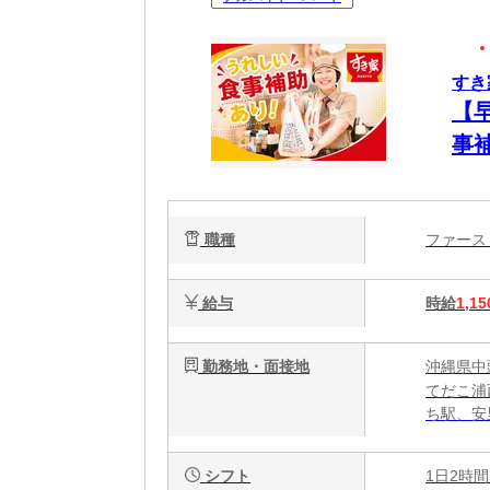
すき
【
事
簡
心
職種
ファー
給与
時給
1,15
勤務地・面接地
沖縄県中頭
てだこ浦
ち駅、安
シフト
1日2時間