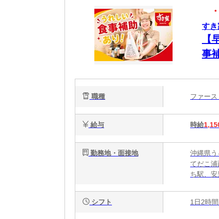
すき
【
事
簡
心
職種
ファー
給与
時給
1,15
勤務地・面接地
沖縄県うる
てだこ浦
ち駅、安
シフト
1日2時間