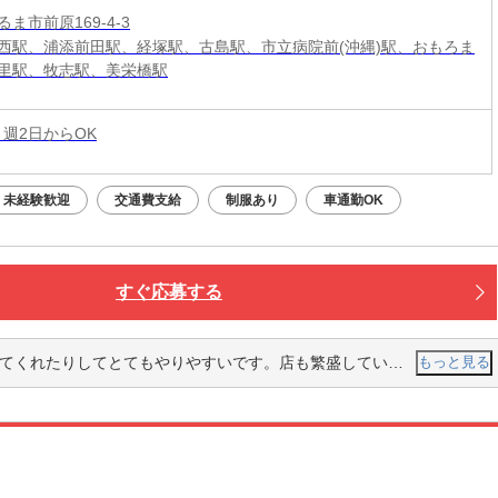
ま市前原169-4-3
西駅、浦添前田駅、経塚駅、古島駅、市立病院前(沖縄)駅、おもろま
里駅、牧志駅、美栄橋駅
 週2日からOK
未経験歓迎
交通費支給
制服あり
車通勤OK
すぐ応募する
。店も繁盛していてとてもすごいと思いますし、忙しい時でも機敏に行動している従業員の方はとても素晴らしいです。
もっと見る