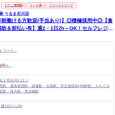
てだこ浦西駅
フード系
ファーストフード
家 うるま石川店
早朝働ける方歓迎(手当あり)】◎積極採用中◎【食
補助＆前払い有】週2・1日2h～OK！セルフレジで
単接客◎マニュアル完備で初バイト・未経験も安
！積極採用中
ストフード
0
円〜
ま市石川2-11-1
西駅、浦添前田駅、経塚駅、古島駅、市立病院前(沖縄)駅、おもろま
里駅、牧志駅、美栄橋駅
 週2日からOK