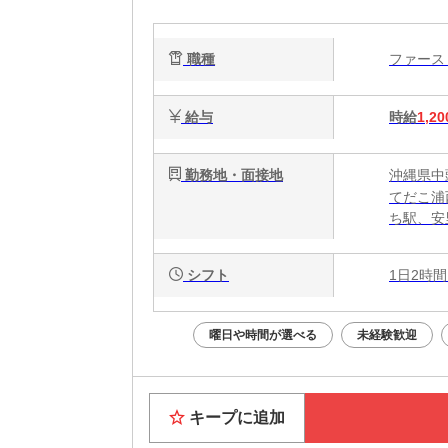
簡
心
職種
ファー
給与
時給
1,20
勤務地・面接地
沖縄県中
てだこ浦
ち駅、安
シフト
1日2時間
曜日や時間が選べる
未経験歓迎
キープに追加