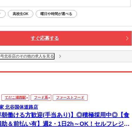
り
高校生OK
曜日や時間が選べる
すぐ応募する
58号北谷店のその他の求人を見る
てだこ浦西駅
フード系
ファーストフード
家 北谷国体道路店
早朝働ける方歓迎(手当あり)】◎積極採用中◎【食
補助＆前払い有】週2・1日2h～OK！セルフレジで