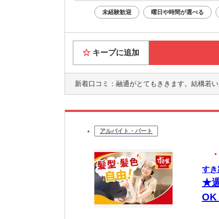
未経験歓迎
曜日や時間が選べる
キープに追加
新着口コミ：
融通がとてもききます。結構若い人ばかりなのでわたしはとても居心地が良
アルバイト・パート
すき
★
O
有