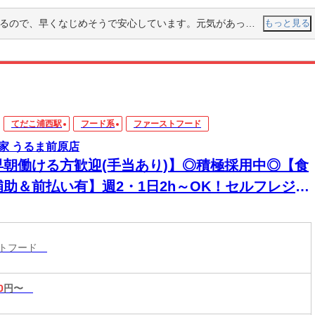
めそうで安心しています。元気があって、声も大きくすぐになじむことができました。
もっと見る
てだこ浦西駅
フード系
ファーストフード
家 うるま前原店
早朝働ける方歓迎(手当あり)】◎積極採用中◎【食
補助＆前払い有】週2・1日2h～OK！セルフレジで
単接客◎マニュアル完備で初バイト・未経験も安
！積極採用中
ストフード
0
円〜