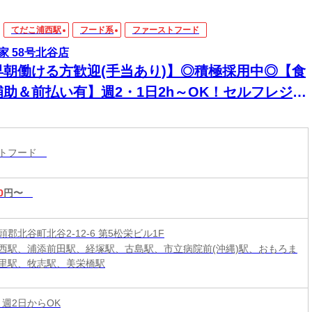
てだこ浦西駅
フード系
ファーストフード
家 58号北谷店
早朝働ける方歓迎(手当あり)】◎積極採用中◎【食
補助＆前払い有】週2・1日2h～OK！セルフレジで
単接客◎マニュアル完備で初バイト・未経験も安
！積極採用中
ストフード
0
円〜
郡北谷町北谷2-12-6 第5松栄ビル1F
西駅、浦添前田駅、経塚駅、古島駅、市立病院前(沖縄)駅、おもろま
里駅、牧志駅、美栄橋駅
 週2日からOK