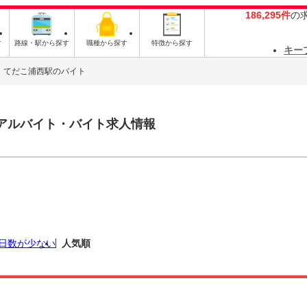
186,295件
の
す
路線・駅から探す
職種から探す
特徴から探す
キー
てだこ浦西駅のバイト
アルバイト・バイト求人情報
日数が少ない
人気順