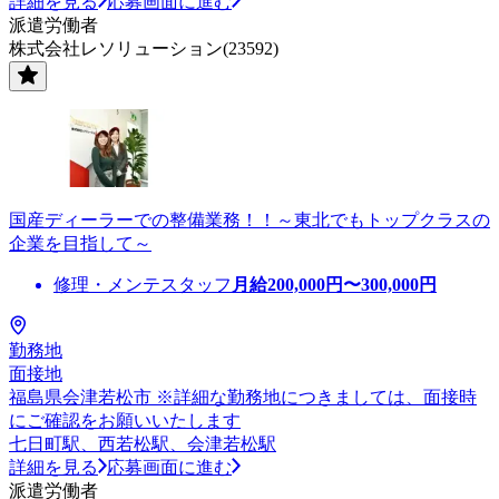
詳細を見る
応募画面に進む
派遣労働者
株式会社レソリューション(23592)
国産ディーラーでの整備業務！！～東北でもトップクラスの
企業を目指して～
修理・メンテスタッフ
月給
200,000
円〜
300,000
円
勤務地
面接地
福島県会津若松市 ※詳細な勤務地につきましては、面接時
にご確認をお願いいたします
七日町駅、西若松駅、会津若松駅
詳細を見る
応募画面に進む
派遣労働者