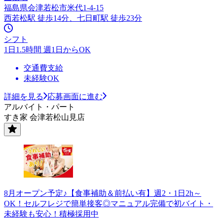
福島県会津若松市米代1-4-15
西若松駅 徒歩14分、七日町駅 徒歩23分
シフト
1日1.5時間 週1日からOK
交通費支給
未経験OK
詳細を見る
応募画面に進む
アルバイト・パート
すき家 会津若松山見店
8月オープン予定♪【食事補助＆前払い有】週2・1日2h～
OK！セルフレジで簡単接客◎マニュアル完備で初バイト・
未経験も安心！積極採用中