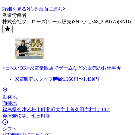
詳細を見る
応募画面に進む
派遣労働者
株式会社フェローズ(ゲーム販売)SND_G_368_258T(A)(SND)
<日払いOK>家電量販店でゲームなどの販売のお仕事★
家電販売スタッフ
時給
1,350
円〜
1,450
円
勤務地
面接地
福島県会津若松市町北町大字上荒久田字村北110-1
会津若松駅、七日町駅
シフト