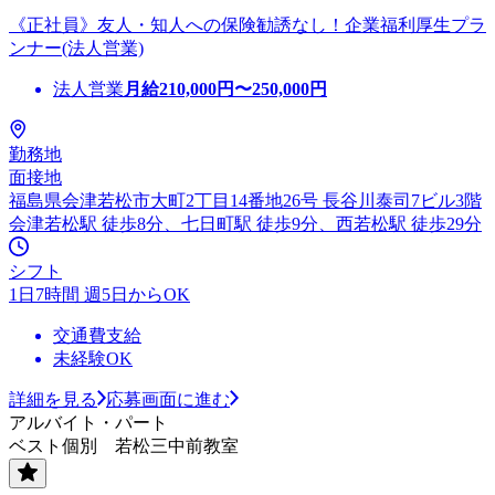
《正社員》友人・知人への保険勧誘なし！企業福利厚生プラ
ンナー(法人営業)
法人営業
月給
210,000
円〜
250,000
円
勤務地
面接地
福島県会津若松市大町2丁目14番地26号 長谷川泰司7ビル3階
会津若松駅 徒歩8分、七日町駅 徒歩9分、西若松駅 徒歩29分
シフト
1日7時間 週5日からOK
交通費支給
未経験OK
詳細を見る
応募画面に進む
アルバイト・パート
ベスト個別 若松三中前教室