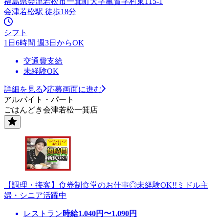
福島県会津若松市一箕町大字亀賀字村東115-1
会津若松駅 徒歩18分
シフト
1日6時間 週3日からOK
交通費支給
未経験OK
詳細を見る
応募画面に進む
アルバイト・パート
ごはんどき会津若松一箕店
【調理・接客】食券制食堂のお仕事◎未経験OK!!ミドル主
婦・シニア活躍中
レストラン
時給
1,040
円〜
1,090
円