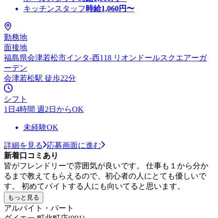
キッチンスタッフ
時給
1,060
円〜
勤務地
面接地
福島県会津若松市インタ-西118 リオンドールスクエアーガ
ーデン
会津若松駅 徒歩22分
シフト
1日4時間 週2日からOK
未経験OK
詳細を見る
応募画面に進む
新着口コミあり
皆がフレンドリーで雰囲気が良いです。 仕事も１から分か
るまで教えてもらえるので、初心者の人にとても優しいで
す。 初めてバイトする人にも向いてると思います。
もっと見る
アルバイト・パート