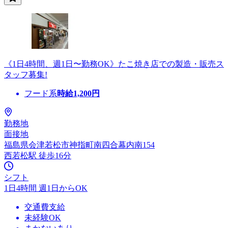
《1日4時間、週1日〜勤務OK》たこ焼き店での製造・販売ス
タッフ募集!
フード系
時給
1,200
円
勤務地
面接地
福島県会津若松市神指町南四合幕内南154
西若松駅 徒歩16分
シフト
1日4時間 週1日からOK
交通費支給
未経験OK