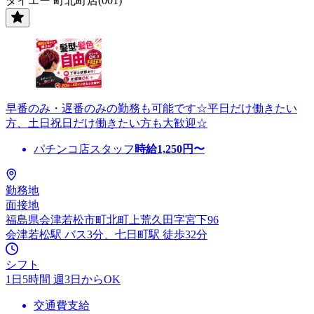
ダイエー 町北町店(001)
早番のみ・遅番のみの勤務も可能です☆平日だけ働きたい
方、土日祝日だけ働きたい方も大歓迎☆
パチンコ店スタッフ
時給
1,250
円〜
勤務地
面接地
福島県会津若松市町北町上荒久田字宮下96
会津若松駅 バス3分、七日町駅 徒歩32分
シフト
1日5時間 週3日からOK
交通費支給