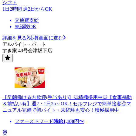
シフト
1日2時間 週2日からOK
交通費支給
未経験OK
詳細を見る
応募画面に進む
アルバイト・パート
すき家 49号会津坂下店
【早朝働ける方歓迎(手当あり)】◎積極採用中◎【食事補助
＆前払い有】週2・1日2h～OK！セルフレジで簡単接客◎マ
ニュアル完備で初バイト・未経験も安心！積極採用中
ファーストフード
時給
1,100
円〜