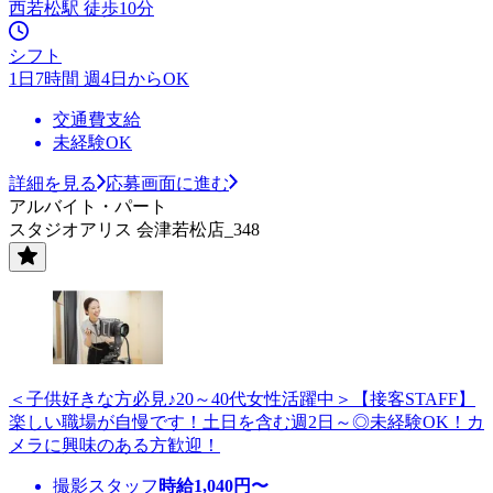
西若松駅 徒歩10分
シフト
1日7時間 週4日からOK
交通費支給
未経験OK
詳細を見る
応募画面に進む
アルバイト・パート
スタジオアリス 会津若松店_348
＜子供好きな方必見♪20～40代女性活躍中＞【接客STAFF】
楽しい職場が自慢です！土日を含む週2日～◎未経験OK！カ
メラに興味のある方歓迎！
撮影スタッフ
時給
1,040
円〜