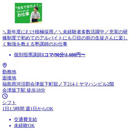
＼新年度にむけ積極採用／＼未経験者多数活躍中／充実の研
修制度で初めてのアルバイトにも◎目の前の生徒さんに楽し
く勉強を教える塾講師のお仕事
個別指導講師
1コマ(90分)
1,600
円〜
勤務地
面接地
福島県河沼郡会津坂下町舘ノ下214-1 ヤマハンビル2階
会津坂下駅 徒歩18分
シフト
1日1.5時間 週1日からOK
交通費支給
未経験OK