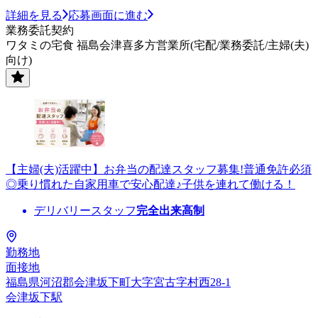
詳細を見る
応募画面に進む
業務委託契約
ワタミの宅食 福島会津喜多方営業所(宅配/業務委託/主婦(夫)
向け)
【主婦(夫)活躍中】お弁当の配達スタッフ募集!普通免許必須
◎乗り慣れた自家用車で安心配達♪子供を連れて働ける！
デリバリースタッフ
完全出来高制
勤務地
面接地
福島県河沼郡会津坂下町大字宮古字村西28-1
会津坂下駅