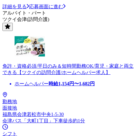
詳細を見る
応募画面に進む
アルバイト・パート
ツクイ会津(訪問介護)
免許・資格必須/平日のみ＆短時間勤務OK/育児・家庭と両立
できる【ツクイの訪問介護/ホームヘルパー求人】
ホームヘルパー
時給
1,154
円〜
1,682
円
勤務地
面接地
福島県会津若松市中央1-5-30
会津バス「大町1丁目」下車徒歩約1分
シフト