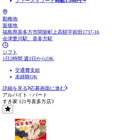
ファーストフード
時給
1,100
円〜
勤務地
面接地
福島県喜多方市関柴町上高額字前田1737-16
会津豊川駅、喜多方駅
シフト
1日2時間 週2日からOK
交通費支給
未経験OK
詳細を見る
応募画面に進む
アルバイト・パート
すき家 121号喜多方店3