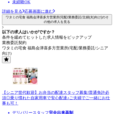
未経験OK
詳細を見る
応募画面に進む
ワタミの宅食 福島会津喜多方営業所(宅配/業務委託/主婦(夫)向け)のそ
の他の求人を見る
以下の求人はいかがですか？
条件を緩めてヒットした求人情報をピックアップ
業務委託契約
ワタミの宅食 福島会津喜多方営業所(宅配/業務委託/シニア
向け)
【シニア世代歓迎】お弁当の配達スタッフ募集!普通免許必
須◎乗り慣れた自家用車で安心配達♪ご夫婦でご一緒にお仕
事も可！
デリバリースタッフ
完全出来高制