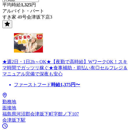
平均時給
1,325
円
アルバイト・パート
すき家 49号会津坂下店3
★週2日・1日2h～OK★【夜勤で高時給】WワークOK！スキ
マ時間でガッツリ稼ぐ★食事補助・前払い有◎セルフレジ＆
マニュアル完備で深夜も安心
ファーストフード
時給
1,375
円〜
勤務地
面接地
福島県河沼郡会津坂下町字館ノ下107
会津坂下駅