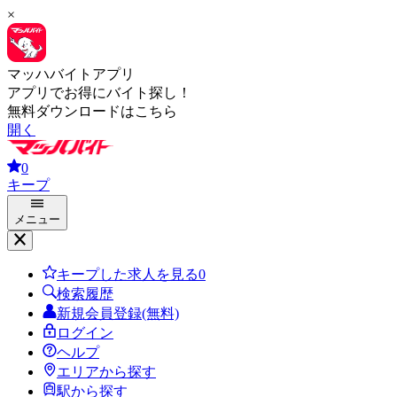
×
マッハバイトアプリ
アプリでお得にバイト探し！
無料ダウンロードはこちら
開く
0
キープ
メニュー
キープした求人を見る
0
検索履歴
新規会員登録(無料)
ログイン
ヘルプ
エリアから探す
駅から探す