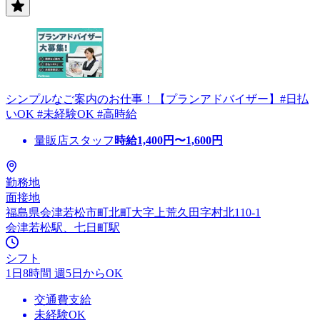
シンプルなご案内のお仕事！【プランアドバイザー】#日払
いOK #未経験OK #高時給
量販店スタッフ
時給
1,400
円〜
1,600
円
勤務地
面接地
福島県会津若松市町北町大字上荒久田字村北110-1
会津若松駅、七日町駅
シフト
1日8時間 週5日からOK
交通費支給
未経験OK