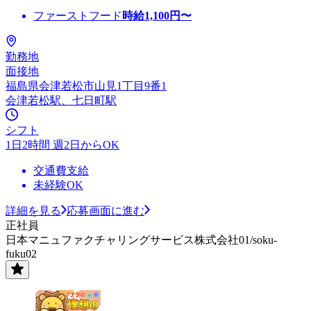
ファーストフード
時給
1,100
円〜
勤務地
面接地
福島県会津若松市山見1丁目9番1
会津若松駅、七日町駅
シフト
1日2時間 週2日からOK
交通費支給
未経験OK
詳細を見る
応募画面に進む
正社員
日本マニュファクチャリングサービス株式会社01/soku-
fuku02