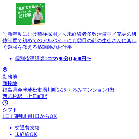
＼新年度にむけ積極採用／＼未経験者多数活躍中／充実の研
修制度で初めてのアルバイトにも◎目の前の生徒さんに楽し
く勉強を教える塾講師のお仕事
個別指導講師
1コマ(90分)
1,600
円〜
勤務地
面接地
福島県会津若松市湯川町2-25 くるみマンション1階
西若松駅、七日町駅
シフト
1日1.5時間 週1日からOK
交通費支給
未経験OK