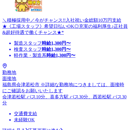
＼積極採用中／今がチャンス!!入社祝い金総額10万円支給
★《工場スタッフ》希望日払いOK◎充実の福利厚生♪正社員
&超好待遇で働くチャンス★*
製造スタッフ
時給
1,300
円〜
検査スタッフ
時給
1,300
円〜
軽作業・製造系
時給
1,300
円〜
勤務地
面接地
福島県会津若松市 ※詳細な勤務地につきましては、面接時
にご確認をお願いいたします
会津若松駅 バス10分、喜多方駅 バス30分、西若松駅 バス30
分
交通費支給
未経験OK