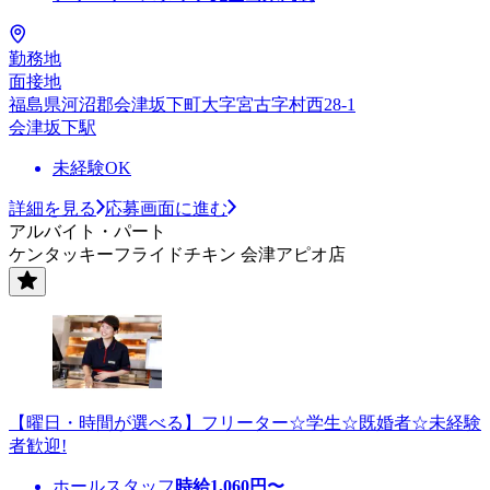
勤務地
面接地
福島県河沼郡会津坂下町大字宮古字村西28-1
会津坂下駅
未経験OK
詳細を見る
応募画面に進む
アルバイト・パート
ケンタッキーフライドチキン 会津アピオ店
【曜日・時間が選べる】フリーター☆学生☆既婚者☆未経験
者歓迎!
ホールスタッフ
時給
1,060
円〜