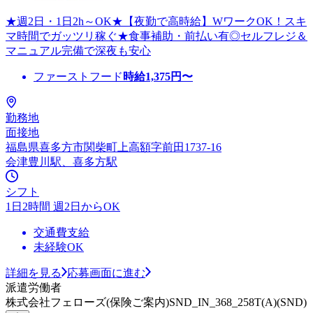
★週2日・1日2h～OK★【夜勤で高時給】WワークOK！スキ
マ時間でガッツリ稼ぐ★食事補助・前払い有◎セルフレジ＆
マニュアル完備で深夜も安心
ファーストフード
時給
1,375
円〜
勤務地
面接地
福島県喜多方市関柴町上高額字前田1737-16
会津豊川駅、喜多方駅
シフト
1日2時間 週2日からOK
交通費支給
未経験OK
詳細を見る
応募画面に進む
派遣労働者
株式会社フェローズ(保険ご案内)SND_IN_368_258T(A)(SND)