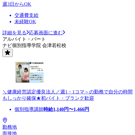
週3日からOK
交通費支給
未経験OK
詳細を見る
応募画面に進む
アルバイト・パート
ナビ個別指導学院 会津若松校
＼健康経営認定優良法人／週1・1コマ～の勤務で自分の時間
もしっかり確保★初バイト・ブランク歓迎
個別指導講師
時給
1,140
円〜
1,466
円
勤務地
面接地