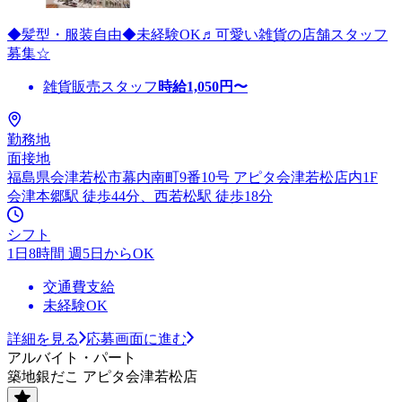
◆髪型・服装自由◆未経験OK♬可愛い雑貨の店舗スタッフ
募集☆
雑貨販売スタッフ
時給
1,050
円〜
勤務地
面接地
福島県会津若松市幕内南町9番10号 アピタ会津若松店内1F
会津本郷駅 徒歩44分、西若松駅 徒歩18分
シフト
1日8時間 週5日からOK
交通費支給
未経験OK
詳細を見る
応募画面に進む
アルバイト・パート
築地銀だこ アピタ会津若松店