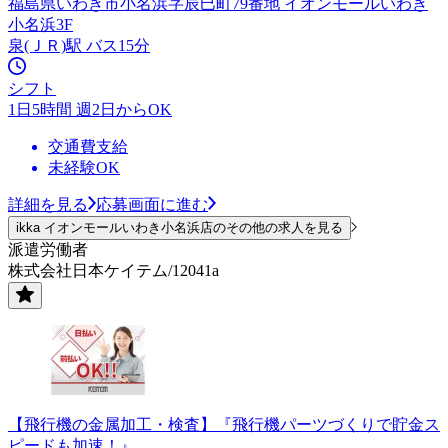
福島県いわき市小名浜字辰巳町79番地 イオンモールいわき
小名浜3F
泉(ＪＲ)駅 バス15分
シフト
1日5時間 週2日からOK
交通費支給
未経験OK
詳細を見る
応募画面に進む
ikka イオンモールいわき小名浜店のその他の求人を見る
派遣労働者
株式会社日本ケイテム/12041a
【飛行機の金属加工・検査】『飛行機パーツづくりで貯金ス
ピードも加速！』