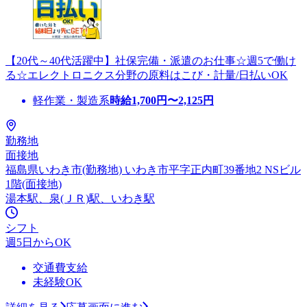
【20代～40代活躍中】社保完備・派遣のお仕事☆週5で働け
る☆エレクトロニクス分野の原料はこび・計量/日払いOK
軽作業・製造系
時給
1,700
円〜
2,125
円
勤務地
面接地
福島県いわき市(勤務地) いわき市平字正内町39番地2 NSビル
1階(面接地)
湯本駅、泉(ＪＲ)駅、いわき駅
シフト
週5日からOK
交通費支給
未経験OK