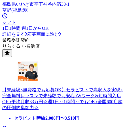
福島県いわき市平下神谷内宿38-1
草野(福島)駅
シフト
1日1時間 週1日からOK
詳細を見る
応募画面に進む
業務委託契約
りらくる 小名浜店
【未経験×無資格でも応募OK】セラピストで高収入を実現♪
完全無料レッスンで未経験でも安心♪Wワーク&短時間入店
OK♪平均月収33万円☆週1日～1時間～でもOK♪全国600店舗
の圧倒的集客力☆
セラピスト
時給
2,088
円〜
3,510
円