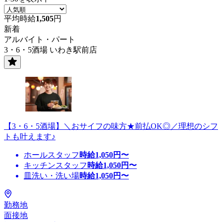
平均時給
1,505
円
新着
アルバイト・パート
3・6・5酒場 いわき駅前店
【3・6・5酒場】＼おサイフの味方★前払OK◎／理想のシフ
トも叶えます♪
ホールスタッフ
時給
1,050
円〜
キッチンスタッフ
時給
1,050
円〜
皿洗い・洗い場
時給
1,050
円〜
勤務地
面接地