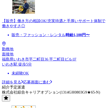
【販売】働き方の相談OK!充実待遇と手厚いサポート体制で
働きやすさ◎
販売・ファッション・レンタル
時給
1,100
円〜
勤務地
面接地
福島県いわき市平二町目36 平二町目ビル1F
いわき駅 徒歩5分
未経験OK
詳細を見る
応募画面に進む
紹介予定派遣
株式会社綜合キャリアオプション(1314GH0803G9★65-N)