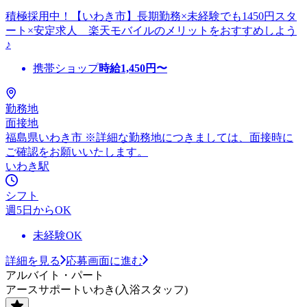
積極採用中！【いわき市】長期勤務×未経験でも1450円スタ
ート×安定求人 楽天モバイルのメリットをおすすめしよう
♪
携帯ショップ
時給
1,450
円〜
勤務地
面接地
福島県いわき市 ※詳細な勤務地につきましては、面接時に
ご確認をお願いいたします。
いわき駅
シフト
週5日からOK
未経験OK
詳細を見る
応募画面に進む
アルバイト・パート
アースサポートいわき(入浴スタッフ)