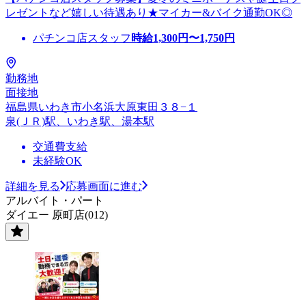
レゼントなど嬉しい待遇あり★マイカー&バイク通勤OK◎
パチンコ店スタッフ
時給
1,300
円〜
1,750
円
勤務地
面接地
福島県いわき市小名浜大原東田３８−１
泉(ＪＲ)駅、いわき駅、湯本駅
交通費支給
未経験OK
詳細を見る
応募画面に進む
アルバイト・パート
ダイエー 原町店(012)