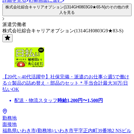
詳細を見る
応募画面に進む
株式会社綜合キャリアオプション(1314GH0803G9★65-N)のその他の求
人を見る
派遣労働者
株式会社綜合キャリアオプション(1314GH0803G9★83-S)
【20代～40代活躍中】社保完備・派遣のお仕事☆週5で働け
る☆製品の詰め替え・部品のセット＊手当合計最大30万/日
払いOK
配送・物流スタッフ
時給
1,200
円〜
1,500
円
勤務地
面接地
福島県いわき市(勤務地) いわき市平字正内町39番地2 NSビル