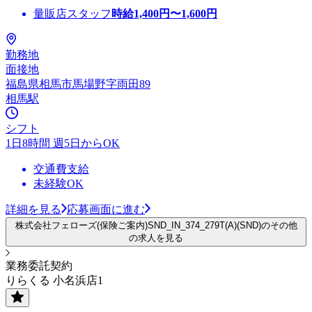
量販店スタッフ
時給
1,400
円〜
1,600
円
勤務地
面接地
福島県相馬市馬場野字雨田89
相馬駅
シフト
1日8時間 週5日からOK
交通費支給
未経験OK
詳細を見る
応募画面に進む
株式会社フェローズ(保険ご案内)SND_IN_374_279T(A)(SND)のその他
の求人を見る
業務委託契約
りらくる 小名浜店1