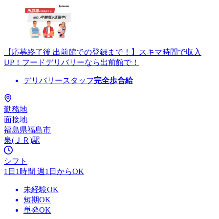
【応募終了後 出前館での登録まで！】スキマ時間で収入
UP！フードデリバリーなら出前館で！
デリバリースタッフ
完全歩合給
勤務地
面接地
福島県福島市
泉(ＪＲ)駅
シフト
1日1時間 週1日からOK
未経験OK
短期OK
単発OK