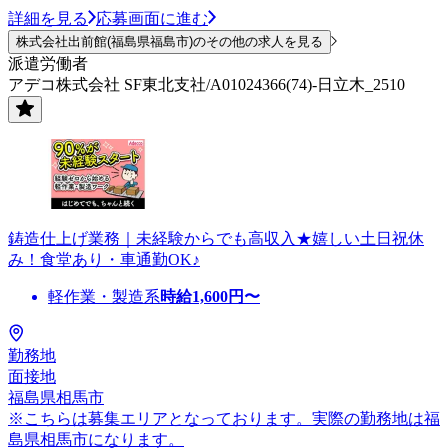
詳細を見る
応募画面に進む
株式会社出前館(福島県福島市)のその他の求人を見る
派遣労働者
アデコ株式会社 SF東北支社/A01024366(74)-日立木_2510
鋳造仕上げ業務｜未経験からでも高収入★嬉しい土日祝休
み！食堂あり・車通勤OK♪
軽作業・製造系
時給
1,600
円〜
勤務地
面接地
福島県相馬市
※こちらは募集エリアとなっております。実際の勤務地は福
島県相馬市になります。