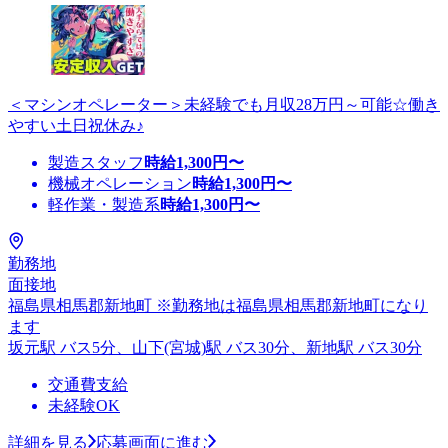
＜マシンオペレーター＞未経験でも月収28万円～可能☆働き
やすい土日祝休み♪
製造スタッフ
時給
1,300
円〜
機械オペレーション
時給
1,300
円〜
軽作業・製造系
時給
1,300
円〜
勤務地
面接地
福島県相馬郡新地町 ※勤務地は福島県相馬郡新地町になり
ます
坂元駅 バス5分、山下(宮城)駅 バス30分、新地駅 バス30分
交通費支給
未経験OK
詳細を見る
応募画面に進む