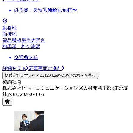
軽作業・製造系
時給
1,700
円〜
勤務地
面接地
福島県相馬市大野台
相馬駅、駒ケ嶺駅
交通費支給
詳細を見る
応募画面に進む
株式会社日本ケイテム/12041aのその他の求人を見る
契約社員
株式会社ヒト・コミュニケーションズ人材開発本部 (東北支
社)/s0f172026070105