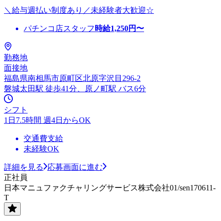
＼給与週払い制度あり／未経験者大歓迎☆
パチンコ店スタッフ
時給
1,250
円〜
勤務地
面接地
福島県南相馬市原町区北原字沢目296-2
磐城太田駅 徒歩41分、原ノ町駅 バス6分
シフト
1日7.5時間 週4日からOK
交通費支給
未経験OK
詳細を見る
応募画面に進む
正社員
日本マニュファクチャリングサービス株式会社01/sen170611-
T