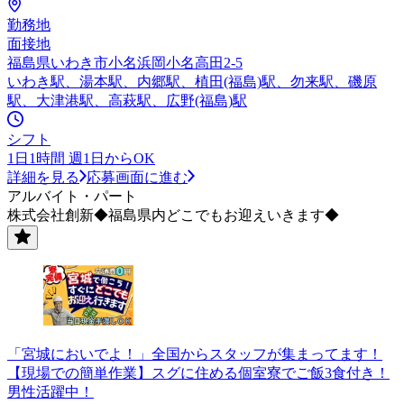
勤務地
面接地
福島県いわき市小名浜岡小名高田2-5
いわき駅、湯本駅、内郷駅、植田(福島)駅、勿来駅、磯原
駅、大津港駅、高萩駅、広野(福島)駅
シフト
1日1時間 週1日からOK
詳細を見る
応募画面に進む
アルバイト・パート
株式会社創新◆福島県内どこでもお迎えいきます◆
「宮城においでよ！」全国からスタッフが集まってます！
【現場での簡単作業】スグに住める個室寮でご飯3食付き！
男性活躍中！