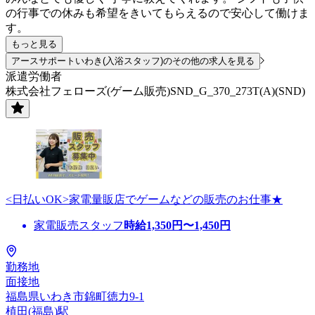
の行事での休みも希望をきいてもらえるので安心して働けま
す。
もっと見る
アースサポートいわき(入浴スタッフ)のその他の求人を見る
派遣労働者
株式会社フェローズ(ゲーム販売)SND_G_370_273T(A)(SND)
<日払いOK>家電量販店でゲームなどの販売のお仕事★
家電販売スタッフ
時給
1,350
円〜
1,450
円
勤務地
面接地
福島県いわき市錦町徳力9-1
植田(福島)駅