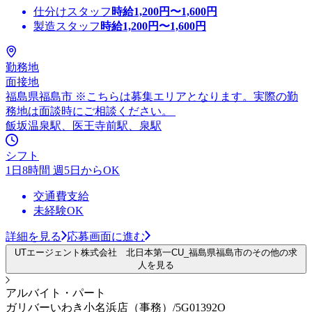
仕分けスタッフ
時給
1,200
円〜
1,600
円
製造スタッフ
時給
1,200
円〜
1,600
円
勤務地
面接地
福島県福島市 ※こちらは募集エリアとなります。実際の勤
務地は面談時にご相談ください。
飯坂温泉駅、医王寺前駅、泉駅
シフト
1日8時間 週5日からOK
交通費支給
未経験OK
詳細を見る
応募画面に進む
UTエージェント株式会社 北日本第一CU_福島県福島市のその他の求
人を見る
アルバイト・パート
ガリバーいわき小名浜店（事務）/5G01392O