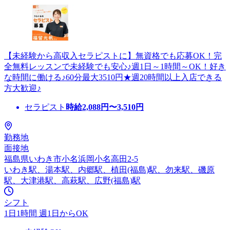
【未経験から高収入セラピストに】無資格でも応募OK！完
全無料レッスンで未経験でも安心♪週1日～1時間～OK！好き
な時間に働ける♪60分最大3510円★週20時間以上入店できる
方大歓迎♪
セラピスト
時給
2,088
円〜
3,510
円
勤務地
面接地
福島県いわき市小名浜岡小名高田2-5
いわき駅、湯本駅、内郷駅、植田(福島)駅、勿来駅、磯原
駅、大津港駅、高萩駅、広野(福島)駅
シフト
1日1時間 週1日からOK