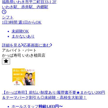
福島県いわき市平二町目33-1 2F
いわき駅、赤井駅、内郷駅
シフト
1日3時間 週1日からOK
未経験OK
まかないあり
詳細を見る
応募画面に進む
アルバイト・パート
かっぱ寿司 いわき植田店
【かっぱ寿司】前払い制度あり/履歴書不要★まかない200円
＆テーマパーク割引も◎未経験・高校生大歓迎！
ホールスタッフ
時給
1,033
円〜