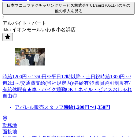
日本マニュファクチャリングサービス株式会社01/sen170611-Tのその
他の求人を見る
アルバイト・パート
ikka イオンモールいわき小名浜店
時給1200円～1350円※平日17時以降・土日祝時給1300円～/
週2日～/交通費支給(当社規定内)/昇給有/従業員割引制度有/
有給休暇有★車・バイク通勤OK！ネイル・ピアスおしゃれ
自由◎
アパレル販売スタッフ
時給
1,200
円〜
1,350
円
勤務地
面接地