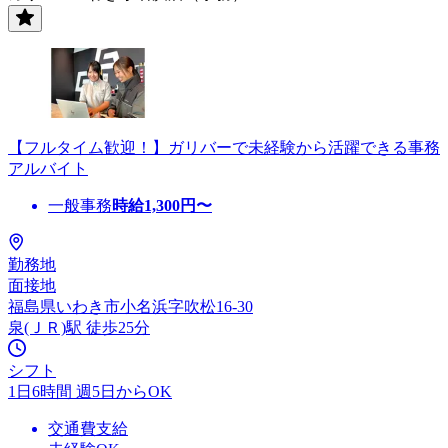
【フルタイム歓迎！】ガリバーで未経験から活躍できる事務
アルバイト
一般事務
時給
1,300
円〜
勤務地
面接地
福島県いわき市小名浜字吹松16-30
泉(ＪＲ)駅 徒歩25分
シフト
1日6時間 週5日からOK
交通費支給