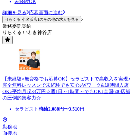
未経験OK
詳細を見る
応募画面に進む
りらくる 小名浜店1のその他の求人を見る
業務委託契約
りらくる いわき神谷店
【未経験×無資格でも応募OK】セラピストで高収入を実現♪
完全無料レッスンで未経験でも安心♪Wワーク&短時間入店
OK♪平均月収33万円☆週1日～1時間～でもOK♪全国600店舗
の圧倒的集客力☆
セラピスト
時給
2,088
円〜
3,510
円
勤務地
面接地