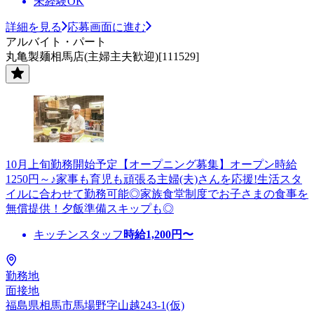
未経験OK
詳細を見る
応募画面に進む
アルバイト・パート
丸亀製麺相馬店(主婦主夫歓迎)[111529]
10月上旬勤務開始予定【オープニング募集】オープン時給
1250円～♪家事も育児も頑張る主婦(夫)さんを応援!生活スタ
イルに合わせて勤務可能◎家族食堂制度でお子さまの食事を
無償提供！夕飯準備スキップも◎
キッチンスタッフ
時給
1,200
円〜
勤務地
面接地
福島県相馬市馬場野字山越243-1(仮)