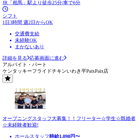
JR「相馬」駅より徒歩25分/車で6分
シフト
1日3時間 週2日からOK
交通費支給
未経験OK
まかないあり
詳細を見る
応募画面に進む
アルバイト・パート
ケンタッキーフライドチキンいわき平PaixPaix店
オープニングスタッフ大募集！！フリーター☆学生☆既婚者
☆未経験者歓迎!
ホールスタッフ
時給
1,090
円〜