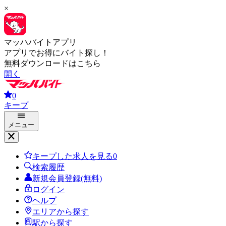
×
マッハバイトアプリ
アプリでお得にバイト探し！
無料ダウンロードはこちら
開く
0
キープ
メニュー
キープした求人を見る
0
検索履歴
新規会員登録(無料)
ログイン
ヘルプ
エリアから探す
駅から探す